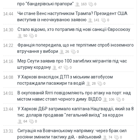
про "бандерівські прапори"
163
0
Чи стане Венс наступником Трампа? Президент США
14:44
виступив із неочікуваною заявою
141
0
Стало відомо, хто потрапив під нові санкції Євросоюзу
14:30
50
0
Франція попередила, що не терпітиме спроб іноземного
14:22
втручання у вибори
26
0
Мер Сеути заявив про 100 загиблих мігрантів під час
14:16
штурму кордону
47
0
У Харкові внаслідок ДТП з міським автобусом
14:08
постраждали пасажири та водій
28
0
В окупованій Ялті повідомляють про атаку на порт: над
14:01
містом навис стовп чорного диму. ВІДЕО
106
0
У Харкові ДБР затримало капітана Нацгвардії, який за 8
13:44
тис. доларів продавав "легальний виїзд" за кордон
64
0
Ситуація на Вовчанському напрямку: через брак сил
13:31
росіяни змінили тактику дій, - військовий
74
0