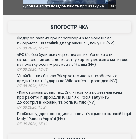
о атаку на
За 2000 кілометрів від кордону з Україною: в
В Таїланді 
го диму.
Єкатеринбурзі після атаки дронів загорівся
блискавки 
склад Wildberries. ФОТО. ВІДЕО
постражда
БЛОГОСТРІЧКА
Федоров заявив про переговори з Маском щодо
використання Starlink для ураження цілей у РФ (NV)
07.08.2026, 16:00
«РФ б'є без будь-яких червоних ліній». Усі лякають
складною зимою, але жорстку картину можемо мати вже
на початку осені — розмова з Чалим (NV)
07.08.2026, 15:48
У найбільших банках РФ зростає частка проблемних
кредитів на тлі ударів по Wildberries — розвідка (NV)
07.08.2026, 15:36
«Кім отримав дозвіл від Сі». Інтерв'ю з кореєзнавецем —
про ракетні підрозділи КНДР, які Росія залучить
до обстрілів України, та роль Китаю (NV)
07.08.2026, 15:24
Російські удари пошкодили активи німецьких компаній Liqui
Moly і Puma в Україні (NV)
07.08.2026, 15:12