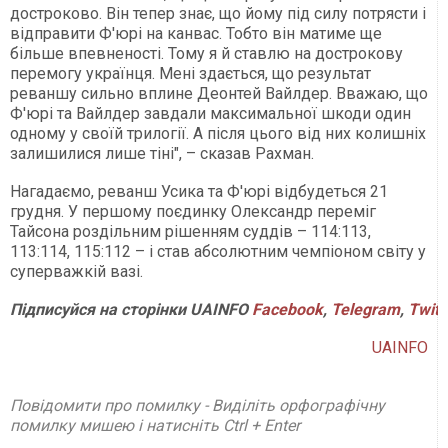
достроково. Він тепер знає, що йому під силу потрясти і
відправити Ф'юрі на канвас. Тобто він матиме ще
більше впевненості. Тому я й ставлю на дострокову
перемогу українця. Мені здається, що результат
реваншу сильно вплине Деонтей Вайлдер. Вважаю, що
Ф'юрі та Вайлдер завдали максимальної шкоди один
одному у своїй трилогії. А після цього від них колишніх
залишилися лише тіні", – сказав Рахман.
Нагадаємо, реванш Усика та Ф'юрі відбудеться 21
грудня. У першому поєдинку Олександр переміг
Тайсона роздільним рішенням суддів – 114:113,
113:114, 115:112 – і став абсолютним чемпіоном світу у
суперважкій вазі.
Підписуйся
на
сторінки
UAINFO
Facebook
,
Telegram
,
Twitt
UAINFO
Повідомити про помилку - Виділіть орфографічну
помилку мишею і натисніть Ctrl + Enter