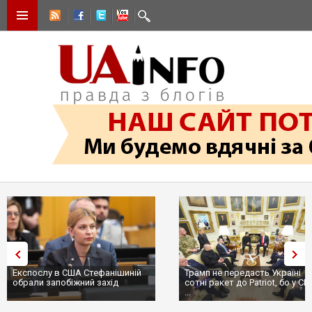
Експослу в США Стефанішиній
Трамп не передасть Україні
обрали запобіжний захід
сотні ракет до Patriot, бо у С
...