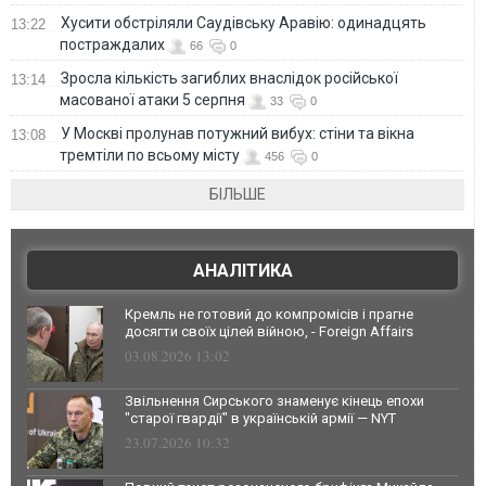
Хусити обстріляли Саудівську Аравію: одинадцять
13:22
постраждалих
66
0
Зросла кількість загиблих внаслідок російської
13:14
масованої атаки 5 серпня
33
0
У Москві пролунав потужний вибух: стіни та вікна
13:08
тремтіли по всьому місту
456
0
БІЛЬШЕ
АНАЛІТИКА
Кремль не готовий до компромісів і прагне
досягти своїх цілей війною, - Foreign Affairs
03.08.2026 13:02
Звільнення Сирського знаменує кінець епохи
"старої гвардії" в українській армії — NYT
23.07.2026 10:32