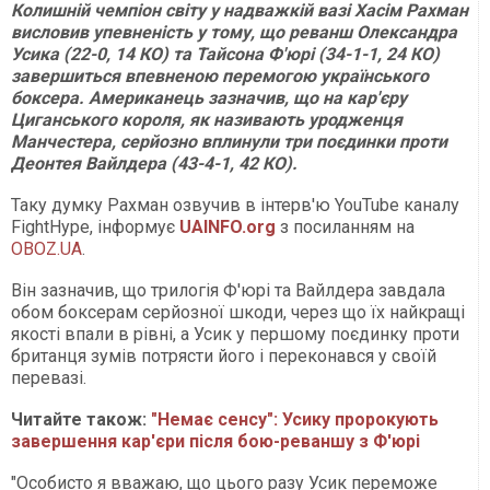
Колишній чемпіон світу у надважкій вазі Хасім Рахман
висловив упевненість у тому, що реванш Олександра
Усика (22-0, 14 КО) та Тайсона Ф'юрі (34-1-1, 24 КО)
завершиться впевненою перемогою українського
боксера. Американець зазначив, що на кар'єру
Циганського короля, як називають уродженця
Манчестера, серйозно вплинули три поєдинки проти
Деонтея Вайлдера (43-4-1, 42 КО).
Таку думку Рахман озвучив в інтерв'ю YouTube каналу
FightHype, інформує
UAINFO.org
з посиланням на
OBOZ.UA
.
Він зазначив, що трилогія Ф'юрі та Вайлдера завдала
обом боксерам серйозної шкоди, через що їх найкращі
якості впали в рівні, а Усик у першому поєдинку проти
британця зумів потрясти його і переконався у своїй
перевазі.
Читайте також:
"Немає сенсу": Усику пророкують
завершення кар'єри після бою-реваншу з Ф'юрі
"Особисто я вважаю, що цього разу Усик переможе