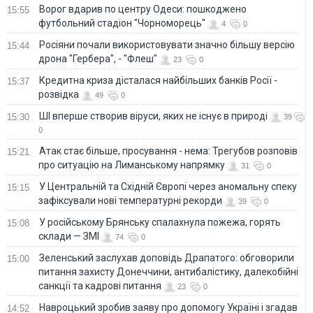
Ворог вдарив по центру Одеси: пошкоджено
15:55
футбольний стадіон "Чорноморець"
4
0
Росіяни почали використовувати значно більшу версію
15:44
дрона "Гербера", - "Флеш"
23
0
Кредитна криза дісталася найбільших банків Росії -
15:37
розвідка
49
0
ШІ вперше створив віруси, яких не існує в природі
15:30
39
0
Атак стає більше, просування - нема: Трегубов розповів
15:21
про ситуацію на Лиманському напрямку
31
0
У Центральній та Східній Європі через аномальну спеку
15:15
зафіксували нові температурні рекорди
39
0
У російському Брянську спалахнула пожежа, горять
15:08
склади — ЗМІ
74
0
Зеленський заслухав доповідь Драпатого: обговорили
15:00
питання захисту Донеччини, антибалістику, далекобійні
санкції та кадрові питання
23
0
Навроцький зробив заяву про допомогу Україні і згадав
14:52