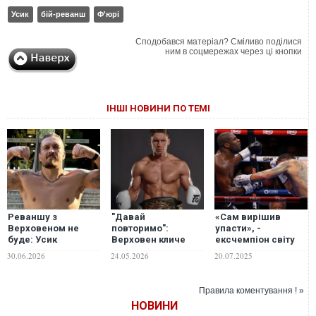
Усик
бій-реванш
Ф'юрі
Сподобався матеріал? Сміливо поділися
ним в соцмережах через ці кнопки
ІНШІ НОВИНИ ПО ТЕМІ
Реваншу з
"Давай
«Сам вирішив
Верховеном не
повторимо":
упасти», -
буде: Усик
Верховен кличе
ексчемпіон світу
визначився з
Усика на реванш
розчарований
30.06.2026
24.05.2026
20.07.2025
двома
нокаутом Дюбуа в
кандидатами на
реванші з Усиком
наступний бій
Правила коментування ! »
НОВИНИ