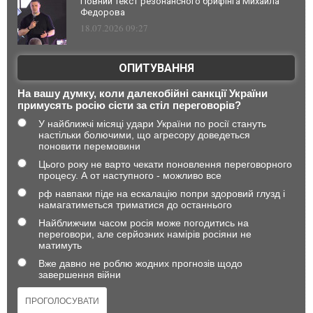
Повний текст резонансного брифінга Михайла
Федорова
18.07.2026 09:27
ОПИТУВАННЯ
На вашу думку, коли далекобійні санкції України
примусять росію сісти за стіл переговорів?
У найближчі місяці удари України по росії стануть
настільки болючими, що агресору доведеться
поновити перемовини
Цього року не варто чекати поновлення переговорного
процесу. А от наступного - можливо все
рф навпаки піде на ескалацію попри здоровий глузд і
намагатиметься триматися до останнього
Найближчим часом росія може погодитись на
переговори, але серйозних намірів росіяни не
матимуть
Вже давно не роблю жодних прогнозів щодо
завершення війни