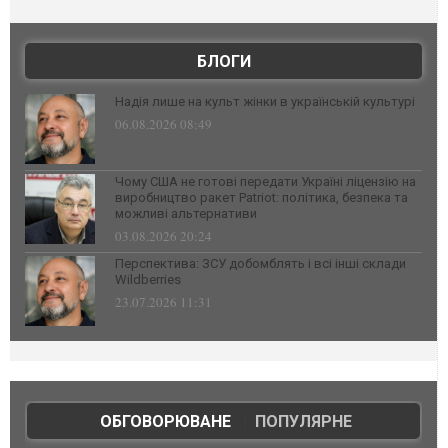
БЛОГИ
Надія лише на культ жінки в українській культурі
06.08.2026 08:49
Чому США не готові передати Україні ліцензію на
виробництво ракет Patriot: політика, безпека та
можливі альтернативи
03.08.2026 20:24
Перспектива: ЗСУ добомблять і всі інші склади
Wildberries
23.07.2026 11:31
ОБГОВОРЮВАНЕ
|
ПОПУЛЯРНЕ