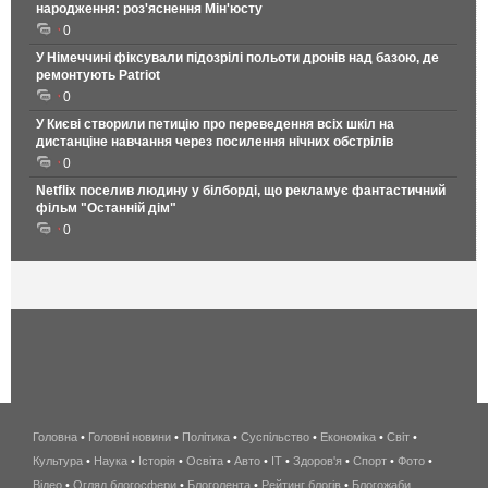
народження: роз'яснення Мін'юсту
0
У Німеччині фіксували підозрілі польоти дронів над базою, де
ремонтують Patriot
0
У Києві створили петицію про переведення всіх шкіл на
дистанціне навчання через посилення нічних обстрілів
0
Netflix поселив людину у білборді, що рекламує фантастичний
фільм "Останній дім"
0
Головна
•
Головні новини
•
Політика
•
Суспільство
•
Економіка
беспроводной
•
Світ
•
Культура
•
Наука
•
Історія
•
Освіта
•
Авто
•
IT
•
Здоров'я
интернет
•
Спорт
•
Фото
•
Відео
•
Огляд блогосфери
•
Блоголента
•
Рейтинг блогів
киев
•
Блогожаби