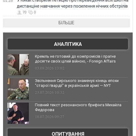
01:28
дистанціне навчання через посилення нічних обстрілів
70
0
БІЛЬШЕ
АНАЛІТИКА
Кремль не готовий до компромісів і прагне
досягти своїх цілей війною, - Foreign Affairs
03.08.2026 13:02
Звільнення Сирського знаменує кінець епохи
"старої гвардії" в українській армії — NYT
23.07.2026 10:32
Повний текст резонансного брифінга Михайла
Федорова
18.07.2026 09:27
ОПИТУВАННЯ