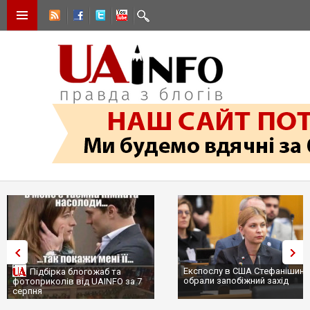
Експослу в США Стефанішині
Підбірка блогожаб та
обрали запобіжний захід
фотоприколів від UAINFO за 7
серпня