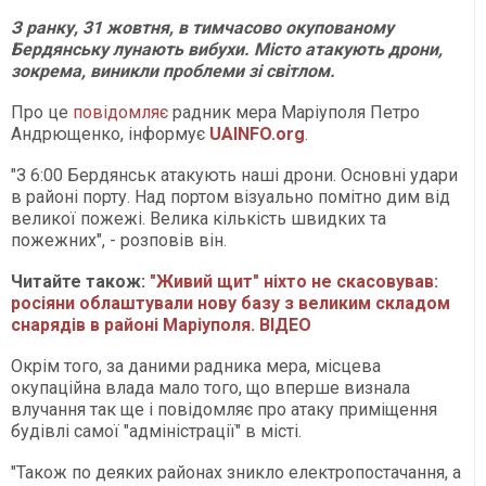
З ранку, 31 жовтня, в тимчасово окупованому
Бердянську лунають вибухи. Місто атакують дрони,
зокрема, виникли проблеми зі світлом.
Про це
повідомляє
радник мера Маріуполя Петро
Андрющенко, інформує
UAINFO.org
.
"З 6:00 Бердянськ атакують наші дрони. Основні удари
в районі порту. Над портом візуально помітно дим від
великої пожежі. Велика кількість швидких та
пожежних", - розповів він.
Читайте також:
"Живий щит" ніхто не скасовував:
росіяни облаштували нову базу з великим складом
снарядів в районі Маріуполя. ВІДЕО
Окрім того, за даними радника мера, місцева
окупаційна влада мало того, що вперше визнала
влучання так ще і повідомляє про атаку приміщення
будівлі самої "адміністрації" в місті.
"Також по деяких районах зникло електропостачання, а