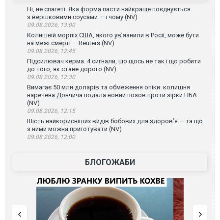
Ні, не спагеті. Яка форма пасти найкраще поєднується
з вершковими соусами — і чому (NV)
09.08.2026, 13:00
Колишній морпіх США, якого ув’язнили в Росії, може бути
на межі смерті — Reuters (NV)
09.08.2026, 12:45
Підсилювач керма. 4 сигнали, що щось не так і що робити
до того, як стане дорого (NV)
09.08.2026, 12:30
Вимагає 50 млн доларів та обмеження опіки: колишня
наречена Дончича подала новий позов проти зірки НБА
(NV)
09.08.2026, 12:15
Шість найкорисніших видів бобових для здоров’я — та що
з ними можна приготувати (NV)
09.08.2026, 12:00
БЛОГОЖАБИ