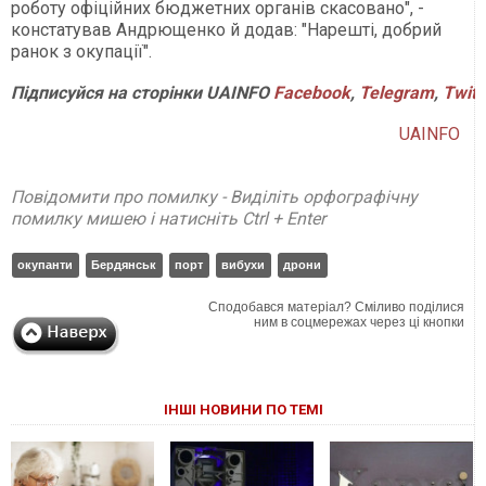
роботу офіційних бюджетних органів скасовано", -
констатував Андрющенко й додав: "Нарешті, добрий
ранок з окупації".
Підписуйся на сторінки UAINFO
Facebook
,
Telegram
,
Twitt
UAINFO
Повідомити про помилку - Виділіть орфографічну
помилку мишею і натисніть Ctrl + Enter
окупанти
Бердянськ
порт
вибухи
дрони
Сподобався матеріал? Сміливо поділися
ним в соцмережах через ці кнопки
ІНШІ НОВИНИ ПО ТЕМІ