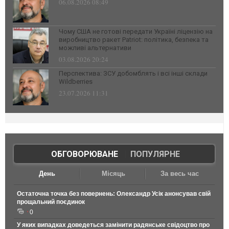
06.08.2026 08:49
Чому США не готові передати Україні ліцензію на
виробництво ракет Patriot: політика, безпека та
можливі альтернативи
03.08.2026 20:24
Перспектива: ЗСУ добомблять і всі інші склади
Wildberries
23.07.2026 11:31
ОБГОВОРЮВАНЕ
|
ПОПУЛЯРНЕ
День
Місяць
За весь час
Остаточна точка без повернень: Олександр Усік анонсував свій
прощальний поєдинок
0
У яких випадках доведеться замінити радянське свідоцтво про