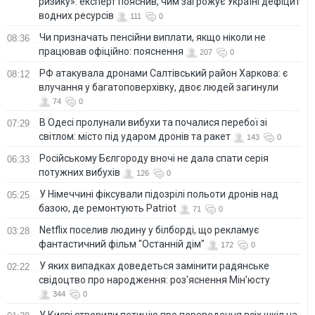
ризику»: експерт пояснив, чим загрожує Україні дефіцит
водних ресурсів
111
0
Чи призначать пенсійни виплати, якщо ніколи не
08:36
працював офіційно: пояснення
207
0
РФ атакувала дронами Салтівський район Харкова: є
08:12
влучання у багатоповерхівку, двоє людей загинули
74
0
В Одесі пролунали вибухи та почалися перебої зі
07:29
світлом: місто під ударом дронів та ракет
143
0
Російському Бєлгороду вночі не дала спати серія
06:33
потужних вибухів
126
0
У Німеччині фіксували підозрілі польоти дронів над
05:25
базою, де ремонтують Patriot
71
0
Netflix поселив людину у білборді, що рекламує
03:28
фантастичний фільм "Останній дім"
172
0
У яких випадках доведеться замінити радянське
02:22
свідоцтво про народження: роз'яснення Мін'юсту
344
0
У Києві створили петицію про переведення всіх шкіл на