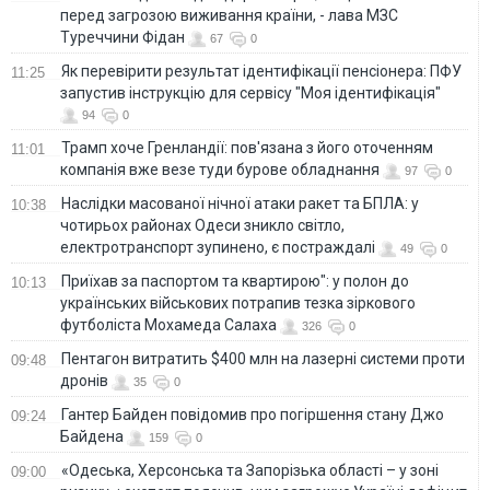
перед загрозою виживання країни, - лава МЗС
Туреччини Фідан
67
0
Як перевірити результат ідентифікації пенсіонера: ПФУ
11:25
запустив інструкцію для сервісу "Моя ідентифікація"
94
0
Трамп хоче Гренландії: пов'язана з його оточенням
11:01
компанія вже везе туди бурове обладнання
97
0
Наслідки масованої нічної атаки ракет та БПЛА: у
10:38
чотирьох районах Одеси зникло світло,
електротранспорт зупинено, є постраждалі
49
0
Приїхав за паспортом та квартирою": у полон до
10:13
українських військових потрапив тезка зіркового
футболіста Мохамеда Салаха
326
0
Пентагон витратить $400 млн на лазерні системи проти
09:48
дронів
35
0
Гантер Байден повідомив про погіршення стану Джо
09:24
Байдена
159
0
«Одеська, Херсонська та Запорізька області – у зоні
09:00