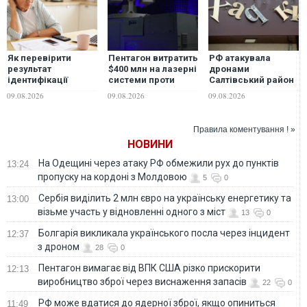
Як перевірити
Пентагон витратить
РФ атакувала
результат
$400 млн на лазерні
дронами
ідентифікації
системи проти
Салтівський район
пенсіонера: ПФУ
дронів
Харкова: є
09.08.2026
09.08.2026
09.08.2026
запустив
влучання у
інструкцію для
багатоповерхівку,
сервісу "Моя
двоє людей
Правила коментування ! »
ідентифікація"
загинули
НОВИНИ
На Одещині через атаку РФ обмежили рух до пунктів
13:24
пропуску на кордоні з Молдовою
5
0
Сербія виділить 2 млн євро на українську енергетику та
13:00
візьме участь у відновленні одного з міст
13
0
Болгарія викликала українського посла через інцидент
12:37
з дроном
28
0
Пентагон вимагає від ВПК США різко прискорити
12:13
виробництво зброї через виснаження запасів
22
0
РФ може вдатися до ядерної зброї, якщо опиниться
11:49