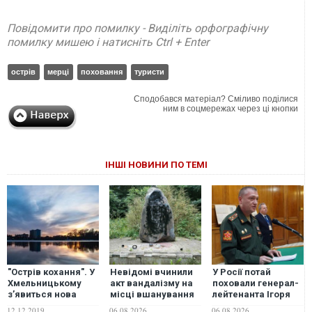
Повідомити про помилку - Виділіть орфографічну
помилку мишею і натисніть Ctrl + Enter
острів
мерці
поховання
туристи
Сподобався матеріал? Сміливо поділися
ним в соцмережах через ці кнопки
ІНШІ НОВИНИ ПО ТЕМІ
"Острів кохання". У
Невідомі вчинили
У Росії потай
Хмельницькому
акт вандалізму на
поховали генерал-
з’явиться нова
місці вшанування
лейтенанта Ігоря
родзинка для
загиблих
Єрусалимова:
12.12.2019
06.08.2026
06.08.2026