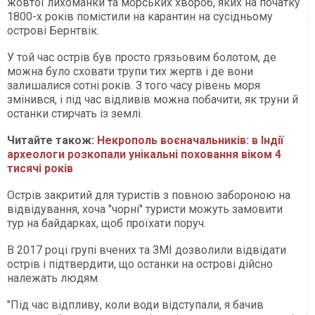
жовтої лихоманки та морських хвороб, яких на початку
1800-х років помістили на карантин на сусідньому
острові Бернтвік.
У той час острів був просто грязьовим болотом, де
можна було сховати трупи тих жертв і де вони
залишалися сотні років. З того часу рівень моря
змінився, і під час відливів можна побачити, як труни й
останки стирчать із землі.
Читайте також:
Некрополь воєначальників: в Індії
археологи розкопали унікальні поховання віком 4
тисячі років
Острів закритий для туристів з повною забороною на
відвідування, хоча "чорні" туристи можуть замовити
тур на байдарках, щоб проїхати поруч.
В 2017 році групі вчених та ЗМІ дозволили відвідати
острів і підтвердити, що останки на острові дійсно
належать людям.
"Під час відпливу, коли води відступали, я бачив