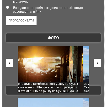
матимуть
Вже давно не роблю жодних прогнозів щодо
завершення війни
ФОТО
по Сумах,
За 2000 кілометрів від кордону з Україною: в
"Мої іграш
траждали
Єкатеринбурзі після атаки дронів загорівся
суперкарів
ВІДЕО
ині. ФОТО
склад Wildberries. ФОТО. ВІДЕО