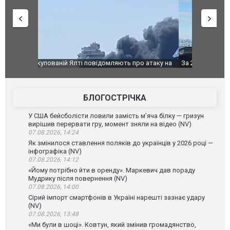
о атаку на
За 2000 кілометрів від кордону з Україною: в
В Таїланді 
го диму.
Єкатеринбурзі після атаки дронів загорівся
блискавки 
склад Wildberries. ФОТО. ВІДЕО
постражда
БЛОГОСТРІЧКА
У США бейсболісти ловили замість м’яча білку — гризун
вирішив перервати гру, момент зняли на відео (NV)
07.08.2026, 14:24
Як змінилося ставлення поляків до українців у 2026 році —
інфографіка (NV)
07.08.2026, 14:12
«Йому потрібно йти в оренду». Маркевич дав пораду
Мудрику після повернення (NV)
07.08.2026, 14:00
Сірий імпорт смартфонів в Україні нарешті зазнає удару
(NV)
07.08.2026, 13:48
«Ми були в шоці». Ковтун, який змінив громадянство,