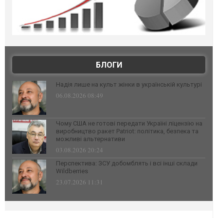
БЛОГИ
Надія лише на культ жінки в українській культурі
06.08.2026 08:49
Чому США не готові передати Україні ліцензію на
виробництво ракет Patriot: політика, безпека та
можливі альтернативи
03.08.2026 20:24
Перспектива: ЗСУ добомблять і всі інші склади
Wildberries
23.07.2026 11:31