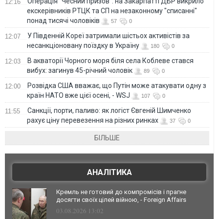
Операція "Чесний призов": на Закарпатті ДБР викрило
12:16
екскерівників РТЦК та СП на незаконному "списанні"
понад тисячі чоловіків
57
0
У Південній Кореї затримали шістьох активістів за
12:07
несанкціоновану поїздку в Україну
180
0
В акваторії Чорного моря біля села Коблеве стався
12:03
вибух: загинув 45-річний чоловік
89
0
Розвідка США вважає, що Путін може атакувати одну з
12:00
країн НАТО вже цієї осені, - WSJ
107
0
Санкції, порти, паливо: як логіст Євгеній Шимченко
11:55
рахує ціну перевезення на різних ринках
37
0
БІЛЬШЕ
АНАЛІТИКА
Кремль не готовий до компромісів і прагне
досягти своїх цілей війною, - Foreign Affairs
03.08.2026 13:02