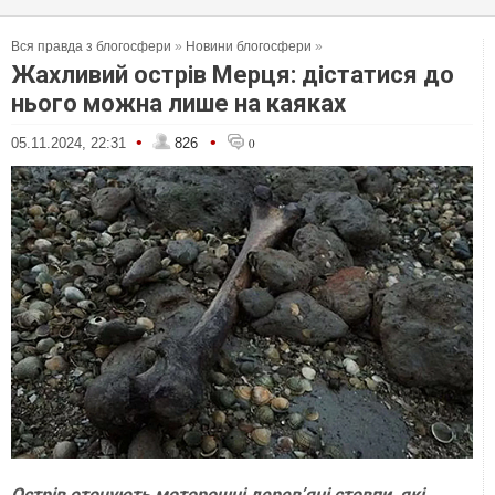
Вся правда з блогосфери
»
Новини блогосфери
»
Жахливий острів Мерця: дістатися до
нього можна лише на каяках
•
•
05.11.2024, 22:31
826
0
Острів оточують моторошні дерев’яні стовпи, які