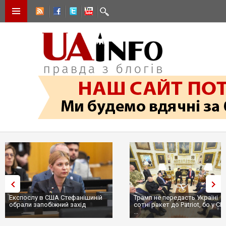
Експослу в США Стефанішиній
Трамп не передасть Україні
обрали запобіжний захід
сотні ракет до Patriot, бо у С
...