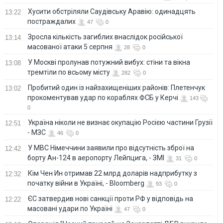
Хусити обстріляли Саудівську Аравію: одинадцять
13:22
постраждалих
47
0
Зросла кількість загиблих внаслідок російської
13:14
масованої атаки 5 серпня
28
0
У Москві пролунав потужний вибух: стіни та вікна
13:08
тремтіли по всьому місту
282
0
Пробитий один із найзахищеніших районів: Плетенчук
13:02
прокоментував удар по кораблях ФСБ у Керчі
143
0
Україна ніколи не визнає окупацію Росією частини Грузії
12:51
- МЗС
46
0
У МВС Німеччини заявили про відсутність зброї на
12:42
борту Ан-124 в аеропорту Лейпцига, - ЗМІ
31
0
Кім Чен Ин отримав 22 млрд доларів надприбутку з
12:32
початку війни в Україні, - Bloomberg
93
0
ЄС затвердив нові санкції проти РФ у відповідь на
12:22
масовані удари по Україні
47
0