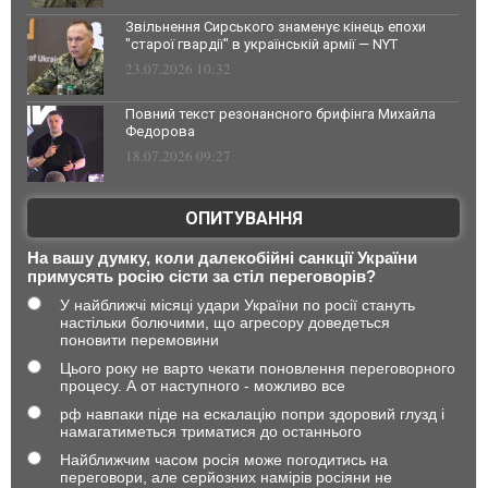
Звільнення Сирського знаменує кінець епохи
"старої гвардії" в українській армії — NYT
23.07.2026 10:32
Повний текст резонансного брифінга Михайла
Федорова
18.07.2026 09:27
ОПИТУВАННЯ
На вашу думку, коли далекобійні санкції України
примусять росію сісти за стіл переговорів?
У найближчі місяці удари України по росії стануть
настільки болючими, що агресору доведеться
поновити перемовини
Цього року не варто чекати поновлення переговорного
процесу. А от наступного - можливо все
рф навпаки піде на ескалацію попри здоровий глузд і
намагатиметься триматися до останнього
Найближчим часом росія може погодитись на
переговори, але серйозних намірів росіяни не