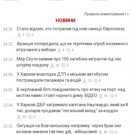
туристів
українських воїнів
ймовірно, він
в урочищі Білосток
загинув унаслідок
у Польщі
вибуху у
Правила коментування ! »
московському
НОВИНИ
ресторані
Стало відомо, хто потрапив під нові санкції Євросоюзу
14:30
3
0
Франція попередила, що не терпітиме спроб іноземного
14:22
втручання у вибори
8
0
Мер Сеути заявив про 100 загиблих мігрантів під час
14:16
штурму кордону
20
0
У Харкові внаслідок ДТП з міським автобусом
14:08
постраждали пасажири та водій
13
0
В окупованій Ялті повідомляють про атаку на порт: над
14:01
містом навис стовп чорного диму. ВІДЕО
45
0
У Харкові ДБР затримало капітана Нацгвардії, який за 8
13:44
тис. доларів продавав "легальний виїзд" за кордон
40
0
Ситуація на Вовчанському напрямку: через брак сил
13:31
росіяни змінили тактику дій, - військовий
50
0