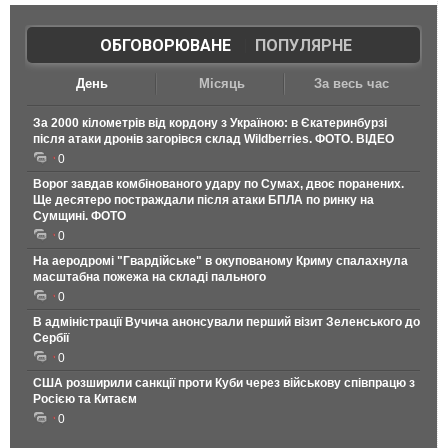
ОБГОВОРЮВАНЕ
|
ПОПУЛЯРНЕ
День
Місяць
За весь час
За 2000 кілометрів від кордону з Україною: в Єкатеринбурзі
після атаки дронів загорівся склад Wildberries. ФОТО. ВІДЕО
0
Ворог завдав комбінованого удару по Сумах, двоє поранених.
Ще десятеро постраждали після атаки БПЛА по ринку на
Сумщині. ФОТО
0
На аеродромі "Гвардійське" в окупованому Криму спалахнула
масштабна пожежа на складі пального
0
В адміністрації Вучича анонсували перший візит Зеленського до
Сербії
0
США розширили санкції проти Куби через військову співпрацю з
Росією та Китаєм
0