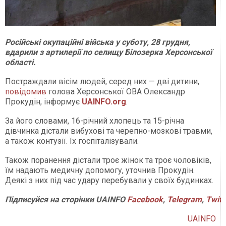
Російські окупаційні війська у суботу, 28 грудня,
вдарили з артилерії по селищу Білозерка Херсонської
області.
Постраждали вісім людей, серед них — дві дитини,
повідомив
голова Херсонської ОВА Олександр
Прокудін, інформує
UAINFO.org
.
За його словами, 16-річний хлопець та 15-річна
дівчинка дістали вибухові та черепно-мозкові травми,
а також контузії. Їх госпіталізували.
Також поранення дістали троє жінок та троє чоловіків,
їм надають медичну допомогу, уточнив Прокудін.
Деякі з них під час удару перебували у своїх будинках.
Підписуйся
на
сторінки
UAINFO
Facebook
,
Telegram
,
Twitt
UAINFO