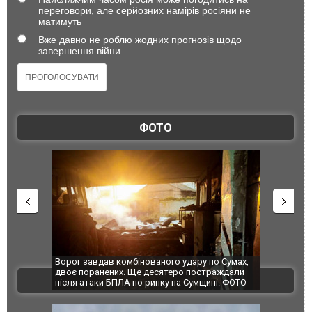
переговори, але серйозних намірів росіяни не
матимуть
Вже давно не роблю жодних прогнозів щодо
завершення війни
ФОТО
по Сумах,
За 2000 кілометрів від кордону з Україною: в
"Мої іграш
траждали
Єкатеринбурзі після атаки дронів загорівся
суперкарів
ВІДЕО
ині. ФОТО
склад Wildberries. ФОТО. ВІДЕО