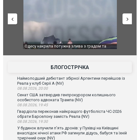
дом та
Вже вивели на тести: Ferrari готує оновлення
Вийшов тре
позашляховика Purosangue. ВІДЕО
фільму "Аф
БЛОГОСТРІЧКА
Наймолодший дебютант збірної Аргентини перейшов із
Реала у клуб Серії А (NV)
08.08.2026, 20:00
Сенат США затвердив генпрокурором колишнього
особистого адвоката Трампа (NV)
08.08.2026, 19:45
Гвардіола переконав найкращого футболіста ЧС-2026
обрати Барселону замість Реала (NV)
08.08.2026, 19:30
У будинок влучили п’ять дронів: у Пухівці на Київщині
внаслідок нічної атаки РФ загинули дідусь, бабуся та їхній
трирічний онук (NV)