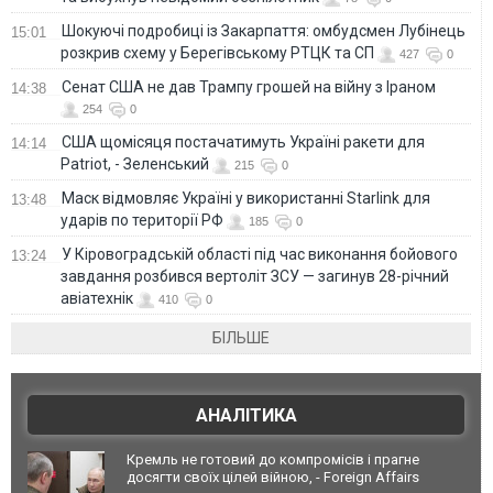
Шокуючі подробиці із Закарпаття: омбудсмен Лубінець
15:01
розкрив схему у Берегівському РТЦК та СП
427
0
Сенат США не дав Трампу грошей на війну з Іраном
14:38
254
0
США щомісяця постачатимуть Україні ракети для
14:14
Patriot, - Зеленський
215
0
Маск відмовляє Україні у використанні Starlink для
13:48
ударів по території РФ
185
0
У Кіровоградській області під час виконання бойового
13:24
завдання розбився вертоліт ЗСУ — загинув 28-річний
авіатехнік
410
0
БІЛЬШЕ
АНАЛІТИКА
Кремль не готовий до компромісів і прагне
досягти своїх цілей війною, - Foreign Affairs