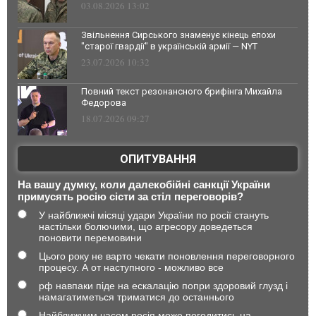
03.08.2026 13:02
Звільнення Сирського знаменує кінець епохи
"старої гвардії" в українській армії — NYT
23.07.2026 10:32
Повний текст резонансного брифінга Михайла
Федорова
18.07.2026 09:27
ОПИТУВАННЯ
На вашу думку, коли далекобійні санкції України
примусять росію сісти за стіл переговорів?
У найближчі місяці удари України по росії стануть
настільки болючими, що агресору доведеться
поновити перемовини
Цього року не варто чекати поновлення переговорного
процесу. А от наступного - можливо все
рф навпаки піде на ескалацію попри здоровий глузд і
намагатиметься триматися до останнього
Найближчим часом росія може погодитись на