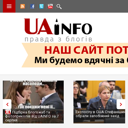
Експослу в США Стефанішині
Підбірка блогожаб та
обрали запобіжний захід
фотоприколів від UAINFO за 7
серпня