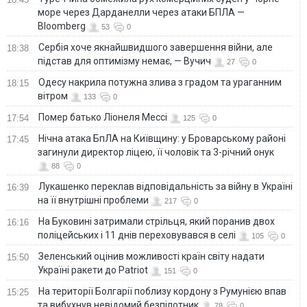
море через Дарданелли через атаки БПЛА —
Bloomberg
53
0
Сербія хоче якнайшвидшого завершення війни, але
18:38
підстав для оптимізму немає, — Вучич
27
0
Одесу накрила потужна злива з градом та ураганним
18:15
вітром
133
0
Помер батько Ліонеля Мессі
17:54
125
0
Нічна атака БпЛА на Київщину: у Броварському районі
17:45
загинули директор ліцею, її чоловік та 3-річний онук
88
0
Лукашенко переклав відповідальність за війну в Україні
16:39
на її внутрішні проблеми
217
0
На Буковині затримали стрільця, який поранив двох
16:16
поліцейських і 11 днів переховувався в селі
105
0
Зеленський оцінив можливості країн світу надати
15:50
Україні ракети до Patriot
151
0
На території Болгарії поблизу кордону з Румунією впав
15:25
та вибухнув невідомий безпілотник
78
0