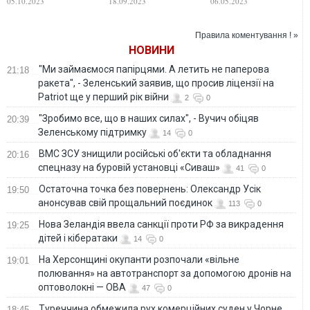
05.10.2023
18.09.2023
06.05.2023
області, є поранені
та поранені
загиблих, є
поранені. ФОТО
Правила коментування ! »
НОВИНИ
"Ми займаємося папірцями. А летить не паперова
21:18
ракета", - Зеленський заявив, що просив ліцензії на
Patriot ще у перший рік війни
2
0
"Зробимо все, що в наших силах", - Вучич обіцяв
20:39
Зеленському підтримку
14
0
ВМС ЗСУ знищили російські об'єкти та обладнання
20:16
спецназу на буровій установці «Сиваш»
41
0
Остаточна точка без повернень: Олександр Усік
19:50
анонсував свій прощальний поєдинок
113
0
Нова Зеландія ввела санкції проти РФ за викрадення
19:25
дітей і кібератаки
14
0
На Херсонщині окупанти розпочали «вільне
19:01
полювання» на автотранспорт за допомогою дронів на
оптоволокні — ОВА
47
0
Туреччина обмежила рух комерційних суден у Чорне
18:45