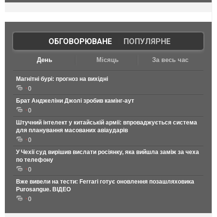
ОБГОВОРЮВАНЕ
|
ПОПУЛЯРНЕ
День
Місяць
За весь час
Магнітні бурі: прогноз на вихідні
0
Брат Анджеліни Джолі зробив камінг-аут
0
Штучний інтелект у китайській армії: впроваджується система
для планування масованих авіаударів
0
У Чехії суд вирішив вислати росіянку, яка вийшла заміж за чеха
по телефону
0
Вже вивели на тести: Ferrari готує оновлення позашляховика
Purosangue. ВІДЕО
0