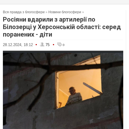
Вся правда з блогосфери
»
Новини блогосфери
»
Росіяни вдарили з артилерії по
Білозерці у Херсонській області: серед
поранених - діти
•
•
28.12.2024, 18:12
75
0