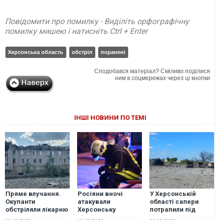
Повідомити про помилку - Виділіть орфографічну
помилку мишею і натисніть Ctrl + Enter
Херсонська область
обстріл
поранені
Сподобався матеріал? Сміливо поділися
ним в соцмережах через ці кнопки
ІНШІ НОВИНИ ПО ТЕМІ
Пряме влучання.
Росіяни вночі
У Херсонській
Окупанти
атакували
області сапери
обстріляли лікарню
Херсонську
потрапили під
у Херсонській
область: є загиблі
обстріл: шестеро