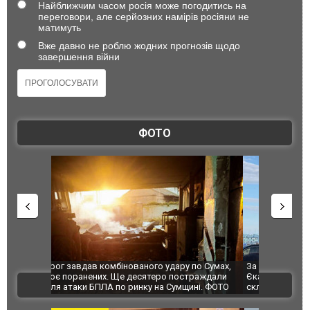
Найближчим часом росія може погодитись на
переговори, але серйозних намірів росіяни не
матимуть
Вже давно не роблю жодних прогнозів щодо
завершення війни
ФОТО
по Сумах,
За 2000 кілометрів від кордону з Україною: в
"Мої іграш
траждали
Єкатеринбурзі після атаки дронів загорівся
суперкарів
ВІДЕО
ині. ФОТО
склад Wildberries. ФОТО. ВІДЕО