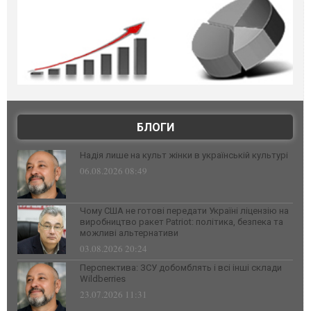
БЛОГИ
Надія лише на культ жінки в українській культурі
06.08.2026 08:49
Чому США не готові передати Україні ліцензію на
виробництво ракет Patriot: політика, безпека та
можливі альтернативи
03.08.2026 20:24
Перспектива: ЗСУ добомблять і всі інші склади
Wildberries
23.07.2026 11:31