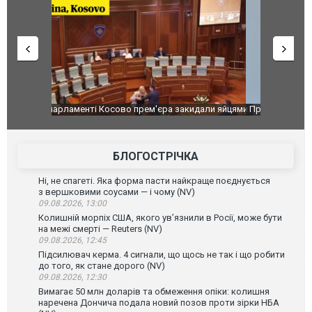
идали яйцями
Приїхав за паспортом та квартирою": у полон
Одесу накр
до українських військових потрапив тезка
ураганним 
зіркового футболіста Мохамеда Салаха
БЛОГОСТРІЧКА
Ні, не спагеті. Яка форма пасти найкраще поєднується
з вершковими соусами — і чому (NV)
09.08.2026, 13:00
Колишній морпіх США, якого ув’язнили в Росії, може бути
на межі смерті — Reuters (NV)
09.08.2026, 12:45
Підсилювач керма. 4 сигнали, що щось не так і що робити
до того, як стане дорого (NV)
09.08.2026, 12:30
Вимагає 50 млн доларів та обмеження опіки: колишня
наречена Дончича подала новий позов проти зірки НБА