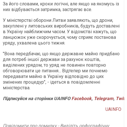
За його словами, кроки логічні, але якщо на якомусь із
них відбувається затримка, застрягає все.
У міністерстві оборони Литви заявляють, що дрони,
закуплені у литовських виробників, будуть доставлені
в Україну найближчим часом. У відомстві кажуть, що
ланцюжок уже скорочується, чому сприяє постанова
уряду, ухвалена цього тижня.
"Вона передбачає, що якщо державне майно придбано
для потреб іншої держави за рахунок коштів,
виділених урядом, то уряд не повинен повторно
обговорювати це питання... Відтепер ми почнемо
передавати майно в Україну відповідно до цих
змінених процедур", - ідеться в повідомленні
міністерства.
Підписуйся
на
сторінки
UAINFO
Facebook
,
Telegram
,
Twitt
UAINFO
Повідомити про помилку - Виділіть орфографічну