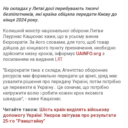
На складах у Литві досі перебувають тисячі
безпілотників, які країна обіцяла передати Києву до
кінця 2024 року.
Колишній міністр національної оборони Литви
Лаурінас Кащюнас каже, що в усьому винна
бюрократія. За його словами, для того, щоб товар
дійшов до кінцевого пункту призначення, необхідно
здійснити низку кроків, інформує
UAINFO.org
з
посиланням на видання
LRT
.
"Бюрократія така: є склади, Агентство оборонних
ресурсів має формально передати це армії, уряд має
ухвалити рішення про передачу Україні, потім потрібно
це перевезти в Україну... Це означає, що потрібно
напружити волю і робити кожен крок якомога
швидше", - каже Кащюнас.
Читайте також:
Шість країн виділять військову
допомогу Україні: Умєров звітував про результати
25-го "Рамштайну"