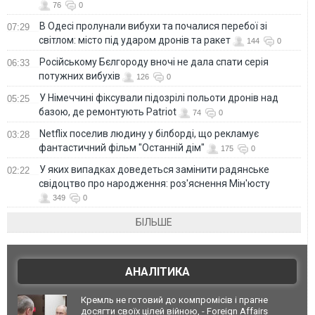
76
0
В Одесі пролунали вибухи та почалися перебої зі
07:29
світлом: місто під ударом дронів та ракет
144
0
Російському Бєлгороду вночі не дала спати серія
06:33
потужних вибухів
126
0
У Німеччині фіксували підозрілі польоти дронів над
05:25
базою, де ремонтують Patriot
74
0
Netflix поселив людину у білборді, що рекламує
03:28
фантастичний фільм "Останній дім"
175
0
У яких випадках доведеться замінити радянське
02:22
свідоцтво про народження: роз'яснення Мін'юсту
349
0
БІЛЬШЕ
АНАЛІТИКА
Кремль не готовий до компромісів і прагне
досягти своїх цілей війною, - Foreign Affairs