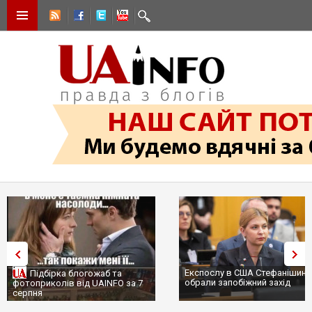
Експослу в США Стефанішині
Підбірка блогожаб та
обрали запобіжний захід
фотоприколів від UAINFO за 7
серпня