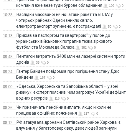
компанія вже везе туди бурове обладнання
109
0
Наслідки масованої нічної атаки ракет та БПЛА: у
10:38
чотирьох районах Одеси зникло світло,
електротранспорт зупинено, є постраждалі
50
0
Приїхав за паспортом та квартирою": у полон до
10:13
українських військових потрапив тезка зіркового
футболіста Мохамеда Салаха
382
0
Пентагон витратить $400 млн на лазерні системи проти
09:48
дронів
35
0
Гантер Байден повідомив про погіршення стану Джо
09:24
Байдена
167
0
«Одеська, Херсонська та Запорізька області – у зоні
09:00
ризику»: експерт пояснив, чим загрожує Україні дефіцит
водних ресурсів
118
0
Чи призначать пенсійни виплати, якщо ніколи не
08:36
працював офіційно: пояснення
217
0
РФ атакувала дронами Салтівський район Харкова: є
08:12
влучання у багатоповерхівку, двоє людей загинули