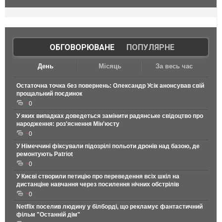
ОБГОВОРЮВАНЕ
|
ПОПУЛЯРНЕ
День
Місяць
За весь час
Остаточна точка без повернень: Олександр Усік анонсував свій
прощальний поєдинок
0
У яких випадках доведеться замінити радянське свідоцтво про
народження: роз'яснення Мін'юсту
0
У Німеччині фіксували підозрілі польоти дронів над базою, де
ремонтують Patriot
0
У Києві створили петицію про переведення всіх шкіл на
дистанціне навчання через посилення нічних обстрілів
0
Netflix поселив людину у білборді, що рекламує фантастичний
фільм "Останній дім"