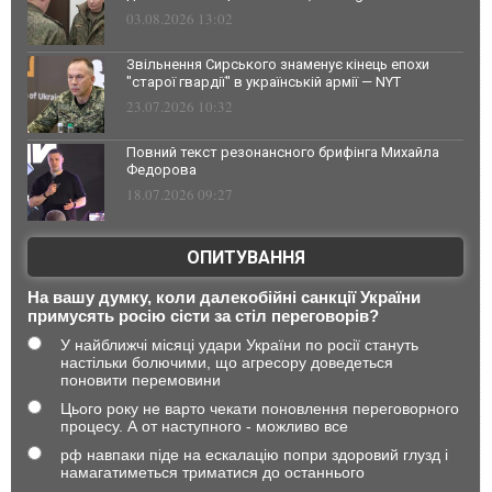
03.08.2026 13:02
Звільнення Сирського знаменує кінець епохи
"старої гвардії" в українській армії — NYT
23.07.2026 10:32
Повний текст резонансного брифінга Михайла
Федорова
18.07.2026 09:27
ОПИТУВАННЯ
На вашу думку, коли далекобійні санкції України
примусять росію сісти за стіл переговорів?
У найближчі місяці удари України по росії стануть
настільки болючими, що агресору доведеться
поновити перемовини
Цього року не варто чекати поновлення переговорного
процесу. А от наступного - можливо все
рф навпаки піде на ескалацію попри здоровий глузд і
намагатиметься триматися до останнього