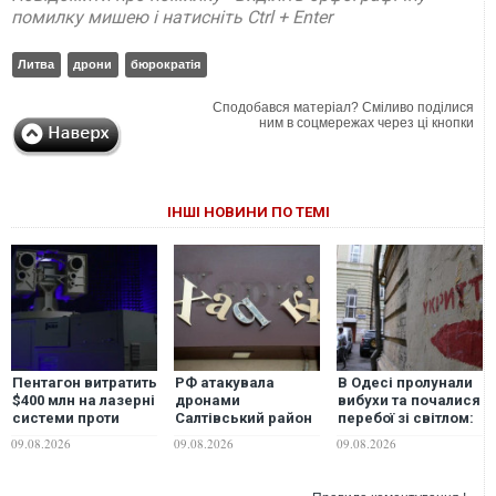
помилку мишею і натисніть Ctrl + Enter
Литва
дрони
бюрократія
Сподобався матеріал? Сміливо поділися
ним в соцмережах через ці кнопки
ІНШІ НОВИНИ ПО ТЕМІ
Пентагон витратить
РФ атакувала
В Одесі пролунали
$400 млн на лазерні
дронами
вибухи та почалися
системи проти
Салтівський район
перебої зі світлом:
дронів
Харкова: є
місто під ударом
09.08.2026
09.08.2026
09.08.2026
влучання у
дронів та ракет
багатоповерхівку,
двоє людей