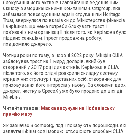
блокування його активів і запобігання ведення ним
бізнесу з американськими компаніями. Citigroup, яка
займалася повсякденним адмініструванням Heritage
Trust, звернулася по вказівки до Міністерства фінансів
і вирішила, що нема потреби блокувати траст і
пов'язані з ним організації після того, як Керімова було
піддано санкціям, і траст продовжив роботу,
повідомило джерело.
Чотири роки по тому, в червні 2022 року, Мінфін США
заблокував траст на 1 млрд доларів, який був
створений у 2017 році для активів Керімова в США,
після того, як його слідчі розкрили складну систему
юридичних структур і підставних осіб, створених для
приховування його інтересів у ньому. За словами двох
джерел, частку в SpaceX уже було продано до цієї дії
Мінфіну.
Читайте також:
Маска висунули на Нобелівську
премію миру
Як зазначає Bloomberg, події показують перешкоди, які
заплутані фінансові мережі створюють спробам США