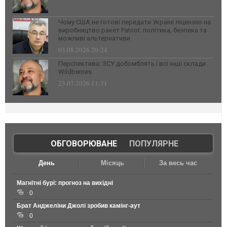
Чому США не готові передати Україні ліцензію на
виробництво ракет Patriot: політика, безпека та
можливі альтернативи
03.08.2026 20:24
Перспектива: ЗСУ добомблять і всі інші склади
Wildberries
23.07.2026 11:31
ОБГОВОРЮВАНЕ
|
ПОПУЛЯРНЕ
День
Місяць
За весь час
Магнітні бурі: прогноз на вихідні
0
Брат Анджеліни Джолі зробив камінг-аут
0