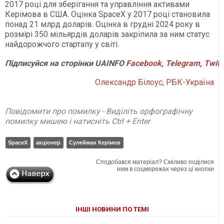
2017 році для зберігання та управління активами
Керімова в США. Оцінка SpaceX у 2017 році становила
понад 21 млрд доларів. Оцінка в грудні 2024 року в
розмірі 350 мільярдів доларів закріпила за ним статус
найдорожчого стартапу у світі.
Підписуйся
на
сторінки
UAINFO
Facebook
,
Telegram
,
Twitt
Олександр Білоус, РБК-Україна
Повідомити про помилку - Виділіть орфографічну
помилку мишею і натисніть Ctrl + Enter
SpaceX
акціонер
Сулейман Керімов
Сподобався матеріал? Сміливо поділися
ним в соцмережах через ці кнопки
ІНШІ НОВИНИ ПО ТЕМІ