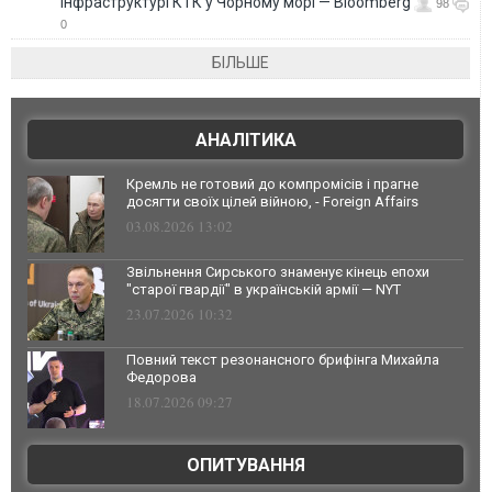
інфраструктурі КТК у Чорному морі — Bloomberg
98
0
БІЛЬШЕ
АНАЛІТИКА
Кремль не готовий до компромісів і прагне
досягти своїх цілей війною, - Foreign Affairs
03.08.2026 13:02
Звільнення Сирського знаменує кінець епохи
"старої гвардії" в українській армії — NYT
23.07.2026 10:32
Повний текст резонансного брифінга Михайла
Федорова
18.07.2026 09:27
ОПИТУВАННЯ