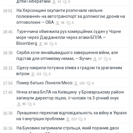
дітей і кібератаки
14
0
На Херсонщині окупанти розпочали «вільне
19:01
полювання» на автотранспорт за допомогою дронів на
оптоволокні — ОВА
46
0
Туреччина обмежила рух комерційних суден у Чорне
18:45
море через Дарданелли через атаки БПЛА —
Bloomberg
50
0
Сербія хоче якнайшвидшого завершення війни, але
18:38
підстав для оптимізму немає, — Вучич
27
0
Одесу накрила потужна злива з градом та ураганним
18:15
вітром
115
0
Помер батько Ліонеля Мессі
17:54
120
0
Нічна атака БпЛА на Київщину: у Броварському районі
17:45
загинули директор ліцею, її чоловік та 3-річний онук
85
0
Лукашенко переклав відповідальність за війну в Україні
16:39
на її внутрішні проблеми
213
0
На Буковині затримали стрільця, який поранив двох
16:16