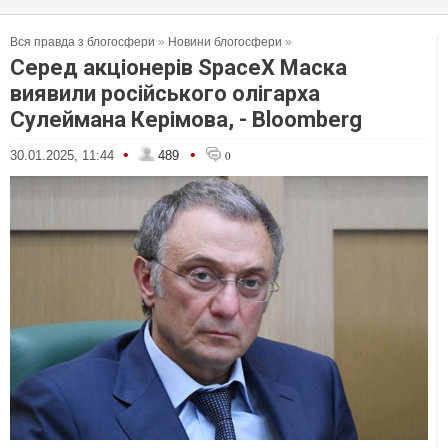
Вся правда з блогосфери
»
Новини блогосфери
»
Серед акціонерів SpaceX Маска
виявили російського олігарха
Сулеймана Керімова, - Bloomberg
•
•
30.01.2025, 11:44
489
0