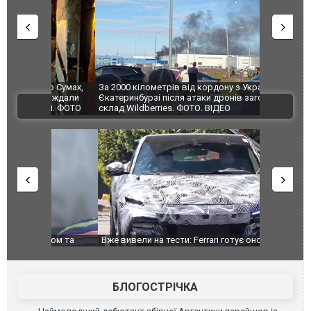
по Сумах,
За 2000 кілометрів від кордону з Україною: в
"Мої іграш
траждали
Єкатеринбурзі після атаки дронів загорівся
суперкарів
ВІДЕО
ині. ФОТО
склад Wildberries. ФОТО. ВІДЕО
дом та
Вже вивели на тести: Ferrari готує оновлення
Вийшов тре
позашляховика Purosangue. ВІДЕО
фільму "Аф
БЛОГОСТРІЧКА