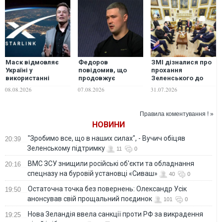
Маск відмовляє
Федоров
ЗМІ дізналися про
Україні у
повідомив, що
прохання
використанні
продовжує
Зеленського до
Starlink для ударів
переговори з
Трампа щодо
08.08.2026
07.08.2026
31.07.2026
по території РФ
Маском щодо
Starlink на території
використання
Росії
Starlink для
Правила коментування ! »
ураження цілей у
НОВИНИ
РФ
"Зробимо все, що в наших силах", - Вучич обіцяв
20:39
Зеленському підтримку
11
0
ВМС ЗСУ знищили російські об'єкти та обладнання
20:16
спецназу на буровій установці «Сиваш»
40
0
Остаточна точка без повернень: Олександр Усік
19:50
анонсував свій прощальний поєдинок
101
0
Нова Зеландія ввела санкції проти РФ за викрадення
19:25