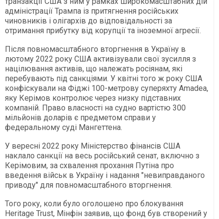
транзакції США з ним у рамках широкомасштабних дій
адміністрації Трампа із притягнення російських
чиновників і олігархів до відповідальності за
отримання прибутку від корупції та іноземної агресії.
Після повномасштабного вторгнення в Україну в
лютому 2022 року США активізували свої зусилля з
націлювання активів, що належать росіянам, які
перебувають під санкціями. У квітні того ж року США
конфіскували на Фіджі 100-метрову суперяхту Amadea,
яку Керімов контролює через низку підставних
компаній. Право власності на судно вартістю 300
мільйонів доларів є предметом справи у
федеральному суді Мангеттена.
У вересні 2022 року Міністерство фінансів США
наклало санкції на весь російський сенат, включно з
Керімовим, за схвалення прохання Путіна про
введення військ в Україну і надання "невиправданого
приводу" для повномасштабного вторгнення.
Того року, коли було оголошено про блокування
Heritage Trust, Мінфін заявив, що фонд був створений у