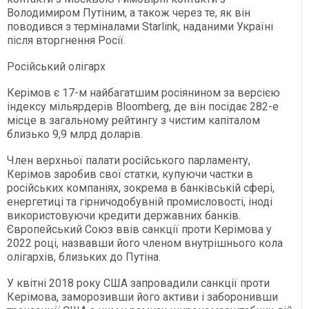
Володимиром Путіним, а також через те, як він
поводився з терміналами Starlink, наданими Україні
після вторгнення Росії.
Російський олігарх
Керімов є 17-м найбагатшим росіянином за версією
індексу мільярдерів Bloomberg, де він посідає 282-е
місце в загальному рейтингу з чистим капіталом
близько 9,9 млрд доларів.
Член верхньої палати російського парламенту,
Керімов заробив свої статки, купуючи частки в
російських компаніях, зокрема в банківській сфері,
енергетиці та гірничодобувній промисловості, іноді
використовуючи кредити державних банків.
Європейський Союз ввів санкції проти Керімова у
2022 році, назвавши його членом внутрішнього кола
олігархів, близьких до Путіна.
У квітні 2018 року США запровадили санкції проти
Керімова, заморозивши його активи і заборонивши