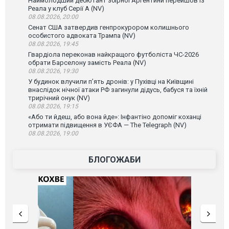
Наймолодший дебютант збірної Аргентини перейшов із
Реала у клуб Серії А (NV)
08.08.2026, 20:00
Сенат США затвердив генпрокурором колишнього
особистого адвоката Трампа (NV)
08.08.2026, 19:45
Гвардіола переконав найкращого футболіста ЧС-2026
обрати Барселону замість Реала (NV)
08.08.2026, 19:30
У будинок влучили п’ять дронів: у Пухівці на Київщині
внаслідок нічної атаки РФ загинули дідусь, бабуся та їхній
трирічний онук (NV)
08.08.2026, 19:15
«Або ти йдеш, або вона йде»: Інфантіно допоміг коханці
отримати підвищення в УЄФА — The Telegraph (NV)
08.08.2026, 19:00
БЛОГОЖАБИ