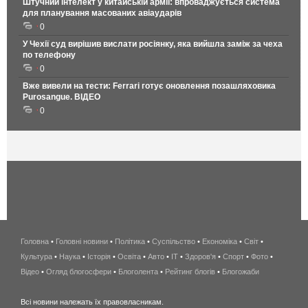
Штучний інтелект у китайській армії: впроваджується система
для планування масованих авіаударів
0
У Чехії суд вирішив вислати росіянку, яка вийшла заміж за чеха
по телефону
0
Вже вивели на тести: Ferrari готує оновлення позашляховика
Purosangue. ВІДЕО
0
Головна
•
Головні новини
•
Політика
•
Суспільство
•
Економіка
беспроводной
•
Світ
•
Культура
•
Наука
•
Історія
•
Освіта
•
Авто
•
IT
•
Здоров'я
интернет
•
Спорт
•
Фото
•
Відео
•
Огляд блогосфери
•
Блоголента
•
Рейтинг блогів
киев
•
Блогожаби
и
Всі новини належать їх правовласникам.
область