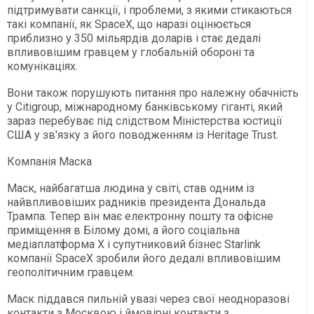
підтримувати санкції, і проблеми, з якими стикаються
такі компанії, як SpaceX, що наразі оцінюється
приблизно у 350 мільярдів доларів і стає дедалі
впливовішим гравцем у глобальній обороні та
комунікаціях.
Вони також порушують питання про належну обачність
у Citigroup, міжнародному банківському гіганті, який
зараз перебуває під слідством Міністерства юстиції
США у зв'язку з його поводженням із Heritage Trust.
Компанія Маска
Маск, найбагатша людина у світі, став одним із
найвпливовіших радників президента Дональда
Трампа. Тепер він має електронну пошту та офісне
приміщення в Білому домі, а його соціальна
медіаплатформа X і супутниковий бізнес Starlink
компанії SpaceX зробили його дедалі впливовішим
геополітичним гравцем.
Маск піддався пильній увазі через свої неодноразові
контакти з Москвою і ймовірні контакти з