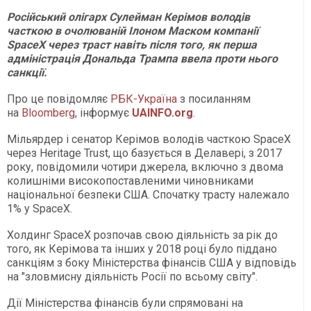
Російський олігарх Сулейман Керімов володів
часткою в очолюваній Ілоном Маском компанії
SpaceX через траст навіть після того, як перша
адміністрація Дональда Трампа ввела проти нього
санкції.
Про це повідомляє
РБК-Україна
з посиланням
на
Bloomberg
, інформує
UAINFO.org
.
Мільярдер і сенатор Керімов володів часткою SpaceX
через Heritage Trust, що базується в Делавері, з 2017
року, повідомили чотири джерела, включно з двома
колишніми високопоставленими чиновниками
національної безпеки США. Спочатку трасту належало
1% у SpaceX.
Холдинг SpaceX розпочав свою діяльність за рік до
того, як Керімова та інших у 2018 році було піддано
санкціям з боку Міністерства фінансів США у відповідь
на "зловмисну діяльність Росії по всьому світу".
Дії Міністерства фінансів були спрямовані на