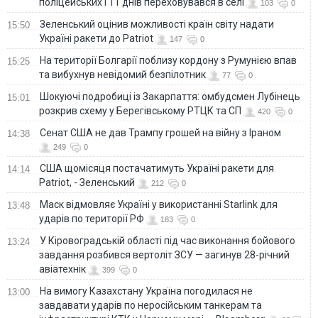
поліцейських і 11 днів переховувався в селі
103
0
Зеленський оцінив можливості країн світу надати
15:50
Україні ракети до Patriot
147
0
На території Болгарії поблизу кордону з Румунією впав
15:25
та вибухнув невідомий безпілотник
77
0
Шокуючі подробиці із Закарпаття: омбудсмен Лубінець
15:01
розкрив схему у Берегівському РТЦК та СП
420
0
Сенат США не дав Трампу грошей на війну з Іраном
14:38
249
0
США щомісяця постачатимуть Україні ракети для
14:14
Patriot, - Зеленський
212
0
Маск відмовляє Україні у використанні Starlink для
13:48
ударів по території РФ
183
0
У Кіровоградській області під час виконання бойового
13:24
завдання розбився вертоліт ЗСУ — загинув 28-річний
авіатехнік
399
0
На вимогу Казахстану Україна погодилася не
13:00
завдавати ударів по неросійським танкерам та