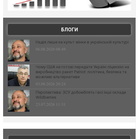
БЛОГИ
Надія лише на культ жінки в українській культурі
06.08.2026 08:49
Чому США не готові передати Україні ліцензію на
виробництво ракет Patriot: політика, безпека та
можливі альтернативи
03.08.2026 20:24
Перспектива: ЗСУ добомблять і всі інші склади
Wildberries
23.07.2026 11:31