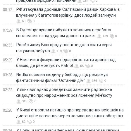
працював офіційно: пояснення
164
0
РФ атакувала дронами Салтівський район Харкова: є
08:12
влучання у багатоповерхівку, двоє людей загинули
69
0
В Одесі пролунали вибухи та почалися перебої зі
07:29
світлом: місто під ударом дронів та ракет
139
0
Російському Бєлгороду вночі не дала спати серія
06:33
потужних вибухів
119
0
У Німеччині фіксували підозрілі польоти дронів над
05:25
базою, де ремонтують Patriot
65
0
Netflix поселив людину у білборді, що рекламує
03:28
фантастичний фільм "Останній дім"
156
0
У яких випадках доведеться замінити радянське
02:22
свідоцтво про народження: роз'яснення Мін'юсту
315
0
У Києві створили петицію про переведення всіх шкіл на
01:28
дистанціне навчання через посилення нічних обстрілів
62
0
У Польщі затримали фермера, який переорав свіжий
00:26