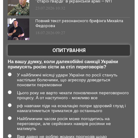
"старої гвардії" в українській армії — NYT
23.07.2026 10:32
Повний текст резонансного брифінга Михайла
Федорова
18.07.2026 09:27
ОПИТУВАННЯ
На вашу думку, коли далекобійні санкції України
примусять росію сісти за стіл переговорів?
У найближчі місяці удари України по росії стануть
настільки болючими, що агресору доведеться
поновити перемовини
Цього року не варто чекати поновлення переговорного
процесу. А от наступного - можливо все
рф навпаки піде на ескалацію попри здоровий глузд і
намагатиметься триматися до останнього
Найближчим часом росія може погодитись на
переговори, але серйозних намірів росіяни не
матимуть
Вже давно не роблю жодних прогнозів щодо