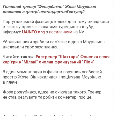
Головний тренер "Фенербахче" Жозе Моурінью
опинився в центрі нестандартної ситуації.
Португальський фахівець кілька днів тому випадково
в ліфті зустрівся з фанатами турецького клубу,
інформує
UAINFO
.org
з
посиланням
на NV.
Уболівальники зробили пам’ятне відео з Моурінью і
висловили своє захоплення.
Читайте також:
Екстренер "Шахтаря" Фонсека після
кар'єри в "Мілані" очолив французький "Ліон"
В один момент один із фанатів порушив особистий
простір Жозе. Він нахилився і поцілував Моурінью
в плече.
Жозе розгубився, адже не очікував такого. Тренер
не став реагувати та робити коментарі про це.