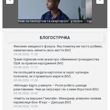
": у полон
Одесу накрила потужна злива з градом та
Вже вивели 
в тезка
ураганним вітром
позашляхов
лаха
БЛОГОСТРІЧКА
Феномен зміщеного фокуса. Яку помилку ми часто робимо,
намагаючись змінити своє життя (NV)
09.08.2026, 11:30
Трамп підписав нові укази про обмеження громадянства
США за правом народження (NV)
09.08.2026, 11:15
Не поспішайте кидати картоплю в окріп: кулінари
пояснили, як її правильно варити (NV)
09.08.2026, 11:00
«Мопеди» йдуть у минуле — Росія робить шахеди
реактивними. Чим це загрожує і як з ними боротися (NV)
09.08.2026, 10:45
«Навіть на вершині Гімалаїв». Менеджер упевнено назвав
переможця бою Ф’юрі — Джошуа (NV)
09.08.2026, 10:30