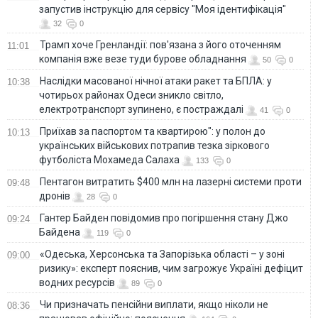
запустив інструкцію для сервісу "Моя ідентифікація"
32
0
Трамп хоче Гренландії: пов'язана з його оточенням
11:01
компанія вже везе туди бурове обладнання
50
0
Наслідки масованої нічної атаки ракет та БПЛА: у
10:38
чотирьох районах Одеси зникло світло,
електротранспорт зупинено, є постраждалі
41
0
Приїхав за паспортом та квартирою": у полон до
10:13
українських військових потрапив тезка зіркового
футболіста Мохамеда Салаха
133
0
Пентагон витратить $400 млн на лазерні системи проти
09:48
дронів
28
0
Гантер Байден повідомив про погіршення стану Джо
09:24
Байдена
119
0
«Одеська, Херсонська та Запорізька області – у зоні
09:00
ризику»: експерт пояснив, чим загрожує Україні дефіцит
водних ресурсів
89
0
Чи призначать пенсійни виплати, якщо ніколи не
08:36