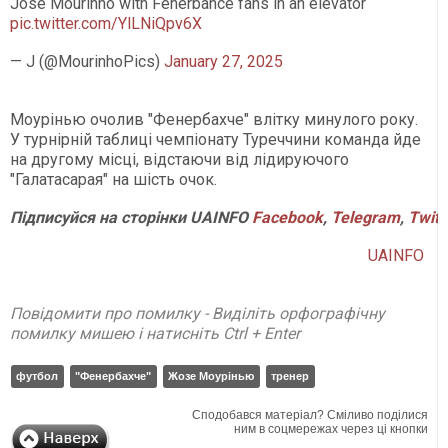
Jose Mourinho with Fenerbahce fans in an elevator
pic.twitter.com/YlLNiQpv6X
— J (@MourinhoPics)
January 27, 2025
Моурінью очолив "Фенербахче" влітку минулого року.
У турнірній таблиці чемпіонату Туреччини команда йде
на другому місці, відстаючи від лідируючого
"Галатасарая" на шість очок.
Підписуйся
на
сторінки
UAINFO
Facebook
,
Telegram
,
Twitt
UAINFO
Повідомити про помилку - Виділіть орфографічну
помилку мишею і натисніть Ctrl + Enter
футбол
"Фенербахче"
Жозе Моурінью
тренер
Сподобався матеріал? Сміливо поділися
ним в соцмережах через ці кнопки