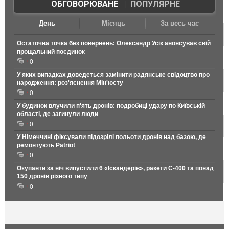
ОБГОВОРЮВАНЕ
|
ПОПУЛЯРНЕ
День
Місяць
За весь час
Остаточна точка без повернень: Олександр Усік анонсував свій
прощальний поєдинок
0
У яких випадках доведеться замінити радянське свідоцтво про
народження: роз'яснення Мін'юсту
0
У будинок влучили п'ять дронів: подробиці удару по Київській
області, де загинули люди
0
У Німеччині фіксували підозрілі польоти дронів над базою, де
ремонтують Patriot
0
Окупанти за ніч випустили 6 «Іскандерів», ракети С-400 та понад
150 дронів різного типу
0