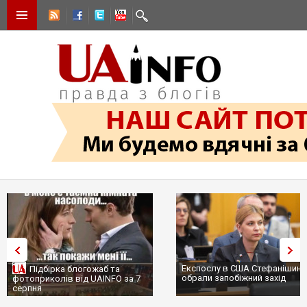
Експослу в США Стефанішині
Підбірка блогожаб та
обрали запобіжний захід
фотоприколів від UAINFO за 7
серпня