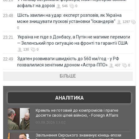
асфальт на дорозі
546
0
Шість хвилин на удар: експерт розповів, як Україна
23:48
може знищувати пускові установки "Іскандерів"
1297
0
Україна не піде з Донбасу, а Путін не матиме перемоги
23:21
— Зеленський про ситуацію на фронті та гарантії США
130
0
Здатен розвивати швидкість до 560 км/год - у РФ
22:49
похвалилися зенітним дроном «Астра-ППО»
407
0
БІЛЬШЕ
АНАЛІТИКА
Кремль не готовий до компромісів і прагне
досягти своїх цілей війною, - Foreign Affairs
03.08.2026 13:02
Звільнення Сирського знаменує кінець епохи