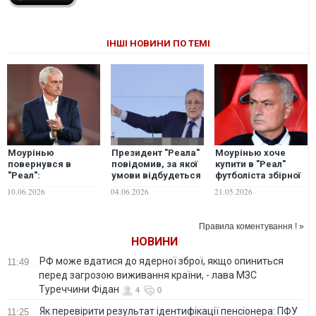
ІНШІ НОВИНИ ПО ТЕМІ
Моурінью
Президент "Реала"
Моурінью хоче
повернувся в
повідомив, за якої
купити в "Реал"
"Реал":
умови відбудеться
футболіста збірної
мадридський клуб
призначення
України
10.06.2026
04.06.2026
21.05.2026
викупив тренера у
Моурінью
"Бенфіки" за 15 млн
євро
Правила коментування ! »
НОВИНИ
РФ може вдатися до ядерної зброї, якщо опиниться
11:49
перед загрозою виживання країни, - лава МЗС
Туреччини Фідан
4
0
Як перевірити результат ідентифікації пенсіонера: ПФУ
11:25