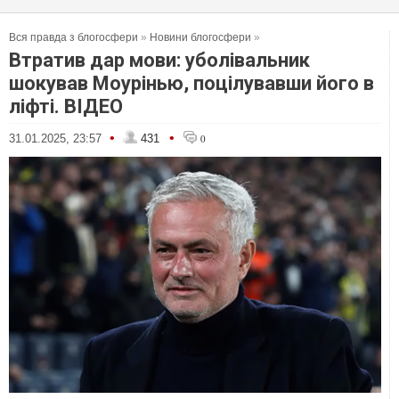
Вся правда з блогосфери
»
Новини блогосфери
»
Втратив дар мови: уболівальник
шокував Моурінью, поцілувавши його в
ліфті. ВІДЕО
•
•
31.01.2025, 23:57
431
0