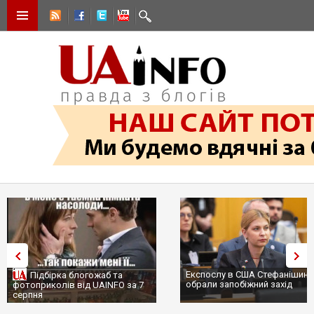
Експослу в США Стефанішині
Підбірка блогожаб та
обрали запобіжний захід
фотоприколів від UAINFO за 7
серпня