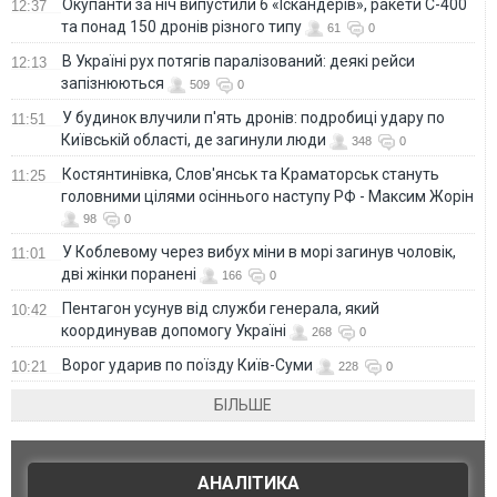
Окупанти за ніч випустили 6 «Іскандерів», ракети С-400
12:37
та понад 150 дронів різного типу
61
0
В Україні рух потягів паралізований: деякі рейси
12:13
запізнюються
509
0
У будинок влучили п'ять дронів: подробиці удару по
11:51
Київській області, де загинули люди
348
0
Костянтинівка, Слов'янськ та Краматорськ стануть
11:25
головними цілями осіннього наступу РФ - Максим Жорін
98
0
У Коблевому через вибух міни в морі загинув чоловік,
11:01
дві жінки поранені
166
0
Пентагон усунув від служби генерала, який
10:42
координував допомогу Україні
268
0
Ворог ударив по поїзду Київ-Суми
10:21
228
0
БІЛЬШЕ
АНАЛІТИКА