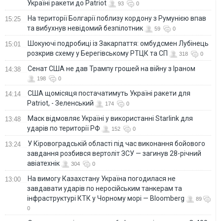
Україні ракети до Patriot
93
0
На території Болгарії поблизу кордону з Румунією впав
15:25
та вибухнув невідомий безпілотник
59
0
Шокуючі подробиці із Закарпаття: омбудсмен Лубінець
15:01
розкрив схему у Берегівському РТЦК та СП
318
0
Сенат США не дав Трампу грошей на війну з Іраном
14:38
198
0
США щомісяця постачатимуть Україні ракети для
14:14
Patriot, - Зеленський
174
0
Маск відмовляє Україні у використанні Starlink для
13:48
ударів по території РФ
152
0
У Кіровоградській області під час виконання бойового
13:24
завдання розбився вертоліт ЗСУ — загинув 28-річний
авіатехнік
304
0
На вимогу Казахстану Україна погодилася не
13:00
завдавати ударів по неросійським танкерам та
інфраструктурі КТК у Чорному морі — Bloomberg
89
0