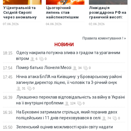
У Центральній та
Цьогорічний
Ліквідація
Східній Європі
липень став
розвіддрона РФ на
через аномальну
найспекотнішим
граничній висоті:
спеку зафіксували
місяцем в історії
прикордонники
07.08.2026
04.08.2026
02.08.2026
нові температурні
Франції
105-го загону
рекорди
перевершили
рекорд Нацгвардії
Правила коментування ! »
НОВИНИ
Одесу накрила потужна злива з градом та ураганним
18:15
вітром
6
0
Помер батько Ліонеля Мессі
17:54
34
0
Нічна атака БпЛА на Київщину: у Броварському районі
17:45
загинули директор ліцею, її чоловік та 3-річний онук
31
0
Лукашенко переклав відповідальність за війну в Україні
16:39
на її внутрішні проблеми
124
0
На Буковині затримали стрільця, який поранив двох
16:16
поліцейських і 11 днів переховувався в селі
74
0
Зеленський оцінив можливості країн світу надати
15:50