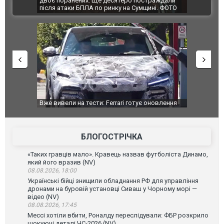
траждали
Єкатеринбурзі після атаки дронів загорівся
суперкарів
ВІДЕО
ині. ФОТО
склад Wildberries. ФОТО. ВІДЕО
оновлення
Вийшов трейлер нової екранізації легендарного
Зеленський
фільму "Афера Томаса Крауна"
перемовин
БЛОГОСТРІЧКА
«Таких гравців мало». Кравець назвав футболіста Динамо,
який його вразив (NV)
08.08.2026, 18:00
Українські бійці знищили обладнання РФ для управління
дронами на буровій установці Сиваш у Чорному морі —
відео (NV)
08.08.2026, 17:45
Мессі хотіли вбити, Роналду переслідували: ФБР розкрило
шокуючі деталі ЧС-2026 (NV)