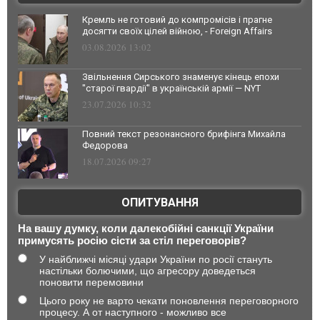
Кремль не готовий до компромісів і прагне
досягти своїх цілей війною, - Foreign Affairs
03.08.2026 13:02
Звільнення Сирського знаменує кінець епохи
"старої гвардії" в українській армії — NYT
23.07.2026 10:32
Повний текст резонансного брифінга Михайла
Федорова
18.07.2026 09:27
ОПИТУВАННЯ
На вашу думку, коли далекобійні санкції України
примусять росію сісти за стіл переговорів?
У найближчі місяці удари України по росії стануть
настільки болючими, що агресору доведеться
поновити перемовини
Цього року не варто чекати поновлення переговорного
процесу. А от наступного - можливо все