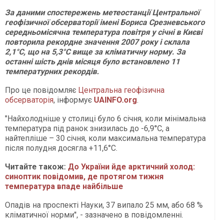
За даними спостережень метеостанції Центральної
геофізичної обсерваторії імені Бориса Срезневського
середньомісячна температура повітря у січні в Києві
повторила рекордне значення 2007 року і склала
2,1°С, що на 5,3°С вище за кліматичну норму. За
останні шість днів місяця було встановлено 11
температурних рекордів.
Про це повідомляє
Центральна геофізична
обсерваторія
, інформує
UAINFO.org
.
"Найхолодніше у столиці було 6 січня, коли мінімальна
температура під ранок знизилась до -6,9°С, а
найтепліше – 30 січня, коли максимальна температура
після полудня досягла +11,6°С.
Читайте також:
До України йде арктичний холод:
синоптик повідомив, де протягом тижня
температура впаде найбільше
Опадів на проспекті Науки, 37 випало 25 мм, або 68 %
кліматичної норми", - зазначено в повідомленні.