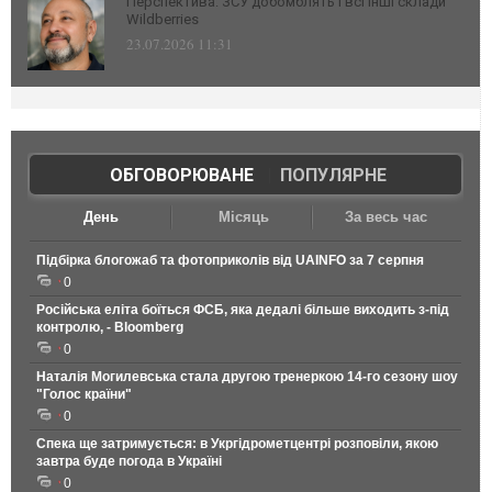
Перспектива: ЗСУ добомблять і всі інші склади
Wildberries
23.07.2026 11:31
ОБГОВОРЮВАНЕ
|
ПОПУЛЯРНЕ
День
Місяць
За весь час
Підбірка блогожаб та фотоприколів від UAINFO за 7 серпня
0
Російська еліта боїться ФСБ, яка дедалі більше виходить з-під
контролю, - Bloomberg
0
Наталія Могилевська стала другою тренеркою 14-го сезону шоу
"Голос країни"
0
Спека ще затримується: в Укргідрометцентрі розповіли, якою
завтра буде погода в Україні
0