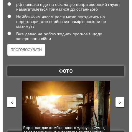
рф навпаки піде на ескалацію попри здоровий глузд і
намагатиметься триматися до останнього
Найближчим часом росія може погодитись на
переговори, але серйозних намірів росіяни не
матимуть
Вже давно не роблю жодних прогнозів щодо
завершення війни
ФОТО
по Сумах,
За 2000 кілометрів від кордону з Україною: в
"Мої іграш