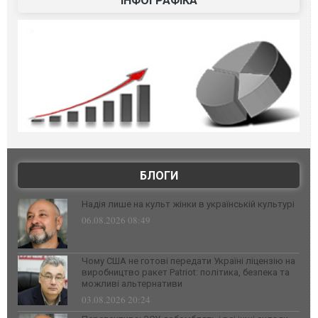
ІНФОГРАФІКА
БЛОГИ
Надія лише на культ жінки в українській культурі
06.08.2026 08:49
Чому США не готові передати Україні ліцензію на
виробництво ракет Patriot: політика, безпека та
можливі альтернативи
03.08.2026 20:24