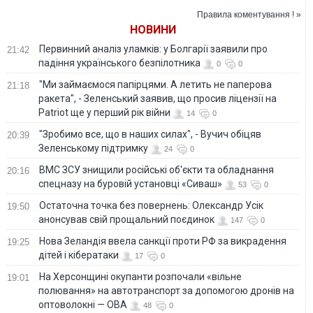
ліцензії на Patriot
Правила коментування ! »
ще у перший рік
НОВИНИ
війни
Первинний аналіз уламків: у Болгарії заявили про
21:42
падіння українського безпілотника
0
0
"Ми займаємося папірцями. А летить не паперова
21:18
ракета", - Зеленський заявив, що просив ліцензії на
Patriot ще у перший рік війни
14
0
"Зробимо все, що в наших силах", - Вучич обіцяв
20:39
Зеленському підтримку
24
0
ВМС ЗСУ знищили російські об'єкти та обладнання
20:16
спецназу на буровій установці «Сиваш»
53
0
Остаточна точка без повернень: Олександр Усік
19:50
анонсував свій прощальний поєдинок
147
0
Нова Зеландія ввела санкції проти РФ за викрадення
19:25
дітей і кібератаки
17
0
На Херсонщині окупанти розпочали «вільне
19:01
полювання» на автотранспорт за допомогою дронів на
оптоволокні — ОВА
48
0