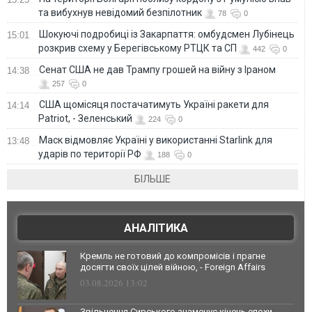
та вибухнув невідомий безпілотник
78
0
Шокуючі подробиці із Закарпаття: омбудсмен Лубінець
15:01
розкрив схему у Берегівському РТЦК та СП
442
0
Сенат США не дав Трампу грошей на війну з Іраном
14:38
257
0
США щомісяця постачатимуть Україні ракети для
14:14
Patriot, - Зеленський
224
0
Маск відмовляє Україні у використанні Starlink для
13:48
ударів по території РФ
188
0
БІЛЬШЕ
АНАЛІТИКА
Кремль не готовий до компромісів і прагне
досягти своїх цілей війною, - Foreign Affairs
03.08.2026 13:02
Звільнення Сирського знаменує кінець епохи