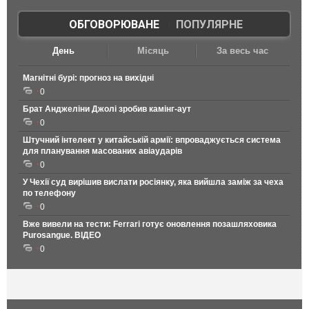
ОБГОВОРЮВАНЕ
|
ПОПУЛЯРНЕ
День
Місяць
За весь час
Магнітні бурі: прогноз на вихідні
0
Брат Анджеліни Джолі зробив камінг-аут
0
Штучний інтелект у китайській армії: впроваджується система
для планування масованих авіаударів
0
У Чехії суд вирішив вислати росіянку, яка вийшла заміж за чеха
по телефону
0
Вже вивели на тести: Ferrari готує оновлення позашляховика
Purosangue. ВІДЕО
0