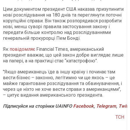
Цим документом президент США наказав призупинити
нові розслідування на 180 днів та переглянути поточні
корупційні справи. Він також розпорядився розробити
нові, менш суворі правила застосування закону і
передати більше контролю над розслідуваннями
генеральній прокурорці Пем Бонді.
Як
повідомляє
Financial Times, американський
президент вважає, що цей закон добре виглядає лише
на папері, а на практиці стає “катастрофою”.
"Якщо американець їде в іншу країну і починає там
вести бізнес – законно, легітимно чи ще якось – це
майже гарантоване розслідування та обвинувачення, і
через це ніхто не хоче вести справи з американцями",
– цитує видання американського президента.
Підписуйся
на
сторінки
UAINFO
Facebook
,
Telegram
,
Twitt
ТСН