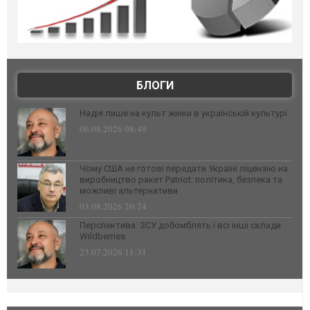
БЛОГИ
Надія лише на культ жінки в українській культурі
06.08.2026 08:49
Чому США не готові передати Україні ліцензію на
виробництво ракет Patriot: політика, безпека та
можливі альтернативи
03.08.2026 20:24
Перспектива: ЗСУ добомблять і всі інші склади
Wildberries
23.07.2026 11:31