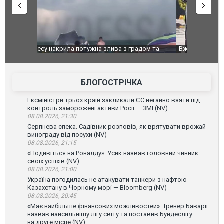
дом та
Вже вивели на тести: Ferrari готує оновлення
Вийшов тре
позашляховика Purosangue. ВІДЕО
фільму "Аф
БЛОГОСТРІЧКА
Ексміністри трьох країн закликали ЄС негайно взяти під
контроль заморожені активи Росії — ЗМІ (NV)
08.08.2026, 21:30
Серпнева спека. Садівник розповів, як врятувати врожай
винограду від посухи (NV)
08.08.2026, 21:15
«Подивіться на Роналду»: Усик назвав головний чинник
своїх успіхів (NV)
08.08.2026, 21:00
Україна погодилась не атакувати танкери з нафтою
Казахстану в Чорному морі — Bloomberg (NV)
08.08.2026, 20:45
«Має найбільше фінансових можливостей». Тренер Баварії
назвав найсильнішу лігу світу та поставив Бундеслігу
на друге місце (NV)