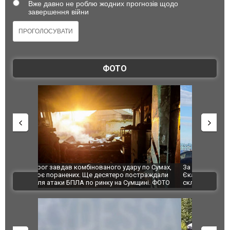
Вже давно не роблю жодних прогнозів щодо
завершення війни
ФОТО
по Сумах,
За 2000 кілометрів від кордону з Україною: в
"Мої іграш
траждали
Єкатеринбурзі після атаки дронів загорівся
суперкарів
ВІДЕО
ині. ФОТО
склад Wildberries. ФОТО. ВІДЕО