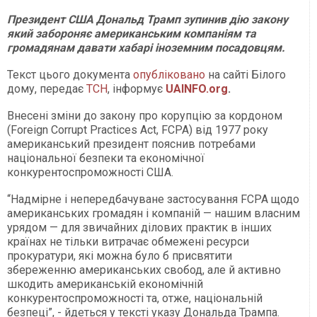
Президент США Дональд Трамп зупинив дію закону
який забороняє американським компаніям та
громадянам давати хабарі іноземним посадовцям.
Текст цього документа
опубліковано
на сайті Білого
дому, передає
ТСН
, інформує
UAINFO.org
.
Внесені зміни до закону про корупцію за кордоном
(Foreign Corrupt Practices Act, FCPA) від 1977 року
американський президент пояснив потребами
національної безпеки та економічної
конкурентоспроможності США.
“Надмірне і непередбачуване застосування FCPA щодо
американських громадян і компаній — нашим власним
урядом — для звичайних ділових практик в інших
країнах не тільки витрачає обмежені ресурси
прокуратури, які можна було б присвятити
збереженню американських свобод, але й активно
шкодить американській економічній
конкурентоспроможності та, отже, національній
безпеці”, - йдеться у тексті указу Дональда Трампа.