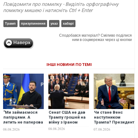
Повідомити про помилку - Виділіть орфографічну
помилку мишею і натисніть Ctrl + Enter
Трамп
призупинення
указ
хабарі
Сподобався матеріал? Сміливо поділися
ним в соцмережах через ці кнопки
ІНШІ НОВИНИ ПО ТЕМІ
"Ми займаємося
Сенат США не дав
Чи стане Венс
папірцями. А
Трампу грошей на
наступником
летить не паперова
війну з Іраном
Трампа? Президент
ракета", -
США виступив із
08.08.2026
08.08.2026
07.08.2026
Зеленський
неочікуваною
заявив, що просив
заявою