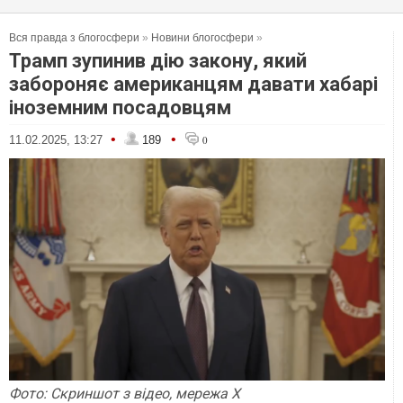
Вся правда з блогосфери
»
Новини блогосфери
»
Трамп зупинив дію закону, який
забороняє американцям давати хабарі
іноземним посадовцям
•
•
11.02.2025, 13:27
189
0
Фото: Скриншот з відео, мережа Х