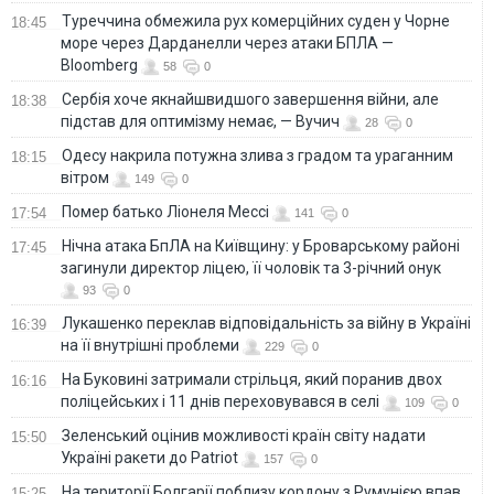
Туреччина обмежила рух комерційних суден у Чорне
18:45
море через Дарданелли через атаки БПЛА —
Bloomberg
58
0
Сербія хоче якнайшвидшого завершення війни, але
18:38
підстав для оптимізму немає, — Вучич
28
0
Одесу накрила потужна злива з градом та ураганним
18:15
вітром
149
0
Помер батько Ліонеля Мессі
17:54
141
0
Нічна атака БпЛА на Київщину: у Броварському районі
17:45
загинули директор ліцею, її чоловік та 3-річний онук
93
0
Лукашенко переклав відповідальність за війну в Україні
16:39
на її внутрішні проблеми
229
0
На Буковині затримали стрільця, який поранив двох
16:16
поліцейських і 11 днів переховувався в селі
109
0
Зеленський оцінив можливості країн світу надати
15:50
Україні ракети до Patriot
157
0
На території Болгарії поблизу кордону з Румунією впав
15:25