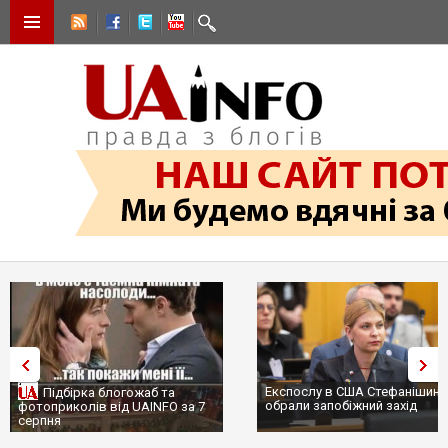
Експослу в США Стефанішині
Підбірка блогожаб та
обрали запобіжний захід
фотоприколів від UAINFO за 7
серпня