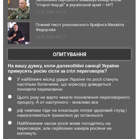
"старої гвардії" в українській армії — NYT
23.07.2026 10:32
Повний текст резонансного брифінга Михайла
Федорова
18.07.2026 09:27
ОПИТУВАННЯ
На вашу думку, коли далекобійні санкції України
примусять росію сісти за стіл переговорів?
У найближчі місяці удари України по росії стануть
настільки болючими, що агресору доведеться
поновити перемовини
Цього року не варто чекати поновлення переговорного
процесу. А от наступного - можливо все
рф навпаки піде на ескалацію попри здоровий глузд і
намагатиметься триматися до останнього
Найближчим часом росія може погодитись на
переговори, але серйозних намірів росіяни не
матимуть