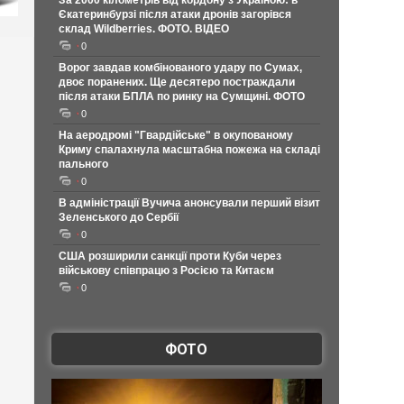
За 2000 кілометрів від кордону з Україною: в
Єкатеринбурзі після атаки дронів загорівся
склад Wildberries. ФОТО. ВІДЕО
0
Ворог завдав комбінованого удару по Сумах,
двоє поранених. Ще десятеро постраждали
після атаки БПЛА по ринку на Сумщині. ФОТО
0
На аеродромі "Гвардійське" в окупованому
Криму спалахнула масштабна пожежа на складі
пального
0
В адміністрації Вучича анонсували перший візит
Зеленського до Сербії
0
США розширили санкції проти Куби через
військову співпрацю з Росією та Китаєм
0
ФОТО