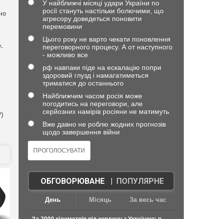
У найближчі місяці удари України по
росії стануть настільки болючими, що
но
агресору доведеться поновити
перемовини
Цього року не варто чекати поновлення
переговорного процесу. А от наступного
-
- можливо все
рф навпаки піде на ескалацію попри
здоровий глузд і намагатиметься
триматися до останнього
Найближчим часом росія може
погодитись на переговори, але
серйозних намірів росіяни не матимуть
V)
Вже давно не роблю жодних прогнозів
щодо завершення війни
ОБГОВОРЮВАНЕ
|
ПОПУЛЯРНЕ
День
Місяць
За весь час