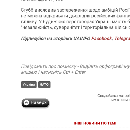
Стубб висловив застереження щодо амбіцій Росії
не можна відкривати двері для російських фанта
впливу. У будь-яких переговорах Україні мають б
"незалежність, суверенітет і територіальна цілісніс
Підписуйся
на
сторінки
UAINFO
Facebook
,
Telegr
Повідомити про помилку - Виділіть орфографічн
мишею і натисніть Ctrl + Enter
Україна
НАТО
Сподобався матері
ним в соцме
ІНШІ НОВИНИ ПО ТЕМІ