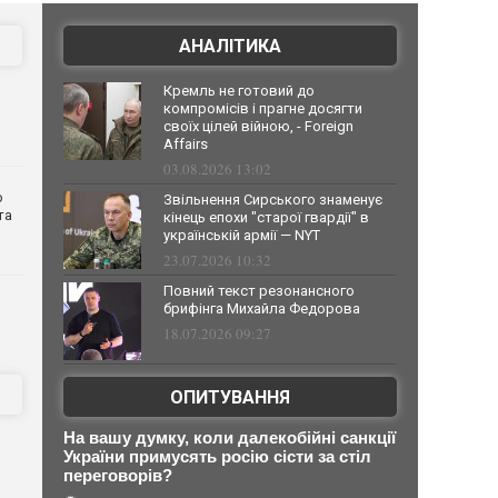
АНАЛІТИКА
Кремль не готовий до
компромісів і прагне досягти
своїх цілей війною, - Foreign
Affairs
03.08.2026 13:02
о
Звільнення Сирського знаменує
та
кінець епохи "старої гвардії" в
українській армії — NYT
23.07.2026 10:32
Повний текст резонансного
брифінга Михайла Федорова
18.07.2026 09:27
ОПИТУВАННЯ
На вашу думку, коли далекобійні санкції
України примусять росію сісти за стіл
переговорів?