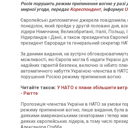
Росія порушить режим припинення вогню у разі 
мирної угоди, передає
Кореспондент
, інформує
U
Європейські дипломатичні джерела повідомили, щ
понеділок, який пройде у другій половині дня, ві
лідери Німеччини, Великобританії, Італії, Польщі, І
Нідерландів і Данії, а також президентка Європей
президент Євроради та генеральний секретар НА
За даними видання, на зустрічі обговорюватимут
можливості, які Європа могла б надати Україні д
надійних гарантій безпеки, включно із нібито пла
автоматичного набуття Україною членства в НАТО 
порушення Росією режиму припинення вогню.
Читайте також:
У НАТО є плани збільшити витр
- Рютте
Пропозиція членства України в НАТО за умови п
режиму припинення вогню, пише видання, була в
деякими американськими сенаторами і тепер має
деяких європейських лідерів, в тому числі прези
Александра Стубба.