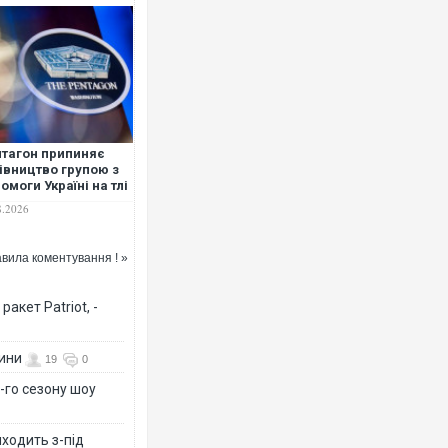
Ворог завдав комбінованого удару
двоє поранених. Ще десятеро по
тагон припиняє
після атаки БПЛА по ринку на Сум
івництво групою з
омоги Україні на тлі
станціювання США
8.2026
 Європи — Politico
вила коментування ! »
акет Patriot, -
вини
19
0
-го сезону шоу
Зеленський прибув до Сербії на в
перемовини
иходить з-під