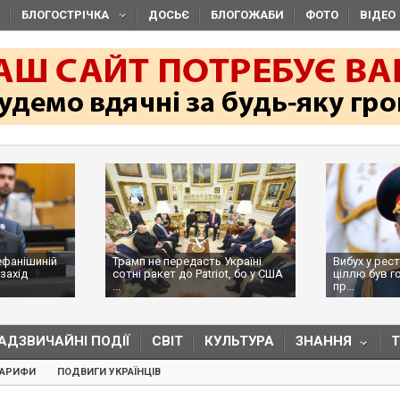
БЛОГОСТРІЧКА
ДОСЬЄ
БЛОГОЖАБИ
ФОТО
ВІДЕО
ефанішиній
Трамп не передасть Україні
Вибух у рес
захід
сотні ракет до Patriot, бо у США
ціллю був г
...
пр...
АДЗВИЧАЙНІ ПОДІЇ
СВІТ
КУЛЬТУРА
ЗНАННЯ
ТАРИФИ
ПОДВИГИ УКРАЇНЦІВ