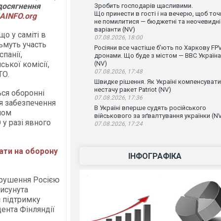
досягнення
Зробить господарів щасливими.
Що принести в гості і на вечерю, щоб точ
AINFO.org
не помилитися — бюджетні та неочевидні
варіанти (NV)
о у саміті в
07.08.2026, 18:00
зьмуть участь
Росіяни все частіше бʼють по Харкову FPV
спанії,
дронами. Що буде з містом — ВВС Україна
ської комісії,
(NV)
07.08.2026, 17:48
ТО.
Швидке рішення. Як Україні компенсувати
нестачу ракет Patriot (NV)
ься оборонні
07.08.2026, 17:36
ля забезпечення
В Україні вперше судять російського
ном
військового за зґвалтування українки (N
у разі явного
07.08.2026, 17:24
ати на оборону
ІНФОГРАФІКА
орушення Росією
исунута
 підтримку
дента Фінляндії