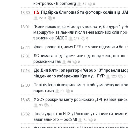
контролю, - Bloomberg
81
0
Підбірка блогожаб та фотоприколів від UAI
18:30
2233
0
"Вони воюють, самі хочуть воювати, бо дурні": у 
18:01
маршрутки звільнили після зневажливих слів про
захисників. ВІДЕО
149
0
Флеш розповів, чому РЕБ не може відхиляти балі
17:44
ЄС вимагає від Туреччини підтверджень, що вона
17:31
російський газ
59
0
До Дня Ялти: оператори "Group 13" провели мо
17:14
південного узбережжя Криму, - ГУР
323
0
Поліція Іспанії викрила масштабну мережу контра
17:00
наркотиків
51
0
У ЗСУ розкрили мету російських ДРГ на Вовчанс
16:45
93
0
Після ударів по НПЗ у Росії хочуть знизити вимоги
16:32
авіапального — росЗМІ
71
0