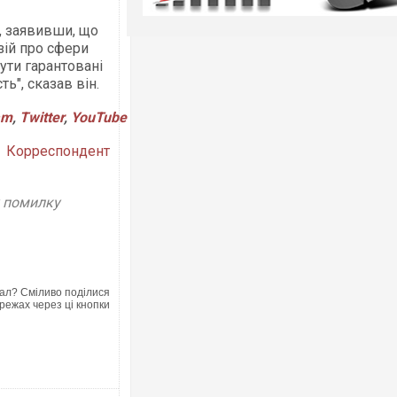
, заявивши, що
зій про сфери
ути гарантовані
ть", сказав він.
am
,
Twitter
,
YouTube
Корреспондент
у помилку
ал? Сміливо поділися
режах через ці кнопки