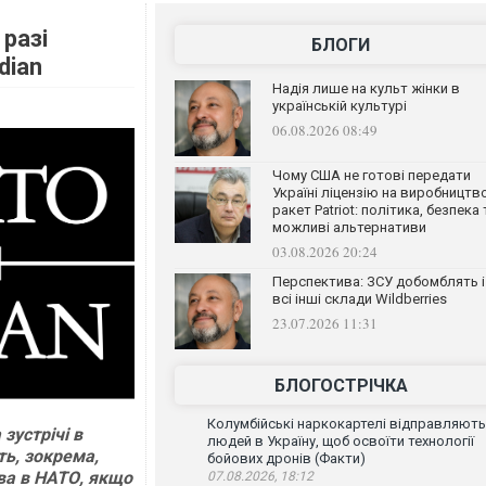
разі
БЛОГИ
dian
Надія лише на культ жінки в
українській культурі
06.08.2026 08:49
Чому США не готові передати
Україні ліцензію на виробництв
ракет Patriot: політика, безпека 
можливі альтернативи
03.08.2026 20:24
Перспектива: ЗСУ добомблять і
всі інші склади Wildberries
23.07.2026 11:31
БЛОГОСТРІЧКА
Колумбійські наркокартелі відправляють
а зустрічі в
людей в Україну, щоб освоїти технології
ть, зокрема,
бойових дронів (Факти)
ва в НАТО, якщо
07.08.2026, 18:12