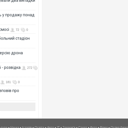
ксували два випадки
ь у продажу понад
смосі
72
0
больний стадіон
версію дрона
 - розвідка
272
181
0
зповів про
ьтура
•
Наука
•
Історія
•
Освіта
•
Авто
•
IT
•
Здоров'я
•
Спорт
•
Фото
•
Відео
•
Огляд блог