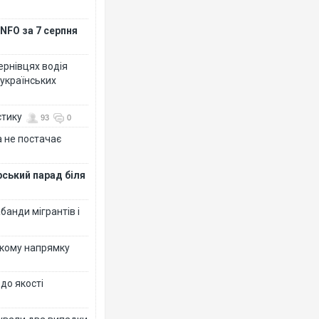
NFO за 7 серпня
Чернівцях водія
 українських
стику
93
0
 не постачає
рський парад біля
банди мігрантів і
ькому напрямку
 до якості