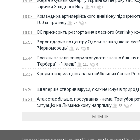
Жертв вкусили комарі: у Україні за пів року зафі
16:16
гарячки Західного Нілу
99
0
Командира артилерійського дивізіону підозрюют
16:08
100 кг тротилу
73
0
ЄС прискорить розгортання власного Starlink у ко
16:01
Ворог вдарив по центру Одеси: пошкоджено фут
15:55
"Чорноморець"
75
0
Росіяни почали використовувати значно більшу 
15:44
"Гербера", - "Флеш"
110
0
Кредитна криза дісталася найбільших банків Росії
15:37
0
ШІ вперше створив віруси, яких не існує в природі
15:30
Атак стає більше, просування - нема: Трегубов ро
15:21
ситуацію на Лиманському напрямку
55
0
БІЛЬШЕ
Головна
•
Головні новини
•
Політика
•
Суспільство
•
Економіка
•
Світ
•
Кул