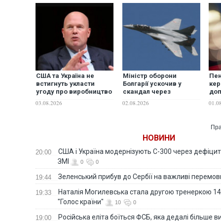
США та Україна не
Міністр оборони
Пен
встигнуть укласти
Болгарії ускочив у
кер
угоду про виробництво
скандал через
доп
ракет до Patriot до цієї
польські МіГ-29, на які
ди
03.08.2026
02.08.2026
01.0
зими — постпред при
претендує Україна
від
НАТО
Пра
НОВИНИ
США і Україна модернізують С-300 через дефіцит р
20:00
ЗМІ
0
0
Зеленський прибув до Сербії на важливі перемо
19:44
Наталія Могилевська стала другою тренеркою 14
19:33
"Голос країни"
10
0
Російська еліта боїться ФСБ, яка дедалі більше в
19:00