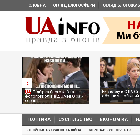
ГОЛОВНА
ОГЛЯД БЛОГОСФЕРИ
ОГЛЯД БЛОГОЖАБ
Експослу в США Ст
Підбірка блогожаб та
обрали запобіжний 
фотоприколів від UAINFO за 7
серпня
ПОЛІТИКА
СУСПІЛЬСТВО
ЕКОНОМІКА
Н
РОСІЙСЬКО-УКРАЇНСЬКА ВІЙНА
КОРОНАВІРУС COVID-19