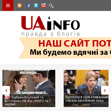
Експослу в США Стефанішині
Підбірка блогожаб та
обрали запобіжний захід
фотоприколів від UAINFO за 7
серпня