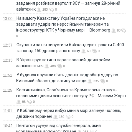
завдання розбився вертоліт ЗСУ — загинув 28-річний
авіатехнік
283
0
На вимогу Казахстану Україна погодилася не
13:00
завдавати ударів по неросійським танкерам та
інфраструктурі КТК у Чорному морі — Bloomberg
88
0
Окупанти за ніч випустили 6 «Іскандерів», ракети С-400
12:37
та понад 150 дронів різного типу
60
0
В Україні рух потягів паралізований: деякі рейси
12:13
запізнюються
488
0
У будинок влучили п'ять дронів: подробиці удару по
11:51
Київській області, де загинули люди
335
0
Костянтинівка, Слов'янськ та Краматорськ стануть
11:25
головними цілями осіннього наступу РФ - Максим Жорін
96
0
У Коблевому через вибух міни в морі загинув чоловік,
11:01
дві жінки поранені
160
0
Пентагон усунув від служби генерала, який
10:42
координував допомогу Україні
263
0