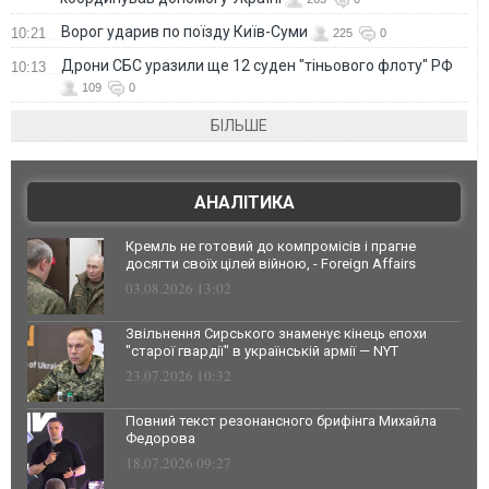
Ворог ударив по поїзду Київ-Суми
10:21
225
0
Дрони СБС уразили ще 12 суден "тіньового флоту" РФ
10:13
109
0
БІЛЬШЕ
АНАЛІТИКА
Кремль не готовий до компромісів і прагне
досягти своїх цілей війною, - Foreign Affairs
03.08.2026 13:02
Звільнення Сирського знаменує кінець епохи
"старої гвардії" в українській армії — NYT
23.07.2026 10:32
Повний текст резонансного брифінга Михайла
Федорова
18.07.2026 09:27