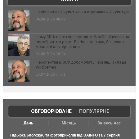
Надія лише на культ жінки в українській культурі
06.08.2026 08:49
Чому США не готові передати Україні ліцензію на
виробництво ракет Patriot: політика, безпека та
можливі альтернативи
03.08.2026 20:24
Перспектива: ЗСУ добомблять і всі інші склади
Wildberries
23.07.2026 11:31
ОБГОВОРЮВАНЕ
|
ПОПУЛЯРНЕ
День
Місяць
За весь час
Підбірка блогожаб та фотоприколів від UAINFO за 7 серпня