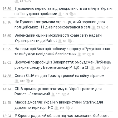
13
0
Лукашенко переклав відповідальність за війну в Україні
16:39
на її внутрішні проблеми
109
0
На Буковині затримали стрільця, який поранив двох
16:16
поліцейських і 11 днів переховувався в селі
63
0
Зеленський оцінив можливості країн світу надати
15:50
Україні ракети до Patriot
85
0
На території Болгарії поблизу кордону з Румунією впав
15:25
та вибухнув невідомий безпілотник
57
0
Шокуючі подробиці із Закарпаття: омбудсмен Лубінець
15:01
розкрив схему у Берегівському РТЦК та СП
296
0
Сенат США не дав Трампу грошей на війну з Іраном
14:38
189
0
США щомісяця постачатимуть Україні ракети для
14:14
Patriot, - Зеленський
161
0
Маск відмовляє Україні у використанні Starlink для
13:48
ударів по території РФ
148
0
У Кіровоградській області під час виконання бойового
13:24