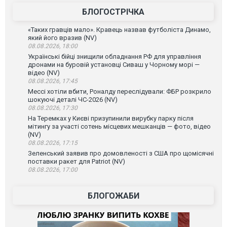
БЛОГОСТРІЧКА
«Таких гравців мало». Кравець назвав футболіста Динамо,
який його вразив (NV)
08.08.2026, 18:00
Українські бійці знищили обладнання РФ для управління
дронами на буровій установці Сиваш у Чорному морі —
відео (NV)
08.08.2026, 17:45
Мессі хотіли вбити, Роналду переслідували: ФБР розкрило
шокуючі деталі ЧС-2026 (NV)
08.08.2026, 17:30
На Теремках у Києві призупинили вирубку парку після
мітингу за участі сотень місцевих мешканців — фото, відео
(NV)
08.08.2026, 17:15
Зеленський заявив про домовленості з США про щомісячні
поставки ракет для Patriot (NV)
08.08.2026, 17:00
БЛОГОЖАБИ