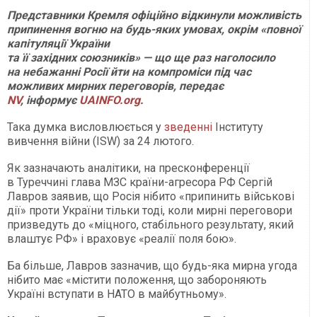
Представники Кремля офіційно відкинули можливість
припинення вогню на будь-яких умовах, окрім «повної
капітуляції України
та її західних союзників» — що ще раз наголосило
на небажанні Росії йти на компроміси під час
можливих мирних переговорів, передає
NV
, інформує
UAINFO.org
.
Така думка висловлюється у
зведенні
Інституту
вивчення війни (ISW) за 24 лютого.
Як зазначають аналітики, на пресконференції
в Туреччині глава МЗС країни-агресора РФ Сергій
Лавров заявив, що Росія нібито «припинить військові
дії» проти України тільки тоді, коли мирні переговори
призведуть до «міцного, стабільного результату, який
влаштує РФ» і враховує «реалії поля бою».
Ба більше, Лавров зазначив, що будь-яка мирна угода
нібито має «містити положення, що забороняють
Україні вступати в НАТО в майбутньому».