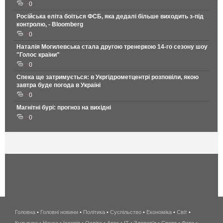
0
Російська еліта боїться ФСБ, яка дедалі більше виходить з-під
контролю, - Bloomberg
0
Наталія Могилевська стала другою тренеркою 14-го сезону шоу
"Голос країни"
0
Спека ще затримується: в Укргідрометцентрі розповіли, якою
завтра буде погода в Україні
0
Магнітні бурі: прогноз на вихідні
0
Головна
•
Головні новини
•
Політика
•
Суспільство
•
Економіка
беспроводной
•
Світ
•
Культура
•
Наука
•
Історія
•
Освіта
•
Авто
•
IT
•
Здоров'я
интернет
•
Спорт
•
Фото
•