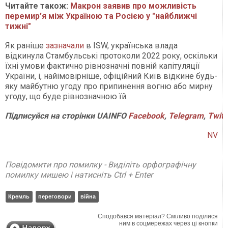
Читайте також:
Макрон заявив про можливість
перемир’я між Україною та Росією у "найближчі
тижні"
Як раніше
зазначали
в ISW, українська влада
відкинула Стамбульські протоколи 2022 року, оскільки
їхні умови фактично рівнозначні повній капітуляції
України, і, найімовірніше, офіційний Київ відкине будь-
яку майбутню угоду про припинення вогню або мирну
угоду, що буде рівнозначною їй.
Підписуйся
на
сторінки
UAINFO
Facebook
,
Telegram
,
Twitt
NV
Повідомити про помилку - Виділіть орфографічну
помилку мишею і натисніть Ctrl + Enter
Кремль
переговори
війна
Сподобався матеріал? Сміливо поділися
ним в соцмережах через ці кнопки