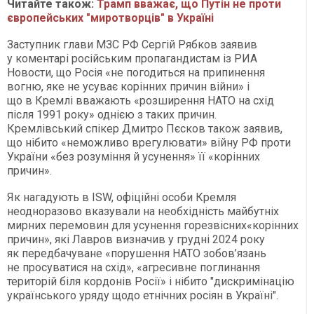
Читайте також:
Трамп вважає, що Путін не проти
європейських "миротворців" в Україні
Заступник глави МЗС РФ Сергій Рябков заявив
у коментарі російським пропагандистам із РИА
Новости, що Росія «не погодиться на припинення
вогню, яке не усуває корінних причин війни» і
що в Кремлі вважають «розширення НАТО на схід
після 1991 року» однією з таких причин.
Кремлівський спікер Дмитро Пєсков також заявив,
що нібито «неможливо врегулювати» війну РФ проти
України «без розуміння й усунення» її «корінних
причин».
Як нагадують в ISW, офіційні особи Кремля
неодноразово вказували на необхідність майбутніх
мирних перемовин для усунення горезвісних«корінних
причин», які Лавров визначив у грудні 2024 року
як передбачуване «порушення НАТО зобов’язань
не просуватися на схід», «агресивне поглинання
територій біля кордонів Росії» і нібито "дискримінацію
українського уряду щодо етнічних росіян в Україні".