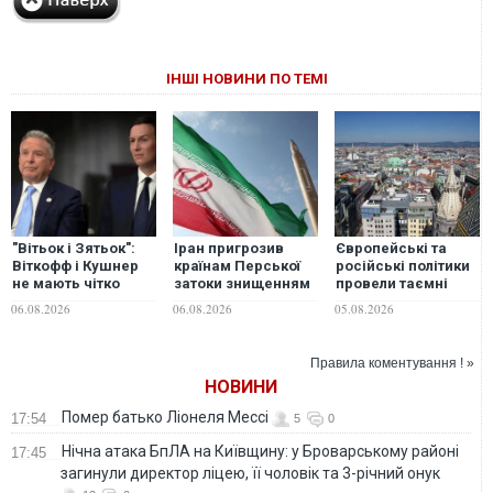
ІНШІ НОВИНИ ПО ТЕМІ
"Вітьок і Зятьок":
Іран пригрозив
Європейські та
Віткофф і Кушнер
країнам Перської
російські політики
не мають чітко
затоки знищенням
провели таємні
визначених
енергоінфраструктури
переговори щодо
06.08.2026
06.08.2026
05.08.2026
повноважень та
у разі нових атак
України у Відні, -
успіхів у
США, - Reuters
Bloomberg
міжнародних
Правила коментування ! »
переговорах —
НОВИНИ
експерт
Помер батько Ліонеля Мессі
17:54
5
0
Нічна атака БпЛА на Київщину: у Броварському районі
17:45
загинули директор ліцею, її чоловік та 3-річний онук