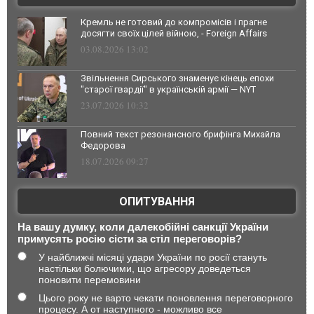
Кремль не готовий до компромісів і прагне
досягти своїх цілей війною, - Foreign Affairs
03.08.2026 13:02
Звільнення Сирського знаменує кінець епохи
"старої гвардії" в українській армії — NYT
23.07.2026 10:32
Повний текст резонансного брифінга Михайла
Федорова
18.07.2026 09:27
ОПИТУВАННЯ
На вашу думку, коли далекобійні санкції України
примусять росію сісти за стіл переговорів?
У найближчі місяці удари України по росії стануть
настільки болючими, що агресору доведеться
поновити перемовини
Цього року не варто чекати поновлення переговорного
процесу. А от наступного - можливо все