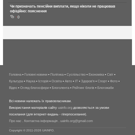
Чи призначать пенсійни виплати, якщо ніколи не працював
офіційно: пояснення
0
Головна
•
Головні новини
•
Політика
•
Суспільство
•
Економіка
беспроводной
•
Світ
•
Культура
•
Наука
•
Історія
•
Освіта
•
Авто
•
IT
•
Здоров'я
интернет
•
Спорт
•
Фото
•
Відео
•
Огляд блогосфери
•
Блоголента
•
Рейтинг блогів
киев
•
Блогожаби
и
Всі новини належать їх правовласникам.
область
Використання матеріалів сайту
uainfo.org
дозволяється за умови
wimax
посилання (для інтернет-видань - гіперпосилання).
интернет
Про нас
.
Контактна інформація
.
uainfo.org@gmail.com
в
киеве
Copyright © 2011-2026 UAINFO.
и