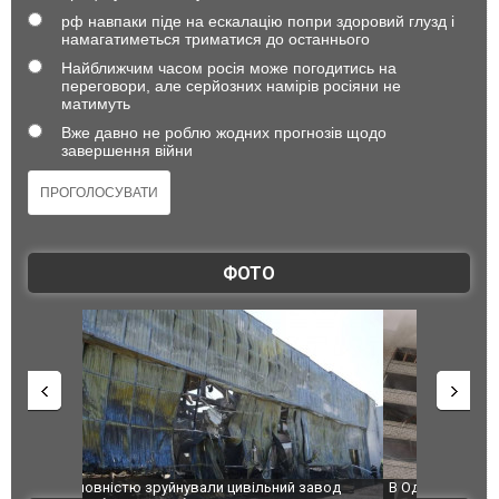
рф навпаки піде на ескалацію попри здоровий глузд і
намагатиметься триматися до останнього
Найближчим часом росія може погодитись на
переговори, але серйозних намірів росіяни не
матимуть
Вже давно не роблю жодних прогнозів щодо
завершення війни
ФОТО
 завод
В Одесі та Харкові різко зросла кількість
Ворог завд