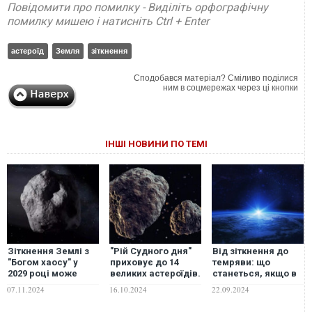
Повідомити про помилку - Виділіть орфографічну
помилку мишею і натисніть Ctrl + Enter
астероїд
Земля
зіткнення
Сподобався матеріал? Сміливо поділися
ним в соцмережах через ці кнопки
ІНШІ НОВИНИ ПО ТЕМІ
Зіткнення Землі з
"Рій Судного дня"
Від зіткнення до
"Богом хаосу" у
приховує до 14
темряви: що
2029 році може
великих астероїдів.
станеться, якщо в
спричинити
Чи є ризик
Землю вріжеться
07.11.2024
16.10.2024
22.09.2024
"астероїдотруси":
зіткнення із
руйнівний астероїд
вчені попередили
Землею?