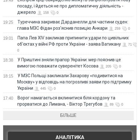
19:49
посаду, і йдеться не про дипломатичну діяльність -
джерело
158
0
Туреччина закриває Дарданелли для частини суден:
19:25
глава МЗС Фідан роз'яснив позицію Анкари
259
0
Папа Лев XIV закликав припинити удари по цивільних
19:01
об'єктах у війні РФ проти України - заява Ватикану
71
0
У Приштині зняли прапор України: мер пояснив це
18:38
вимогою поважати суверенітет Косова
205
0
У МЗС Польщі закликали Захарову «подивитися на
18:15
Москву» у відповідь на погрозливі заяви про підтримку
України
445
0
Ворог намагається вклинитися біля кордону та
17:40
прорватися до Лимана, - Віктор Трегубов
89
0
БІЛЬШЕ
АНАЛІТИКА