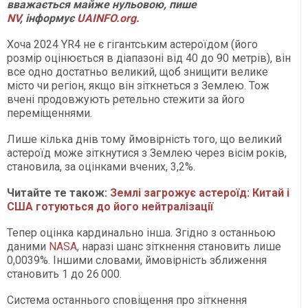
вважається майже нульовою, пише
NV
, інформує
UAINFO.org
.
Хоча 2024 YR4 не є гігантським астероїдом (його
розмір оцінюється в діапазоні від 40 до 90 метрів), він
все одно достатньо великий, щоб знищити велике
місто чи регіон, якщо він зіткнеться з Землею. Тож
вчені продовжують ретельно стежити за його
переміщеннями.
Лише кілька днів тому ймовірність того, що великий
астероїд може зіткнутися з Землею через вісім років,
становила, за оцінками вчених, 3,2%.
Читайте те також:
Землі загрожує астероїд: Китай і
США готуються до його нейтралізації
Тепер оцінка кардинально інша. Згідно з останньою
даними
NASA
, наразі шанс зіткнення становить лише
0,0039%. Іншими словами, ймовірність зближення
становить 1 до 26 000.
Система останнього сповіщення про зіткнення