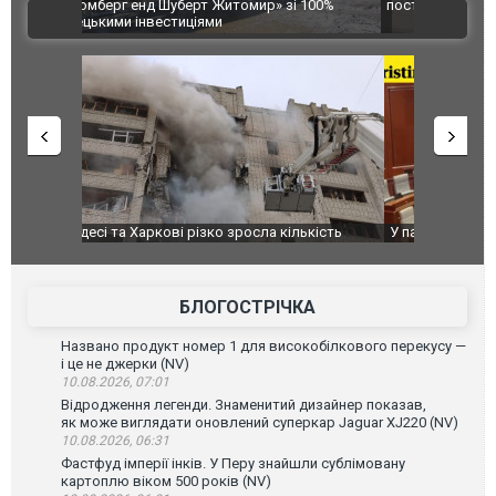
 100%
постраждалих від обстрілу РФ
двоє пора
ВІДЕО
після атак
ькість
У парламенті Косово прем'єра закидали яйцями
Приїхав за
до українс
зіркового 
БЛОГОСТРІЧКА
Названо продукт номер 1 для високобілкового перекусу —
і це не джерки (NV)
10.08.2026, 07:01
Відродження легенди. Знаменитий дизайнер показав,
як може виглядати оновлений суперкар Jaguar XJ220 (NV)
10.08.2026, 06:31
Фастфуд імперії інків. У Перу знайшли сублімовану
картоплю віком 500 років (NV)