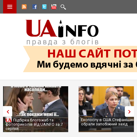
Експослу в США Стефанішині
Підбірка блогожаб та
обрали запобіжний захід
фотоприколів від UAINFO за 7
серпня