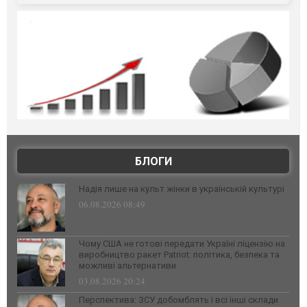
БЛОГИ
Надія лише на культ жінки в українській культурі
06.08.2026 08:49
Чому США не готові передати Україні ліцензію на
виробництво ракет Patriot: політика, безпека та
можливі альтернативи
03.08.2026 20:24
Перспектива: ЗСУ добомблять і всі інші склади