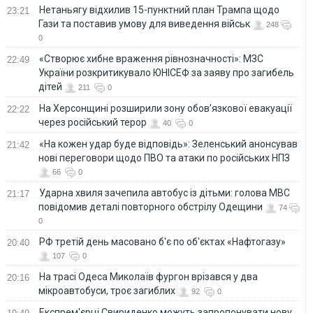
Нетаньягу відхилив 15-пунктний план Трампа щодо
23:21
Гази та поставив умову для виведення військ
248
0
«Створює хибне враження рівнозначності»: МЗС
22:49
України розкритикувало ЮНІСЕФ за заяву про загибель
дітей
211
0
На Херсонщині розширили зону обов’язкової евакуації
22:22
через російський терор
40
0
«На кожен удар буде відповідь»: Зеленський анонсував
21:42
нові переговори щодо ПВО та атаки по російських НПЗ
66
0
Ударна хвиля зачепила автобус із дітьми: голова МВС
21:17
повідомив деталі повторного обстрілу Одещини
74
0
РФ третій день масовано б'є по об'єктах «Нафтогазу»
20:40
107
0
На трасі Одеса Миколаїв фургон врізався у два
20:16
мікроавтобуси, троє загиблих
92
0
Експрем'єрці Свириденко можуть запропонувати нову