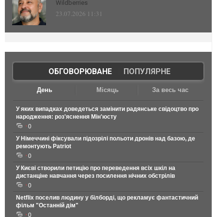
Wildberries
23.07.2026 11:31
ОБГОВОРЮВАНЕ
|
ПОПУЛЯРНЕ
День
Місяць
За весь час
У яких випадках доведеться замінити радянське свідоцтво про
народження: роз'яснення Мін'юсту
0
У Німеччині фіксували підозрілі польоти дронів над базою, де
ремонтують Patriot
0
У Києві створили петицію про переведення всіх шкіл на
дистанціне навчання через посилення нічних обстрілів
0
Netflix поселив людину у білборді, що рекламує фантастичний
фільм "Останній дім"
0