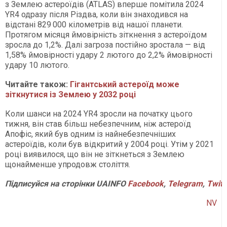
з Землею астероїдів (ATLAS) вперше помітила 2024
YR4 одразу після Різдва, коли він знаходився на
відстані 829 000 кілометрів від нашої планети.
Протягом місяця ймовірність зіткнення з астероїдом
зросла до 1,2%. Далі загроза постійно зростала — від
1,58% ймовірності удару 2 лютого до 2,2% ймовірності
удару 10 лютого.
Читайте також:
Гігантський астероїд може
зіткнутися із Землею у 2032 році
Коли шанси на 2024 YR4 зросли на початку цього
тижня, він став більш небезпечним, ніж астероїд
Апофіс, який був одним із найнебезпечніших
астероїдів, коли був відкритий у 2004 році. Утім у 2021
році виявилося, що він не зіткнеться з Землею
щонайменше упродовж століття.
Підписуйся
на
сторінки
UAINFO
Facebook
,
Telegram
,
Twitt
NV