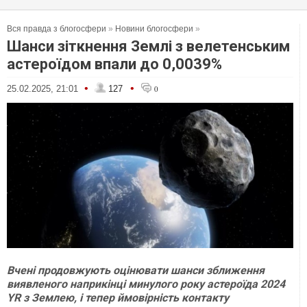
Вся правда з блогосфери
»
Новини блогосфери
»
Шанси зіткнення Землі з велетенським
астероїдом впали до 0,0039%
•
•
25.02.2025, 21:01
127
0
Вчені продовжують оцінювати шанси зближення
виявленого наприкінці минулого року астероїда 2024
YR з Землею, і тепер ймовірність контакту