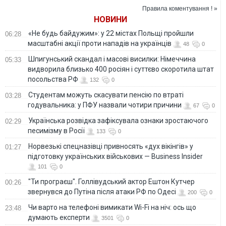
про небезпеку
Правила коментування ! »
НОВИНИ
«Не будь байдужим»: у 22 містах Польщі пройшли
06:28
масштабні акції проти нападів на українців
48
0
Шпигунський скандал і масові висилки: Німеччина
05:33
видворила близько 400 росіян і суттєво скоротила штат
посольства РФ
132
0
Студентам можуть скасувати пенсію по втраті
03:28
годувальника: у ПФУ назвали чотири причини
67
0
Українська розвідка зафіксувала ознаки зростаючого
02:29
песимізму в Росії
133
0
Норвезькі спецназівці привносять «дух вікінгів» у
01:27
підготовку українських військових — Business Insider
101
0
"Ти програєш". Голлівудський актор Ештон Кутчер
00:26
звернувся до Путіна після атаки РФ по Одесі
200
0
Чи варто на телефонi вимикати Wi-Fi на ніч: ось що
23:48
думають експерти
3501
0