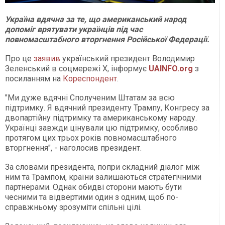
Україна вдячна за те, що американський народ
допоміг врятувати українців під час
повномасштабного вторгнення Російської Федерації.
Про це
заявив
український президент Володимир
Зеленський в соцмережі X, інформує
UAINFO.org
з
посиланням на
Кореспондент
.
"Ми дуже вдячні Сполученим Штатам за всю
підтримку. Я вдячний президенту Трампу, Конгресу за
двопартійну підтримку та американському народу.
Українці завжди цінували цю підтримку, особливо
протягом цих трьох років повномасштабного
вторгнення", - наголосив президент.
За словами президента, попри складний діалог між
ним та Трампом, країни залишаються стратегічними
партнерами. Однак обидві сторони мають бути
чесними та відвертими один з одним, щоб по-
справжньому зрозуміти спільні цілі.