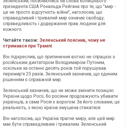
Зеленський, посилаючись на слова колишнього
президента США Рональда Рейгана про те, що "мир -
це не просто відсутність війни", наголосив, що
справедливий і тривалий мир означає свободу,
справедливість і додержання прав людини для
кожного.
Читайте також:
Зеленський пояснив, чому не
стримався при Трампі
Він підкреслив, що припинення вогню не спрацює з
російським диктатором Володимиром Путіним,
оскільки за останні десять років той порушував
перемир’я 25 разів. Зеленський зазначив, що єдиним
рішенням є справжній мир.
Зеленський зазначив, що не може змінити позицію
України щодо Росії, бо росіяни продовжують убивати
українців, а сама Росія є ворогом. За його словами, це
реальність, з якою країна змушена стикатися.
Він наголосив, що Україна прагне миру, але цей мир
має бути справедливим і тривалим. Зеленський