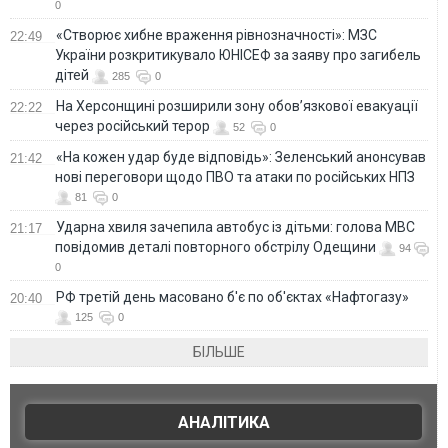
0
«Створює хибне враження рівнозначності»: МЗС
22:49
України розкритикувало ЮНІСЕФ за заяву про загибель
дітей
285
0
На Херсонщині розширили зону обов’язкової евакуації
22:22
через російський терор
52
0
«На кожен удар буде відповідь»: Зеленський анонсував
21:42
нові переговори щодо ПВО та атаки по російських НПЗ
81
0
Ударна хвиля зачепила автобус із дітьми: голова МВС
21:17
повідомив деталі повторного обстрілу Одещини
94
0
РФ третій день масовано б'є по об'єктах «Нафтогазу»
20:40
125
0
БІЛЬШЕ
АНАЛІТИКА