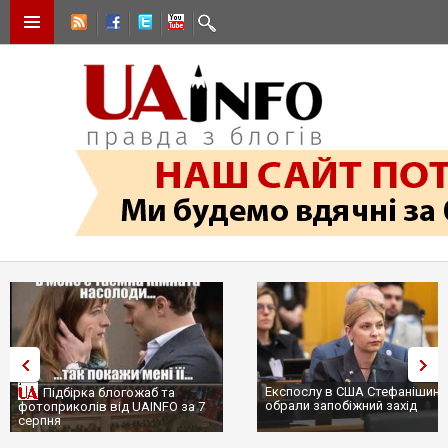
Експослу в США Стефанішиній
Підбірка блогожаб та
обрали запобіжний захід
фотоприколів від UAINFO за 7
серпня