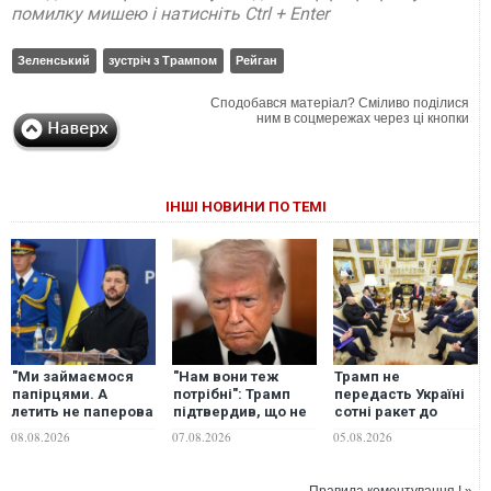
помилку мишею і натисніть Ctrl + Enter
Зеленський
зустріч з Трампом
Рейган
Сподобався матеріал? Сміливо поділися
ним в соцмережах через ці кнопки
ІНШІ НОВИНИ ПО ТЕМІ
"Ми займаємося
"Нам вони теж
Трамп не
папірцями. А
потрібні": Трамп
передасть Україні
летить не паперова
підтвердив, що не
сотні ракет до
ракета", -
надасть Україні
Patriot, бо у США
08.08.2026
07.08.2026
05.08.2026
Зеленський
перехоплювачі до
вони в дефіциті, -
заявив, що просив
Patriot
FT
ліцензії на Patriot
Правила коментування ! »