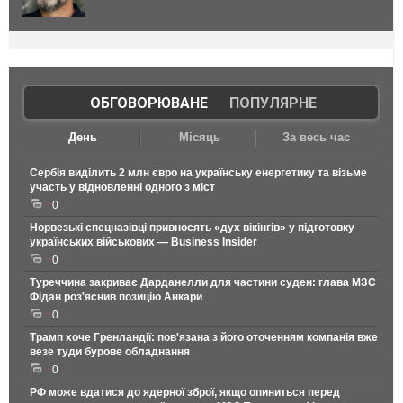
ОБГОВОРЮВАНЕ
|
ПОПУЛЯРНЕ
День
Місяць
За весь час
Сербія виділить 2 млн євро на українську енергетику та візьме
участь у відновленні одного з міст
0
Норвезькі спецназівці привносять «дух вікінгів» у підготовку
українських військових — Business Insider
0
Туреччина закриває Дарданелли для частини суден: глава МЗС
Фідан роз'яснив позицію Анкари
0
Трамп хоче Гренландії: пов'язана з його оточенням компанія вже
везе туди бурове обладнання
0
РФ може вдатися до ядерної зброї, якщо опиниться перед