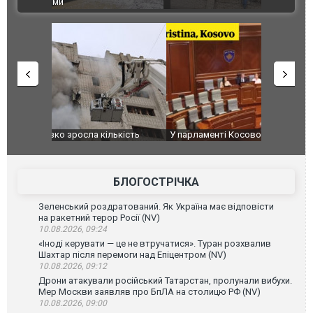
ВІДЕО
після атак
ькість
У парламенті Косово прем'єра закидали яйцями
Приїхав за
до українс
зіркового 
БЛОГОСТРІЧКА
Зеленський роздратований. Як Україна має відповісти
на ракетний терор Росії (NV)
10.08.2026, 09:24
«Іноді керувати — це не втручатися». Туран розхвалив
Шахтар після перемоги над Епіцентром (NV)
10.08.2026, 09:12
Дрони атакували російський Татарстан, пролунали вибухи.
Мер Москви заявляв про БпЛА на столицю РФ (NV)
10.08.2026, 09:00