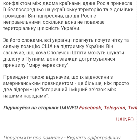
конфліктом між двома країнами, адже Росія принесла
її безпосередньо на українську територію та в домівки
громадян. Він підкреслив, що дії Росії є
неправильними, оскільки вона не поважає
територіальну цілісність України.
За його словами, всі українці прагнуть почути чітку та
сильну позицію США на підтримку України. Він
зазначив, що, хоча Сполучені Штати можуть шукати
діалогу з Путіним, вони завжди дотримувалися
принципу "миру через силу".
Президент також відзначив, що їх відносини з
американським президентом - це більше, ніж просто
два лідери - це "історичний і міцний зв'язок між
нашими народами".
Підписуйся
на
сторінки
UAINFO
Facebook
,
Telegram
,
Twitt
UAINFO
Повідомити про помилку - Виділіть орфографічну