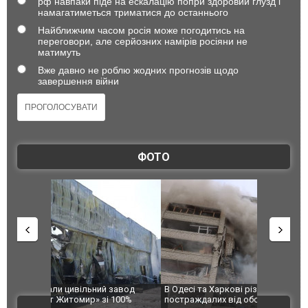
рф навпаки піде на ескалацію попри здоровий глузд і
намагатиметься триматися до останнього
Найближчим часом росія може погодитись на
переговори, але серйозних намірів росіяни не
матимуть
Вже давно не роблю жодних прогнозів щодо
завершення війни
ФОТО
 завод
В Одесі та Харкові різко зросла кількість
Ворог завд
 100%
постраждалих від обстрілу РФ
двоє пора