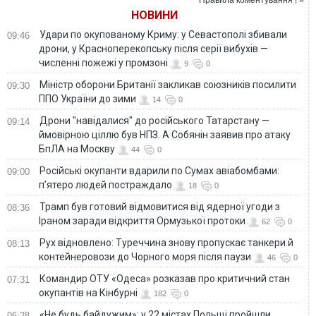
ще у перший рік
НОВИНИ
війни
Удари по окупованому Криму: у Севастополі збивали
09:46
дрони, у Красноперекопську після серії вибухів —
численні пожежі у промзоні
9
0
Міністр оборони Британії закликав союзників посилити
09:30
ППО України до зими
14
0
Дрони "навідалися" до російського Татарстану —
09:14
ймовірною ціллю був НПЗ. А Собянін заявив про атаку
БпЛА на Москву
44
0
Російські окупанти вдарили по Сумах авіабомбами:
09:00
п’ятеро людей постраждало
18
0
Трамп був готовий відмовитися від ядерної угоди з
08:36
Іраном заради відкриття Ормузької протоки
62
0
Рух відновлено: Туреччина знову пропускає танкери й
08:13
контейнеровози до Чорного моря після паузи
46
0
Командир ОТУ «Одеса» розказав про критичний стан
07:31
окупантів на Кінбурні
182
0
«Не будь байдужим»: у 22 містах Польщі пройшли
06:28