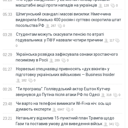
масштабні акції проти нападів на українців
128
0
Шпигунський скандал і масові висилки: Німеччина
05:33
видворила близько 400 росіян і суттєво скоротила штат
посольства РФ
287
0
Студентам можуть скасувати пенсію по втраті
03:28
годувальника: у ПФУ назвали чотири причини
117
0
Українська розвідка зафіксувала ознаки зростаючого
02:29
песимізму в Росії
289
0
Норвезькі спецназівці привносять «дух вікінгів» у
01:27
підготовку українських військових — Business Insider
182
0
"Ти програєш". Голлівудський актор Ештон Кутчер
00:26
звернувся до Путіна після атаки РФ по Одесі
318
0
Чи варто на телефонi вимикати Wi-Fi на ніч: ось що
23:48
думають експерти
6947
0
Нетаньягу відхилив 15-пунктний план Трампа щодо
23:21
Гази та поставив умову для виведення військ
341