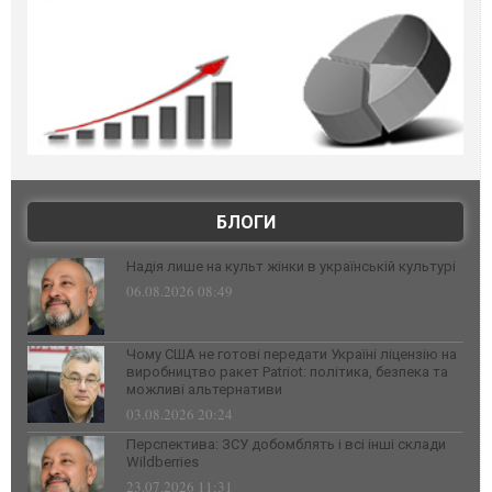
БЛОГИ
Надія лише на культ жінки в українській культурі
06.08.2026 08:49
Чому США не готові передати Україні ліцензію на
виробництво ракет Patriot: політика, безпека та
можливі альтернативи
03.08.2026 20:24
Перспектива: ЗСУ добомблять і всі інші склади
Wildberries
23.07.2026 11:31