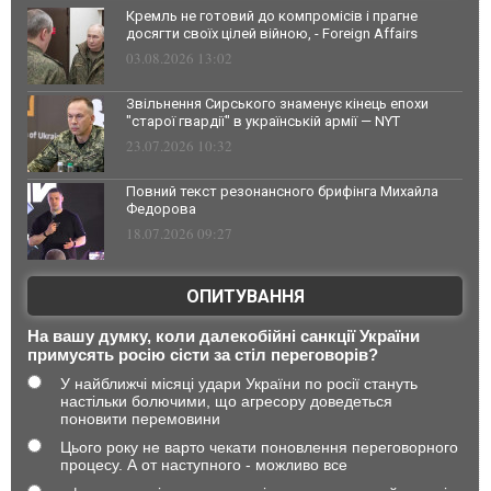
Кремль не готовий до компромісів і прагне
досягти своїх цілей війною, - Foreign Affairs
03.08.2026 13:02
Звільнення Сирського знаменує кінець епохи
"старої гвардії" в українській армії — NYT
23.07.2026 10:32
Повний текст резонансного брифінга Михайла
Федорова
18.07.2026 09:27
ОПИТУВАННЯ
На вашу думку, коли далекобійні санкції України
примусять росію сісти за стіл переговорів?
У найближчі місяці удари України по росії стануть
настільки болючими, що агресору доведеться
поновити перемовини
Цього року не варто чекати поновлення переговорного
процесу. А от наступного - можливо все