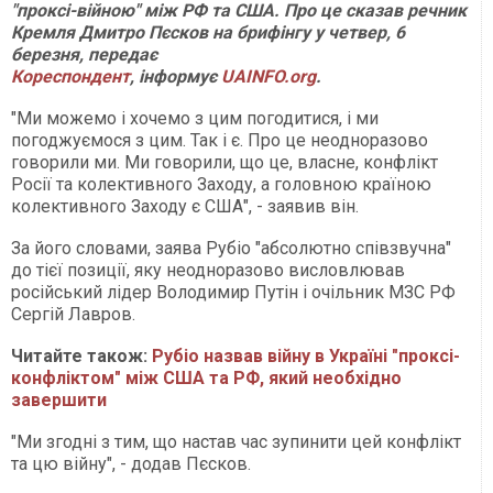
"проксі-війною" між РФ та США. Про це сказав речник
Кремля Дмитро Пєсков на брифінгу у четвер, 6
березня, передає
Кореспондент
, інформує
UAINFO.org
.
"Ми можемо і хочемо з цим погодитися, і ми
погоджуємося з цим. Так і є. Про це неодноразово
говорили ми. Ми говорили, що це, власне, конфлікт
Росії та колективного Заходу, а головною країною
колективного Заходу є США", - заявив він.
За його словами, заява Рубіо "абсолютно співзвучна"
до тієї позиції, яку неодноразово висловлював
російський лідер Володимир Путін і очільник МЗС РФ
Сергій Лавров.
Читайте також:
Рубіо назвав війну в Україні "проксі-
конфліктом" між США та РФ, який необхідно
завершити
"Ми згодні з тим, що настав час зупинити цей конфлікт
та цю війну", - додав Пєсков.