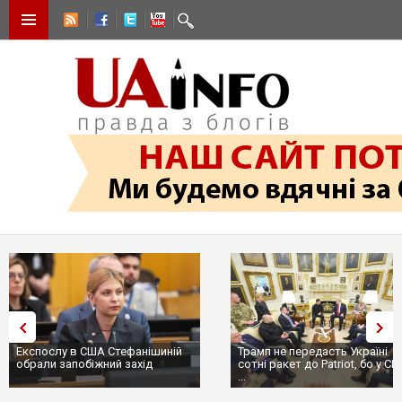
Експослу в США Стефанішиній
Трамп не передасть Україні
обрали запобіжний захід
сотні ракет до Patriot, бо у С
...