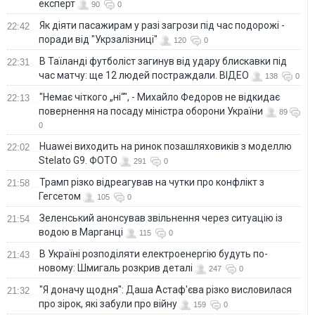
експерт
90
0
Як діяти пасажирам у разі загрози під час подорожі -
22:42
поради від "Укрзалізниці"
120
0
В Таїланді футболіст загинув від удару блискавки під
22:31
час матчу: ще 12 людей постраждали. ВІДЕО
138
0
"Немає чіткого „ні“", - Михайло Федоров не відкидає
22:13
повернення на посаду міністра оборони України
89
0
Huawei виходить на ринок позашляховиків з моделлю
22:02
Stelato G9. ФОТО
291
0
Трамп різко відреагував на чутки про конфлікт з
21:58
Гегсетом
105
0
Зеленський анонсував звільнення через ситуацію із
21:54
водою в Марганці
115
0
В Україні розподіляти електроенергію будуть по-
21:43
новому: Шмигаль розкрив деталі
247
0
"Я доначу щодня": Даша Астаф'єва різко висловилася
21:32
про зірок, які забули про війну
159
0