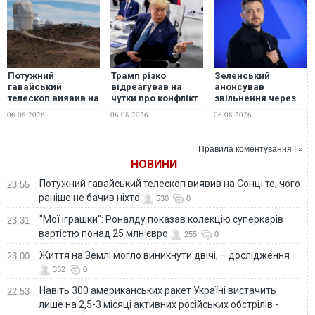
Потужний
Трамп різко
Зеленський
гавайський
відреагував на
анонсував
телескоп виявив на
чутки про конфлікт
звільнення через
Сонці те, чого
з Гегсетом
ситуацію із водою
06.08.2026
06.08.2026
06.08.2026
раніше не бачив
в Марганці
ніхто
Правила коментування ! »
НОВИНИ
Потужний гавайський телескоп виявив на Сонці те, чого
23:55
раніше не бачив ніхто
530
0
"Мої іграшки": Роналду показав колекцію суперкарів
23:31
вартістю понад 25 млн євро
255
0
Життя на Землі могло виникнути двічі, – дослідження
23:00
332
0
Навіть 300 американських ракет Україні вистачить
22:53
лише на 2,5-3 місяці активних російських обстрілів -