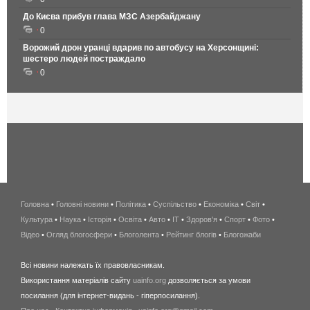
До Києва прибув глава МЗС Азербайджану
0
Ворожий дрон уранці вдарив по автобусу на Херсонщині:
шестеро людей постраждало
0
Головна
•
Головні новини
•
Політика
•
Суспільство
•
Економіка
беспроводной
•
Світ
•
Культура
•
Наука
•
Історія
•
Освіта
•
Авто
•
IT
•
Здоров'я
интернет
•
Спорт
•
Фото
•
Відео
•
Огляд блогосфери
•
Блоголента
•
Рейтинг блогів
киев
•
Блогожаби
и
Всі новини належать їх правовласникам.
область
Використання матеріалів сайту
uainfo.org
дозволяється за умови
wimax
посилання (для інтернет-видань - гіперпосилання).
интернет