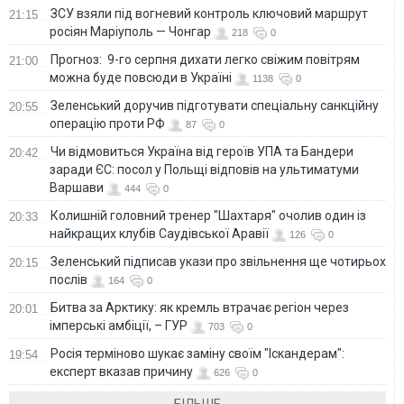
ЗСУ взяли під вогневий контроль ключовий маршрут
21:15
росіян Маріуполь — Чонгар
218
0
Прогноз: 9-го серпня дихати легко свіжим повітрям
21:00
можна буде повсюди в Україні
1138
0
Зеленський доручив підготувати спеціальну санкційну
20:55
операцію проти РФ
87
0
Чи відмовиться Україна від героїв УПА та Бандери
20:42
заради ЄС: посол у Польщі відповів на ультиматуми
Варшави
444
0
Колишній головний тренер "Шахтаря" очолив один із
20:33
найкращих клубів Саудівської Аравії
126
0
Зеленський підписав укази про звільнення ще чотирьох
20:15
послів
164
0
Битва за Арктику: як кремль втрачає регіон через
20:01
імперські амбіції, – ГУР
703
0
Росія терміново шукає заміну своїм "Іскандерам":
19:54
експерт вказав причину
626
0