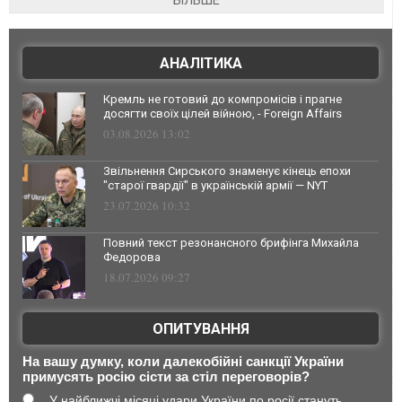
БІЛЬШЕ
АНАЛІТИКА
Кремль не готовий до компромісів і прагне
досягти своїх цілей війною, - Foreign Affairs
03.08.2026 13:02
Звільнення Сирського знаменує кінець епохи
"старої гвардії" в українській армії — NYT
23.07.2026 10:32
Повний текст резонансного брифінга Михайла
Федорова
18.07.2026 09:27
ОПИТУВАННЯ
На вашу думку, коли далекобійні санкції України
примусять росію сісти за стіл переговорів?
У найближчі місяці удари України по росії стануть