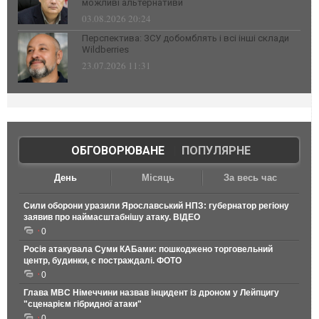
можливі альтернативи
03.08.2026 20:24
Перспектива: ЗСУ добомблять і всі інші склади
Wildberries
23.07.2026 11:31
ОБГОВОРЮВАНЕ
|
ПОПУЛЯРНЕ
День
Місяць
За весь час
Сили оборони уразили Ярославський НПЗ: губернатор регіону
заявив про наймасштабнішу атаку. ВІДЕО
0
Росія атакувала Суми КАБами: пошкоджено торговельний
центр, будинки, є постраждалі. ФОТО
0
Глава МВС Німеччини назвав інцидент із дроном у Лейпцигу
"сценарієм гібридної атаки"
0