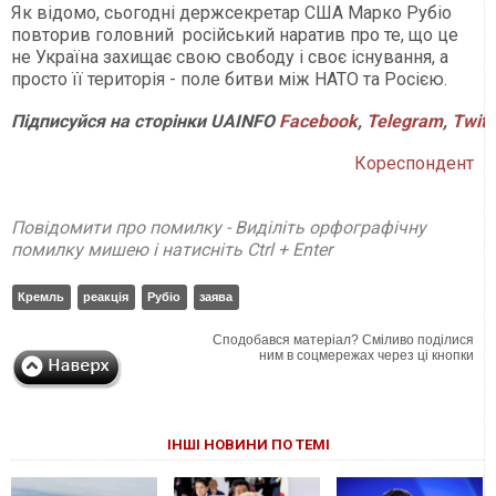
Як відомо, сьогодні держсекретар США Марко Рубіо
повторив головний російський наратив про те, що це
не Україна захищає свою свободу і своє існування, а
просто її територія - поле битви між НАТО та Росією.
Підписуйся на сторінки UAINFO
Facebook
,
Telegram
,
Twitt
Кореспондент
Повідомити про помилку - Виділіть орфографічну
помилку мишею і натисніть Ctrl + Enter
Кремль
реакція
Рубіо
заява
Сподобався матеріал? Сміливо поділися
ним в соцмережах через ці кнопки
ІНШІ НОВИНИ ПО ТЕМІ