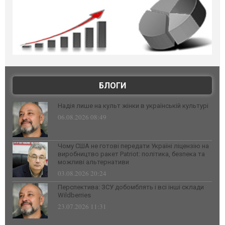
БЛОГИ
Надія лише на культ жінки в українській культурі
06.08.2026 08:49
Чому США не готові передати Україні ліцензію на
виробництво ракет Patriot: політика, безпека та
можливі альтернативи
03.08.2026 20:24
Перспектива: ЗСУ добомблять і всі інші склади
Wildberries
23.07.2026 11:31