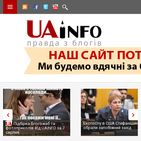
Експослу в США Стефанішині
Підбірка блогожаб та
обрали запобіжний захід
фотоприколів від UAINFO за 7
серпня