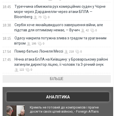
Туреччина обмежила рух комерційних суден у Чорне
18:45
море через Дарданелли через атаки БПЛА —
Bloomberg
73
0
Сербія хоче якнайшвидшого завершення війни, але
18:38
підстав для оптимізму немає, — Вучич
42
0
Одесу накрила потужна злива з градом та ураганним
18:15
вітром
186
0
Помер батько Ліонеля Мессі
17:54
218
0
Нічна атака БпЛА на Київщину: у Броварському районі
17:45
загинули директор ліцею, її чоловік та 3-річний онук
122
0
БІЛЬШЕ
АНАЛІТИКА
Кремль не готовий до компромісів і прагне
досягти своїх цілей війною, - Foreign Affairs