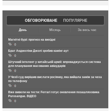
ОБГОВОРЮВАНЕ
|
ПОПУЛЯРНЕ
День
Місяць
За весь час
Магнітні бурі: прогноз на вихідні
0
Брат Анджеліни Джолі зробив камінг-аут
0
Штучний інтелект у китайській армії: впроваджується система
для планування масованих авіаударів
0
У Чехії суд вирішив вислати росіянку, яка вийшла заміж за чеха
по телефону
0
Вже вивели на тести: Ferrari готує оновлення позашляховика
Purosangue. ВІДЕО
0