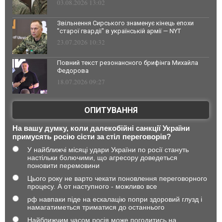
03.08.2026 13:02
Звільнення Сирського знаменує кінець епохи
"старої гвардії" в українській армії — NYT
23.07.2026 10:32
Повний текст резонансного брифінга Михайла
Федорова
18.07.2026 09:27
ОПИТУВАННЯ
На вашу думку, коли далекобійні санкції України
примусять росію сісти за стіл переговорів?
У найближчі місяці удари України по росії стануть
настільки болючими, що агресору доведеться
поновити перемовини
Цього року не варто чекати поновлення переговорного
процесу. А от наступного - можливо все
рф навпаки піде на ескалацію попри здоровий глузд і
намагатиметься триматися до останнього
Найближчим часом росія може погодитись на