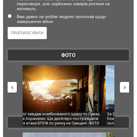
переговори, але серйозних намірів росіяни не
матимуть
Вже давно не роблю жодних прогнозів щодо
завершення війни
ФОТО
по Сумах,
За 2000 кілометрів від кордону з Україною: в
"Мої іграш
траждали
Єкатеринбурзі після атаки дронів загорівся
суперкарів
ВІДЕО
ині. ФОТО
склад Wildberries. ФОТО. ВІДЕО