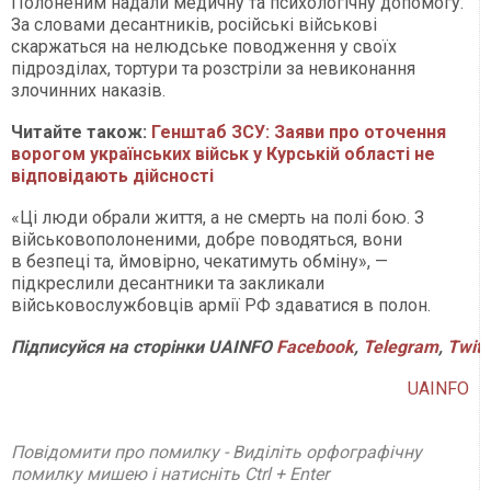
Полоненим надали медичну та психологічну допомогу.
За словами десантників, російські військові
скаржаться на нелюдське поводження у своїх
підрозділах, тортури та розстріли за невиконання
злочинних наказів.
Читайте також:
Генштаб ЗСУ: Заяви про оточення
ворогом українських військ у Курській області не
відповідають дійсності
«Ці люди обрали життя, а не смерть на полі бою. З
військовополоненими, добре поводяться, вони
в безпеці та, ймовірно, чекатимуть обміну», —
підкреслили десантники та закликали
військовослужбовців армії РФ здаватися в полон.
Підписуйся
на
сторінки
UAINFO
Facebook
,
Telegram
,
Twitt
UAINFO
Повідомити про помилку - Виділіть орфографічну
помилку мишею і натисніть Ctrl + Enter