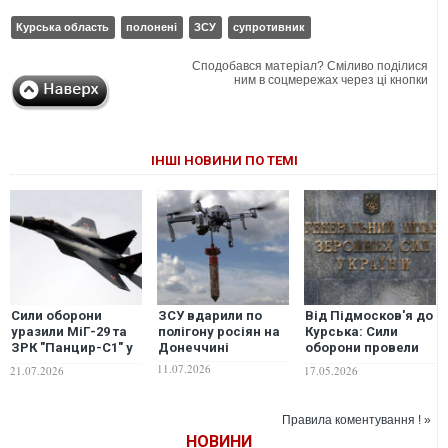
Курська область
полонені
ЗСУ
супротивник
Сподобався матеріал? Сміливо поділися
ним в соцмережах через ці кнопки
ІНШІ НОВИНИ ПО ТЕМІ
Сили оборони
ЗСУ вдарили по
Від Підмосков'я до
уразили МіГ-29 та
полігону росіян на
Курська: Сили
ЗРК "Панцир-С1" у
Донеччині
оборони провели
Курській області.
безпрецедентну за
11.07.2026
21.07.2026
17.05.2026
ВІДЕО
масштабом
операцію
Правила коментування ! »
НОВИНИ