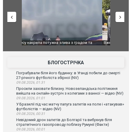
дом та
Вже вивели на тести: Ferrari готує оновлення
Вийшов тре
позашляховика Purosangue. ВІДЕО
фільму "Аф
БЛОГОСТРІЧКА
Пограбували біля його будинку: в Уганді побили до смерті
27-річного футболіста збірної (NV)
09.08.2026, 01:31
Просили заховати білизну. Новозеландська політикиня
вийшла на онлайн-зустріч з колегами з ванної — відео (NV)
09.08.2026, 01:01
У Бразилії під час матчу папуга залетів на поле і «атакував»
футболістів — відео (NV)
09.08.2026, 00:31
Невідомий дрон залетів до Болгарії та вибухнув біля
стратегічного газопроводу поблизу Румунії (Факти)
09.08.2026, 00:01