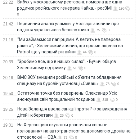
Вибух у московському ресторані: померла ще одна
22:22
родичка російського генерала Чайка, - росЗМІ
196
0
Первинний аналіз уламків: у Болгарії заявили про
21:42
падіння українського безпілотника
75
0
"Ми займаємося папірцями. А летить не паперова
21:18
ракета", - Зеленський заявив, що просив ліцензії на
Patriot ще у перший рік війни
44
0
"Зробимо все, що в наших силах", - Вучич обіцяв
20:39
Зеленському підтримку
51
0
ВМС ЗСУ знищили російські об'єкти та обладнання
20:16
спецназу на буровій установці «Сиваш»
73
0
Остаточна точка без повернень: Олександр Усік
19:50
анонсував свій прощальний поєдинок
318
0
Нова Зеландія ввела санкції проти РФ за викрадення
19:25
дітей і кібератаки
26
0
На Херсонщині окупанти розпочали «вільне
19:01
полювання» на автотранспорт за допомогою дронів на
оптоволокні — ОВА
73
0