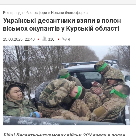
Вся правда з блогосфери
»
Новини блогосфери
»
Українські десантники взяли в полон
вісьмох окупантів у Курській області
•
•
15.03.2025, 22:48
336
0
Бійці Десантно-штурмових військ ЗСУ взяли в полон