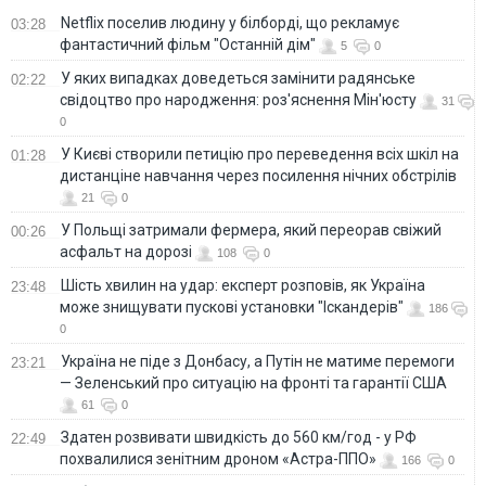
Netflix поселив людину у білборді, що рекламує
03:28
фантастичний фільм "Останній дім"
5
0
У яких випадках доведеться замінити радянське
02:22
свідоцтво про народження: роз'яснення Мін'юсту
31
0
У Києві створили петицію про переведення всіх шкіл на
01:28
дистанціне навчання через посилення нічних обстрілів
21
0
У Польщі затримали фермера, який переорав свіжий
00:26
асфальт на дорозі
108
0
Шість хвилин на удар: експерт розповів, як Україна
23:48
може знищувати пускові установки "Іскандерів"
186
0
Україна не піде з Донбасу, а Путін не матиме перемоги
23:21
— Зеленський про ситуацію на фронті та гарантії США
61
0
Здатен розвивати швидкість до 560 км/год - у РФ
22:49
похвалилися зенітним дроном «Астра-ППО»
166
0