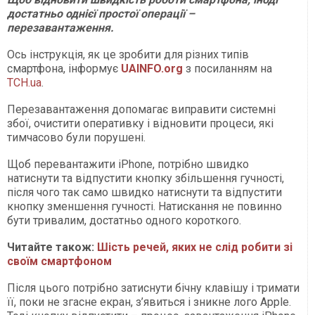
достатньо однієї простої операції –
перезавантаження.
Ось інструкція, як це зробити для різних типів
смартфона, інформує
UAINFO.org
з посиланням на
ТСН.ua
.
Перезавантаження допомагає виправити системні
збої, очистити оперативку і відновити процеси, які
тимчасово були порушені.
Щоб перевантажити iPhone, потрібно швидко
натиснути та відпустити кнопку збільшення гучності,
після чого так само швидко натиснути та відпустити
кнопку зменшення гучності. Натискання не повинно
бути тривалим, достатньо одного короткого.
Читайте також:
Шість речей, яких не слід робити зі
своїм смартфоном
Після цього потрібно затиснути бічну клавішу і тримати
її, поки не згасне екран, з’явиться і зникне лого Apple.