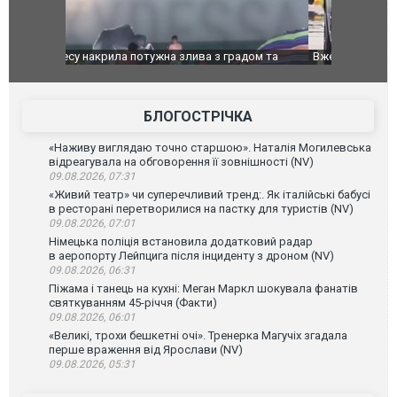
дом та
Вже вивели на тести: Ferrari готує оновлення
Вийшов тре
позашляховика Purosangue. ВІДЕО
фільму "Аф
БЛОГОСТРІЧКА
«Наживу виглядаю точно старшою». Наталія Могилевська
відреагувала на обговорення її зовнішності (NV)
09.08.2026, 07:31
«Живий театр» чи суперечливий тренд:. Як італійські бабусі
в ресторані перетворилися на пастку для туристів (NV)
09.08.2026, 07:01
Німецька поліція встановила додатковий радар
в аеропорту Лейпцига після інциденту з дроном (NV)
09.08.2026, 06:31
Піжама і танець на кухні: Меган Маркл шокувала фанатів
святкуванням 45-річчя (Факти)
09.08.2026, 06:01
«Великі, трохи бешкетні очі». Тренерка Магучіх згадала
перше враження від Ярослави (NV)
09.08.2026, 05:31