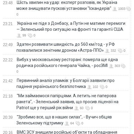
Шість хвилин на удар: експерт розповів, як Україна
23:48
може знищувати пускові установки "Іскандерів"
1003
0
Україна не піде з Донбасу, а Путін не матиме перемоги
23:21
— Зеленський про ситуацію на фронті та гарантії США
99
0
Здатен розвивати швидкість до 560 км/год - у РФ
22:49
похвалилися зенітним дроном «Астра-ППО»
332
0
Вибух у московському ресторані: померла ще одна
22:22
родичка російського генерала Чайка, - росЗМІ
303
0
Первинний аналіз уламків: у Болгарії заявили про
21:42
падіння українського безпілотника
102
0
"Ми займаємося папірцями. А летить не паперова
21:18
ракета", - Зеленський заявив, що просив ліцензії на
Patriot ще у перший рік війни
60
0
"Зробимо все, що в наших силах", - Вучич обіцяв
20:39
Зеленському підтримку
64
0
ВМС ЗСУ знищили російські об'єкти та обладнання
20:16