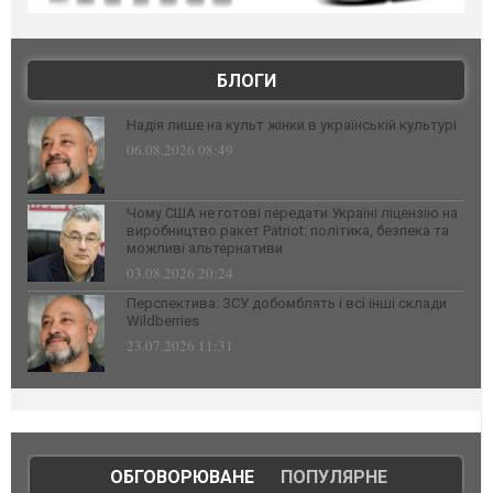
БЛОГИ
Надія лише на культ жінки в українській культурі
06.08.2026 08:49
Чому США не готові передати Україні ліцензію на
виробництво ракет Patriot: політика, безпека та
можливі альтернативи
03.08.2026 20:24
Перспектива: ЗСУ добомблять і всі інші склади
Wildberries
23.07.2026 11:31
ОБГОВОРЮВАНЕ
|
ПОПУЛЯРНЕ