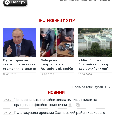
ІНШІ НОВИНИ ПО ТЕМІ
Путін підписав
Заборона
У Міноборони
закон про тотальне
смартфонів в
Британії за понад
стеження: візьмуть
Афганістані: таліби
два роки "зникли"
на облік усі
почали показово
понад тисяча
28.06.2026
18.06.2026
10.06.2026
мобільні телефони
нищити гаджети
ноутбуків,
та планшети росіян
держслужбовців.
планшетів і
ВІДЕО
смартфонів
Правила коментування ! »
НОВИНИ
Чи призначать пенсійни виплати, якщо ніколи не
08:36
працював офіційно: пояснення
3
0
РФ атакувала дронами Салтівський район Харкова: є
08:12