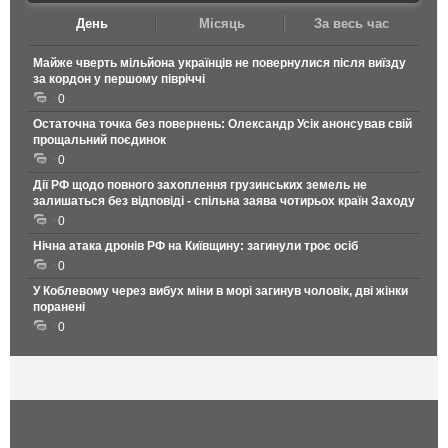
День
Місяць
За весь час
Майже чверть мільйона українців не повернулися після виїзду
за кордон у першому півріччі
0
Остаточна точка без повернень: Олександр Усік анонсував свій
прощальний поєдинок
0
Дії РФ щодо повного захоплення грузинських земель не
залишаться без відповіді - спільна заява чотирьох країн Заходу
0
Нічна атака дронів РФ на Київщину: загинули троє осіб
0
У Коблевому через вибух міни в морі загинув чоловік, дві жінки
поранені
0