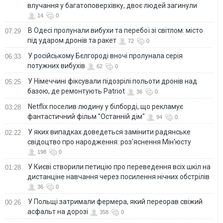
влучання у багатоповерхівку, двоє людей загинули
14
0
В Одесі пролунали вибухи та перебої зі світлом: місто
07:29
під ударом дронів та ракет
72
0
У російському Бєлгороді вночі пролунала серія
06:33
потужних вибухів
62
0
У Німеччині фіксували підозрілі польоти дронів над
05:25
базою, де ремонтують Patriot
36
0
Netflix поселив людину у білборді, що рекламує
03:28
фантастичний фільм "Останній дім"
94
0
У яких випадках доведеться замінити радянське
02:22
свідоцтво про народження: роз'яснення Мін'юсту
198
0
У Києві створили петицію про переведення всіх шкіл на
01:28
дистанціне навчання через посилення нічних обстрілів
36
0
У Польщі затримали фермера, який переорав свіжий
00:26
асфальт на дорозі
358
0