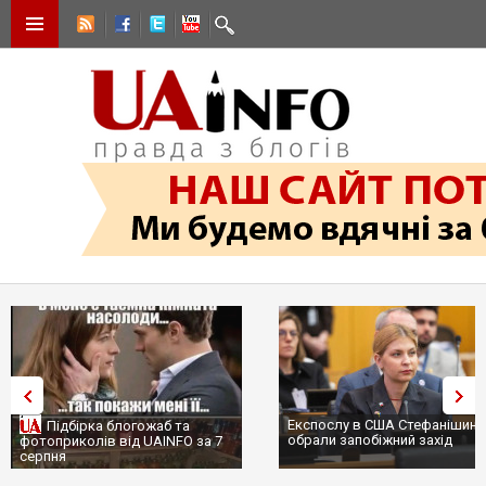
Експослу в США Стефанішині
Підбірка блогожаб та
обрали запобіжний захід
фотоприколів від UAINFO за 7
серпня