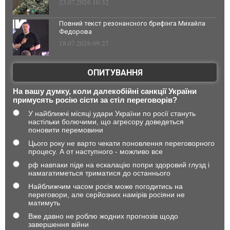
23.07.2026 10:32
Повний текст резонансного брифінга Михайла
Федорова
18.07.2026 09:27
ОПИТУВАННЯ
На вашу думку, коли далекобійні санкції України
примусять росію сісти за стіл переговорів?
У найближчі місяці удари України по росії стануть
настільки болючими, що агресору доведеться
поновити перемовини
Цього року не варто чекати поновлення переговорного
процесу. А от наступного - можливо все
рф навпаки піде на ескалацію попри здоровий глузд і
намагатиметься триматися до останнього
Найближчим часом росія може погодитись на
переговори, але серйозних намірів росіяни не
матимуть
Вже давно не роблю жодних прогнозів щодо
завершення війни