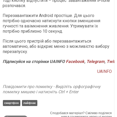
Тоді кнопку відпустити – процес завантаження iPhone
розпочався.
Перезавантажити Android простіше. Для цього
потрібно одночасно натиснути кнопки зменшення
гучності та ввімкнення живлення. Утримувати їх
потрібно приблизно 10 секунд.
Після цього пристрій або перезавантажиться
автоматично, або відкриє меню з можливістю вибору
перезапуску.
Підписуйся
на
сторінки
UAINFO
Facebook
,
Telegram
,
Twitt
UAINFO
Повідомити про помилку - Виділіть орфографічну
помилку мишею і натисніть Ctrl + Enter
смартфон
лайфхак
Сподобався матеріал? Сміливо поділися
ним в соцмережах через ці кнопки