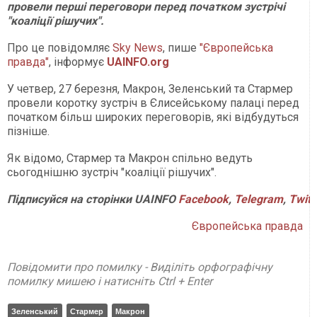
провели перші переговори перед початком зустрічі
"коаліції рішучих".
Про це повідомляє
Sky News
, пише
"Європейська
правда"
, інформує
UAINFO
.org
У четвер, 27 березня, Макрон, Зеленський та Стармер
провели коротку зустріч в Єлисейському палаці перед
початком більш широких переговорів, які відбудуться
пізніше.
Як відомо, Стармер та Макрон спільно ведуть
сьогоднішню зустріч "коаліції рішучих".
Підписуйся
на
сторінки
UAINFO
Facebook
,
Telegram
,
Twitt
Європейська правда
Повідомити про помилку - Виділіть орфографічну
помилку мишею і натисніть Ctrl + Enter
Зеленський
Стармер
Макрон