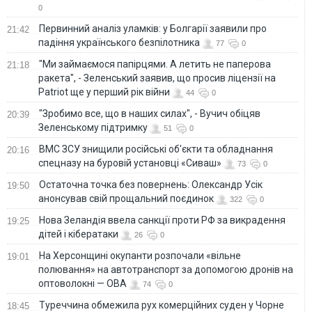
0
Первинний аналіз уламків: у Болгарії заявили про
21:42
падіння українського безпілотника
77
0
"Ми займаємося папірцями. А летить не паперова
21:18
ракета", - Зеленський заявив, що просив ліцензії на
Patriot ще у перший рік війни
44
0
"Зробимо все, що в наших силах", - Вучич обіцяв
20:39
Зеленському підтримку
51
0
ВМС ЗСУ знищили російські об'єкти та обладнання
20:16
спецназу на буровій установці «Сиваш»
73
0
Остаточна точка без повернень: Олександр Усік
19:50
анонсував свій прощальний поєдинок
322
0
Нова Зеландія ввела санкції проти РФ за викрадення
19:25
дітей і кібератаки
26
0
На Херсонщині окупанти розпочали «вільне
19:01
полювання» на автотранспорт за допомогою дронів на
оптоволокні — ОВА
74
0
Туреччина обмежила рух комерційних суден у Чорне
18:45