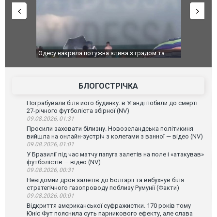
дом та
Вже вивели на тести: Ferrari готує оновлення
Вийшов тре
позашляховика Purosangue. ВІДЕО
фільму "Аф
БЛОГОСТРІЧКА
Пограбували біля його будинку: в Уганді побили до смерті
27-річного футболіста збірної (NV)
09.08.2026, 01:31
Просили заховати білизну. Новозеландська політикиня
вийшла на онлайн-зустріч з колегами з ванної — відео (NV)
09.08.2026, 01:01
У Бразилії під час матчу папуга залетів на поле і «атакував»
футболістів — відео (NV)
09.08.2026, 00:31
Невідомий дрон залетів до Болгарії та вибухнув біля
стратегічного газопроводу поблизу Румунії (Факти)
09.08.2026, 00:01
Відкриття американської суфражистки. 170 років тому
Юніс Фут пояснила суть парникового ефекту, але слава