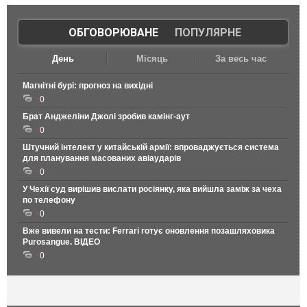
ОБГОВОРЮВАНЕ
|
ПОПУЛЯРНЕ
День
Місяць
За весь час
Магнітні бурі: прогноз на вихідні
0
Брат Анджеліни Джолі зробив камінг-аут
0
Штучний інтелект у китайській армії: впроваджується система
для планування масованих авіаударів
0
У Чехії суд вирішив вислати росіянку, яка вийшла заміж за чеха
по телефону
0
Вже вивели на тести: Ferrari готує оновлення позашляховика
Purosangue. ВІДЕО
0