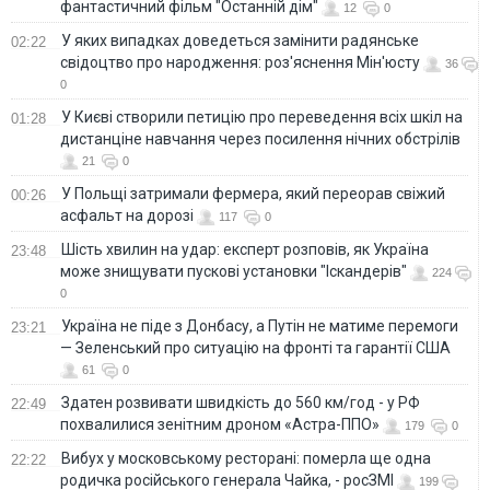
фантастичний фільм "Останній дім"
12
0
У яких випадках доведеться замінити радянське
02:22
свідоцтво про народження: роз'яснення Мін'юсту
36
0
У Києві створили петицію про переведення всіх шкіл на
01:28
дистанціне навчання через посилення нічних обстрілів
21
0
У Польщі затримали фермера, який переорав свіжий
00:26
асфальт на дорозі
117
0
Шість хвилин на удар: експерт розповів, як Україна
23:48
може знищувати пускові установки "Іскандерів"
224
0
Україна не піде з Донбасу, а Путін не матиме перемоги
23:21
— Зеленський про ситуацію на фронті та гарантії США
61
0
Здатен розвивати швидкість до 560 км/год - у РФ
22:49
похвалилися зенітним дроном «Астра-ППО»
179
0
Вибух у московському ресторані: померла ще одна
22:22
родичка російського генерала Чайка, - росЗМІ
199