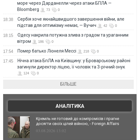
море через Дарданелли через атаки БПЛА —
Bloomberg
73
0
Сербія хоче якнайшвидшого завершення війни, але
18:38
підстав для оптимізму немає, — Вучич
42
0
Одесу накрила потужна злива з градом та ураганним
18:15
вітром
186
0
Помер батько Ліонеля Мессі
17:54
218
0
Нічна атака БпЛА на Київщину: у Броварському районі
17:45
загинули директор ліцею, її чоловік та 3-річний онук
124
0
БІЛЬШЕ
АНАЛІТИКА
Кремль не готовий до компромісів і прагне
досягти своїх цілей війною, - Foreign Affairs
03.08.2026 13:02