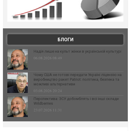
БЛОГИ
Надія лише на культ жінки в українській культурі
06.08.2026 08:49
Чому США не готові передати Україні ліцензію на
виробництво ракет Patriot: політика, безпека та
можливі альтернативи
03.08.2026 20:24
Перспектива: ЗСУ добомблять і всі інші склади
Wildberries
23.07.2026 11:31