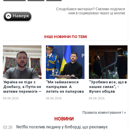
Сподобався матеріал? Сміливо поділися
ним в соцмережах через ці кнопки
ІНШІ НОВИНИ ПО ТЕМІ
Україна не піде з
"Ми займаємося
"Зробимо все, що в
Донбасу, а Путін не
папірцями. А
наших силах", -
матиме перемоги —
летить не паперова
Вучич обіцяв
Зеленський про
ракета", -
Зеленському
08.08.2026
08.08.2026
08.08.2026
ситуацію на фронті
Зеленський
підтримку
та гарантії США
заявив, що просив
ліцензії на Patriot
Правила коментування ! »
ще у перший рік
НОВИНИ
війни
Netflix поселив людину у білборді, що рекламує
03:28