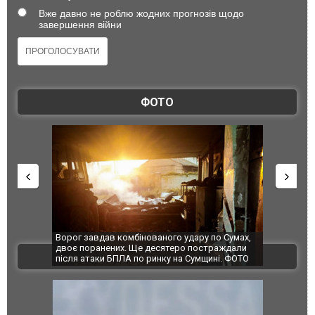
Вже давно не роблю жодних прогнозів щодо
завершення війни
ФОТО
по Сумах,
За 2000 кілометрів від кордону з Україною: в
"Мої іграш
траждали
Єкатеринбурзі після атаки дронів загорівся
суперкарів
ВІДЕО
ині. ФОТО
склад Wildberries. ФОТО. ВІДЕО