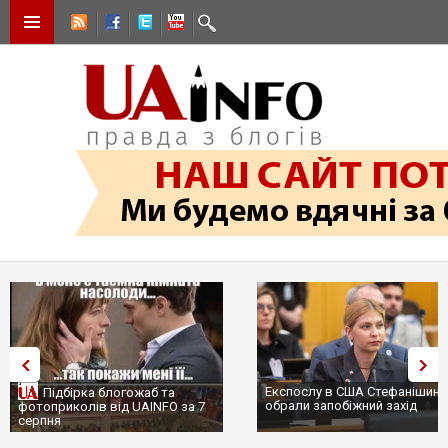
Експослу в США Стефанішині
Підбірка блогожаб та
обрали запобіжний захід
фотоприколів від UAINFO за 7
серпня