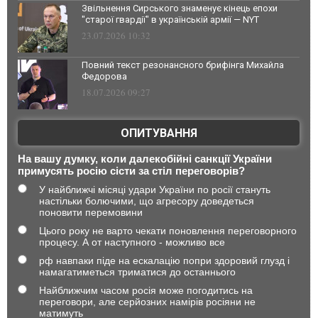
Звільнення Сирського знаменує кінець епохи
"старої гвардії" в українській армії — NYT
23.07.2026 10:32
Повний текст резонансного брифінга Михайла
Федорова
18.07.2026 09:27
ОПИТУВАННЯ
На вашу думку, коли далекобійні санкції України
примусять росію сісти за стіл переговорів?
У найближчі місяці удари України по росії стануть
настільки болючими, що агресору доведеться
поновити перемовини
Цього року не варто чекати поновлення переговорного
процесу. А от наступного - можливо все
рф навпаки піде на ескалацію попри здоровий глузд і
намагатиметься триматися до останнього
Найближчим часом росія може погодитись на
переговори, але серйозних намірів росіяни не
матимуть