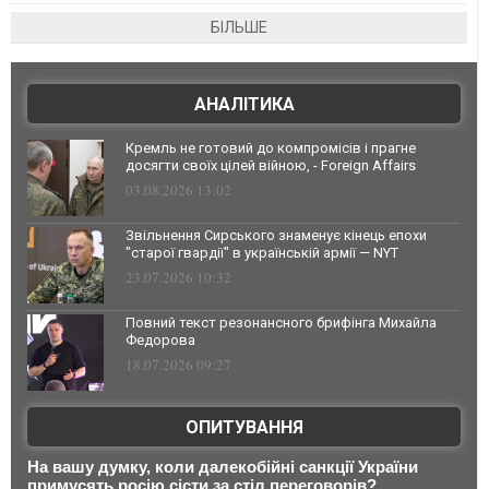
БІЛЬШЕ
АНАЛІТИКА
Кремль не готовий до компромісів і прагне
досягти своїх цілей війною, - Foreign Affairs
03.08.2026 13:02
Звільнення Сирського знаменує кінець епохи
"старої гвардії" в українській армії — NYT
23.07.2026 10:32
Повний текст резонансного брифінга Михайла
Федорова
18.07.2026 09:27
ОПИТУВАННЯ
На вашу думку, коли далекобійні санкції України
примусять росію сісти за стіл переговорів?