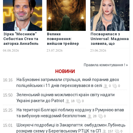
Зірка "Месників"
Велике
Посварилася з
Себастіан Стен та
повернення:
Universal: Мадонна
акторка Аннабель
вийшов трейлер
заявила, що
Волліс вперше
стрічки "Месники:
зйомки фільму про
04.08.2026
23.07.2026
23.06.2026
стали батьками
Сходження
неї скасували
Доктора Дума"
через великий
бюджет
Правила коментування ! »
НОВИНИ
На Буковині затримали стрільця, який поранив двох
16:16
поліцейських і 11 днів переховувався в селі
0
0
Зеленський оцінив можливості країн світу надати
15:50
Україні ракети до Patriot
18
0
На території Болгарії поблизу кордону з Румунією впав
15:25
та вибухнув невідомий безпілотник
28
0
Шокуючі подробиці із Закарпаття: омбудсмен Лубінець
15:01
розкрив схему у Берегівському РТЦК та СП
157
0