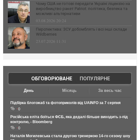
Чому США не готові передати Україні ліцензію на
виробництво ракет Patriot: політика, безпека та
можливі альтернативи
03.08.2026 20:24
Перспектива: ЗСУ добомблять і всі інші склади
Wildberries
23.07.2026 11:31
ОБГОВОРЮВАНЕ
|
ПОПУЛЯРНЕ
День
Місяць
За весь час
Підбірка блогожаб та фотоприколів від UAINFO за 7 серпня
0
Російська еліта боїться ФСБ, яка дедалі більше виходить з-під
контролю, - Bloomberg
0
Наталія Могилевська стала другою тренеркою 14-го сезону шоу