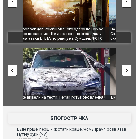
по Сумах,
За 2000 кілометрів від кордону з Україною: в
"Мої іграш
траждали
Єкатеринбурзі після атаки дронів загорівся
суперкарів
ВІДЕО
ині. ФОТО
склад Wildberries. ФОТО. ВІДЕО
оновлення
Вийшов трейлер нової екранізації легендарного
Зеленський
фільму "Афера Томаса Крауна"
перемовин
БЛОГОСТРІЧКА
Буде гірше, перш ніж стати краще. Чому Трамп розв’язав
Путіну руки (NV)