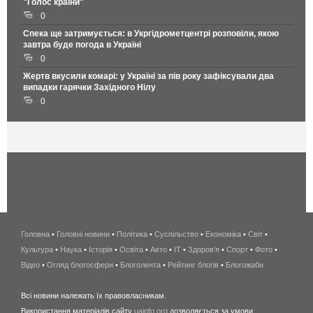
"Голос країни"
0
Спека ще затримується: в Укргідрометцентрі розповіли, якою
завтра буде погода в Україні
0
Жертв вкусили комарі: у Україні за пів року зафіксували два
випадки гарячки Західного Нілу
0
Головна
•
Головні новини
•
Політика
•
Суспільство
•
Економіка
беспроводной
•
Світ
•
Культура
•
Наука
•
Історія
•
Освіта
•
Авто
•
IT
•
Здоров'я
интернет
•
Спорт
•
Фото
•
Відео
•
Огляд блогосфери
•
Блоголента
•
Рейтинг блогів
киев
•
Блогожаби
и
Всі новини належать їх правовласникам.
область
Використання матеріалів сайту
uainfo.org
дозволяється за умови
wimax