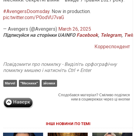
#AvengersDoomsday
. Now in production.
pic.twitter.com/P0odVU7vaG
— Avengers (@Avengers)
March 26, 2025
Підписуйся
на
сторінки
UAINFO
Facebook
,
Telegram
,
Twitt
Корреспондент
Повідомити про помилку - Виділіть орфографічну
помилку мишею і натисніть Ctrl + Enter
Marvel
"Месники"
зйомки
Сподобався матеріал? Сміливо поділися
ним в соцмережах через ці кнопки
ІНШІ НОВИНИ ПО ТЕМІ