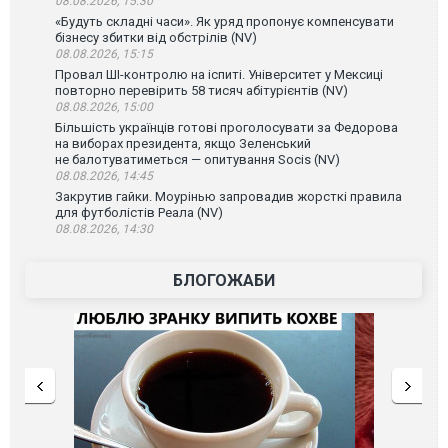
08.08.2026, 15:30
«Будуть складні часи». Як уряд пропонує компенсувати
бізнесу збитки від обстрілів (NV)
08.08.2026, 15:15
Провал ШІ-контролю на іспиті. Університет у Мексиці
повторно перевірить 58 тисяч абітурієнтів (NV)
08.08.2026, 15:00
Більшість українців готові проголосувати за Федорова
на виборах президента, якщо Зеленський
не балотуватиметься — опитування Socis (NV)
08.08.2026, 14:45
Закрутив гайки. Моурінью запровадив жорсткі правила
для футболістів Реала (NV)
08.08.2026, 14:30
БЛОГОЖАБИ