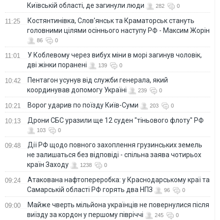
Київській області, де загинули люди
282
0
Костянтинівка, Слов'янськ та Краматорськ стануть
11:25
головними цілями осіннього наступу РФ - Максим Жорін
86
0
У Коблевому через вибух міни в морі загинув чоловік,
11:01
дві жінки поранені
139
0
Пентагон усунув від служби генерала, який
10:42
координував допомогу Україні
239
0
Ворог ударив по поїзду Київ-Суми
10:21
203
0
Дрони СБС уразили ще 12 суден "тіньового флоту" РФ
10:13
103
0
Дії РФ щодо повного захоплення грузинських земель
09:48
не залишаться без відповіді - спільна заява чотирьох
країн Заходу
1238
0
Атакована нафтопереробка: у Краснодарському краї та
09:24
Самарській області РФ горять два НПЗ
96
0
Майже чверть мільйона українців не повернулися після
09:00
виїзду за кордон у першому півріччі
245
0