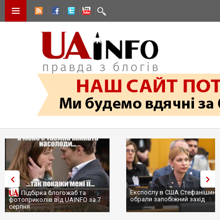
Експослу в США Стефанішині
Підбірка блогожаб та
обрали запобіжний захід
фотоприколів від UAINFO за 7
серпня