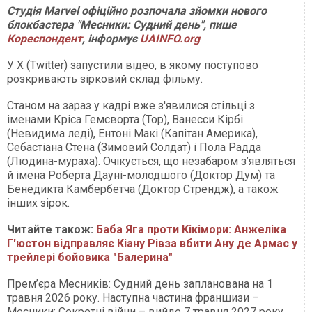
Студія Marvel офіційно розпочала зйомки нового
блокбастера "Месники: Судний день", пише
Кореспондент
, інформує
UAINFO.org
У X (Twitter) запустили відео, в якому поступово
розкривають зірковий склад фільму.
Станом на зараз у кадрі вже з'явилися стільці з
іменами Кріса Гемсворта (Тор), Ванесси Кірбі
(Невидима леді), Ентоні Макі (Капітан Америка),
Себастіана Стена (Зимовий Солдат) і Пола Радда
(Людина-мураха). Очікується, що незабаром з’являться
й імена Роберта Дауні-молодшого (Доктор Дум) та
Бенедикта Камбербетча (Доктор Стрендж), а також
інших зірок.
Читайте також:
Баба Яга проти Кікімори: Анжеліка
Г'юстон відправляє Кіану Рівза вбити Ану де Армас у
трейлері бойовика "Балерина"
Прем’єра Месників: Судний день запланована на 1
травня 2026 року. Наступна частина франшизи –
Месники: Секретні війни – вийде 7 травня 2027 року.