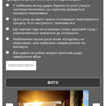
У найближчі місяці удари України по росії стануть
настільки болючими, що агресору доведеться
поновити перемовини
Цього року не варто чекати поновлення переговорного
процесу. А от наступного - можливо все
рф навпаки піде на ескалацію попри здоровий глузд і
намагатиметься триматися до останнього
Найближчим часом росія може погодитись на
переговори, але серйозних намірів росіяни не
матимуть
Вже давно не роблю жодних прогнозів щодо
завершення війни
ФОТО