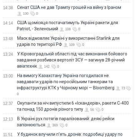
Сенат США не дав Трампу грошей на війну з Іраном
14:38
130
0
США щомісяця постачатимуть Україні ракети для
14:14
Patriot, - Зеленський
108
0
Маск відмовляє Україні у використанні Starlink для
13:48
ударів по території РФ
109
0
У Кіровоградській області під час виконання бойового
13:24
завдання розбився вертоліт ЗСУ — загинув 28-річний
авіатехнік
142
0
На вимогу Казахстану Україна погодилася не
13:00
завдавати ударів по неросійським танкерам та
інфраструктурі КТК у Чорному морі — Bloomberg
73
0
Окупанти за ніч випустили 6 «Іскандерів», ракети С-400
12:37
та понад 150 дронів різного типу
56
0
В Україні рух потягів паралізований: деякі рейси
12:13
запізнюються
369
0
У будинок влучили п'ять дронів: подробиці удару по
11:51