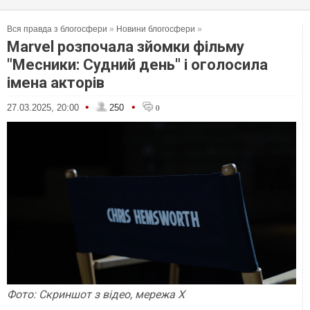
Вся правда з блогосфери
»
Новини блогосфери
»
Marvel розпочала зйомки фільму
"Месники: Судний день" і оголосила
імена акторів
•
•
27.03.2025, 20:00
250
0
Фото: Скриншот з відео, мережа Х