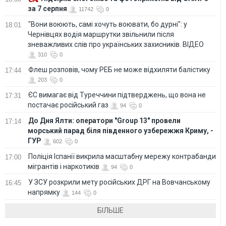
за 7 серпня
11742
0
"Вони воюють, самі хочуть воювати, бо дурні": у
18:01
Чернівцях водія маршрутки звільнили після
зневажливих слів про українських захисників. ВІДЕО
310
0
Флеш розповів, чому РЕБ не може відхиляти балістику
17:44
203
0
ЄС вимагає від Туреччини підтверджень, що вона не
17:31
постачає російський газ
94
0
До Дня Ялти: оператори "Group 13" провели
17:14
морський парад біля південного узбережжя Криму, -
ГУР
602
0
Поліція Іспанії викрила масштабну мережу контрабанди
17:00
мігрантів і наркотиків
94
0
У ЗСУ розкрили мету російських ДРГ на Вовчанському
16:45
напрямку
144
0
БІЛЬШЕ