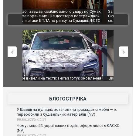
по Сумах,
За 2000 кілометрів від кордону з Україною: в
"Мої іграш
траждали
Єкатеринбурзі після атаки дронів загорівся
суперкарів
ВІДЕО
ині. ФОТО
склад Wildberries. ФОТО. ВІДЕО
оновлення
Вийшов трейлер нової екранізації легендарного
Зеленський
фільму "Афера Томаса Крауна"
перемовин
БЛОГОСТРІЧКА
У Швеції на вулицях встановини громадські меблі — їх
переробили з будівельних матеріалів (NV)
08.08.2026, 05:31
Чому лише 5% українських водіїв оформлюють КАСКО
(NV)
08.08.2026, 05:01