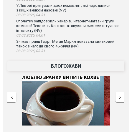
У Львові врятували двох немовлят, які народилися
з кишківником назовні (NV)
08.08.2026, 04:31
Спочатку запідозрили хакерів. Інтернет-магазин групи
компаній Текстиль-Контакт атакували системи штучного
інтелекту (NV)
08.08.2026, 04:01
Знімав принц Гаррі. Меган Маркл показала святковий
танок з нагоди свого 45-річчя (NV)
08.08.2026, 03:31
БЛОГОЖАБИ