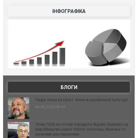
ІНФОГРАФІКА
БЛОГИ
Надія лише на культ жінки в українській культурі
06.08.2026 08:49
Чому США не готові передати Україні ліцензію на
виробництво ракет Patriot: політика, безпека та
можливі альтернативи