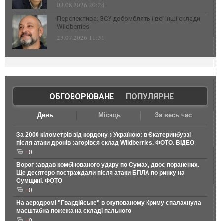
03.08.2026 20:24
Перспектива: ЗСУ добомблять і всі інші склади
Wildberries
23.07.2026 11:31
ОБГОВОРЮВАНЕ
|
ПОПУЛЯРНЕ
День
Місяць
За весь час
За 2000 кілометрів від кордону з Україною: в Єкатеринбурзі
після атаки дронів загорівся склад Wildberries. ФОТО. ВІДЕО
0
Ворог завдав комбінованого удару по Сумах, двоє поранених.
Ще десятеро постраждали після атаки БПЛА по ринку на
Сумщині. ФОТО
0
На аеродромі "Гвардійське" в окупованому Криму спалахнула
масштабна пожежа на складі пального
0