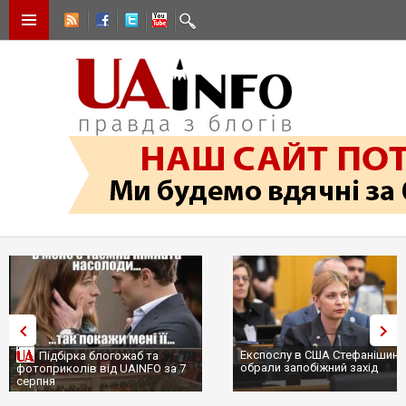
Експослу в США Стефанішині
Підбірка блогожаб та
обрали запобіжний захід
фотоприколів від UAINFO за 7
серпня