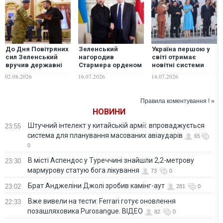
До Дня Повітряних
Зеленський
Україна першою у
сил Зеленський
нагородив
світі отримає
вручив державні
Стармера орденом
новітні системи
нагороди
Свободи
ППО SAMP/T NG -
02.08.2026
16.07.2026
14.07.2026
військовослужбовцям
заява Зеленського
Правила коментування ! »
НОВИНИ
Штучний інтелект у китайській армії: впроваджується
23:55
система для планування масованих авіаударів
65
0
В місті Аспендос у Туреччині знайшли 2,2-метрову
23:30
мармурову статую бога лікування
73
0
Брат Анджеліни Джолі зробив камінг-аут
23:02
281
0
Вже вивели на тести: Ferrari готує оновлення
22:33
позашляховика Purosangue. ВІДЕО
82
0