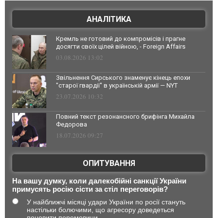
АНАЛІТИКА
Кремль не готовий до компромісів і прагне
досягти своїх цілей війною, - Foreign Affairs
03.08.2026 13:02
Звільнення Сирського знаменує кінець епохи
"старої гвардії" в українській армії — NYT
23.07.2026 10:32
Повний текст резонансного брифінга Михайла
Федорова
18.07.2026 09:27
ОПИТУВАННЯ
На вашу думку, коли далекобійні санкції України
примусять росію сісти за стіл переговорів?
У найближчі місяці удари України по росії стануть
настільки болючими, що агресору доведеться
поновити перемовини