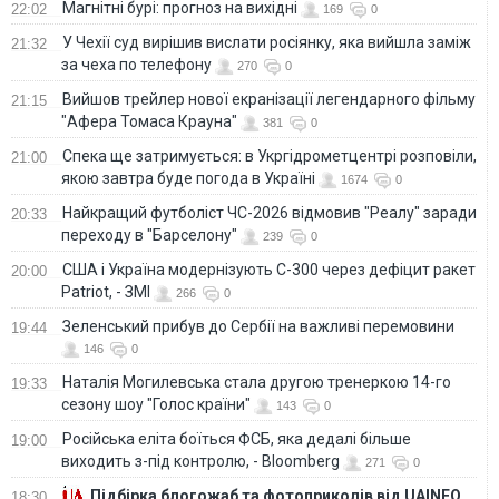
Магнітні бурі: прогноз на вихідні
22:02
169
0
У Чехії суд вирішив вислати росіянку, яка вийшла заміж
21:32
за чеха по телефону
270
0
Вийшов трейлер нової екранізації легендарного фільму
21:15
"Афера Томаса Крауна"
381
0
Спека ще затримується: в Укргідрометцентрі розповіли,
21:00
якою завтра буде погода в Україні
1674
0
Найкращий футболіст ЧС-2026 відмовив "Реалу" заради
20:33
переходу в "Барселону"
239
0
США і Україна модернізують С-300 через дефіцит ракет
20:00
Patriot, - ЗМІ
266
0
Зеленський прибув до Сербії на важливі перемовини
19:44
146
0
Наталія Могилевська стала другою тренеркою 14-го
19:33
сезону шоу "Голос країни"
143
0
Російська еліта боїться ФСБ, яка дедалі більше
19:00
виходить з-під контролю, - Bloomberg
271
0
Підбірка блогожаб та фотоприколів від UAINFO
18:30