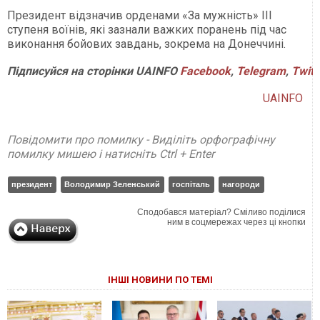
Президент відзначив орденами «За мужність» ІІІ
ступеня воїнів, які зазнали важких поранень під час
виконання бойових завдань, зокрема на Донеччині.
Підписуйся
на
сторінки
UAINFO
Facebook
,
Telegram
,
Twitt
UAINFO
Повідомити про помилку - Виділіть орфографічну
помилку мишею і натисніть Ctrl + Enter
президент
Володимир Зеленський
госпіталь
нагороди
Сподобався матеріал? Сміливо поділися
ним в соцмережах через ці кнопки
ІНШІ НОВИНИ ПО ТЕМІ