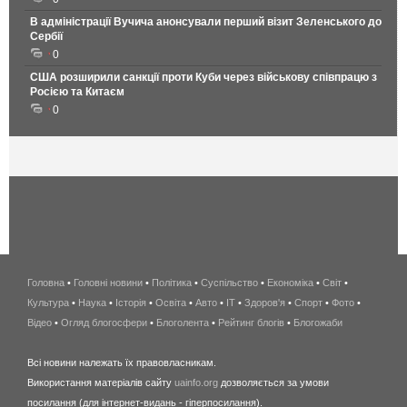
В адміністрації Вучича анонсували перший візит Зеленського до
Сербії
0
США розширили санкції проти Куби через військову співпрацю з
Росією та Китаєм
0
Головна
•
Головні новини
•
Політика
•
Суспільство
•
Економіка
беспроводной
•
Світ
•
Культура
•
Наука
•
Історія
•
Освіта
•
Авто
•
IT
•
Здоров'я
интернет
•
Спорт
•
Фото
•
Відео
•
Огляд блогосфери
•
Блоголента
•
Рейтинг блогів
киев
•
Блогожаби
и
Всі новини належать їх правовласникам.
область
Використання матеріалів сайту
uainfo.org
дозволяється за умови
wimax
посилання (для інтернет-видань - гіперпосилання).
интернет