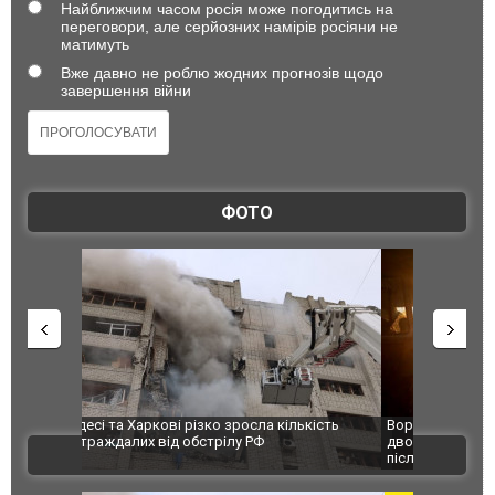
Найближчим часом росія може погодитись на
переговори, але серйозних намірів росіяни не
матимуть
Вже давно не роблю жодних прогнозів щодо
завершення війни
ФОТО
ькість
Ворог завдав комбінованого удару по Сумах,
За 2000 кі
двоє поранених. Ще десятеро постраждали
Єкатеринбу
ВІДЕО
після атаки БПЛА по ринку на Сумщині. ФОТО
склад Wild