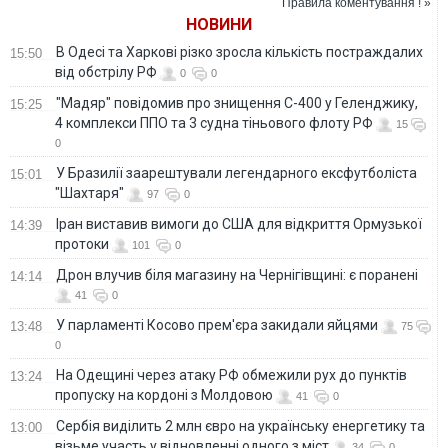
Правила коментування ! »
ще у перший рік
НОВИНИ
війни
В Одесі та Харкові різко зросла кількість постраждалих
15:50
від обстрілу РФ
0
0
"Мадяр" повідомив про знищення С-400 у Геленджику,
15:25
4 комплекси ППО та 3 судна тіньового флоту РФ
15
0
У Бразилії заарештували легендарного ексфутболіста
15:01
"Шахтаря"
97
0
Іран виставив вимоги до США для відкриття Ормузької
14:39
протоки
101
0
Дрон влучив біля магазину на Чернігівщині: є поранені
14:14
41
0
У парламенті Косово прем'єра закидали яйцями
13:48
75
0
На Одещині через атаку РФ обмежили рух до пунктів
13:24
пропуску на кордоні з Молдовою
41
0
Сербія виділить 2 млн євро на українську енергетику та
13:00
візьме участь у відновленні одного з міст
34
0