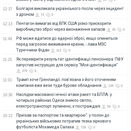
Болгарія викликала українського посла через інцидент
12:37
з дроном
72
0
Пентагон вимагає від ВПК США різко прискорити
12:13
виробництво зброї через виснаження запасів
35
0
РФ може вдатися до ядерної зброї, якщо опиниться
11:49
перед загрозою виживання країни, - лава МЗС
Туреччини Фідан
113
0
Як перевірити результат ідентифікації пенсіонера: ПФУ
11:25
запустив інструкцію для сервісу "Моя ідентифікація"
379
0
Трамп хоче Гренландії: пов'язана з його оточенням
11:01
компанія вже везе туди бурове обладнання
138
0
Наслідки масованої нічної атаки ракет та БПЛА: у
10:38
чотирьох районах Одеси зникло світло,
електротранспорт зупинено, є постраждалі
59
0
Приїхав за паспортом та квартирою": у полон до
10:13
українських військових потрапив тезка зіркового
футболіста Мохамеда Салаха
726
0