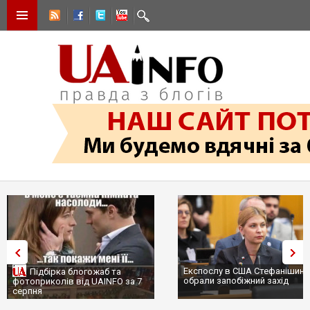
Експослу в США Стефанішині
Підбірка блогожаб та
обрали запобіжний захід
фотоприколів від UAINFO за 7
серпня