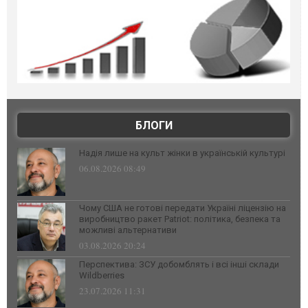
БЛОГИ
Надія лише на культ жінки в українській культурі
06.08.2026 08:49
Чому США не готові передати Україні ліцензію на
виробництво ракет Patriot: політика, безпека та
можливі альтернативи
03.08.2026 20:24
Перспектива: ЗСУ добомблять і всі інші склади
Wildberries
23.07.2026 11:31