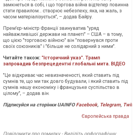
замкнеться в собі, і що торгова війна відтепер повинна
стати правилом… створює небезпеку, яка, на жаль, з
часом матеріалізується", – додав Байру.
Прем'єр-міністр Франції звинуватив "уряд
найважливішої держави на планеті" – США – в тому,
що цією "торговою війною" він "повернувся проти
своїх союзників" і "більше не солідарний з ними".
Читайте також:
"Історичний указ". Трамп
запровадив безпрецедентні глобальні мита. ВІДЕО
"Це відкриває час невизначеності, який ставить під
сумнів те, що ми так довго будували, і який ставить під
сумнів нашу економіку і французьке суспільство в
цілому", – додав він.
Підписуйся на сторінки UAINFO
Facebook
,
Telegram
,
Twitt
Європейська правда
Повідомити про помилку - Виділіть орфографічну