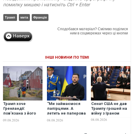
помилку мишею і натисніть Ctrl + Enter
Трамп
мита
Франція
Сподобався матеріал? Сміливо поділися
ним в соцмережах через ці кнопки
ІНШІ НОВИНИ ПО ТЕМІ
Трамп хоче
"Ми займаємося
Сенат США не дав
Гренландії:
папірцями. А
Трампу грошей на
пов'язана з його
летить не паперова
війну з Іраном
оточенням
ракета", -
08.08.2026
09.08.2026
08.08.2026
компанія вже везе
Зеленський
туди бурове
заявив, що просив
обладнання
ліцензії на Patriot