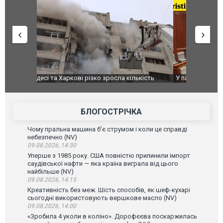
ькість
У парламенті Косово прем'єра закидали яйцями
Приїхав за
до українс
зіркового 
БЛОГОСТРІЧКА
Чому пральна машина б'є струмом і коли це справді
небезпечно (NV)
09.08.2026, 14:30
Уперше з 1985 року. США повністю припинили імпорт
саудівської нафти — яка країна виграла від цього
найбільше (NV)
09.08.2026, 14:15
Креативність без меж. Шість способів, як шеф-кухарі
сьогодні використовують вершкове масло (NV)
09.08.2026, 14:00
«Зробила 4 уколи в коліно». Дорофєєва поскаржилась