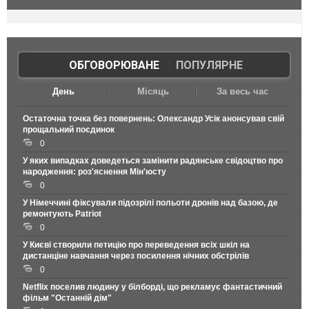
ОБГОВОРЮВАНЕ
|
ПОПУЛЯРНЕ
День
Місяць
За весь час
Остаточна точка без повернень: Олександр Усік анонсував свій
прощальний поєдинок
0
У яких випадках доведеться замінити радянське свідоцтво про
народження: роз'яснення Мін'юсту
0
У Німеччині фіксували підозрілі польоти дронів над базою, де
ремонтують Patriot
0
У Києві створили петицію про переведення всіх шкіл на
дистанціне навчання через посилення нічних обстрілів
0
Netflix поселив людину у білборді, що рекламує фантастичний
фільм "Останній дім"