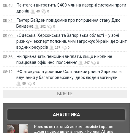
Пентагон витратить $400 млн на лазерні системи проти
09:48
дронів
40
0
Гантер Байден повідомив про погіршення стану Джо
09:24
Байдена
202
0
«Одеська, Херсонська та Запорізька області – у зоні
09:00
ризику»: експерт пояснив, чим загрожує Україні дефіцит
водних ресурсів
167
0
Чи призначать пенсійни виплати, якщо ніколи не
08:36
працював офіційно: пояснення
247
0
РФ атакувала дронами Салтівський район Харкова: є
08:12
влучання у багатоповерхівку, двоє людей загинули
89
0
БІЛЬШЕ
АНАЛІТИКА
Кремль не готовий до компромісів і прагне
досягти своїх цілей війною, - Foreign Affairs