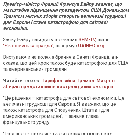
Прем'єр-міністр Франції Франсуа Байру вважає, що
масштабне підвищення президентом США Дональдом
Трампом митних зборів створить величезні труднощі
для Європи і стане катастрофою для світової
економіки.
Заяву Байру наводить телеканал
BFM-TV
, пише
"Європейська правда"
, інформує
UAINFO
.org
.
Виступаючи на полях зібрання в Сенаті Франції, він
сказав, що цей крок також буде катастрофою для США
та американських громадян.
Читайте також:
Тарифна війна Трампа: Макрон
збирає представників постраждалих секторів
"Це рішення – катастрофа для світової економіки. Це
величезні труднощі для Європи. Я вважаю, що це
також катастрофа для Сполучених Штатів і для
американських громадян", – заявив глава
французького уряду.
"Ідея про те, що кожен з основних регіонів світу