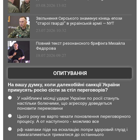
03.08.2026 13:02
Звільнення Сирського знаменує кінець епохи
"старої гвардії" в українській армії — NYT
23.07.2026 10:32
Повний текст резонансного брифінга Михайла
Федорова
18.07.2026 09:27
ОПИТУВАННЯ
На вашу думку, коли далекобійні санкції України
примусять росію сісти за стіл переговорів?
У найближчі місяці удари України по росії стануть
настільки болючими, що агресору доведеться
поновити перемовини
Цього року не варто чекати поновлення переговорного
процесу. А от наступного - можливо все
рф навпаки піде на ескалацію попри здоровий глузд і
намагатиметься триматися до останнього