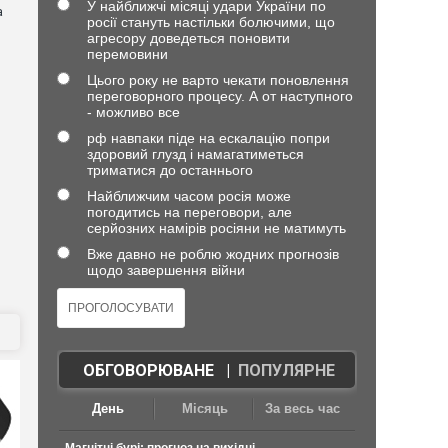
У найближчі місяці удари України по
а
росії стануть настільки болючими, що
агресору доведеться поновити
перемовини
Цього року не варто чекати поновлення
переговорного процесу. А от наступного
- можливо все
рф навпаки піде на ескалацію попри
здоровий глузд і намагатиметься
триматися до останнього
Найближчим часом росія може
погодитись на переговори, але
серйозних намірів росіяни не матимуть
Вже давно не роблю жодних прогнозів
щодо завершення війни
ОБГОВОРЮВАНЕ
|
ПОПУЛЯРНЕ
День
Місяць
За весь час