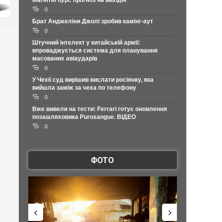
Магнітні бурі: прогноз на вихідні
0
Брат Анджеліни Джолі зробив камінг-аут
0
Штучний інтелект у китайській армії:
впроваджується система для планування
масованих авіаударів
0
У Чехії суд вирішив вислати росіянку, яка
вийшла заміж за чеха по телефону
0
Вже вивели на тести: Ferrari готує оновлення
позашляховика Purosangue. ВІДЕО
0
ФОТО