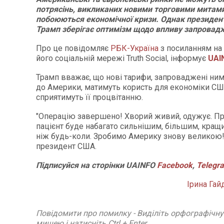
потрясінь, викликаних новими торговими митами
побоюються економічної кризи. Однак президен
Трамп зберігає оптимізм щодо впливу запровад
Про це повідомляє
РБК-Україна
з посиланням на 
його соціальній мережі Truth Social, інформує
UAI
Трамп вважає, що нові тарифи, запроваджені ним
до Америки, матимуть користь для економіки СШ
сприятимуть її процвітанню.
"Операцію завершено! Хворий живий, одужує. Пр
пацієнт буде набагато сильнішим, більшим, кращи
ніж будь-коли. Зробимо Америку знову великою!!
президент США.
Підписуйся на сторінки UAINFO
Facebook
,
Telegr
Ірина Гай
Повідомити про помилку - Виділіть орфографічн
мишею і натисніть Ctrl + Enter