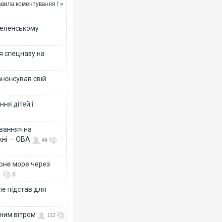
вила коментування ! »
 Зеленському
Ворог завдав комбінованог
двоє поранених. Ще деся
після атаки БПЛА по ринку
я спецназу на
анонсував свій
ня дітей і
вання» на
кні — ОВА
46
рне море через
Одесу накрила потужна зл
ураганним вітром
0
е підстав для
нним вітром
112