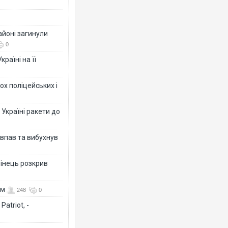
айоні загинули
0
раїні на її
ох поліцейських і
 Україні ракети до
 впав та вибухнув
бінець розкрив
ом
248
0
atriot, -