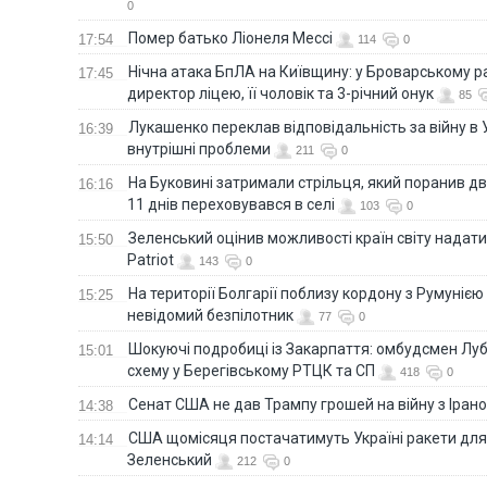
0
Помер батько Ліонеля Мессі
17:54
114
0
Нічна атака БпЛА на Київщину: у Броварському р
17:45
директор ліцею, її чоловік та 3-річний онук
85
Лукашенко переклав відповідальність за війну в Ук
16:39
внутрішні проблеми
211
0
На Буковині затримали стрільця, який поранив дв
16:16
11 днів переховувався в селі
103
0
Зеленський оцінив можливості країн світу надати
15:50
Patriot
143
0
На території Болгарії поблизу кордону з Румунією
15:25
невідомий безпілотник
77
0
Шокуючі подробиці із Закарпаття: омбудсмен Лу
15:01
схему у Берегівському РТЦК та СП
418
0
Сенат США не дав Трампу грошей на війну з Іран
14:38
США щомісяця постачатимуть Україні ракети для P
14:14
Зеленський
212
0