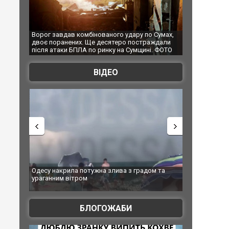
о удару по Сумах,
За 2000 кілометрів від кордону з Україною: в
"М
теро постраждали
Єкатеринбурзі після атаки дронів загорівся
су
 на Сумщині. ФОТО
склад Wildberries. ФОТО. ВІДЕО
ВІДЕО
ива з градом та
Вже вивели на тести: Ferrari готує оновлення
В
позашляховика Purosangue. ВІДЕО
ф
БЛОГОЖАБИ