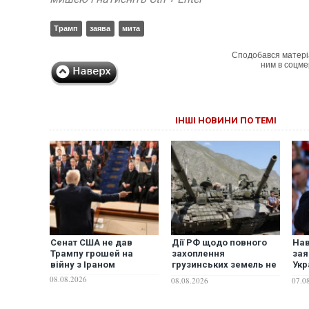
Трамп
заява
мита
Сподобався матері
ним в соцме
ІНШІ НОВИНИ ПО ТЕМІ
Сенат США не дав
Дії РФ щодо повного
Нав
Трампу грошей на
захоплення
зая
війну з Іраном
грузинських земель не
Укр
залишаться без
"ба
08.08.2026
08.08.2026
07.0
відповіді - спільна
заява чотирьох країн
Заходу