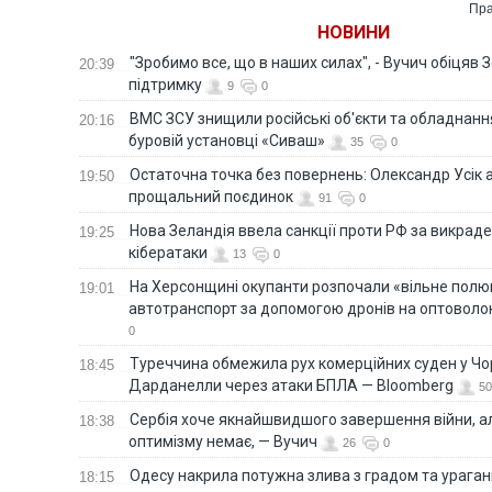
Пра
НОВИНИ
"Зробимо все, що в наших силах", - Вучич обіцяв
20:39
підтримку
9
0
ВМС ЗСУ знищили російські об'єкти та обладнанн
20:16
буровій установці «Сиваш»
35
0
Остаточна точка без повернень: Олександр Усік 
19:50
прощальний поєдинок
91
0
Нова Зеландія ввела санкції проти РФ за викраден
19:25
кібератаки
13
0
На Херсонщині окупанти розпочали «вільне полю
19:01
автотранспорт за допомогою дронів на оптоволо
0
Туреччина обмежила рух комерційних суден у Чо
18:45
Дарданелли через атаки БПЛА — Bloomberg
50
Сербія хоче якнайшвидшого завершення війни, ал
18:38
оптимізму немає, — Вучич
26
0
Одесу накрила потужна злива з градом та урага
18:15