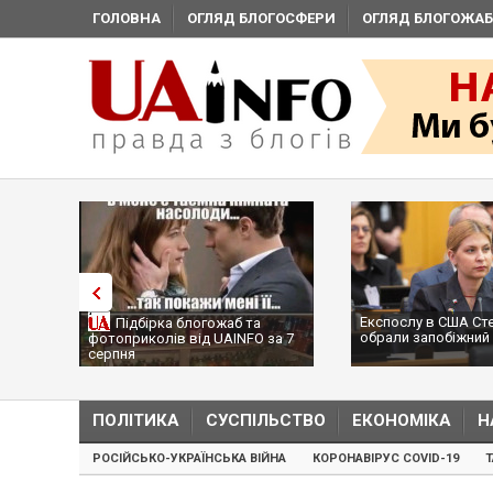
ГОЛОВНА
ОГЛЯД БЛОГОСФЕРИ
ОГЛЯД БЛОГОЖАБ
Експослу в США Ст
Підбірка блогожаб та
обрали запобіжний 
фотоприколів від UAINFO за 7
серпня
ПОЛІТИКА
СУСПІЛЬСТВО
ЕКОНОМІКА
Н
РОСІЙСЬКО-УКРАЇНСЬКА ВІЙНА
КОРОНАВІРУС COVID-19