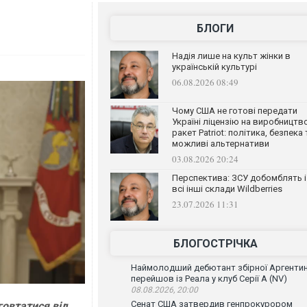
БЛОГИ
Надія лише на культ жінки в
українській культурі
06.08.2026 08:49
Чому США не готові передати
Україні ліцензію на виробництв
ракет Patriot: політика, безпека 
можливі альтернативи
03.08.2026 20:24
Перспектива: ЗСУ добомблять і
всі інші склади Wildberries
23.07.2026 11:31
БЛОГОСТРІЧКА
Наймолодший дебютант збірної Аргенти
перейшов із Реала у клуб Серії А (NV)
08.08.2026, 20:00
Сенат США затвердив генпрокурором
говтатися від