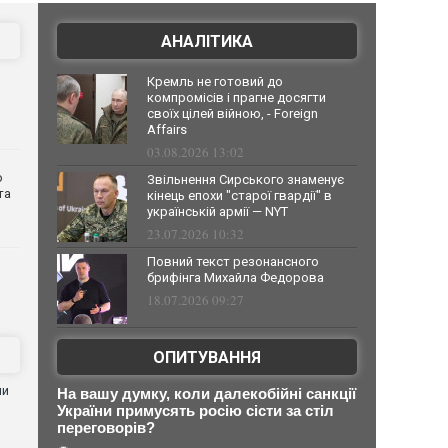
АНАЛІТИКА
Кремль не готовий до
компромісів і прагне досягти
своїх цілей війною, - Foreign
Affairs
03.08.2026 13:02
о
Звільнення Сирського знаменує
та
кінець епохи "старої гвардії" в
українській армії — NYT
23.07.2026 10:32
Повний текст резонансного
брифінга Михайла Федорова
18.07.2026 09:27
ОПИТУВАННЯ
ни
На вашу думку, коли далекобійні санкції
України примусять росію сісти за стіл
переговорів?