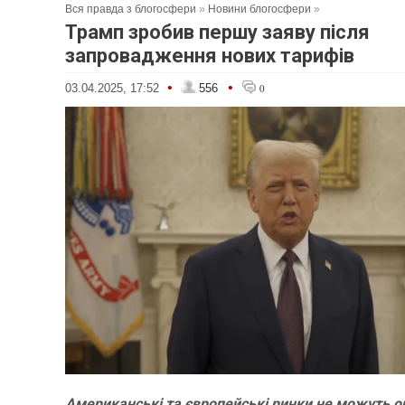
Вся правда з блогосфери
»
Новини блогосфери
»
Трамп зробив першу заяву після
запровадження нових тарифів
•
•
03.04.2025, 17:52
556
0
Американські та європейські ринки не можуть о