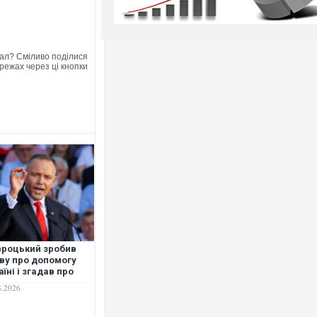
ал? Сміливо поділися
режах через ці кнопки
роцький зробив
ву про допомогу
аїні і згадав про
ндерівські прапори"
8.2026