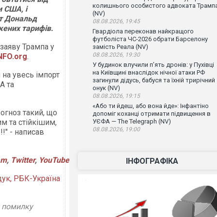
колишнього особистого адвоката Трамп
 США, і
(NV)
т Дональд
08.08.2026, 19:45
жених тарифів.
Гвардіола переконав найкращого
футболіста ЧС-2026 обрати Барселону
заяву Трампа у
замість Реала (NV)
08.08.2026, 19:30
NFO.org
.
У будинок влучили п’ять дронів: у Пухівці
на Київщині внаслідок нічної атаки РФ
 на увесь імпорт
загинули дідусь, бабуся та їхній трирічний
А та
онук (NV)
08.08.2026, 19:15
«Або ти йдеш, або вона йде»: Інфантіно
огноз такий, що
допоміг коханці отримати підвищення в
м та стійкішим,
УЄФА — The Telegraph (NV)
08.08.2026, 19:00
!" - написав
am
,
Twitter
,
YouTube
ІНФОГРАФІКА
дук, РБК-Україна
у помилку