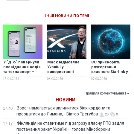
ІНШІ НОВИНИ ПО ТЕМІ
У "Дію" повернули
Маск відмовляє
ЄС прискорить
посвідчення водія
Україні у
розгортання
та техпаспорт –
використанні
власного Starlink у
Федоров
Starlink для ударів
космосі
15.04.2022
08.08.2026
07.08.2026
по території РФ
Правила коментування ! »
НОВИНИ
Ворог намагається вклинитися біля кордону та
17:40
прорватися до Лимана, - Віктор Трегубов
20
0
Фінляндія не ставитиме під загрозу власну ППО задля
17:17
постачання ракет Україні — голова Міноборони