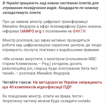
В Україні працюють над новою системою іспитів для
отримання посвідчення водія. Кандидати по-новому
складатимуть іспити.
Про це заявив міністр цифрової трансформації
Михайло Федоров в ефірі телемарафону Єдині новини,
інформує
UAINFO.org
з посиланням на
ФАКТИ
.
Міністр розповів, що зараз активно проводяться
роботи над цифровізацією сервісних центрів, де люди
отримують послуги, пов’язані з водійськими правами.
«Ми хочемо запустити, з міністром (очільником МВС
Ігорем Клименком, – Ред.) узгодили, досить
революційну річ, спершу буде пілотування, бета-тест
такий», – розповів Михайло Федоров.
Читайте також:
На автодорогах України запрацюють
ще 40 комплексів відеофіксації ПДР
Як повідомив міністр, іспити на права, тести і
теоретичну частину можна буде складати онлайн.