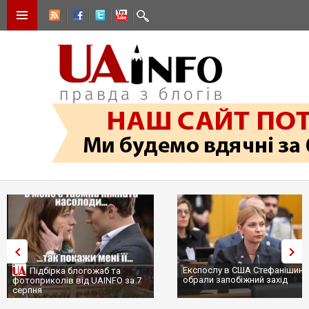
Експослу в США Стефанішині
Підбірка блогожаб та
обрали запобіжний захід
фотоприколів від UAINFO за 7
серпня