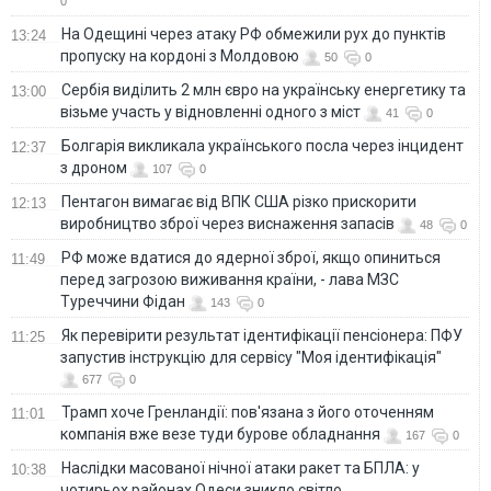
0
На Одещині через атаку РФ обмежили рух до пунктів
13:24
пропуску на кордоні з Молдовою
50
0
Сербія виділить 2 млн євро на українську енергетику та
13:00
візьме участь у відновленні одного з міст
41
0
Болгарія викликала українського посла через інцидент
12:37
з дроном
107
0
Пентагон вимагає від ВПК США різко прискорити
12:13
виробництво зброї через виснаження запасів
48
0
РФ може вдатися до ядерної зброї, якщо опиниться
11:49
перед загрозою виживання країни, - лава МЗС
Туреччини Фідан
143
0
Як перевірити результат ідентифікації пенсіонера: ПФУ
11:25
запустив інструкцію для сервісу "Моя ідентифікація"
677
0
Трамп хоче Гренландії: пов'язана з його оточенням
11:01
компанія вже везе туди бурове обладнання
167
0
Наслідки масованої нічної атаки ракет та БПЛА: у
10:38
чотирьох районах Одеси зникло світло,