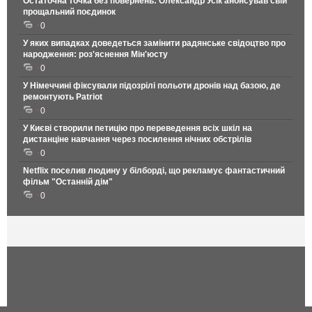
Остаточна точка без повернень: Олександр Усік анонсував свій
прощальний поєдинок
0
У яких випадках доведеться замінити радянське свідоцтво про
народження: роз'яснення Мін'юсту
0
У Німеччині фіксували підозрілі польоти дронів над базою, де
ремонтують Patriot
0
У Києві створили петицію про переведення всіх шкіл на
дистанціне навчання через посилення нічних обстрілів
0
Netflix поселив людину у білборді, що рекламує фантастичний
фільм "Останній дім"
0