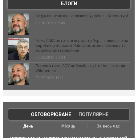
БЛОГИ
Надія лише на культ жінки в українській культурі
06.08.2026 08:49
Чому США не готові передати Україні ліцензію на
виробництво ракет Patriot: політика, безпека та
можливі альтернативи
03.08.2026 20:24
Перспектива: ЗСУ добомблять і всі інші склади
Wildberries
23.07.2026 11:31
ОБГОВОРЮВАНЕ
|
ПОПУЛЯРНЕ
День
Місяць
За весь час