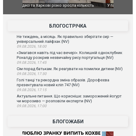
ькість
У парламенті Косово прем'єра закидали яйцями
Приїхав за
до українс
зіркового 
БЛОГОСТРІЧКА
Не тиждень, а місяць. Як правильно зберігати сир —
універсальний лайфхак (NV)
09.08.2026, 18:00
«Змагався навіть під час вечері». Колишній одноклубник
Роналду розкрив незвичайну рису португальця (NV)
09.08.2026, 17:45
Сім порад батькам. Як реагувати на помилки дитини (NV)
09.08.2026, 17:30
Голі танці та рекордна зміна образів. Дорофєєва
презентувала новий кліп 747 (NV)
09.08.2026, 17:15
Актуальне питання. Що корисніше: заморожений йогурт
чи морозиво — розповіли експерти (NV)
09.08.2026, 17:00
БЛОГОЖАБИ