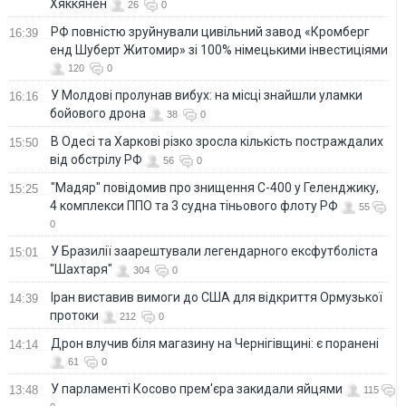
Хяккянен
26
0
РФ повністю зруйнували цивільний завод «Кромберг
16:39
енд Шуберт Житомир» зі 100% німецькими інвестиціями
120
0
У Молдові пролунав вибух: на місці знайшли уламки
16:16
бойового дрона
38
0
В Одесі та Харкові різко зросла кількість постраждалих
15:50
від обстрілу РФ
56
0
"Мадяр" повідомив про знищення С-400 у Геленджику,
15:25
4 комплекси ППО та 3 судна тіньового флоту РФ
55
0
У Бразилії заарештували легендарного ексфутболіста
15:01
"Шахтаря"
304
0
Іран виставив вимоги до США для відкриття Ормузької
14:39
протоки
212
0
Дрон влучив біля магазину на Чернігівщині: є поранені
14:14
61
0
У парламенті Косово прем'єра закидали яйцями
13:48
115