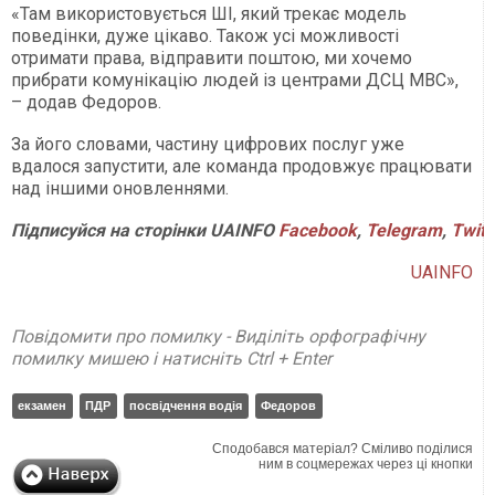
«Там використовується ШІ, який трекає модель
поведінки, дуже цікаво. Також усі можливості
отримати права, відправити поштою, ми хочемо
прибрати комунікацію людей із центрами ДСЦ МВС»,
– додав Федоров.
За його словами, частину цифрових послуг уже
вдалося запустити, але команда продовжує працювати
над іншими оновленнями.
Підписуйся
на
сторінки
UAINFO
Facebook
,
Telegram
,
Twitt
UAINFO
Повідомити про помилку - Виділіть орфографічну
помилку мишею і натисніть Ctrl + Enter
екзамен
ПДР
посвідчення водія
Федоров
Сподобався матеріал? Сміливо поділися
ним в соцмережах через ці кнопки