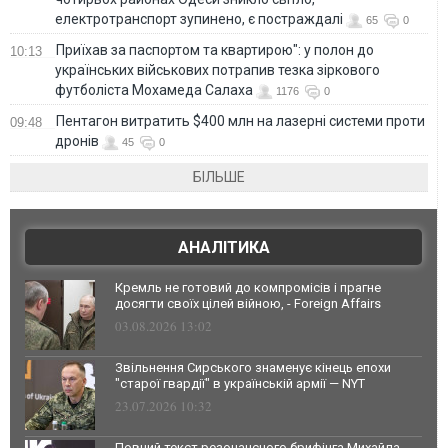
електротранспорт зупинено, є постраждалі
65
0
Приїхав за паспортом та квартирою": у полон до
10:13
українських військових потрапив тезка зіркового
футболіста Мохамеда Салаха
1176
0
Пентагон витратить $400 млн на лазерні системи проти
09:48
дронів
45
0
БІЛЬШЕ
АНАЛІТИКА
Кремль не готовий до компромісів і прагне
досягти своїх цілей війною, - Foreign Affairs
03.08.2026 13:02
Звільнення Сирського знаменує кінець епохи
"старої гвардії" в українській армії — NYT
23.07.2026 10:32
Повний текст резонансного брифінга Михайла