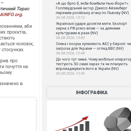
 –
«А що було б, якби бомбили Нью-Йорк?».
етичний Тарас
Голлівудський актор Джессі Айзенберг
пережив російську атаку по Львову (NV)
AINFO.org
.
06.08.2026, 13:12
Українські удари досягли мети. Експорт
роханнями, аби
зерна з РФ різко впав — за деякими
них проєктів,
культурами в рази (NV)
 стають
06.08.2026, 13:00
ається чоловік,
Спека і посуха зупиняють АЕС у Європі: чи
загроза для України — огляд ВВС (NV)
у стосунках.
06.08.2026, 12:48
До чого тут зима. Чому мобільні операто
орив про
тестують 5G саме зараз та чи планують
ти почуття на
впроваджувати його в Україні (NV)
ньому.
06.08.2026, 12:36
азначено в
ІНФОГРАФІКА