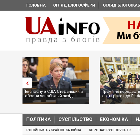
ГОЛОВНА
ОГЛЯД БЛОГОСФЕРИ
ОГЛЯД БЛОГОЖАБ
Експослу в США Стефанішиній
Трамп не передасть
обрали запобіжний захід
сотні ракет до Patri
...
ПОЛІТИКА
СУСПІЛЬСТВО
ЕКОНОМІКА
Н
РОСІЙСЬКО-УКРАЇНСЬКА ВІЙНА
КОРОНАВІРУС COVID-19