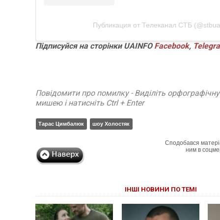
Публикация от Телеканал СТБ (@stbua
Підписуйся
на
сторінки
UAINFO
Facebook
,
Telegr
Повідомити про помилку - Виділіть орфографічн
мишею і натисніть Ctrl + Enter
Тарас Цимбалюк
шоу Холостяк
Сподобався матері
ним в соцме
ІНШІ НОВИНИ ПО ТЕМІ