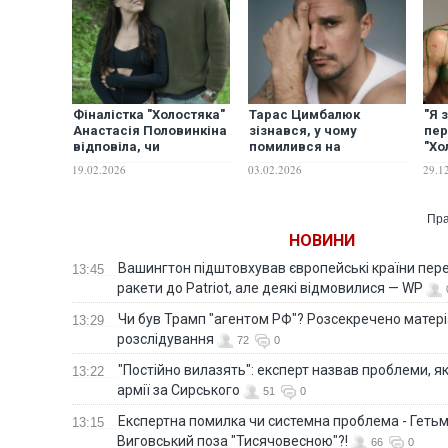
Фіналістка "Холостяка"
Тарас Цимбалюк
"Я 
Анастасія Половинкіна
зізнався, у чому
пе
відповіла, чи
помилився на
"Хо
спілкується з Тарасом
"Холостяку" і чим його
пок
19.02.2026
03.02.2026
29.1
Цимбалюком
розчарувало шоу
Та
Пра
НОВИНИ
Вашингтон підштовхував європейські країни пер
13:45
ракети до Patriot, але деякі відмовилися — WP
Чи був Трамп "агентом РФ"? Розсекречено матер
13:29
розслідування
72
0
"Постійно вилазять": експерт назвав проблеми, я
13:22
армії за Сирського
51
0
Eкспертна помилка чи системна проблема - Гетьм
13:15
Виговський поза "Тисячовесною"?!
66
0