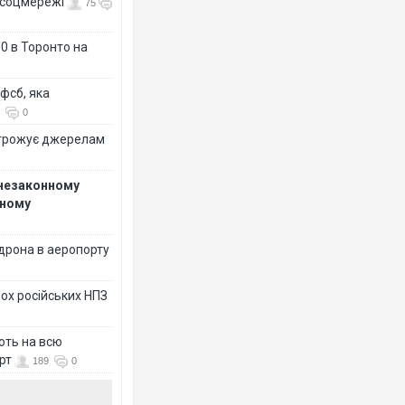
- соцмережі
75
0 в Торонто на
фсб, яка
0
огрожує джерелам
 незаконному
рному
дрона в аеропорту
ох російських НПЗ
ють на всю
рт
189
0