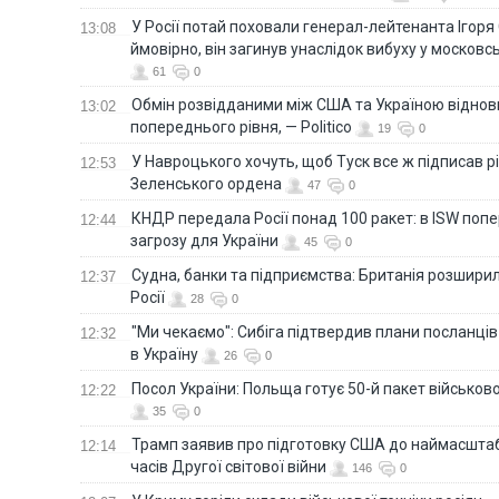
У Росії потай поховали генерал-лейтенанта Ігоря
13:08
ймовірно, він загинув унаслідок вибуху у московс
61
0
Обмін розвідданими між США та Україною віднов
13:02
попереднього рівня, — Politico
19
0
У Навроцького хочуть, щоб Туск все ж підписав 
12:53
Зеленського ордена
47
0
КНДР передала Росії понад 100 ракет: в ISW поп
12:44
загрозу для України
45
0
Судна, банки та підприємства: Британія розширил
12:37
Росії
28
0
"Ми чекаємо": Сибіга підтвердив плани посланці
12:32
в Україну
26
0
Посол України: Польща готує 50-й пакет військово
12:22
35
0
Трамп заявив про підготовку США до наймасштаб
12:14
часів Другої світової війни
146
0