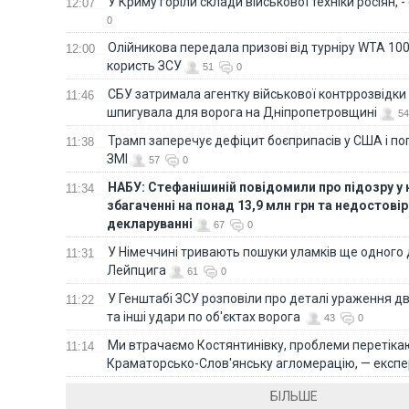
У Криму горіли склади військової техніки росіян, 
12:07
0
Олійникова передала призові від турніру WTA 100
12:00
користь ЗСУ
51
0
СБУ затримала агентку військової контррозвідки 
11:46
шпигувала для ворога на Дніпропетровщині
54
Трамп заперечує дефіцит боєприпасів у США і п
11:38
ЗМІ
57
0
НАБУ: Стефанішиній повідомили про підозру у
11:34
збагаченні на понад 13,9 млн грн та недостові
декларуванні
67
0
У Німеччині тривають пошуки уламків ще одного 
11:31
Лейпцига
61
0
У Генштабі ЗСУ розповіли про деталі ураження дв
11:22
та інші удари по об'єктах ворога
43
0
Ми втрачаємо Костянтинівку, проблеми перетіка
11:14
Краматорсько-Слов'янську агломерацію, — експе
БІЛЬШЕ