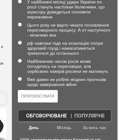
У найближчі місяці удари України по
росії стануть настільки болючими, що
агресору доведеться поновити
перемовини
Цього року не варто чекати поновлення
переговорного процесу. А от наступного
- можливо все
рф навпаки піде на ескалацію попри
 є
здоровий глузд і намагатиметься
триматися до останнього
Найближчим часом росія може
ри
погодитись на переговори, але
серйозних намірів росіяни не матимуть
Вже давно не роблю жодних прогнозів
щодо завершення війни
ОБГОВОРЮВАНЕ
|
ПОПУЛЯРНЕ
День
Місяць
За весь час