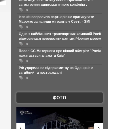
США анулювали візу посла Бразилії на тлі
загострення дипломатичного конфлікту
0
Іспанія попросила партнерів не критикувати
Марокко за наплив мігрантів у Сеуті, - ЗМІ
0
Одна з найбільших транспортних компаній Росії
відмовилася перевозити вантажі Чорним морем
0
Посол ЄС Матернова про нічний обстріл: "Росія
намагається зламати Київ"
0
РФ ударила по підприємству на Одещині: є
загиблий та постраждалі
0
ФОТО