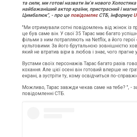
та сили, ми готові назвати імʼя нового Холостяка
найбажаніший актор країни, пристрасний і магн
Цимбалюк", - про це
повідомляє
СТБ, інформує
U
"Ми отримували сотні повідомлень від жінок із п
це був саме він. У свої 35 Тарас має багато успіш
фільми з ним потрапляють на Netflix, а його герої
культовими. За його брутальною зовнішністю хов
який не втратив віри в любов і знає, чого прагне 
Вустами своїх персонажів Тарас багато разів гов
кохання. Але цієї осені він готовий вперше не гра
екрані, а зустріти ту, кому освідчиться по-справж
Можливо, Тарас завжди чекав саме на тебе? ", - з
повідомленні СТБ.