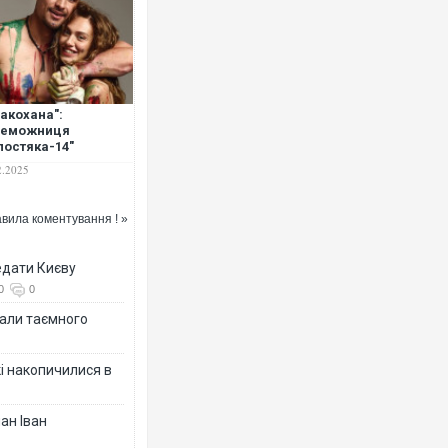
закохана":
реможниця
лостяка-14"
азала фото з
2.2025
расом Цимбалюком
вила коментування ! »
едати Києву
0
0
іали таємного
кі накопичилися в
ан Іван