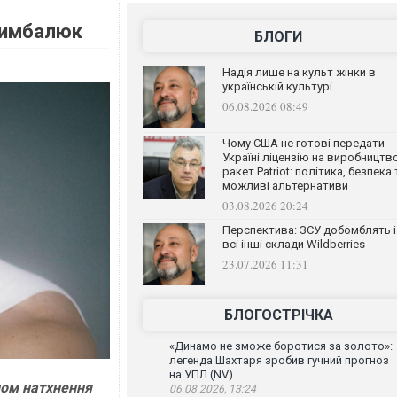
 Цимбалюк
БЛОГИ
Надія лише на культ жінки в
українській культурі
06.08.2026 08:49
Чому США не готові передати
Україні ліцензію на виробництв
ракет Patriot: політика, безпека 
можливі альтернативи
03.08.2026 20:24
Перспектива: ЗСУ добомблять і
всі інші склади Wildberries
23.07.2026 11:31
БЛОГОСТРІЧКА
«Динамо не зможе боротися за золото»:
легенда Шахтаря зробив гучний прогноз
на УПЛ (NV)
лом натхнення
06.08.2026, 13:24