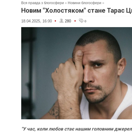
Вся правда з блогосфери
»
Новини блогосфери
»
Новим "Холостяком" стане Тарас
•
•
18.04.2025, 16:00
280
0
"У час, коли любов стає нашим головним джере