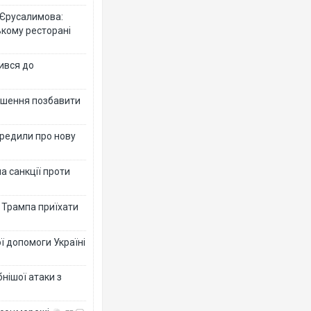
 Єрусалимова:
ькому ресторані
ився до
рішення позбавити
ередили про нову
а санкції проти
в Трампа приїхати
ї допомоги Україні
нішої атаки з