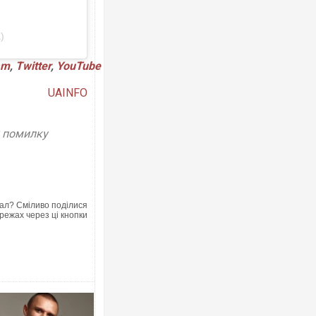
)
Росія атакувала Суми КАБами: пош
am
,
Twitter
,
YouTube
торговельний центр, будинки, є пос
ФОТО
UAINFO
у помилку
ал? Сміливо поділися
режах через ці кнопки
Топпосадовцю Повітряних Сил вруч
підозру