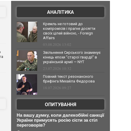
АНАЛІТИКА
Кремль не готовий до
компромісів і прагне досягти
своїх цілей війною, - Foreign
Affairs
03.08.2026 13:02
о
Звільнення Сирського знаменує
та
кінець епохи "старої гвардії" в
українській армії — NYT
23.07.2026 10:32
Повний текст резонансного
брифінга Михайла Федорова
18.07.2026 09:27
ОПИТУВАННЯ
На вашу думку, коли далекобійні санкції
України примусять росію сісти за стіл
переговорів?