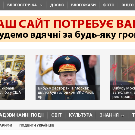
БЛОГОСТРІЧКА
ДОСЬЄ
БЛОГОЖАБИ
ФОТО
ВІДЕО
 Україні
Вибух у ресторані в Москві:
Вибух у Мос
ot, бо у США
ціллю був головком ВКС Росії,
загиблими: 
пр...
ресторан...
АДЗВИЧАЙНІ ПОДІЇ
СВІТ
КУЛЬТУРА
ЗНАННЯ
ТАРИФИ
ПОДВИГИ УКРАЇНЦІВ