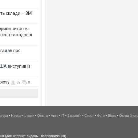
ть склади — ЗМІ
орили питання
нкції та кадрові
згадав про
ША виступив із
союзу
62
0
ьтура
•
Наука
•
Історія
•
Освіта
•
Авто
•
IT
•
Здоров'я
•
Спорт
•
Фото
•
Відео
•
Огляд блог
я (для інтернет-видань - гіперпосилання).