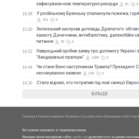
зафіксували нові температурні рекорди
91
0
У російському Брянську спалахнула пожежа, горя
15:08
161
0
Зеленський заслухав доповідь Драпатого: обгов
15:00
захисту Донеччини, антибалістику, далекобійні са
питання
35
0
Навроцький зробив заяву про допомогу Україні і 
14:52
"бандерівські прапори"
1288
0
Чи стане Венс наступником Трампа? Президент С
14:44
неочікуваною заявою
239
0
Стало відомо, хто потрапив під нові санкції Євро
14:30
БІЛЬШЕ
Головна
•
Головні новини
•
Політика
•
Суспільство
•
Економіка
•
Світ
•
Кул
Всі новини належать їх правовласникам.
Використання матеріалів сайту
uainfo.org
дозволяється за умови посиланн