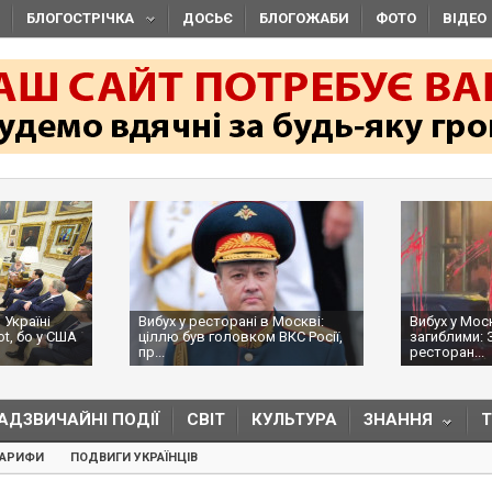
БЛОГОСТРІЧКА
ДОСЬЄ
БЛОГОЖАБИ
ФОТО
ВІДЕО
 Україні
Вибух у ресторані в Москві:
Вибух у Мос
ot, бо у США
ціллю був головком ВКС Росії,
загиблими: 
пр...
ресторан...
АДЗВИЧАЙНІ ПОДІЇ
СВІТ
КУЛЬТУРА
ЗНАННЯ
ТАРИФИ
ПОДВИГИ УКРАЇНЦІВ