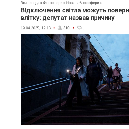
Вся правда з блогосфери
»
Новини блогосфери
»
Відключення світла можуть повер
влітку: депутат назвав причину
•
•
19.04.2025, 12:13
310
0