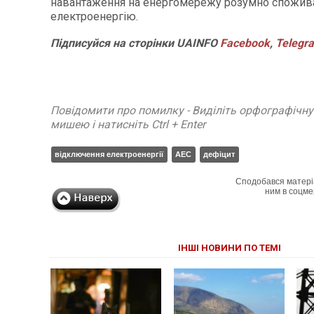
навантаження на енергомережу розумно спожив
електроенергію.
Підписуйся
на
сторінки
UAINFO
Facebook
,
Telegr
Повідомити про помилку - Виділіть орфографічн
мишею і натисніть Ctrl + Enter
відключення електроенергії
АЕС
дефіцит
Сподобався матері
ним в соцме
ІНШІ НОВИНИ ПО ТЕМІ