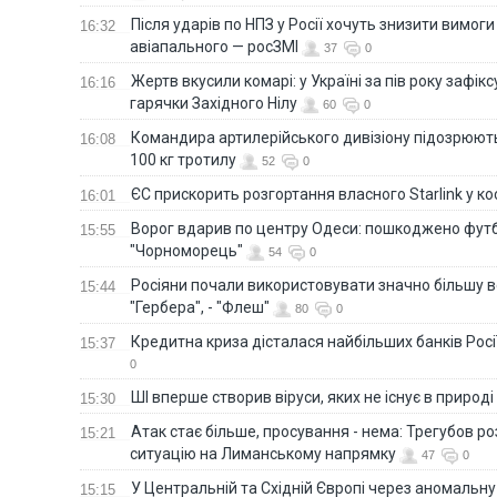
Після ударів по НПЗ у Росії хочуть знизити вимоги
16:32
авіапального — росЗМІ
37
0
Жертв вкусили комарі: у Україні за пів року зафі
16:16
гарячки Західного Нілу
60
0
Командира артилерійського дивізіону підозрюют
16:08
100 кг тротилу
52
0
ЄС прискорить розгортання власного Starlink у ко
16:01
Ворог вдарив по центру Одеси: пошкоджено фут
15:55
"Чорноморець"
54
0
Росіяни почали використовувати значно більшу 
15:44
"Гербера", - "Флеш"
80
0
Кредитна криза дісталася найбільших банків Росії
15:37
0
ШІ вперше створив віруси, яких не існує в природі
15:30
Атак стає більше, просування - нема: Трегубов ро
15:21
ситуацію на Лиманському напрямку
47
0
У Центральній та Східній Європі через аномальну
15:15