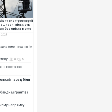
іцит електроенергії
льшився: кількість
ин без світла може
сти
Ворог завдав комбінованого уда
1.2023
двоє поранених. Ще десятеро 
після атаки БПЛА по ринку на С
вила коментування ! »
стику
0
0
 не постачає
рський парад біля
банди мігрантів і
В окупованій Ялті повідомляють
порт: над містом навис стовп ч
ькому напрямку
ВІДЕО