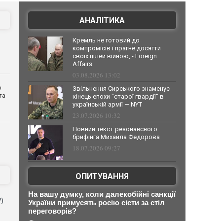
АНАЛІТИКА
Кремль не готовий до
компромісів і прагне досягти
своїх цілей війною, - Foreign
Affairs
03.08.2026 13:02
о
Звільнення Сирського знаменує
та
кінець епохи "старої гвардії" в
українській армії — NYT
23.07.2026 10:32
Повний текст резонансного
брифінга Михайла Федорова
18.07.2026 09:27
ОПИТУВАННЯ
На вашу думку, коли далекобійні санкції
V)
України примусять росію сісти за стіл
переговорів?