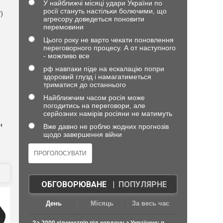
У найближчі місяці удари України по
росії стануть настільки болючими, що
)
агресору доведеться поновити
перемовини
Цього року не варто чекати поновлення
переговорного процесу. А от наступного
- можливо все
рф навпаки піде на ескалацію попри
здоровий глузд і намагатиметься
триматися до останнього
Найближчим часом росія може
погодитись на переговори, але
серйозних намірів росіяни не матимуть
н
Вже давно не роблю жодних прогнозів
щодо завершення війни
ОБГОВОРЮВАНЕ
|
ПОПУЛЯРНЕ
День
Місяць
За весь час