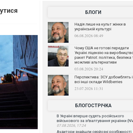
нутися
БЛОГИ
Надія лише на культ жінки в
українській культурі
06.08.2026 08:49
Чому США не готові передати
Україні ліцензію на виробництв
ракет Patriot: політика, безпека 
можливі альтернативи
03.08.2026 20:24
Перспектива: ЗСУ добомблять і
всі інші склади Wildberries
23.07.2026 11:31
БЛОГОСТРІЧКА
В Україні вперше судять російського
військового за зґвалтування українки (N
07.08.2026, 17:24
Аудитори знайшли серйозні розбіжності