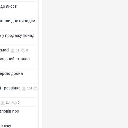
 до якості
ксували два випадки
ь у продажу понад
смосі
51
0
больний стадіон
версію дрона
 - розвідка
151
114
0
зповів про
 спеку