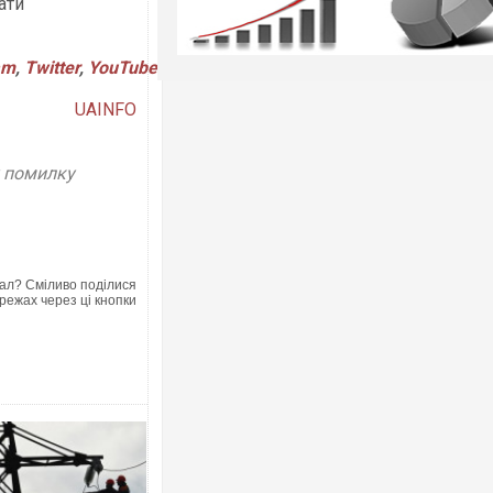
ати
am
,
Twitter
,
YouTube
UAINFO
у помилку
ал? Сміливо поділися
режах через ці кнопки