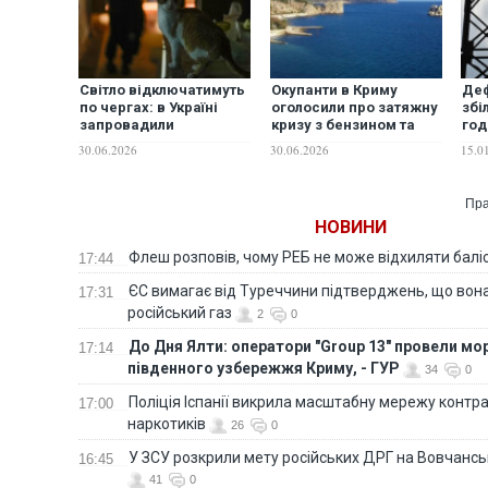
Світло відключатимуть
Окупанти в Криму
Деф
по чергах: в Україні
оголосили про затяжну
збі
запровадили
кризу з бензином та
год
обмеження на вечір 1
електроенергією
зро
30.06.2026
30.06.2026
15.0
липня
Пра
НОВИНИ
Флеш розповів, чому РЕБ не може відхиляти балі
17:44
ЄС вимагає від Туреччини підтверджень, що вона
17:31
російський газ
2
0
До Дня Ялти: оператори "Group 13" провели мо
17:14
південного узбережжя Криму, - ГУР
34
0
Поліція Іспанії викрила масштабну мережу контра
17:00
наркотиків
26
0
У ЗСУ розкрили мету російських ДРГ на Вовчанс
16:45
41
0