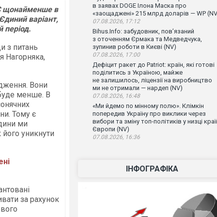
в заявах DOGE Ілона Маска про
ЕС щонайменше в
«заощаджені» 215 млрд доларів — WP (NV
 Єдиний варіант,
07.08.2026, 17:12
й період.
Bihus.Info: забудовник, пов’язаний
з оточенням Єрмака та Медведчука,
и з питань
зупинив роботи в Києві (NV)
07.08.2026, 17:00
я Нагорняка,
Дефіцит ракет до Patriot: країн, які готові
поділитись з Україною, майже
не залишилось, ліцензії на виробництво
дження. Вони
ми не отримали — нардеп (NV)
буде менше. В
07.08.2026, 16:48
сонячних
«Ми йдемо по мінному полю». Клімкін
ни. Тому є
попередив Україну про виклики через
вибори та зміну топ-політиків у низці краї
одини ми
Європи (NV)
к його уникнути
07.08.2026, 16:36
ені
ІНФОГРАФІКА
антовані
вати за рахунок
ового