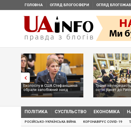
ГОЛОВНА
ОГЛЯД БЛОГОСФЕРИ
ОГЛЯД БЛОГОЖАБ
Експослу в США Стефанішиній
Трамп не передасть
обрали запобіжний захід
сотні ракет до Patri
...
ПОЛІТИКА
СУСПІЛЬСТВО
ЕКОНОМІКА
Н
РОСІЙСЬКО-УКРАЇНСЬКА ВІЙНА
КОРОНАВІРУС COVID-19