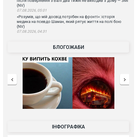
після повернення з Балі два тижні не виходив з дому — ЗМІ
(NV)
07.08.2026, 05:01
«Розумів, що мій досвід потрібен на фронті»: історія
медика на псевдо Шаман, який рятує життя на полі бою
(NV)
07.08.2026, 04:31
БЛОГОЖАБИ
ІНФОГРАФІКА