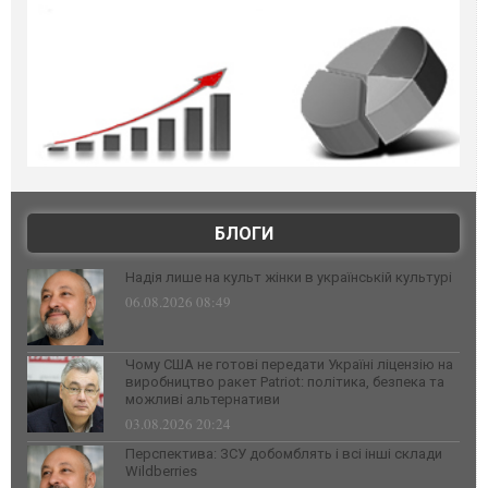
БЛОГИ
Надія лише на культ жінки в українській культурі
06.08.2026 08:49
Чому США не готові передати Україні ліцензію на
виробництво ракет Patriot: політика, безпека та
можливі альтернативи
03.08.2026 20:24
Перспектива: ЗСУ добомблять і всі інші склади
Wildberries