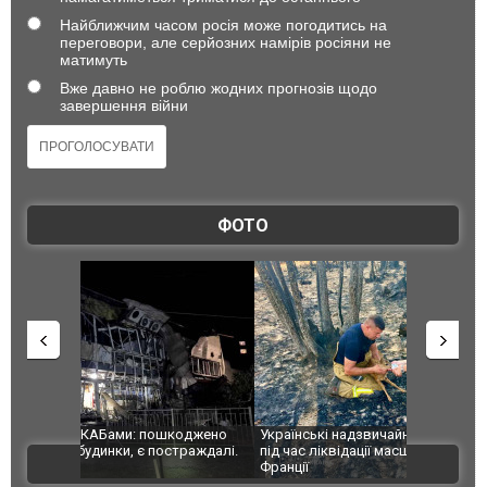
Найближчим часом росія може погодитись на
переговори, але серйозних намірів росіяни не
матимуть
Вже давно не роблю жодних прогнозів щодо
завершення війни
ФОТО
шкоджено
Українські надзвичайники врятували козуленя
СБУ за спр
траждалі.
під час ліквідації масштабної лісової пожежі у
Болгарії з
ВІДЕО
Франції
ФОТО