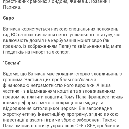
престижних районах Лондона, Женеви, Лозанни і
Парижа.
Євро
Ватикан користується низкою спеціальних положень
від ЄС на знак визнання свого унікального статусу, які
включають дозвіл на карбування монет євро (як
правило, із зображенням Папи) та звільнення від мита
і податків на імпорт та експорт.
"Схеми"
Відомо, що Ватикан має складну історію зловживань з
грошима. Частина цих проблем пов'язана з
фінансовою неграмотністю його верхівки. А інша
частина - з відмиванням коштів та з зловживанням
правом не платити податки. Тому Папа Франциск почав
кілька реформ з метою покращення іміджу та
відродження католицької церкви. Він запровадив
жорстку етичну інвестиційну програму, згідно з якою
інвестиції в азартні ігри чи зброю заборонені. Також
Папа змінив політику управління CFE і SFE, зробивши