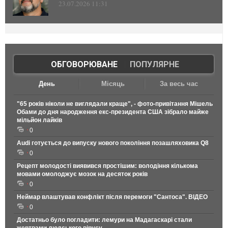
23.07.2026 11:31
ОБГОВОРЮВАНЕ
|
ПОПУЛЯРНЕ
День
Місяць
За весь час
"65 років ніколи не виглядали краще", - фото-привітання Мішель
Обами до дня народження екс-президента США зібрало майже
мільйон лайків
0
Audi готується до випуску нового покоління позашляховика Q8
0
Рецепт молодості виявився простішим: володіння кількома
мовами омолоджує мозок на десяток років
0
Неймар влаштував конфлікт після перемоги "Сантоса". ВІДЕО
0
Достатньо було погладити: лемури на Мадагаскарі стали
жертвами людського вірусу