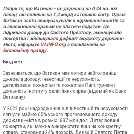
Попри те, що Ватикан - це держава на 0,44 кв. км
площі, він впливає на 1,4 млрд католиків світу. Однак
Ватикан часто звинувачували в відмиванні коштів та
в зловживанні правом не платити податки. Це
підривало довіру до Святого Престолу, зменшувало
пожертви і збільшувало дефіцит бюджету держави-
міста, інформує
UAINFO.org
з посиланням на
Економічну правду
.
Бюджет
Зазначається, що Ватикан має чотири найголовніші
джерела доходу: інвестиції та нерухомість,
деталізовані пожертви та пожертви Папі, туризм і
діяльність Інституту релігійних справ (відомий як Банк
Ватикану).
У 2022 році надходження від інвестицій та нерухомості
сягнули майже 65% усього прогнозованого доходу
держави-міста в розмірі 887 млн дол. Деталізовані
пожертви, які можна використати лиш на конкретну
справу, становили 24% доходів. Денарій Святого Петра