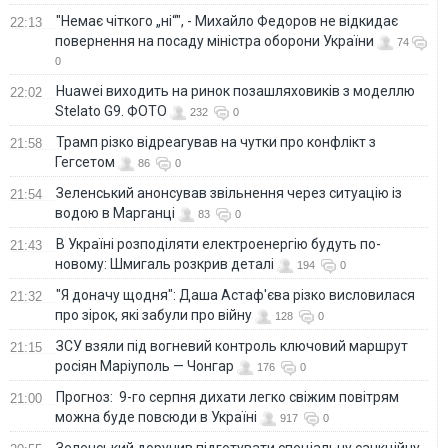
"Немає чіткого „ні“", - Михайло Федоров не відкидає
22:13
повернення на посаду міністра оборони України
74
0
Huawei виходить на ринок позашляховиків з моделлю
22:02
Stelato G9. ФОТО
232
0
Трамп різко відреагував на чутки про конфлікт з
21:58
Гегсетом
86
0
Зеленський анонсував звільнення через ситуацію із
21:54
водою в Марганці
83
0
В Україні розподіляти електроенергію будуть по-
21:43
новому: Шмигаль розкрив деталі
194
0
"Я доначу щодня": Даша Астаф'єва різко висловилася
21:32
про зірок, які забули про війну
128
0
ЗСУ взяли під вогневий контроль ключовий маршрут
21:15
росіян Маріуполь — Чонгар
176
0
Прогноз: 9-го серпня дихати легко свіжим повітрям
21:00
можна буде повсюди в Україні
917
0