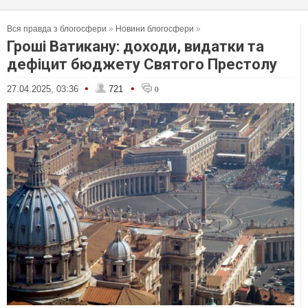
Вся правда з блогосфери
»
Новини блогосфери
»
Гроші Ватикану: доходи, видатки та
дефіцит бюджету Святого Престолу
•
•
27.04.2025, 03:36
721
0