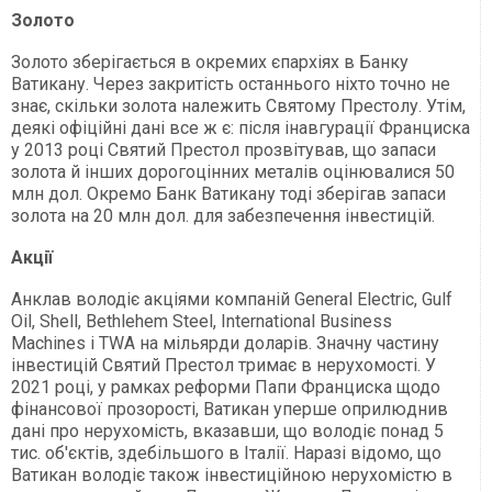
Золото
Золото зберігається в окремих єпархіях в Банку
Ватикану. Через закритість останнього ніхто точно не
знає, скільки золота належить Святому Престолу. Утім,
деякі офіційні дані все ж є: після інавгурації Франциска
у 2013 році Святий Престол прозвітував, що запаси
золота й інших дорогоцінних металів оцінювалися 50
млн дол. Окремо Банк Ватикану тоді зберігав запаси
золота на 20 млн дол. для забезпечення інвестицій.
Акції
Анклав володіє акціями компаній General Electric, Gulf
Oil, Shell, Bethlehem Steel, International Business
Machines і TWA на мільярди доларів. Значну частину
інвестицій Святий Престол тримає в нерухомості. У
2021 році, у рамках реформи Папи Франциска щодо
фінансової прозорості, Ватикан уперше оприлюднив
дані про нерухомість, вказавши, що володіє понад 5
тис. об'єктів, здебільшого в Італії. Наразі відомо, що
Ватикан володіє також інвестиційною нерухомістю в