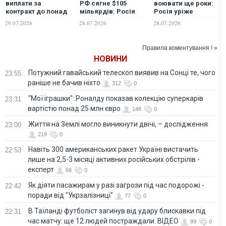
виплати за
РФ сягне $105
воювати ще роки:
контракт до понад
мільярдів: Росія
Росія уріже
4 млн рублів -
таємно друкує
цивільний бюджет
29.07.2026
28.07.2026
28.07.2026
Центр протидії
рублі, щоб було чим
заради армії, - ЗМІ
дезінформації
фінансувати війну,
- розвідка
Правила коментування ! »
НОВИНИ
Потужний гавайський телескоп виявив на Сонці те, чого
23:55
раніше не бачив ніхто
312
0
"Мої іграшки": Роналду показав колекцію суперкарів
23:31
вартістю понад 25 млн євро
148
0
Життя на Землі могло виникнути двічі, – дослідження
23:00
219
0
Навіть 300 американських ракет Україні вистачить
22:53
лише на 2,5-3 місяці активних російських обстрілів -
експерт
66
0
Як діяти пасажирам у разі загрози під час подорожі -
22:42
поради від "Укрзалізниці"
77
0
В Таїланді футболіст загинув від удару блискавки під
22:31
час матчу: ще 12 людей постраждали. ВІДЕО
99
0