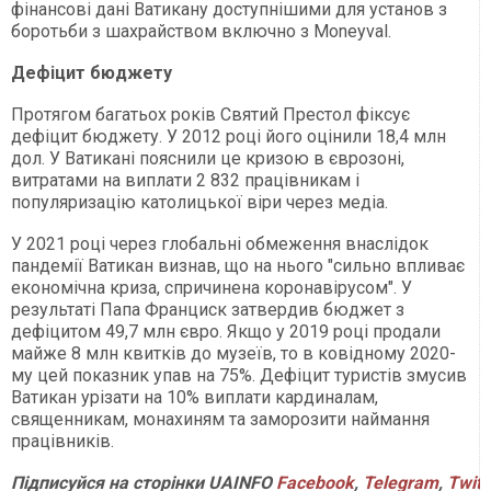
фінансові дані Ватикану доступнішими для установ з
боротьби з шахрайством включно з Moneyval.
Дефіцит бюджету
Протягом багатьох років Святий Престол фіксує
дефіцит бюджету. У 2012 році його оцінили 18,4 млн
дол. У Ватикані пояснили це кризою в єврозоні,
витратами на виплати 2 832 працівникам і
популяризацію католицької віри через медіа.
У 2021 році через глобальні обмеження внаслідок
пандемії Ватикан визнав, що на нього "сильно впливає
економічна криза, спричинена коронавірусом". У
результаті Папа Франциск затвердив бюджет з
дефіцитом 49,7 млн євро. Якщо у 2019 році продали
майже 8 млн квитків до музеїв, то в ковідному 2020-
му цей показник упав на 75%. Дефіцит туристів змусив
Ватикан урізати на 10% виплати кардиналам,
священникам, монахиням та заморозити наймання
працівників.
Підписуйся
на
сторінки
UAINFO
Facebook
,
Telegram
,
Twitt