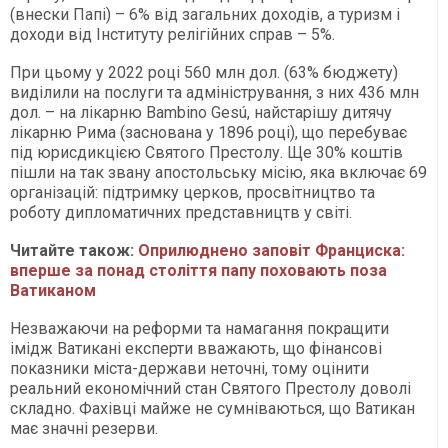
(внески Папі) – 6% від загальних доходів, а туризм і
доходи від Інституту релігійних справ – 5%.
При цьому у 2022 році 560 млн дол. (63% бюджету)
виділили на послуги та адміністрування, з них 436 млн
дол. – на лікарню Bambino Gesú, найстарішу дитячу
лікарню Рима (заснована у 1896 році), що перебуває
під юрисдикцією Святого Престолу. Ще 30% коштів
пішли на так звану апостольську місію, яка включає 69
організацій: підтримку церков, просвітництво та
роботу дипломатичних представництв у світі.
Читайте також:
Оприлюднено заповіт Франциска:
вперше за понад століття папу поховають поза
Ватиканом
Незважаючи на реформи та намагання покращити
імідж Ватикані експерти вважають, що фінансові
показники міста-держави неточні, тому оцінити
реальний економічний стан Святого Престолу доволі
складно. Фахівці майже не сумніваються, що Ватикан
має значні резерви.