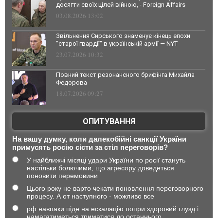
досягти своїх цілей війною, - Foreign Affairs
03.08.2026 13:02
Звільнення Сирського знаменує кінець епохи
"старої гвардії" в українській армії — NYT
23.07.2026 10:32
Повний текст резонансного брифінга Михайла
Федорова
18.07.2026 09:27
ОПИТУВАННЯ
На вашу думку, коли далекобійні санкції України
примусять росію сісти за стіл переговорів?
У найближчі місяці удари України по росії стануть
настільки болючими, що агресору доведеться
поновити перемовини
Цього року не варто чекати поновлення переговорного
процесу. А от наступного - можливо все
рф навпаки піде на ескалацію попри здоровий глузд і
намагатиметься триматися до останнього