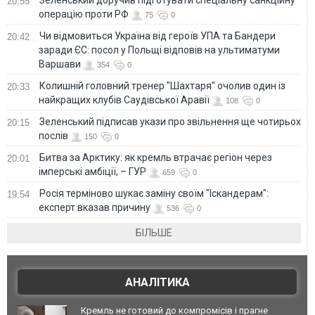
Зеленський доручив підготувати спеціальну санкційну
20:55
операцію проти РФ
75
0
Чи відмовиться Україна від героїв УПА та Бандери
20:42
заради ЄС: посол у Польщі відповів на ультиматуми
Варшави
354
0
Колишній головний тренер "Шахтаря" очолив один із
20:33
найкращих клубів Саудівської Аравії
108
0
Зеленський підписав укази про звільнення ще чотирьох
20:15
послів
150
0
Битва за Арктику: як кремль втрачає регіон через
20:01
імперські амбіції, – ГУР
659
0
Росія терміново шукає заміну своїм "Іскандерам":
19:54
експерт вказав причину
536
0
БІЛЬШЕ
АНАЛІТИКА
Кремль не готовий до компромісів і прагне