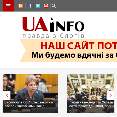
Експослу в США Стефанішиній
Трамп не передасть Україні
обрали запобіжний захід
сотні ракет до Patriot, бо у СШ
...