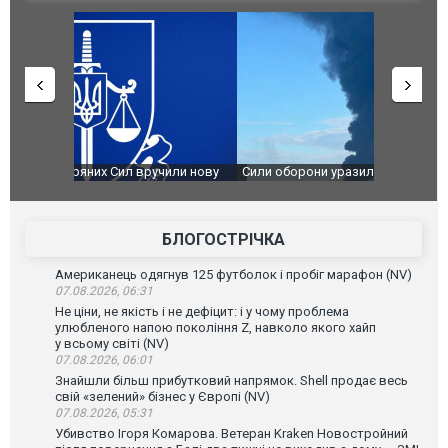
чили нову
Сили оборони уразили Ярославський НПЗ:
Неймар вла
губернатор регіону заявив про наймасштабнішу
"Сантоса".
атаку. ВІДЕО
БЛОГОСТРІЧКА
Американець одягнув 125 футболок і пробіг марафон (NV)
07.08.2026, 06:31
Не ціни, не якість і не дефіцит: і у чому проблема
улюбленого напою покоління Z, навколо якого хайп
у всьому світі (NV)
07.08.2026, 06:01
Знайшли більш прибутковий напрямок. Shell продає весь
свій «зелений» бізнес у Європі (NV)
07.08.2026, 05:31
Убивство Ігоря Комарова. Ветеран Kraken Новостройний