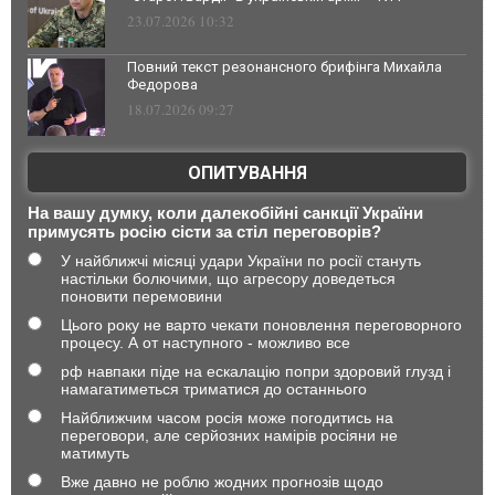
23.07.2026 10:32
Повний текст резонансного брифінга Михайла
Федорова
18.07.2026 09:27
ОПИТУВАННЯ
На вашу думку, коли далекобійні санкції України
примусять росію сісти за стіл переговорів?
У найближчі місяці удари України по росії стануть
настільки болючими, що агресору доведеться
поновити перемовини
Цього року не варто чекати поновлення переговорного
процесу. А от наступного - можливо все
рф навпаки піде на ескалацію попри здоровий глузд і
намагатиметься триматися до останнього
Найближчим часом росія може погодитись на
переговори, але серйозних намірів росіяни не
матимуть
Вже давно не роблю жодних прогнозів щодо