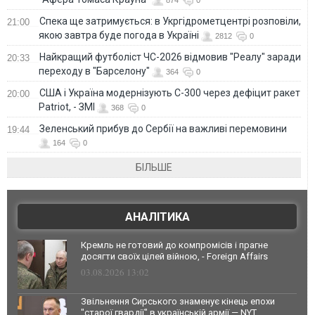
Спека ще затримується: в Укргідрометцентрі розповіли,
21:00
якою завтра буде погода в Україні
2812
0
Найкращий футболіст ЧС-2026 відмовив "Реалу" заради
20:33
переходу в "Барселону"
364
0
США і Україна модернізують С-300 через дефіцит ракет
20:00
Patriot, - ЗМІ
368
0
Зеленський прибув до Сербії на важливі перемовини
19:44
164
0
БІЛЬШЕ
АНАЛІТИКА
Кремль не готовий до компромісів і прагне
досягти своїх цілей війною, - Foreign Affairs
03.08.2026 13:02
Звільнення Сирського знаменує кінець епохи
"старої гвардії" в українській армії — NYT