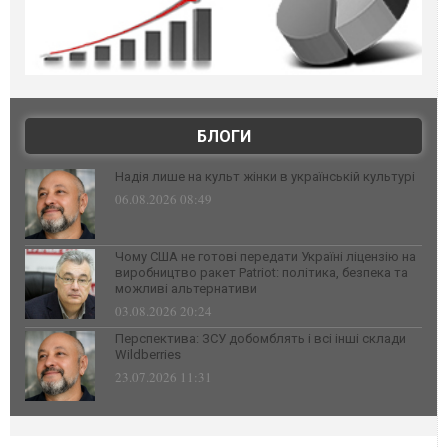
БЛОГИ
Надія лише на культ жінки в українській культурі
06.08.2026 08:49
Чому США не готові передати Україні ліцензію на
виробництво ракет Patriot: політика, безпека та
можливі альтернативи
03.08.2026 20:24
Перспектива: ЗСУ добомблять і всі інші склади
Wildberries
23.07.2026 11:31