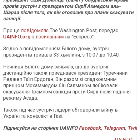
провів зустріч з президентом Сирії Ахмедом аль-
Шараа після того, як він оголосив про плани скасувати
санкції.
Про це
повідомляє
The Washington Post, передає
UAINFO.org
з
посиланням
на "Еспресо".
Згідно з повідомленням Білого дому, зустріч
президентів тривала 33 хвилини, з 10:07 до 10:40.
Речниця Білого дому заявила, що до зустрічі
дистанційно також приєднався президент Туреччини
Реджеп Таїп Ердоган. Він разом зі спадкоємним
принцом Мохаммедом бін Салманом лобіювали
скасування Трампом санкцій проти Сирії після падіння
режиму Асада.
Також під час зустрічі лідери обговорили війну в
Україні та конфлікт в Газі.
Підписуйся
на
сторінки
UAINFO
Facebook
,
Telegram
,
Twitt
UAINFO