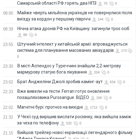
Самарській області РФ горять два НПЗ
70
0
Майже чверть мільйона українців не повернулися після
09:00
виїзду за кордон у першому півріччі
144
0
Нічна атака дронів РФ на Київщину: загинули троє осіб
08:39
88
0
Штучний інтелект у китайській армії: впроваджується
23:55
система для планування масованих авіаударів
173
0
В місті Аспендос у Туреччині знайшли 2,2-метрову
23:30
мармурову статую бога лікування
204
0
Брат Анджеліни Джолі зробив камінг-аут
23:02
634
0
Вже вивели на тести: Ferrari готує оновлення
22:33
позашляховика Purosangue. ВІДЕО
158
0
Магнітні бурі: прогноз на вихідні
22:02
1712
0
У Чехії суд вирішив вислати росіянку, яка вийшла заміж
21:32
за чеха по телефону
532
0
Вийшов трейлер нової екранізації легендарного фільму
21:15
"Афера Томаса Крауна"
874
0