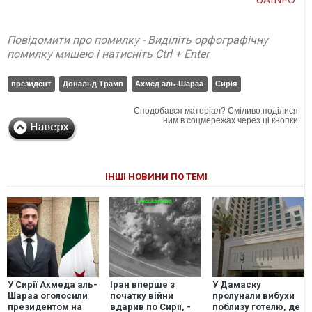
Повідомити про помилку - Виділіть орфографічну
помилку мишею і натисніть Ctrl + Enter
президент
Дональд Трамп
Ахмед аль-Шараа
Сирія
Сподобався матеріал? Сміливо поділися
ним в соцмережах через ці кнопки
ІНШІ НОВИНИ ПО ТЕМІ
У Сирії Ахмеда аль-
Іран вперше з
У Дамаску
Шараа оголосили
початку війни
пролунали вибухи
президентом на
вдарив по Сирії, -
поблизу готелю, де