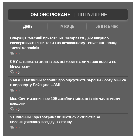
ОБГОВОРЮВАНЕ
|
ПОПУЛЯРНЕ
День
Місяць
За весь час
Операція "Чесний призов": на Закарпатті ДБР викрило
екскерівників РТЦК та СП на незаконному "списанні" понад
тисячі чоловіків
0
СБУ затримала агентів рф, які коригували удари ворога по
Миколаєву
0
У МВС Німеччини заявили про відсутність зброї на борту Ан-124
в аеропорту Лейпцига, - ЗМІ
0
Мер Сеути заявив про 100 загиблих мігрантів під час штурму
кордону
0
У Південній Кореї затримали шістьох активістів за
несанкціоновану поїздку в Україну
0