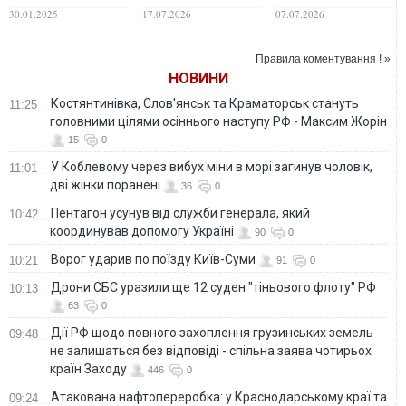
час перехідного
Reuters
зупинився Макрон
30.01.2025
17.07.2026
07.07.2026
періоду
Правила коментування ! »
НОВИНИ
Костянтинівка, Слов'янськ та Краматорськ стануть
11:25
головними цілями осіннього наступу РФ - Максим Жорін
15
0
У Коблевому через вибух міни в морі загинув чоловік,
11:01
дві жінки поранені
36
0
Пентагон усунув від служби генерала, який
10:42
координував допомогу Україні
90
0
Ворог ударив по поїзду Київ-Суми
10:21
91
0
Дрони СБС уразили ще 12 суден "тіньового флоту" РФ
10:13
63
0
Дії РФ щодо повного захоплення грузинських земель
09:48
не залишаться без відповіді - спільна заява чотирьох
країн Заходу
446
0
Атакована нафтопереробка: у Краснодарському краї та
09:24