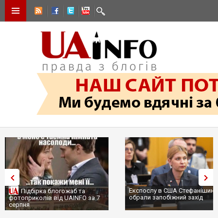
Експослу в США Стефанішині
Підбірка блогожаб та
обрали запобіжний захід
фотоприколів від UAINFO за 7
серпня