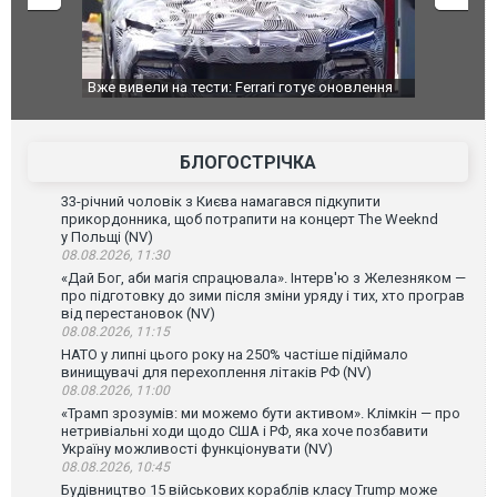
оновлення
Вийшов трейлер нової екранізації легендарного
Зеленський
фільму "Афера Томаса Крауна"
перемовин
БЛОГОСТРІЧКА
33-річний чоловік з Києва намагався підкупити
прикордонника, щоб потрапити на концерт The Weeknd
у Польщі (NV)
08.08.2026, 11:30
«Дай Бог, аби магія спрацювала». Інтерв'ю з Железняком —
про підготовку до зими після зміни уряду і тих, хто програв
від перестановок (NV)
08.08.2026, 11:15
НАТО у липні цього року на 250% частіше підіймало
винищувачі для перехоплення літаків РФ (NV)
08.08.2026, 11:00
«Трамп зрозумів: ми можемо бути активом». Клімкін — про
нетривіальні ходи щодо США і РФ, яка хоче позбавити
Україну можливості функціонувати (NV)
08.08.2026, 10:45
Будівництво 15 військових кораблів класу Trump може