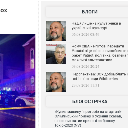
вох
БЛОГИ
Надія лише на культ жінки в
українській культурі
06.08.2026 08:49
Чому США не готові передати
Україні ліцензію на виробництв
ракет Patriot: політика, безпека 
можливі альтернативи
03.08.2026 20:24
Перспектива: ЗСУ добомблять і
всі інші склади Wildberries
23.07.2026 11:31
БЛОГОСТРІЧКА
«Купив машину і прогорів на стартапі».
Олімпійський призер з України сказав,
на що витратив призові за бронзу
Токіо-2020 (NV)