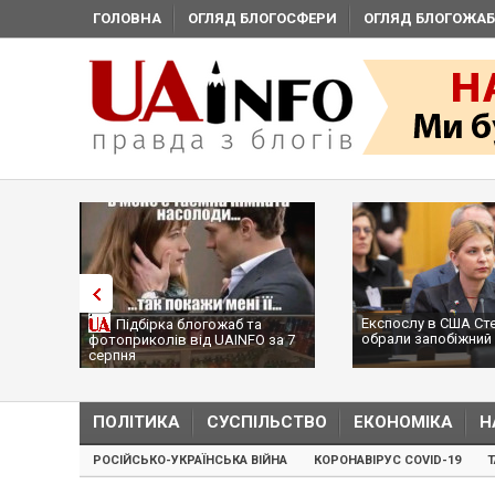
ГОЛОВНА
ОГЛЯД БЛОГОСФЕРИ
ОГЛЯД БЛОГОЖАБ
Експослу в США Ст
Підбірка блогожаб та
обрали запобіжний 
фотоприколів від UAINFO за 7
серпня
ПОЛІТИКА
СУСПІЛЬСТВО
ЕКОНОМІКА
Н
РОСІЙСЬКО-УКРАЇНСЬКА ВІЙНА
КОРОНАВІРУС COVID-19