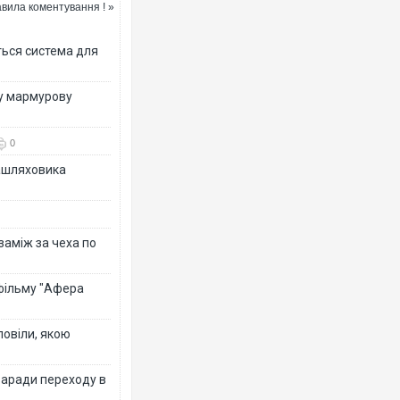
вила коментування ! »
ться система для
ву мармурову
0
зашляховика
 заміж за чеха по
 фільму "Афера
повіли, якою
заради переходу в