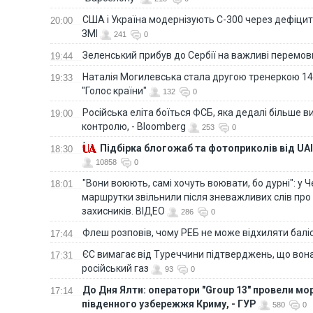
США і Україна модернізують С-300 через дефіцит р
20:00
ЗМІ
241
0
Зеленський прибув до Сербії на важливі перемо
19:44
Наталія Могилевська стала другою тренеркою 14
19:33
"Голос країни"
132
0
Російська еліта боїться ФСБ, яка дедалі більше в
19:00
контролю, - Bloomberg
253
0
Підбірка блогожаб та фотоприколів від UAI
18:30
10858
0
"Вони воюють, самі хочуть воювати, бо дурні": у 
18:01
маршрутки звільнили після зневажливих слів про
захисників. ВІДЕО
286
0
Флеш розповів, чому РЕБ не може відхиляти балі
17:44
ЄС вимагає від Туреччини підтверджень, що вона
17:31
російський газ
93
0
До Дня Ялти: оператори "Group 13" провели мо
17:14
південного узбережжя Криму, - ГУР
580
0