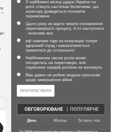
У найближчі місяці удари України по
росії стануть настільки болючими, що
ся
агресору доведеться поновити
х —
перемовини
Цього року не варто чекати поновлення
переговорного процесу. А от наступного
- можливо все
ії»
рф навпаки піде на ескалацію попри
здоровий глузд і намагатиметься
й
триматися до останнього
Найближчим часом росія може
погодитись на переговори, але
серйозних намірів росіяни не матимуть
Вже давно не роблю жодних прогнозів
щодо завершення війни
ОБГОВОРЮВАНЕ
|
ПОПУЛЯРНЕ
День
Місяць
За весь час