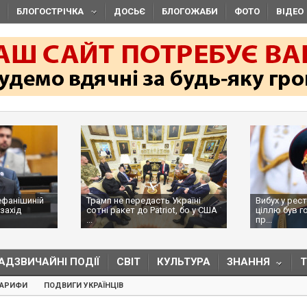
БЛОГОСТРІЧКА
ДОСЬЄ
БЛОГОЖАБИ
ФОТО
ВІДЕО
ефанішиній
Трамп не передасть Україні
Вибух у рес
захід
сотні ракет до Patriot, бо у США
ціллю був г
...
пр...
АДЗВИЧАЙНІ ПОДІЇ
СВІТ
КУЛЬТУРА
ЗНАННЯ
ТАРИФИ
ПОДВИГИ УКРАЇНЦІВ