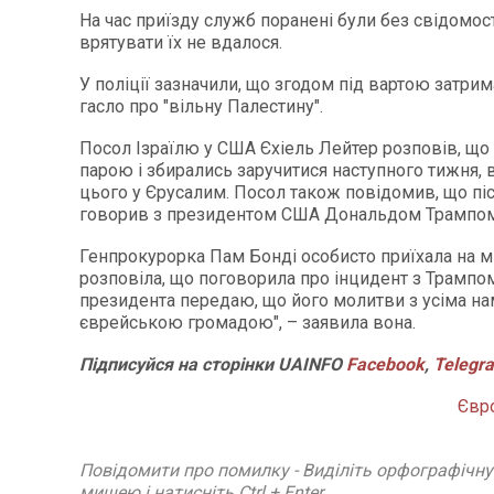
На час приїзду служб поранені були без свідомості
врятувати їх не вдалося.
У поліції зазначили, що згодом під вартою затри
гасло про "вільну Палестину".
Посол Ізраїлю у США Єхіель Лейтер розповів, що 
парою і збирались заручитися наступного тижня
цього у Єрусалим. Посол також повідомив, що піс
говорив з президентом США Дональдом Трампом
Генпрокурорка Пам Бонді особисто приїхала на мі
розповіла, що поговорила про інцидент з Трампом.
президента передаю, що його молитви з усіма на
єврейською громадою", – заявила вона.
Підписуйся
на
сторінки
UAINFO
Facebook
,
Telegr
Євр
Повідомити про помилку - Виділіть орфографічн
мишею і натисніть Ctrl + Enter