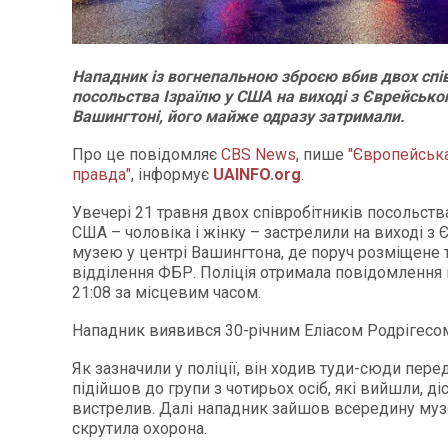
Нападник із вогнепальною зброєю вбив двох спі
посольства Ізраїлю у США на виході з Єврейсько
Вашингтоні, його майже одразу затримали.
Про це повідомляє
CBS News
, пише
"Європейськ
правда"
, інформує
UAINFO
.org
.
Увечері 21 травня двох співробітників посольств
США – чоловіка і жінку – застрелили на виході з
музею у центрі Вашингтона, де поруч розміщене
відділення ФБР. Поліція отримала повідомлення 
21:08 за місцевим часом.
Нападник виявився 30-річним Еліасом Родрігесом
Як зазначили у поліції, він ходив туди-сюди пере
підійшов до групи з чотирьох осіб, які вийшли, діс
вистрелив. Далі нападник зайшов всередину муз
скрутила охорона.