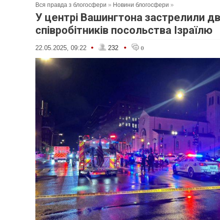
Вся правда з блогосфери
»
Новини блогосфери
»
У центрі Вашингтона застрелили д
співробітників посольства Ізраїлю
•
•
22.05.2025, 09:22
232
0