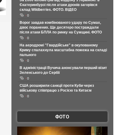
За 2000 кілометрів від кордону з Україною: в
Єкатеринбурзі після атаки дронів загорівся
склад Wildberries. ФОТО. ВІДЕО
0
Ворог завдав комбінованого удару по Сумах,
двоє поранених. Ще десятеро постраждали
після атаки БПЛА по ринку на Сумщині. ФОТО
0
На аеродромі "Гвардійське" в окупованому
Криму спалахнула масштабна пожежа на складі
пального
0
В адміністрації Вучича анонсували перший візит
Зеленського до Сербії
0
США розширили санкції проти Куби через
військову співпрацю з Росією та Китаєм
0
ФОТО