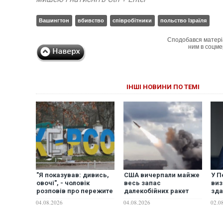
Вашингтон
вбивство
співробітники
польство Ізраїля
Сподобався матері
ним в соцме
ІНШІ НОВИНИ ПО ТЕМІ
"Я показував: дивись,
США вичерпали майже
У П
овочі", - чоловік
весь запас
виз
розповів про пережите
далекобійних ракет
зда
полювання дрона у
через війну з Іраном, -
Ізр
04.08.2026
04.08.2026
02.0
Херсоні
Reuters