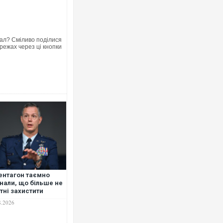
ал? Сміливо поділися
режах через ці кнопки
Ворог завдав комбінованого удару
двоє поранених. Ще десятеро по
після атаки БПЛА по ринку на Сумщ
ентагон таємно
нали, що більше не
тні захистити
Вже вивели на тести: Ferrari готує
аїль, - WP
8.2026
позашляховика Purosangue. ВІДЕО