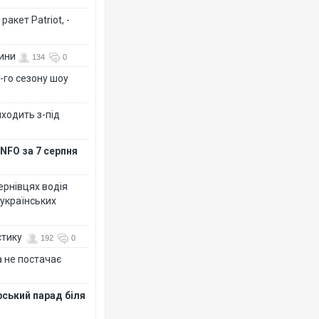
акет Patriot, -
вини
134
0
-го сезону шоу
иходить з-під
NFO за 7 серпня
Чернівцях водія
 українських
стику
192
0
 не постачає
рський парад біля