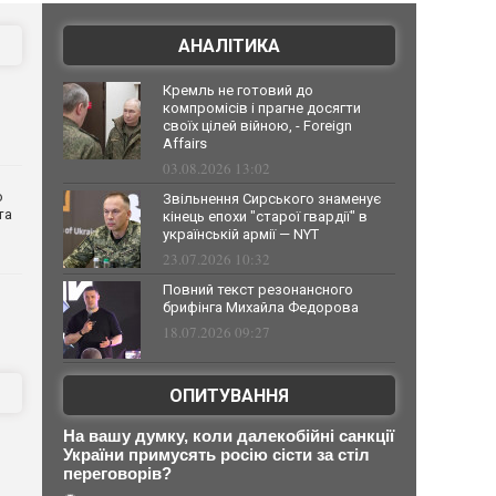
АНАЛІТИКА
Кремль не готовий до
компромісів і прагне досягти
своїх цілей війною, - Foreign
Affairs
03.08.2026 13:02
о
Звільнення Сирського знаменує
та
кінець епохи "старої гвардії" в
українській армії — NYT
23.07.2026 10:32
Повний текст резонансного
брифінга Михайла Федорова
18.07.2026 09:27
ОПИТУВАННЯ
На вашу думку, коли далекобійні санкції
України примусять росію сісти за стіл
переговорів?