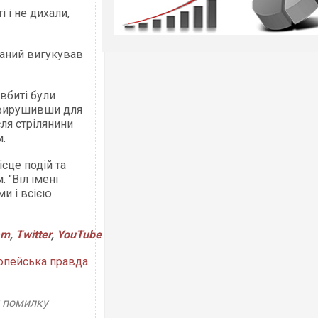
 і не дихали,
маний вигукував
вбиті були
, вирушивши для
ля стрілянини
.
сце подій та
 "Віл імені
ми і всією
am
,
Twitter
,
YouTube
опейська правда
у помилку