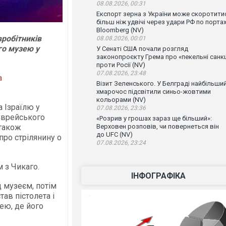
08.08.2026, 00:31
Експорт зерна з України може скоротити
більш ніж удвічі через удари РФ по порта
Bloomberg (NV)
вробітників
08.08.2026, 00:01
го музею у
У Сенаті США почали розгляд
законопроєкту Грема про «пекельні санкц
проти Росії (NV)
07.08.2026, 23:48
а
Візит Зеленського. У Белграді найбільши
хмарочос підсвітили синьо-жовтими
кольорами (NV)
а Ізраїлю у
07.08.2026, 23:36
 Єврейського
«Розрив у грошах зараз ще більший»:
 також
Верховен розповів, чи повернеться він
до UFC (NV)
про стрілянину о
07.08.2026, 23:24
 з Чикаго.
ІНФОГРАФІКА
д музеєм, потім
тав пістолета і
ею, де його