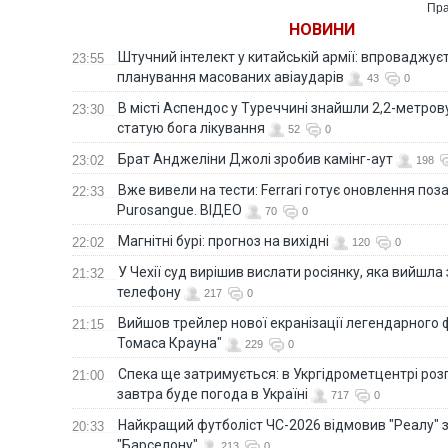
Пра
НОВИНИ
Штучний інтелект у китайській армії: впроваджує
23:55
планування масованих авіаударів
43
0
В місті Аспендос у Туреччині знайшли 2,2-метро
23:30
статую бога лікування
52
0
Брат Анджеліни Джолі зробив камінг-аут
23:02
198
Вже вивели на тести: Ferrari готує оновлення по
22:33
Purosangue. ВІДЕО
70
0
Магнітні бурі: прогноз на вихідні
22:02
120
0
У Чехії суд вирішив вислати росіянку, яка вийшла
21:32
телефону
217
0
Вийшов трейлер нової екранізації легендарного
21:15
Томаса Крауна"
229
0
Спека ще затримується: в Укргідрометцентрі роз
21:00
завтра буде погода в Україні
717
0
Найкращий футболіст ЧС-2026 відмовив "Реалу" 
20:33
"Барселону"
213
0