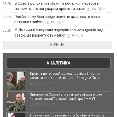
В Одесі пролунали вибухи та почалися перебої зі
07:29
світлом: місто під ударом дронів та ракет
147
0
Російському Бєлгороду вночі не дала спати серія
06:33
потужних вибухів
130
0
У Німеччині фіксували підозрілі польоти дронів над
05:25
базою, де ремонтують Patriot
76
0
БІЛЬШЕ
АНАЛІТИКА
Кремль не готовий до компромісів і прагне
досягти своїх цілей війною, - Foreign Affairs
03.08.2026 13:02
Звільнення Сирського знаменує кінець епохи
"старої гвардії" в українській армії — NYT
23.07.2026 10:32
Повний текст резонансного брифінга Михайла