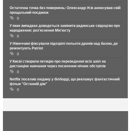
Остаточна точка без повернень: Олександр Усік анонсував свій
прощальний поєдинок
0
У яких випадках доведеться замінити радянське свідоцтво про
народження: роз'яснення Мін'юсту
0
У Німеччині фіксували підозрілі польоти дронів над базою, де
ремонтують Patriot
0
У Києві створили петицію про переведення всіх шкіл на
дистанціне навчання через посилення нічних обстрілів
0
Netflix поселив людину у білборді, що рекламує фантастичний
фільм "Останній дім"
0