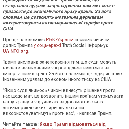
скасування судами запроваджених ним мит може
призвести до економічного краху країни. За його
словами, це дозволить іноземним державам
використовувати антиамериканські тарифи проти
США.
Про це повідомляє
РБК-Україна
посилаючись на
допис Трампа
у соцмережі
Truth Social, інформує
UAINFO.org
.
Трамп висловив занепокоєння тим, що суди можуть
визнати незаконними запроваджені ним мита на
імпорт з низки країн. За його словами, це відкриє шлях
іноземним урядам до економічного тиску на США.
"Якщо суди якимось чином винесуть рішення проти
нас щодо мит, це дозволить іншим країнам утримувати
нашу країну в заручниках за допомогою своїх
антиамериканських тарифів, які вони
використовуватимуть проти нас", - написав Трамп.
Читайте також:
Якщо Трамп відмовиться від