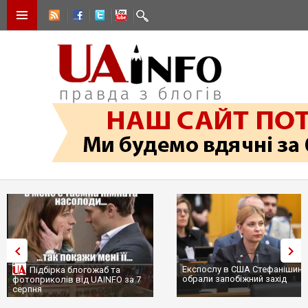
Експослу в США Стефанішині
Підбірка блогожаб та
обрали запобіжний захід
фотоприколів від UAINFO за 7
серпня