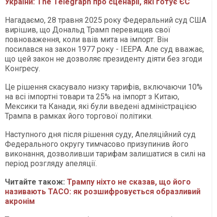
України: The Telegraph про сценарії, які готує ЄС
Нагадаємо,
28 травня 2025 року Федеральний суд США
вирішив, що Дональд Трамп перевищив свої
повноваження, коли ввів мита на імпорт. Він
посилався на закон 1977 року - IEEPA. Але суд вважає,
що цей закон не дозволяє президенту діяти без згоди
Конгресу.
Це рішення скасувало низку тарифів, включаючи 10%
на всі імпортні товари та 25% на імпорт з Китаю,
Мексики та Канади, які були введені адміністрацією
Трампа в рамках його торгової політики.
Наступного дня після рішення суду, Апеляційний суд
Федерального округу тимчасово призупинив його
виконання, дозволивши тарифам залишатися в силі на
період розгляду апеляції.
Читайте також:
Трампу ніхто не сказав, що його
називають TACO: як розшифровується образливий
акронім