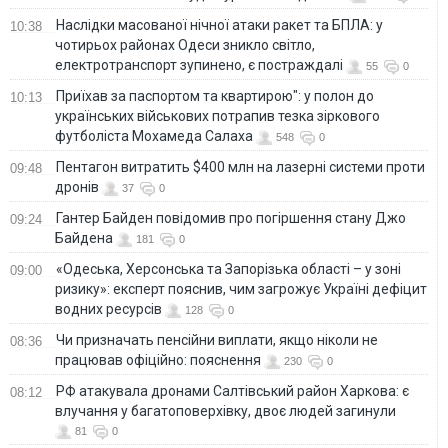
Наслідки масованої нічної атаки ракет та БПЛА: у
10:38
чотирьох районах Одеси зникло світло,
електротранспорт зупинено, є постраждалі
55
0
Приїхав за паспортом та квартирою": у полон до
10:13
українських військових потрапив тезка зіркового
футболіста Мохамеда Салаха
548
0
Пентагон витратить $400 млн на лазерні системи проти
09:48
дронів
37
0
Гантер Байден повідомив про погіршення стану Джо
09:24
Байдена
181
0
«Одеська, Херсонська та Запорізька області – у зоні
09:00
ризику»: експерт пояснив, чим загрожує Україні дефіцит
водних ресурсів
128
0
Чи призначать пенсійни виплати, якщо ніколи не
08:36
працював офіційно: пояснення
230
0
РФ атакувала дронами Салтівський район Харкова: є
08:12
влучання у багатоповерхівку, двоє людей загинули
81
0