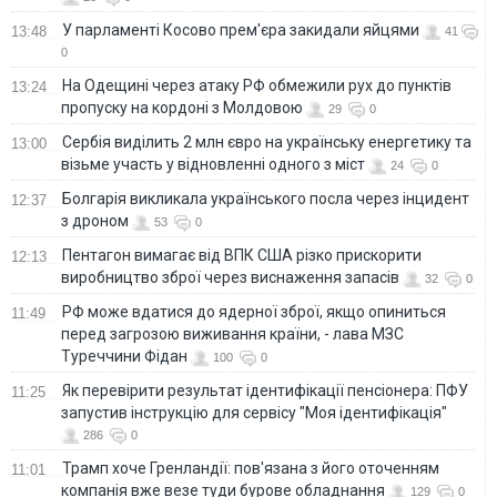
У парламенті Косово прем'єра закидали яйцями
13:48
41
0
На Одещині через атаку РФ обмежили рух до пунктів
13:24
пропуску на кордоні з Молдовою
29
0
Сербія виділить 2 млн євро на українську енергетику та
13:00
візьме участь у відновленні одного з міст
24
0
Болгарія викликала українського посла через інцидент
12:37
з дроном
53
0
Пентагон вимагає від ВПК США різко прискорити
12:13
виробництво зброї через виснаження запасів
32
0
РФ може вдатися до ядерної зброї, якщо опиниться
11:49
перед загрозою виживання країни, - лава МЗС
Туреччини Фідан
100
0
Як перевірити результат ідентифікації пенсіонера: ПФУ
11:25
запустив інструкцію для сервісу "Моя ідентифікація"
286
0
Трамп хоче Гренландії: пов'язана з його оточенням
11:01
компанія вже везе туди бурове обладнання
129
0