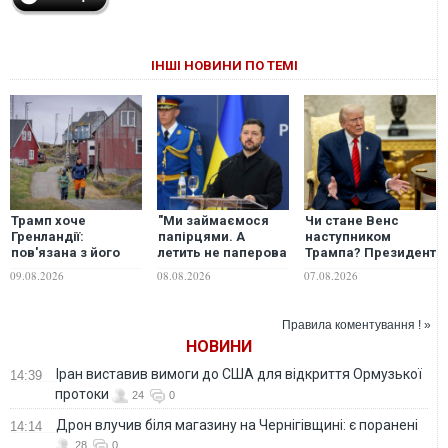
ІНШІ НОВИНИ ПО ТЕМІ
Трамп хоче
"Ми займаємося
Чи стане Венс
Гренландії:
папірцями. А
наступником
пов'язана з його
летить не паперова
Трампа? Президент
оточенням
ракета", -
США виступив із
09.08.2026
08.08.2026
07.08.2026
компанія вже везе
Зеленський
неочікуваною
туди бурове
заявив, що просив
заявою
обладнання
ліцензії на Patriot
Правила коментування ! »
ще у перший рік
НОВИНИ
війни
Іран виставив вимоги до США для відкриття Ормузької
14:39
протоки
24
0
Дрон влучив біля магазину на Чернігівщині: є поранені
14:14
28
0