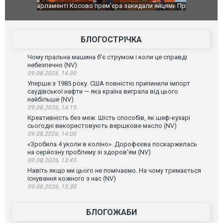
идали яйцями
Приїхав за паспортом та квартирою": у полон
Одесу накр
до українських військових потрапив тезка
ураганним 
зіркового футболіста Мохамеда Салаха
БЛОГОСТРІЧКА
Чому пральна машина б'є струмом і коли це справді
небезпечно (NV)
09.08.2026, 14:30
Уперше з 1985 року. США повністю припинили імпорт
саудівської нафти — яка країна виграла від цього
найбільше (NV)
09.08.2026, 14:15
Креативність без меж. Шість способів, як шеф-кухарі
сьогодні використовують вершкове масло (NV)
09.08.2026, 14:00
«Зробила 4 уколи в коліно». Дорофєєва поскаржилась
на серйозну проблему зі здоров’ям (NV)
09.08.2026, 13:45
Навіть якщо ми цього не помічаємо. На чому тримається
існування кожного з нас (NV)
09.08.2026, 13:30
БЛОГОЖАБИ