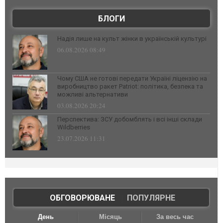
БЛОГИ
Надія лише на культ жінки в українській культурі
06.08.2026 08:49
Чому США не готові передати Україні ліцензію на
виробництво ракет Patriot: політика, безпека та
можливі альтернативи
03.08.2026 20:24
Перспектива: ЗСУ добомблять і всі інші склади
Wildberries
23.07.2026 11:31
ОБГОВОРЮВАНЕ
|
ПОПУЛЯРНЕ
День
Місяць
За весь час