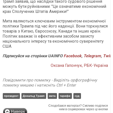
Трамп заявив, що наслідки такого судового рішення
можуть бути руйнівними: "Це означатиме економічний
крах Сполучених Штатів Америки!"
Мита являються ключовим інструментом економічної
політики Трампа під час його каденції. Вони торкнулися
товарів з Китаю, Євросоюзу, Канади та інших країн.
Політик вважає їх ефективним засобом захисту
національного інтересу та економічного суверенітету
США.
Підписуйся
на
сторінки
UAINFO
Facebook
,
Telegram
,
Twitt
Оксана Гапончук, РБК-Україна
Повідомити про помилку - Виділіть орфографічну
помилку мишею і натисніть Ctrl + Enter
президент
Дональд Трамп
мита
тарифи
суд
Сподобався матеріал? Сміливо поділися
ним в соцмережах через ці кнопки