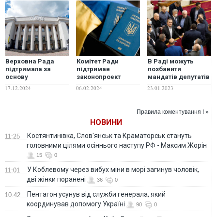
Верховна Рада
Комітет Ради
В Раді можуть
підтримала за
підтримав
позбавити
основу
законопроект
мандатів депутатів
законопроєкт щодо
Зеленського про
екс-ОПЗЖ через
17.12.2024
06.02.2024
23.01.2023
інституту
множинне
подвійне
множинного
громадянство
громадянство
громадянства
Правила коментування ! »
НОВИНИ
Костянтинівка, Слов'янськ та Краматорськ стануть
11:25
головними цілями осіннього наступу РФ - Максим Жорін
15
0
У Коблевому через вибух міни в морі загинув чоловік,
11:01
дві жінки поранені
36
0
Пентагон усунув від служби генерала, який
10:42
координував допомогу Україні
90
0