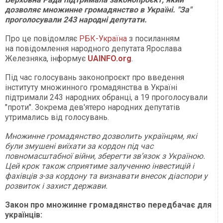
дозволяє множинне громадянство в Україні. "За"
проголосували 243 народні депутати.
Про це повідомляє
РБК-Україна
з посиланням
на повідомлення народного депутата Ярослава
Железняка, інформує
UAINFO.org
.
Під час голосувань законопроєкт про введення
інституту множинного громадянства в Україні
підтримали 243 народних обранці, а 19 проголосували
"проти". Зокрема дев'ятеро народних депутатів
утримались від голосувань.
Множинне громадянство дозволить українцям, які
були змушені виїхати за кордон під час
повномасштабної війни, зберегти зв’язок з Україною.
Цей крок також сприятиме залученню інвестицій і
фахівців з-за кордону та визнавати внесок діаспори у
розвиток і захист держави.
Закон про множинне громадянство передбачає для
українців: