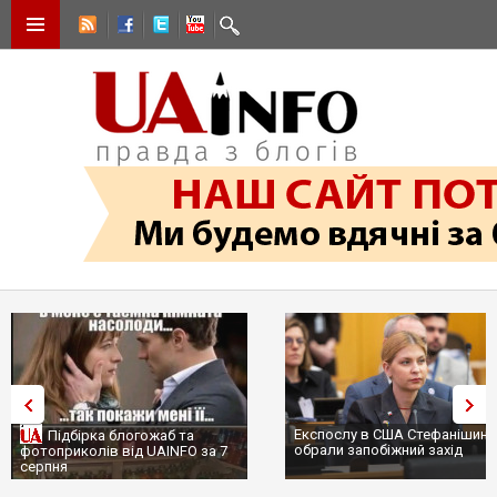
Експослу в США Стефанішині
Підбірка блогожаб та
обрали запобіжний захід
фотоприколів від UAINFO за 7
серпня