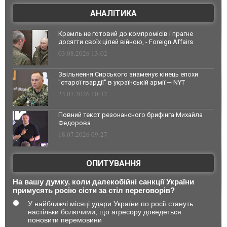
АНАЛІТИКА
Кремль не готовий до компромісів і прагне
досягти своїх цілей війною, - Foreign Affairs
03.08.2026 13:02
Звільнення Сирського знаменує кінець епохи
"старої гвардії" в українській армії — NYT
23.07.2026 10:32
Повний текст резонансного брифінга Михайла
Федорова
18.07.2026 09:27
ОПИТУВАННЯ
На вашу думку, коли далекобійні санкції України
примусять росію сісти за стіл переговорів?
У найближчі місяці удари України по росії стануть
настільки болючими, що агресору доведеться
поновити перемовини