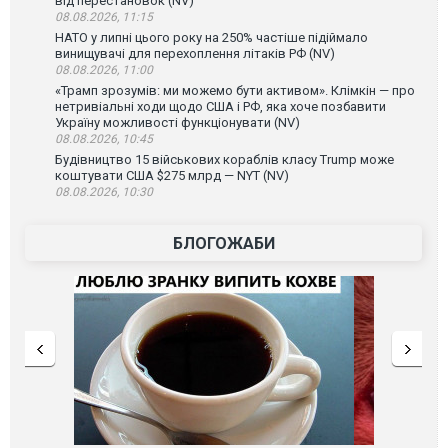
від перестановок (NV)
08.08.2026, 11:15
НАТО у липні цього року на 250% частіше підіймало
винищувачі для перехоплення літаків РФ (NV)
08.08.2026, 11:00
«Трамп зрозумів: ми можемо бути активом». Клімкін — про
нетривіальні ходи щодо США і РФ, яка хоче позбавити
Україну можливості функціонувати (NV)
08.08.2026, 10:45
Будівництво 15 військових кораблів класу Trump може
коштувати США $275 млрд — NYT (NV)
08.08.2026, 10:30
БЛОГОЖАБИ