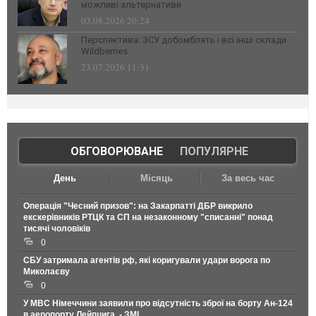
можливі альтернативи
03.08.2026 20:24
Перспектива: ЗСУ добомблять і всі інші склади
Wildberries
23.07.2026 11:31
ОБГОВОРЮВАНЕ
|
ПОПУЛЯРНЕ
День
Місяць
За весь час
Операція "Чесний призов": на Закарпатті ДБР викрило
екскерівників РТЦК та СП на незаконному "списанні" понад
тисячі чоловіків
0
СБУ затримала агентів рф, які коригували удари ворога по
Миколаєву
0
У МВС Німеччини заявили про відсутність зброї на борту Ан-124
в аеропорту Лейпцига, - ЗМІ