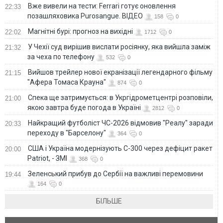
Вже вивели на тести: Ferrari готує оновлення
22:33
позашляховика Purosangue. ВІДЕО
158
0
Магнітні бурі: прогноз на вихідні
22:02
1712
0
У Чехії суд вирішив вислати росіянку, яка вийшла заміж
21:32
за чеха по телефону
532
0
Вийшов трейлер нової екранізації легендарного фільму
21:15
"Афера Томаса Крауна"
874
0
Спека ще затримується: в Укргідрометцентрі розповіли,
21:00
якою завтра буде погода в Україні
2812
0
Найкращий футболіст ЧС-2026 відмовив "Реалу" заради
20:33
переходу в "Барселону"
364
0
США і Україна модернізують С-300 через дефіцит ракет
20:00
Patriot, - ЗМІ
368
0
Зеленський прибув до Сербії на важливі перемовини
19:44
164
0
БІЛЬШЕ