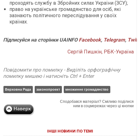
проходять службу в Збройних силах України (ЗСУ);
право на українське громадянство для осіб, які
зазнають політичного переслідування у своїх
країнах.
Підписуйся
на
сторінки
UAINFO
Facebook
,
Telegram
,
Twitt
Сергій Пишкін, РБК-Україна
Повідомити про помилку - Виділіть орфографічну
помилку мишею і натисніть Ctrl + Enter
Верховна Рада
законопроект
множинне громадянство
Сподобався матеріал? Сміливо поділися
ним в соцмережах через ці кнопки
ІНШІ НОВИНИ ПО ТЕМІ