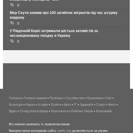
0
Мер Сеути заявив про 100 загиблих мігрантів під час штурму
кордону
0
У Південній Кореї затримали шістьох активістів за
несанкціоновану поїздку в Україну
0
Головна
•
Головні новини
•
Політика
•
Суспільство
•
Економіка
беспроводной
•
Світ
•
Культура
•
Наука
•
Історія
•
Освіта
•
Авто
•
IT
•
Здоров'я
интернет
•
Спорт
•
Фото
•
Відео
•
Огляд блогосфери
•
Блоголента
•
Рейтинг блогів
киев
•
Блогожаби
и
Всі новини належать їх правовласникам.
область
Використання матеріалів сайту
uainfo.org
дозволяється за умови
wimax