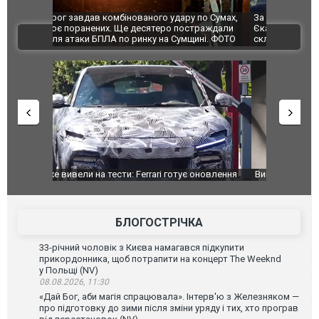
по Сумах,
За 2000 кілометрів від кордону з Україною: в
"Мої іграш
траждали
Єкатеринбурзі після атаки дронів загорівся
суперкарів
ВІДЕО
ині. ФОТО
склад Wildberries. ФОТО. ВІДЕО
оновлення
Вийшов трейлер нової екранізації легендарного
Зеленський
фільму "Афера Томаса Крауна"
перемовин
БЛОГОСТРІЧКА
33-річний чоловік з Києва намагався підкупити
прикордонника, щоб потрапити на концерт The Weeknd
у Польщі (NV)
08.08.2026, 11:30
«Дай Бог, аби магія спрацювала». Інтерв'ю з Железняком —
про підготовку до зими після зміни уряду і тих, хто програв