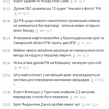
Ворог ударив по поїзду Київ-Суми
10:21
91
0
Дрони СБС уразили ще 12 суден "тіньового флоту" РФ
10:13
63
0
Дії РФ щодо повного захоплення грузинських земель
09:48
не залишаться без відповіді - спільна заява чотирьох
країн Заходу
446
0
Атакована нафтопереробка: у Краснодарському краї та
09:24
Самарській області РФ горять два НПЗ
70
0
Майже чверть мільйона українців не повернулися після
09:00
виїзду за кордон у першому півріччі
144
0
Нічна атака дронів РФ на Київщину: загинули троє осіб
08:39
88
0
Штучний інтелект у китайській армії: впроваджується
23:55
система для планування масованих авіаударів
173
0
В місті Аспендос у Туреччині знайшли 2,2-метрову
23:30
мармурову статую бога лікування
204
0
Брат Анджеліни Джолі зробив камінг-аут
23:02
634
0