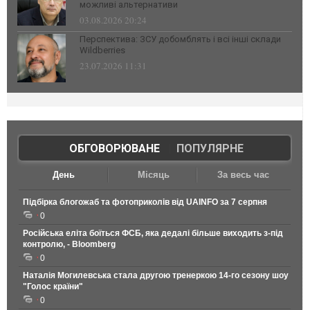
можливі альтернативи
03.08.2026 20:24
Перспектива: ЗСУ добомблять і всі інші склади
Wildberries
23.07.2026 11:31
ОБГОВОРЮВАНЕ
|
ПОПУЛЯРНЕ
День
Місяць
За весь час
Підбірка блогожаб та фотоприколів від UAINFO за 7 серпня
0
Російська еліта боїться ФСБ, яка дедалі більше виходить з-під
контролю, - Bloomberg
0
Наталія Могилевська стала другою тренеркою 14-го сезону шоу
"Голос країни"
0