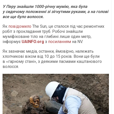
У Перу знайшли 1000-річну мумію, яка була
у сидячому положенні зі зігнутими руками, а на голові
все ще було волосся.
Як
повідомило
The Sun, це сталося під час ремонтних
робіт з прокладання труб. Робочі знайшли
муміфіковане тіло на глибині лише один метр,
інформує
UAINFO
.org
з
посиланням
на NV.
Як зазначає медіа, останки, ймовірно, належать
хлопчикові віком від 10 до 15 років. Вони ще були
в «гарному стані», з деякими пасмами каштанового
волосся.