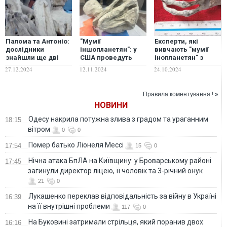
Палома та Антоніо:
"Мумії
Експерти, які
дослідники
іншопланетян": у
вивчають "мумії
знайшли ще дві
США проведуть
інопланетян" з
"мумії
розслідування, яке
Перу, зробили
27.12.2024
12.11.2024
24.10.2024
іншопланетян"
розставить всі
вражаючу знахідку
крапки над "і"
під час розтину
їхніх тіл
Правила коментування ! »
НОВИНИ
Одесу накрила потужна злива з градом та ураганним
18:15
вітром
0
0
Помер батько Ліонеля Мессі
17:54
15
0
Нічна атака БпЛА на Київщину: у Броварському районі
17:45
загинули директор ліцею, її чоловік та 3-річний онук
21
0
Лукашенко переклав відповідальність за війну в Україні
16:39
на її внутрішні проблеми
117
0
На Буковині затримали стрільця, який поранив двох
16:16