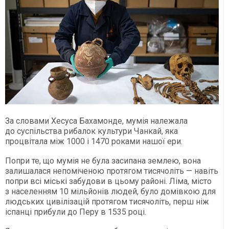
За словами Хесуса Бахамонде, мумія належала
до суспільства рибалок культури Чанкай, яка
процвітала між 1000 і 1470 роками нашої ери.
Попри те, що мумія не була засипана землею, вона
залишалася непоміченою протягом тисячоліть — навіть
попри всі міські забудови в цьому районі. Ліма, місто
з населенням 10 мільйонів людей, було домівкою для
людських цивілізацій протягом тисячоліть, перш ніж
іспанці прибули до Перу в 1535 році.