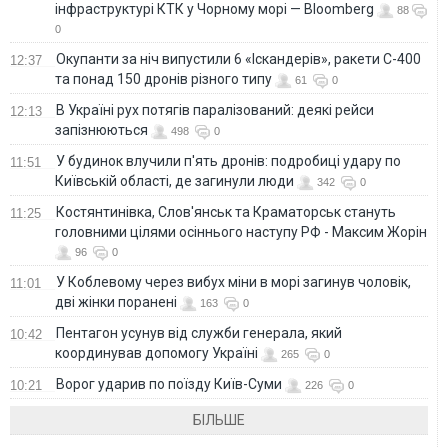
інфраструктурі КТК у Чорному морі — Bloomberg
88
0
Окупанти за ніч випустили 6 «Іскандерів», ракети С-400
12:37
та понад 150 дронів різного типу
61
0
В Україні рух потягів паралізований: деякі рейси
12:13
запізнюються
498
0
У будинок влучили п'ять дронів: подробиці удару по
11:51
Київській області, де загинули люди
342
0
Костянтинівка, Слов'янськ та Краматорськ стануть
11:25
головними цілями осіннього наступу РФ - Максим Жорін
96
0
У Коблевому через вибух міни в морі загинув чоловік,
11:01
дві жінки поранені
163
0
Пентагон усунув від служби генерала, який
10:42
координував допомогу Україні
265
0
Ворог ударив по поїзду Київ-Суми
10:21
226
0
БІЛЬШЕ