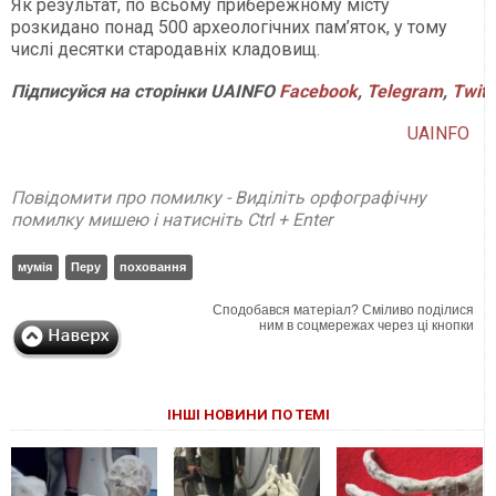
Як результат, по всьому прибережному місту
розкидано понад 500 археологічних пам’яток, у тому
числі десятки стародавніх кладовищ.
Підписуйся
на
сторінки
UAINFO
Facebook
,
Telegram
,
Twitt
UAINFO
Повідомити про помилку - Виділіть орфографічну
помилку мишею і натисніть Ctrl + Enter
мумія
Перу
поховання
Сподобався матеріал? Сміливо поділися
ним в соцмережах через ці кнопки
ІНШІ НОВИНИ ПО ТЕМІ