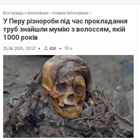
Вся правда з блогосфери
»
Новини блогосфери
»
У Перу різнороби під час прокладання
труб знайшли мумію з волоссям, якій
1000 років
•
•
25.06.2025, 23:57
408
0