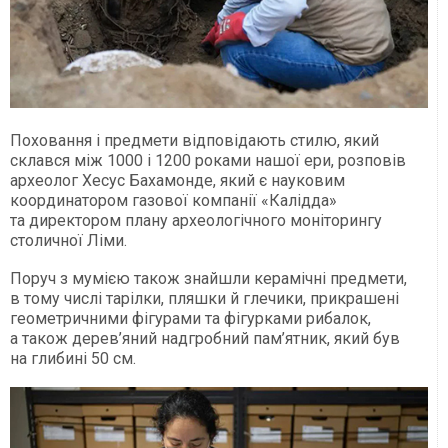
Поховання і предмети відповідають стилю, який
склався між 1000 і 1200 роками нашої ери, розповів
археолог Хесус Бахамонде, який є науковим
координатором газової компанії «Калідда»
та директором плану археологічного моніторингу
столичної Ліми.
Поруч з мумією також знайшли керамічні предмети,
в тому числі тарілки, пляшки й глечики, прикрашені
геометричними фігурами та фігурками рибалок,
а також дерев’яний надгробний пам’ятник, який був
на глибині 50 см.