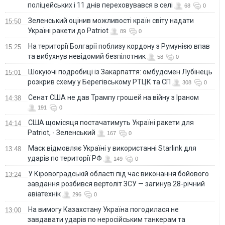
поліцейських і 11 днів переховувався в селі
68
0
Зеленський оцінив можливості країн світу надати
15:50
Україні ракети до Patriot
89
0
На території Болгарії поблизу кордону з Румунією впав
15:25
та вибухнув невідомий безпілотник
58
0
Шокуючі подробиці із Закарпаття: омбудсмен Лубінець
15:01
розкрив схему у Берегівському РТЦК та СП
308
0
Сенат США не дав Трампу грошей на війну з Іраном
14:38
191
0
США щомісяця постачатимуть Україні ракети для
14:14
Patriot, - Зеленський
167
0
Маск відмовляє Україні у використанні Starlink для
13:48
ударів по території РФ
149
0
У Кіровоградській області під час виконання бойового
13:24
завдання розбився вертоліт ЗСУ — загинув 28-річний
авіатехнік
296
0
На вимогу Казахстану Україна погодилася не
13:00
завдавати ударів по неросійським танкерам та