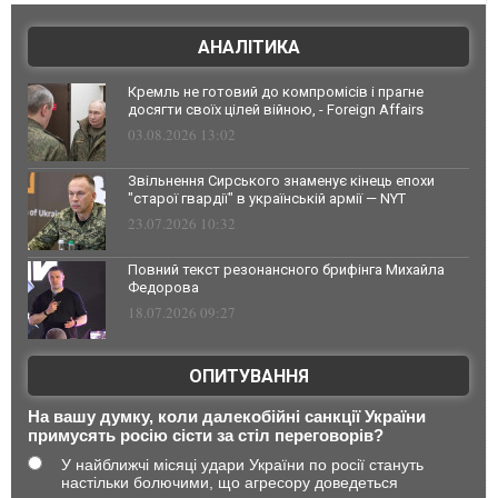
АНАЛІТИКА
Кремль не готовий до компромісів і прагне
досягти своїх цілей війною, - Foreign Affairs
03.08.2026 13:02
Звільнення Сирського знаменує кінець епохи
"старої гвардії" в українській армії — NYT
23.07.2026 10:32
Повний текст резонансного брифінга Михайла
Федорова
18.07.2026 09:27
ОПИТУВАННЯ
На вашу думку, коли далекобійні санкції України
примусять росію сісти за стіл переговорів?
У найближчі місяці удари України по росії стануть
настільки болючими, що агресору доведеться