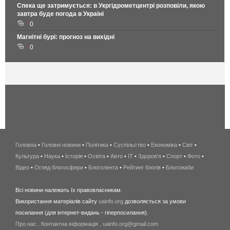
Спека ще затримується: в Укргідрометцентрі розповіли, якою
завтра буде погода в Україні
0
Магнітні бурі: прогноз на вихідні
0
Головна
•
Головні новини
•
Політика
•
Суспільство
•
Економіка
беспроводной
•
Світ
•
Культура
•
Наука
•
Історія
•
Освіта
•
Авто
•
IT
•
Здоров'я
интернет
•
Спорт
•
Фото
•
Відео
•
Огляд блогосфери
•
Блоголента
•
Рейтинг блогів
киев
•
Блогожаби
и
Всі новини належать їх правовласникам.
область
Використання матеріалів сайту
uainfo.org
дозволяється за умови
wimax
посилання (для інтернет-видань - гіперпосилання).
интернет
Про нас
.
Контактна інформація
.
uainfo.org@gmail.com
в