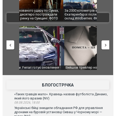
по Сумах,
За 2000 кілометрів від кордону з Україною: в
"Мої іграш
траждали
Єкатеринбурзі після атаки дронів загорівся
суперкарів
ВІДЕО
ині. ФОТО
склад Wildberries. ФОТО. ВІДЕО
оновлення
Вийшов трейлер нової екранізації легендарного
Зеленський
фільму "Афера Томаса Крауна"
перемовин
БЛОГОСТРІЧКА
«Таких гравців мало». Кравець назвав футболіста Динамо,
який його вразив (NV)
08.08.2026, 18:00
Українські бійці знищили обладнання РФ для управління
дронами на буровій установці Сиваш у Чорному морі —