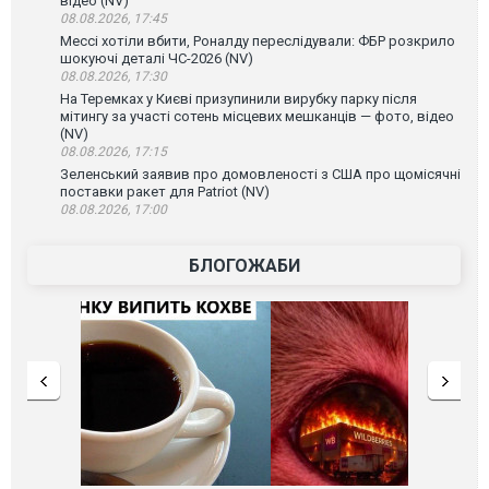
відео (NV)
08.08.2026, 17:45
Мессі хотіли вбити, Роналду переслідували: ФБР розкрило
шокуючі деталі ЧС-2026 (NV)
08.08.2026, 17:30
На Теремках у Києві призупинили вирубку парку після
мітингу за участі сотень місцевих мешканців — фото, відео
(NV)
08.08.2026, 17:15
Зеленський заявив про домовленості з США про щомісячні
поставки ракет для Patriot (NV)
08.08.2026, 17:00
БЛОГОЖАБИ