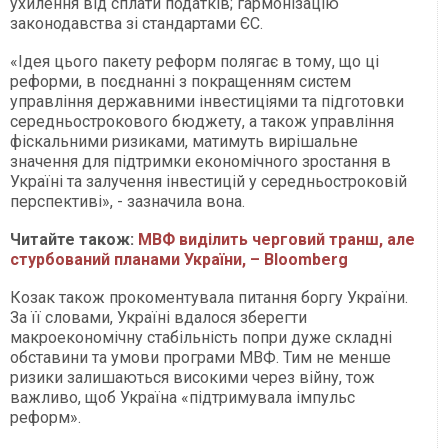
ухилення від сплати податків; гармонізацію
законодавства зі стандартами ЄС.
«Ідея цього пакету реформ полягає в тому, що ці
реформи, в поєднанні з покращенням систем
управління державними інвестиціями та підготовки
середньострокового бюджету, а також управління
фіскальними ризиками, матимуть вирішальне
значення для підтримки економічного зростання в
Україні та залучення інвестицій у середньостроковій
перспективі», - зазначила вона.
Читайте також:
МВФ виділить черговий транш, але
стурбований планами України, – Bloomberg
Козак також прокоментувала питання боргу України.
За її словами, Україні вдалося зберегти
макроекономічну стабільність попри дуже складні
обставини та умови програми МВФ. Тим не менше
ризики залишаються високими через війну, тож
важливо, щоб Україна «підтримувала імпульс
реформ».