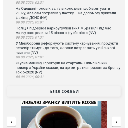
08.08.2026, 02:31
На Одещині чоловік заліз в колодязь, щоб врятувати
кішку, але сам потрапив у пастку — на допомогу приїхали
фахівці ДСНС (NV)
08.08.2026, 02:01
Поліція підозрює наркоугруповання: у Бразилії під час
матчу застрелили 15-річного футболіста (NV)
08.08.2026, 01:31
У Міноборони реформують систему харчування: продукти
перевірятимуть до того, як вони потраплять у військові
частини (NV)
08.08.2026, 01:01
«Купив машину і прогорів на стартапі». Олімпійський
призер з України сказав, на що витратив призові за бронзу
Токіо-2020 (NV)
08.08.2026, 00:31
БЛОГОЖАБИ