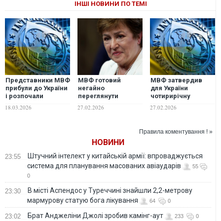
ІНШІ НОВИНИ ПО ТЕМІ
Представники МВФ
МВФ готовий
МВФ затвердив
прибули до України
негайно
для України
і розпочали
переглянути
чотирирічну
переговори щодо
програму
програму
18.03.2026
27.02.2026
27.02.2026
реформ
фінансування
фінансування на
України в разі
8,1 млрд доларів, —
успішних мирних
Свириденко
Правила коментування ! »
переговорів, —
НОВИНИ
Георгієва
Штучний інтелект у китайській армії: впроваджується
23:55
система для планування масованих авіаударів
55
0
В місті Аспендос у Туреччині знайшли 2,2-метрову
23:30
мармурову статую бога лікування
64
0
Брат Анджеліни Джолі зробив камінг-аут
23:02
233
0