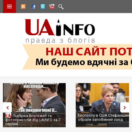
Експослу в США Стефанішині
Підбірка блогожаб та
обрали запобіжний захід
фотоприколів від UAINFO за 7
серпня