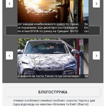
по Сумах,
За 2000 кілометрів від кордону з Україною: в
"Мої іграш
траждали
Єкатеринбурзі після атаки дронів загорівся
суперкарів
ВІДЕО
ині. ФОТО
склад Wildberries. ФОТО. ВІДЕО
оновлення
Вийшов трейлер нової екранізації легендарного
Зеленський
фільму "Афера Томаса Крауна"
перемовин
БЛОГОСТРІЧКА
«Немає особливої сімейної любові»: король Чарльз дав
гідну відповідь на «виклик» Вільяма та Кейт (Факти)