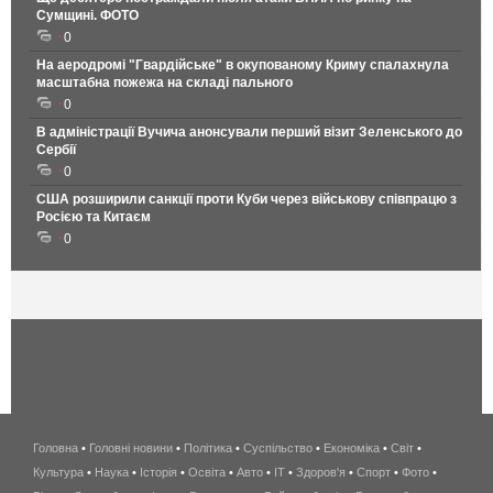
Сумщині. ФОТО
0
На аеродромі "Гвардійське" в окупованому Криму спалахнула
масштабна пожежа на складі пального
0
В адміністрації Вучича анонсували перший візит Зеленського до
Сербії
0
США розширили санкції проти Куби через військову співпрацю з
Росією та Китаєм
0
Головна
•
Головні новини
•
Політика
•
Суспільство
•
Економіка
беспроводной
•
Світ
•
Культура
•
Наука
•
Історія
•
Освіта
•
Авто
•
IT
•
Здоров'я
интернет
•
Спорт
•
Фото
•