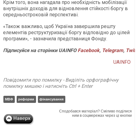
Крім того, вона нагадала про необхідність мобілізації
внутрішніх доходів для відновлення стійкості боргу в
середньостроковій перспективі.
«Також важливо, щоб Україна завершила решту
елементів реструктуризації боргу відповідно до цілей
програми», - зазначила представниця Фонду.
Підписуйся
на
сторінки
UAINFO
Facebook
,
Telegram
,
Twitt
UAINFO
Повідомити про помилку - Виділіть орфографічну
помилку мишею і натисніть Ctrl + Enter
МВФ
реформи
фінансування
Сподобався матеріал? Сміливо поділися
ним в соцмережах через ці кнопки