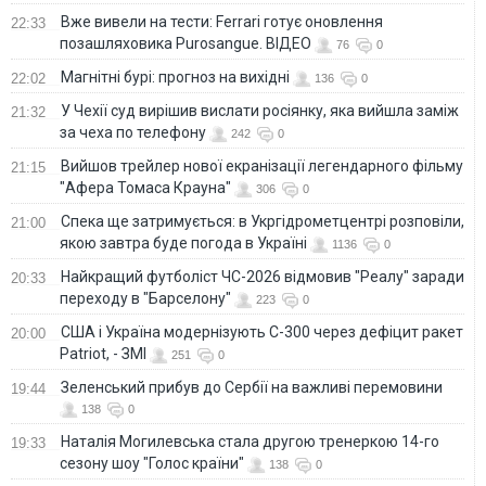
Вже вивели на тести: Ferrari готує оновлення
22:33
позашляховика Purosangue. ВІДЕО
76
0
Магнітні бурі: прогноз на вихідні
22:02
136
0
У Чехії суд вирішив вислати росіянку, яка вийшла заміж
21:32
за чеха по телефону
242
0
Вийшов трейлер нової екранізації легендарного фільму
21:15
"Афера Томаса Крауна"
306
0
Спека ще затримується: в Укргідрометцентрі розповіли,
21:00
якою завтра буде погода в Україні
1136
0
Найкращий футболіст ЧС-2026 відмовив "Реалу" заради
20:33
переходу в "Барселону"
223
0
США і Україна модернізують С-300 через дефіцит ракет
20:00
Patriot, - ЗМІ
251
0
Зеленський прибув до Сербії на важливі перемовини
19:44
138
0
Наталія Могилевська стала другою тренеркою 14-го
19:33
сезону шоу "Голос країни"
138
0