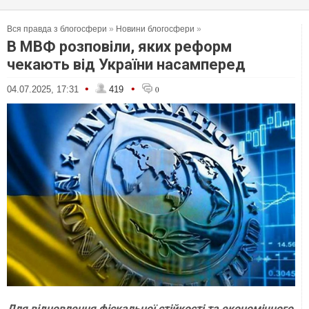
Вся правда з блогосфери
»
Новини блогосфери
»
В МВФ розповіли, яких реформ
чекають від України насамперед
•
•
04.07.2025, 17:31
419
0
Для відновлення фіскальної стійкості та економічного