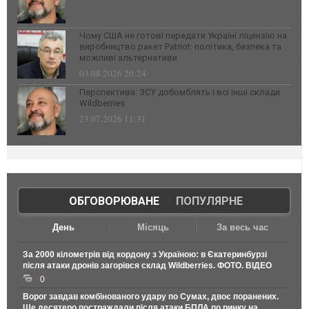
Чому США не готові передати Україні ліцензію на
виробництво ракет Patriot: політика, безпека та
можливі альтернативи
03.08.2026 20:24
Перспектива: ЗСУ добомблять і всі інші склади
Wildberries
23.07.2026 11:31
ОБГОВОРЮВАНЕ
|
ПОПУЛЯРНЕ
День
Місяць
За весь час
За 2000 кілометрів від кордону з Україною: в Єкатеринбурзі
після атаки дронів загорівся склад Wildberries. ФОТО. ВІДЕО
0
Ворог завдав комбінованого удару по Сумах, двоє поранених.
Ще десятеро постраждали після атаки БПЛА по ринку на