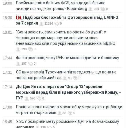
Російська еліта боїться ФСБ, яка дедалі більше
19:00
виходить з-під контролю, - Bloomberg
264
0
Підбірка блогожаб та фотоприколів від UAINFO
18:30
за 7 серпня
11324
0
"Вони воюють, самі хочуть воювати, бо дурні": у
18:01
Чернівцях водія маршрутки звільнили після
зневажливих слів про українських захисників. ВІДЕО
298
0
Флеш розповів, чому РЕБ не може відхиляти балістику
17:44
197
0
ЄС вимагає від Туреччини підтверджень, що вона не
17:31
постачає російський газ
93
0
До Дня Ялти: оператори "Group 13" провели
17:14
морський парад біля південного узбережжя Криму, -
ГУР
590
0
Поліція Іспанії викрила масштабну мережу контрабанди
17:00
мігрантів і наркотиків
86
0
У ЗСУ розкрили мету російських ДРГ на Вовчанському
16:45
напрямку
138
0