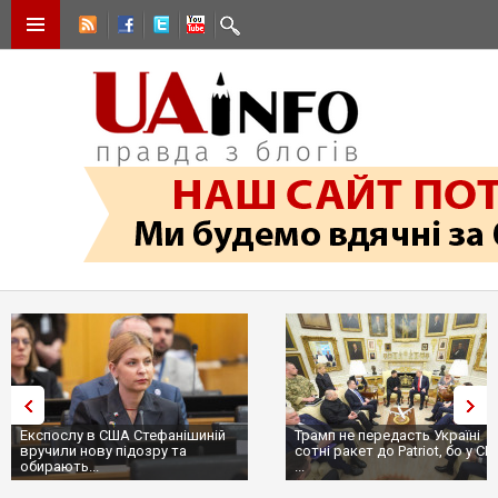
Експослу в США Стефанішиній
Трамп не передасть Україні
вручили нову підозру та
сотні ракет до Patriot, бо у С
обирають...
...