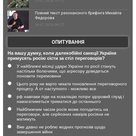
23.07.2026 10:32
Повний текст резонансного брифінга Михайла
Федорова
18.07.2026 09:27
ОПИТУВАННЯ
На вашу думку, коли далекобійні санкції України
примусять росію сісти за стіл переговорів?
У найближчі місяці удари України по росії стануть
настільки болючими, що агресору доведеться
поновити перемовини
Цього року не варто чекати поновлення переговорного
процесу. А от наступного - можливо все
рф навпаки піде на ескалацію попри здоровий глузд і
намагатиметься триматися до останнього
Найближчим часом росія може погодитись на
переговори, але серйозних намірів росіяни не
матимуть
Вже давно не роблю жодних прогнозів щодо
завершення війни