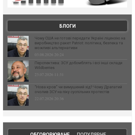
БЛОГИ
Чому США не готові передати Україні ліцензію на
виробництво ракет Patriot: політика, безпека та
можливі альтернативи
03.08.2026 20:24
Перспектива: ЗСУ добомблять і всі інші склади
Wildberries
23.07.2026 11:31
“Нова кров” чи вимушений хід? Чому Драпатий
очолив ЗСУ на піку суспільних протестів
22.07.2026 20:36
ОБГОВОРЮВАНЕ
|
ПОПУЛЯРНЕ