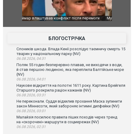
перемоги
Мудрик провів перший матч за "Челсі" після
Українські
допінгової дискваліфікації. ВІДЕО
під час лік
Франції
БЛОГОСТРІЧКА
Слоників шкода. Влада Кенії розслідує таємничу смерть 15
тварин у національному парку (NV)
06.08.2026, 04:31
Поляк 55 годин безперервно плавав, не виходячи з води,
й став першою людиною, яка переплила Балтійське море
(NV)
06.08.2026, 04:01
Наукове відкриття на полотні 1611 року. Картина Брейгеля
Старшого розкрила раціон кажанів (NV)
06.08.2026, 03:31
Не переконали. Суддя відхилив прохання Маска зупинити
закон Міннесоти, який забороняє інтимні дипфейки (NV)
06.08.2026, 03:01
Малайзія посилює правила піших походів через тренд
на «скорочені» маршрути в соцмережах (NV)
06.08.2026, 02:31