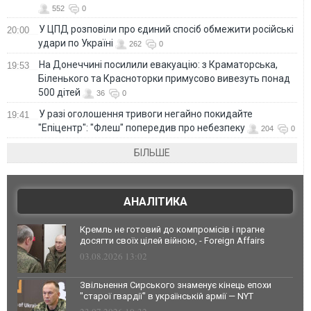
552
0
У ЦПД розповіли про єдиний спосіб обмежити російські
20:00
удари по Україні
262
0
На Донеччині посилили евакуацію: з Краматорська,
19:53
Біленького та Красноторки примусово вивезуть понад
500 дітей
36
0
У разі оголошення тривоги негайно покидайте
19:41
"Епіцентр": "Флеш" попередив про небезпеку
204
0
БІЛЬШЕ
АНАЛІТИКА
Кремль не готовий до компромісів і прагне
досягти своїх цілей війною, - Foreign Affairs
03.08.2026 13:02
Звільнення Сирського знаменує кінець епохи
"старої гвардії" в українській армії — NYT