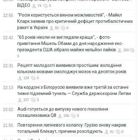
ВІДЕО
74
0
"Росія користується вікном можливостей", - Майкл
22:55
Кларк заявив про критичний дефіцит протибалістичних
ракет в Україні
82
0
"65 років ніколи не виглядали краще", - фото-
22:42
привітання Мішель Обами до дня народження екс-
президента США зібрало майже мільйон лайків
183
0
Рецепт молодості виявився простішим: володіння
22:31
кількома мовами омолоджує мозок на десяток років
129
0
На кордоні з Білоруссю виявили вже третій за останні
22:13
тижні підземний тунель — Служба держохорони Литви
227
0
Audi готується до випуску нового покоління
22:02
позашляховика Q8
156
0
Повторення липневого колапсу: Грузію знову накрив
21:55
тотальний блекаут, причини розслідують
81
0