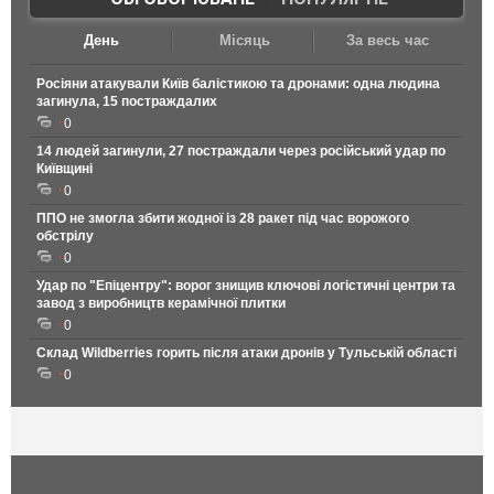
День
Місяць
За весь час
Росіяни атакували Київ балістикою та дронами: одна людина
загинула, 15 постраждалих
0
14 людей загинули, 27 постраждали через російський удар по
Київщині
0
ППО не змогла збити жодної із 28 ракет під час ворожого
обстрілу
0
Удар по "Епіцентру": ворог знищив ключові логістичні центри та
завод з виробництв керамічної плитки
0
Склад Wildberries горить після атаки дронів у Тульській області
0