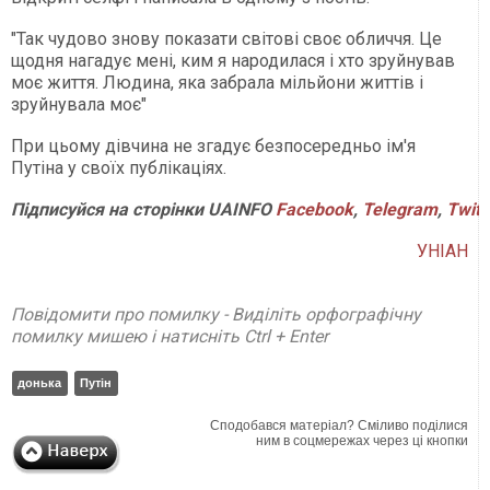
"Так чудово знову показати світові своє обличчя. Це
щодня нагадує мені, ким я народилася і хто зруйнував
моє життя. Людина, яка забрала мільйони життів і
зруйнувала моє"
При цьому дівчина не згадує безпосередньо ім'я
Путіна у своїх публікаціях.
Підписуйся на сторінки UAINFO
Facebook
,
Telegram
,
Twitt
УНІАН
Повідомити про помилку - Виділіть орфографічну
помилку мишею і натисніть Ctrl + Enter
донька
Путін
Сподобався матеріал? Сміливо поділися
ним в соцмережах через ці кнопки