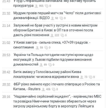
У суді Стефанішина заплакала: яку заставу просить
21:43
прокуратура
955
0
Мудрик провів перший матч за "Челсі" після допінгової
21:32
дискваліфікації. ВІДЕО
92
0
Залужний не брав участі у зустрічі з новим міністром
21:14
оборони Британії в Києві: в ОП та в оточенні посла
дають різні пояснення
222
0
У Києві завтра - сильна спека, +37+39 градусів. -
21:02
синоптикиня
59
0
Україна та Польща погодили наступні кроки щодо
20:53
ексгумацій: у Львові підбили підсумки виконання
домовленостей
89
0
Витік аміаку у Голосіївському районі Києва
20:42
локалізували: чи можна відкривати вікна
73
0
ФБР різко змінило курс і почало співпрацю з Росією та
20:32
Китаєм, - Reuters
406
0
"Надзвичайно серйозний інцидент", - керівництво МВС
20:16
та розвідка Німеччини терміново збираються через
загрозу українському борту в аеропорту Лейпцига