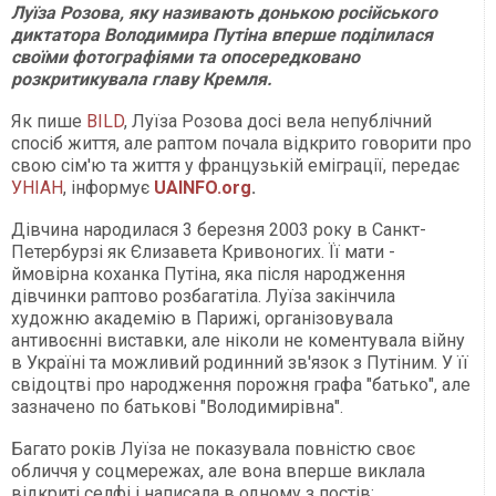
Луїза Розова, яку називають донькою російського
диктатора Володимира Путіна вперше поділилася
своїми фотографіями та опосередковано
розкритикувала главу Кремля.
Як пише
BILD
, Луїза Розова досі вела непублічний
спосіб життя, але раптом почала відкрито говорити про
свою сім'ю та життя у французькій еміграції, передає
УНІАН
, інформує
UAINFO.org
.
Дівчина народилася 3 березня 2003 року в Санкт-
Петербурзі як Єлизавета Кривоногих. Її мати -
ймовірна коханка Путіна, яка після народження
дівчинки раптово розбагатіла. Луїза закінчила
художню академію в Парижі, організовувала
антивоєнні виставки, але ніколи не коментувала війну
в Україні та можливий родинний зв'язок з Путіним. У її
свідоцтві про народження порожня графа "батько", але
зазначено по батькові "Володимирівна".
Багато років Луїза не показувала повністю своє
обличчя у соцмережах, але вона вперше виклала
відкриті селфі і написала в одному з постів: