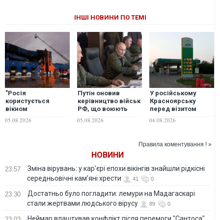
ІНШІ НОВИНИ ПО ТЕМІ
"Росія
Путін оновив
У російському
користується
керівництво військ
Красноярську
вікном
РФ, що воюють
перед візитом
можливостей", -
проти України
Путіна різко впали
05.08.2026
05.08.2026
04.08.2026
Майкл Кларк
ціни на бензин
заявив про
критичний дефіцит
Правила коментування ! »
протибалістичних
НОВИНИ
ракет в Україні
Зміна вірувань: у кар'єрі епохи вікінгів знайшли рідкісні
23:57
середньовічні кам’яні хрести
41
0
Достатньо було погладити: лемури на Мадагаскарі
23:30
стали жертвами людського вірусу
89
0
Неймар влаштував конфлікт після перемоги "Сантоса".
23:03