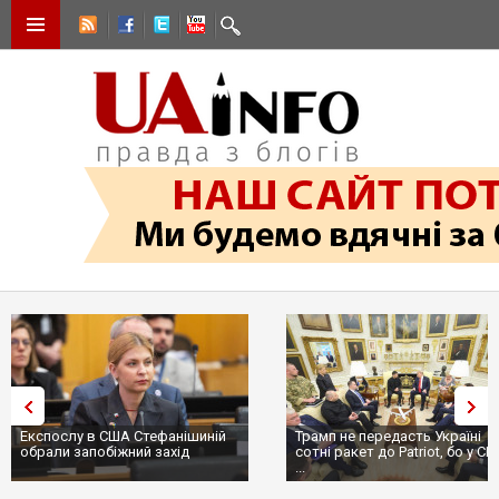
Експослу в США Стефанішиній
Трамп не передасть Україні
обрали запобіжний захід
сотні ракет до Patriot, бо у С
...