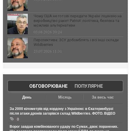
Чому США не готові передати Україні ліцензію на
виробництво ракет Patriot: політика, безпека та
можливі альтернативи
03.08.2026 20:24
Перспектива: ЗСУ добомблять і всі інші склади
Wildberries
23.07.2026 11:31
ОБГОВОРЮВАНЕ
|
ПОПУЛЯРНЕ
День
Місяць
За весь час
За 2000 кілометрів від кордону з Україною: в Єкатеринбурзі
після атаки дронів загорівся склад Wildberries. ФОТО. ВІДЕО
0
Ворог завдав комбінованого удару по Сумах, двоє поранених.