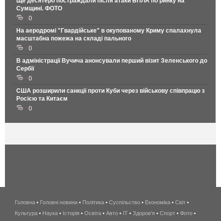
Ще десятеро постраждали після атаки БПЛА по ринку на
Сумщині. ФОТО
0
На аеродромі "Гвардійське" в окупованому Криму спалахнула
масштабна пожежа на складі пального
0
В адміністрації Вучича анонсували перший візит Зеленського до
Сербії
0
США розширили санкції проти Куби через військову співпрацю з
Росією та Китаєм
0
Головна
•
Головні новини
•
Політика
•
Суспільство
•
Економіка
беспроводной
•
Світ
•
Культура
•
Наука
•
Історія
•
Освіта
•
Авто
•
IT
•
Здоров'я
интернет
•
Спорт
•
Фото
•