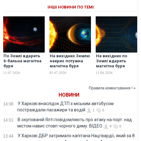
ІНШІ НОВИНИ ПО ТЕМІ
По Землі вдарить
На вихідних Землю
На вихідних по
6-бальна магнітна
накриє потужна
Землі вдарить
буря
магнітна буря
магнітна буря
11.07.2026
03.07.2026
13.06.2026
Правила коментування ! »
НОВИНИ
У Харкові внаслідок ДТП з міським автобусом
14:08
постраждали пасажири та водій
1
0
В окупованій Ялті повідомляють про атаку на порт: над
14:01
містом навис стовп чорного диму. ВІДЕО
9
0
У Харкові ДБР затримало капітана Нацгвардії, який за 8
13:44