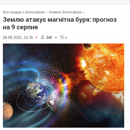
Вся правда з блогосфери
»
Новини блогосфери
»
Землю атакує магнітна буря: прогноз
на 9 серпня
•
•
09.08.2025, 10:36
348
0