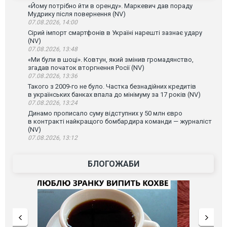
«Йому потрібно йти в оренду». Маркевич дав пораду
Мудрику після повернення (NV)
07.08.2026, 14:00
Сірий імпорт смартфонів в Україні нарешті зазнає удару
(NV)
07.08.2026, 13:48
«Ми були в шоці». Ковтун, який змінив громадянство,
згадав початок вторгнення Росії (NV)
07.08.2026, 13:36
Такого з 2009-го не було. Частка безнадійних кредитів
в українських банках впала до мінімуму за 17 років (NV)
07.08.2026, 13:24
Динамо прописало суму відступних у 50 млн євро
в контракті найкращого бомбардира команди — журналіст
(NV)
07.08.2026, 13:12
БЛОГОЖАБИ