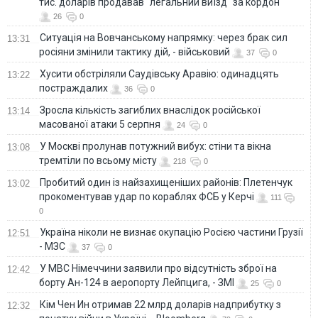
тис. доларів продавав "легальний виїзд" за кордон
26
0
Ситуація на Вовчанському напрямку: через брак сил
13:31
росіяни змінили тактику дій, - військовий
37
0
Хусити обстріляли Саудівську Аравію: одинадцять
13:22
постраждалих
36
0
Зросла кількість загиблих внаслідок російської
13:14
масованої атаки 5 серпня
24
0
У Москві пролунав потужний вибух: стіни та вікна
13:08
тремтіли по всьому місту
218
0
Пробитий один із найзахищеніших районів: Плетенчук
13:02
прокоментував удар по кораблях ФСБ у Керчі
111
0
Україна ніколи не визнає окупацію Росією частини Грузії
12:51
- МЗС
37
0
У МВС Німеччини заявили про відсутність зброї на
12:42
борту Ан-124 в аеропорту Лейпцига, - ЗМІ
25
0
Кім Чен Ин отримав 22 млрд доларів надприбутку з
12:32