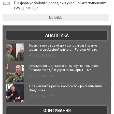
РФ формує бойові підрозділи з українських полонених, -
11:31
ISW
395
0
БІЛЬШЕ
АНАЛІТИКА
Кремль не готовий до компромісів і прагне
досягти своїх цілей війною, - Foreign Affairs
03.08.2026 13:02
Звільнення Сирського знаменує кінець епохи
"старої гвардії" в українській армії — NYT
23.07.2026 10:32
Повний текст резонансного брифінга Михайла
Федорова
18.07.2026 09:27
ОПИТУВАННЯ