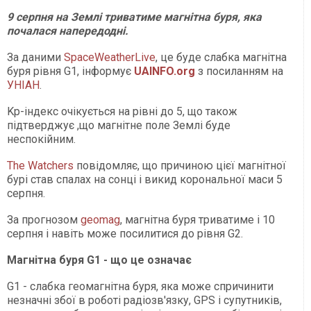
9 серпня на Землі триватиме магнітна буря, яка
почалася напередодні.
За даними
SpaceWeatherLive
, це буде слабка магнітна
буря рівня G1, інформує
UAINFO.org
з посиланням на
УНІАН
.
Kp-індекс очікується на рівні до 5, що також
підтверджує ,що магнітне поле Землі буде
неспокійним.
The Watchers
повідомляє, що причиною цієї магнітної
бурі став спалах на сонці і викид корональної маси 5
серпня.
За прогнозом
geomag
, магнітна буря триватиме і 10
серпня і навіть може посилитися до рівня G2.
Магнітна буря G1 - що це означає
G1 - слабка геомагнітна буря, яка може спричинити
незначні збої в роботі радіозв'язку, GPS і супутників,