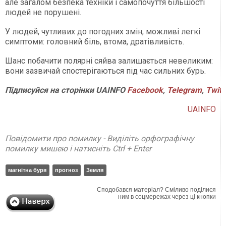
але загалом безпека техніки і самопочуття більшості
людей не порушені.
У людей, чутливих до погодних змін, можливі легкі
симптоми: головний біль, втома, дратівливість.
Шанс побачити полярні сяйва залишається невеликим:
вони зазвичай спостерігаються під час сильних бурь.
Підписуйся
на
сторінки
UAINFO
Facebook
,
Telegram
,
Twitt
UAINFO
Повідомити про помилку - Виділіть орфографічну
помилку мишею і натисніть Ctrl + Enter
магнітна буря
прогноз
Земля
Сподобався матеріал? Сміливо поділися
ним в соцмережах через ці кнопки