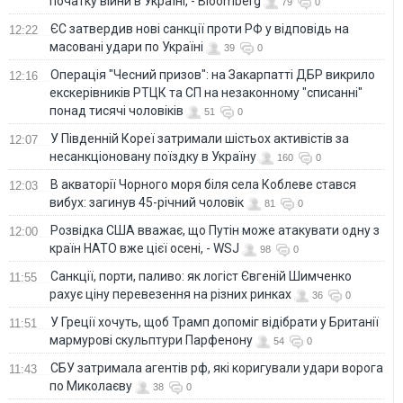
початку війни в Україні, - Bloomberg
79
0
ЄС затвердив нові санкції проти РФ у відповідь на
12:22
масовані удари по Україні
39
0
Операція "Чесний призов": на Закарпатті ДБР викрило
12:16
екскерівників РТЦК та СП на незаконному "списанні"
понад тисячі чоловіків
51
0
У Південній Кореї затримали шістьох активістів за
12:07
несанкціоновану поїздку в Україну
160
0
В акваторії Чорного моря біля села Коблеве стався
12:03
вибух: загинув 45-річний чоловік
81
0
Розвідка США вважає, що Путін може атакувати одну з
12:00
країн НАТО вже цієї осені, - WSJ
98
0
Санкції, порти, паливо: як логіст Євгеній Шимченко
11:55
рахує ціну перевезення на різних ринках
36
0
У Греції хочуть, щоб Трамп допоміг відібрати у Британії
11:51
мармурові скульптури Парфенону
54
0
СБУ затримала агентів рф, які коригували удари ворога
11:43
по Миколаєву
38
0