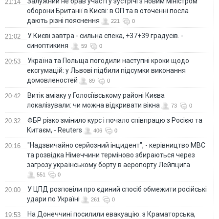
Залужний не брав участі у зустрічі з новим міністром
21:14
оборони Британії в Києві: в ОП та в оточенні посла
дають різні пояснення
221
0
У Києві завтра - сильна спека, +37+39 градусів. -
21:02
синоптикиня
59
0
Україна та Польща погодили наступні кроки щодо
20:53
ексгумацій: у Львові підбили підсумки виконання
домовленостей
89
0
Витік аміаку у Голосіївському районі Києва
20:42
локалізували: чи можна відкривати вікна
73
0
ФБР різко змінило курс і почало співпрацю з Росією та
20:32
Китаєм, - Reuters
406
0
"Надзвичайно серйозний інцидент", - керівництво МВС
20:16
та розвідка Німеччини терміново збираються через
загрозу українському борту в аеропорту Лейпцига
551
0
У ЦПД розповіли про єдиний спосіб обмежити російські
20:00
удари по Україні
261
0
На Донеччині посилили евакуацію: з Краматорська,
19:53