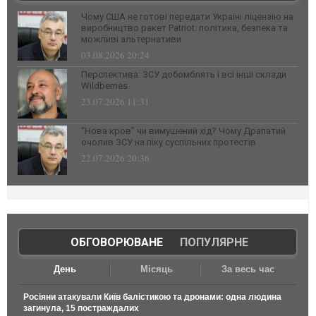
Чому США не готові передати Україні ліцензію на
виробництво ракет Patriot: політика, безпека та
можливі альтернативи
03.08.2026 20:24
Перспектива: ЗСУ добомблять і всі інші склади
Wildberries
23.07.2026 11:31
“Нова кров” чи вимушений хід? Чому Драпатий
очолив ЗСУ на піку суспільних протестів
22.07.2026 20:36
ОБГОВОРЮВАНЕ
|
ПОПУЛЯРНЕ
День
Місяць
За весь час
Росіяни атакували Київ балістикою та дронами: одна людина
загинула, 15 постраждалих