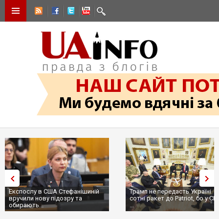
Експослу в США Стефанішиній
Трамп не передасть Україні
вручили нову підозру та
сотні ракет до Patriot, бо у С
обирають...
...