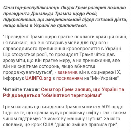
Сенатор-республіканець Ліндсі Грем розкрив позицію
президента Дональда Трампа щодо Росії,
підкресливши, що американський лідер готовий діяти,
якщо війна в Україні не припиниться.
"Президент Трамп щиро прагне покласти край цій війні,
і я вважаю, що він створив умови для гідного і
справедливого припинення кровопролиття в Україні...
Що стосується росії, то президент Трамп чітко дав
зрозуміти, що він прагне миру, а не приниження, але
він не сидітиме осторонь, якщо вбивства
продовжуватимуться", -
зазначив
він в соцмережі Х,
інформує
UAINFO.org
з
посиланням
на "Ми-Україна".
Читайте також:
Сенатор Грем заявив, що Україні та
РФ доведеться "обмінятися територіями"
Грем нагадав що введення Трампом мита у 50% щодо
Індії за те, що країна купує російську нафту і газ і таким
чином підтримує "військову машину Путіна". За його
словами, це крок США "дійсно змінив правила гри".