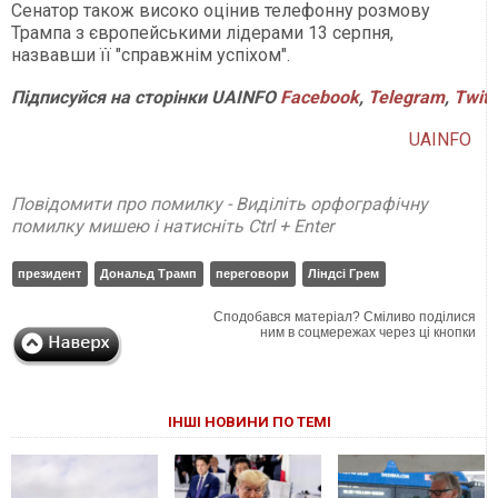
Сенатор також високо оцінив телефонну розмову
Трампа з європейськими лідерами 13 серпня,
назвавши її "справжнім успіхом".
Підписуйся
на
сторінки
UAINFO
Facebook
,
Telegram
,
Twitt
UAINFO
Повідомити про помилку - Виділіть орфографічну
помилку мишею і натисніть Ctrl + Enter
президент
Дональд Трамп
переговори
Ліндсі Грем
Сподобався матеріал? Сміливо поділися
ним в соцмережах через ці кнопки
ІНШІ НОВИНИ ПО ТЕМІ