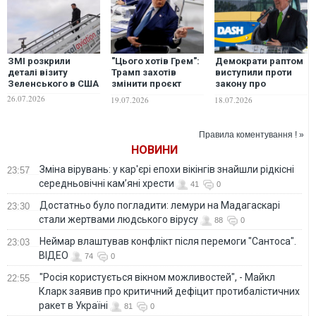
ЗМІ розкрили
"Цього хотів Грем":
Демократи раптом
деталі візиту
Трамп захотів
виступили проти
Зеленського в США
змінити проєкт
закону про
"пекельних
"пекельні" санкції
26.07.2026
19.07.2026
18.07.2026
санкцій" проти РФ
для Росії
Правила коментування ! »
НОВИНИ
Зміна вірувань: у кар'єрі епохи вікінгів знайшли рідкісні
23:57
середньовічні кам’яні хрести
41
0
Достатньо було погладити: лемури на Мадагаскарі
23:30
стали жертвами людського вірусу
88
0
Неймар влаштував конфлікт після перемоги "Сантоса".
23:03
ВІДЕО
74
0
"Росія користується вікном можливостей", - Майкл
22:55
Кларк заявив про критичний дефіцит протибалістичних
ракет в Україні
81
0