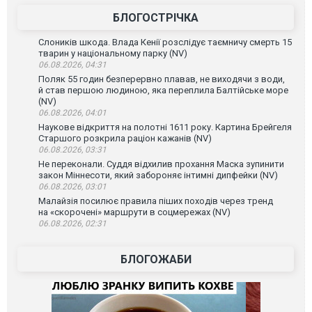
БЛОГОСТРІЧКА
Слоників шкода. Влада Кенії розслідує таємничу смерть 15
тварин у національному парку (NV)
06.08.2026, 04:31
Поляк 55 годин безперервно плавав, не виходячи з води,
й став першою людиною, яка переплила Балтійське море
(NV)
06.08.2026, 04:01
Наукове відкриття на полотні 1611 року. Картина Брейгеля
Старшого розкрила раціон кажанів (NV)
06.08.2026, 03:31
Не переконали. Суддя відхилив прохання Маска зупинити
закон Міннесоти, який забороняє інтимні дипфейки (NV)
06.08.2026, 03:01
Малайзія посилює правила піших походів через тренд
на «скорочені» маршрути в соцмережах (NV)
06.08.2026, 02:31
БЛОГОЖАБИ