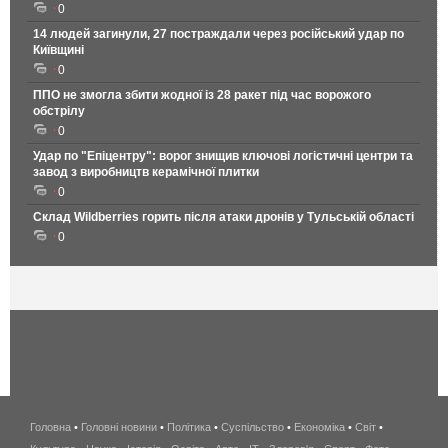
0
14 людей загинули, 27 постраждали через російський удар по
Київщині
0
ППО не змогла збити жодної із 28 ракет під час ворожого
обстрілу
0
Удар по "Епіцентру": ворог знищив ключові логістичні центри та
завод з виробництв керамічної плитки
0
Склад Wildberries горить після атаки дронів у Тульській області
0
Головна
•
Головні новини
•
Політика
•
Суспільство
•
Економіка
беспроводной
•
Світ
•