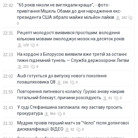
"65 років ніколи не виглядали краще", - фото-
22:42
привітання Мішель Обами до дня народження екс-
президента США зібрало майже мільйон лайків
182
0
Рецепт молодості виявився простішим: володіння
22:31
кількома мовами омолоджує мозок на десяток років
129
0
На кордоні з Білоруссю виявили вже третій за останні
22:13
тижні підземний тунель — Служба держохорони Литви
221
0
Audi готується до випуску нового покоління
22:02
позашляховика Q8
156
0
Повторення липневого колапсу: Грузію знову накрив
21:55
тотальний блекаут, причини розслідують
81
0
У суді Стефанішина заплакала: яку заставу просить
21:43
прокуратура
954
0
Мудрик провів перший матч за "Челсі" після допінгової
21:32
дискваліфікації. ВІДЕО
92
0