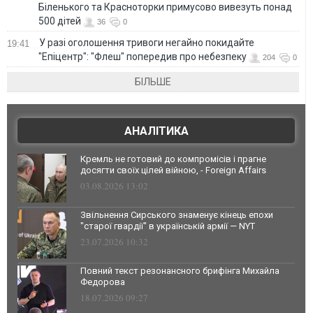
Біленького та Красноторки примусово вивезуть понад
500 дітей
36
0
У разі оголошення тривоги негайно покидайте
19:41
"Епіцентр": "Флеш" попередив про небезпеку
204
0
БІЛЬШЕ
АНАЛІТИКА
Кремль не готовий до компромісів і прагне
досягти своїх цілей війною, - Foreign Affairs
03.08.2026 13:02
Звільнення Сирського знаменує кінець епохи
"старої гвардії" в українській армії — NYT
23.07.2026 10:32
Повний текст резонансного брифінга Михайла
Федорова
18.07.2026 09:27