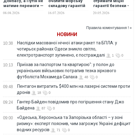
Донбасу, а Путін не
очолити морську
отримати міцні
матиме перемоги —
складову гарантій
гарантії безпеки -
Зеленський про
безпеки для
не такі, як
08.08.2026
16.07.2026
20.05.2026
ситуацію на фронті
України - Фідан
Будапештський
та гарантії США
меморандум
Правила коментування ! »
НОВИНИ
Наслідки масованої нічної атаки ракет та БПЛА: у
10:38
чотирьох районах Одеси зникло світло,
електротранспорт зупинено, є постраждалі
1
0
Приїхав за паспортом та квартирою": у полон до
10:13
українських військових потрапив тезка зіркового
футболіста Мохамеда Салаха
48
0
Пентагон витратить $400 млн на лазерні системи проти
09:48
дронів
18
0
Гантер Байден повідомив про погіршення стану Джо
09:24
Байдена
87
0
«Одеська, Херсонська та Запорізька області – у зоні
09:00
ризику»: експерт пояснив, чим загрожує Україні дефіцит
водних ресурсів
71
0