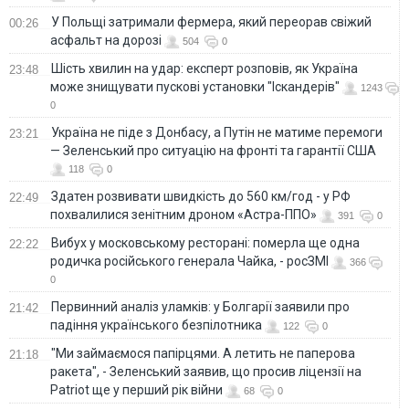
У Польщі затримали фермера, який переорав свіжий
00:26
асфальт на дорозі
504
0
Шість хвилин на удар: експерт розповів, як Україна
23:48
може знищувати пускові установки "Іскандерів"
1243
0
Україна не піде з Донбасу, а Путін не матиме перемоги
23:21
— Зеленський про ситуацію на фронті та гарантії США
118
0
Здатен розвивати швидкість до 560 км/год - у РФ
22:49
похвалилися зенітним дроном «Астра-ППО»
391
0
Вибух у московському ресторані: померла ще одна
22:22
родичка російського генерала Чайка, - росЗМІ
366
0
Первинний аналіз уламків: у Болгарії заявили про
21:42
падіння українського безпілотника
122
0
"Ми займаємося папірцями. А летить не паперова
21:18
ракета", - Зеленський заявив, що просив ліцензії на
Patriot ще у перший рік війни
68
0