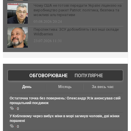
Чому США не готові передати Україні ліцензію на
виробництво ракет Patriot: політика, безпека та
можливі альтернативи
03.08.2026 20:24
Перспектива: ЗСУ добомблять і всі інші склади
Wildberries
23.07.2026 11:31
ОБГОВОРЮВАНЕ
|
ПОПУЛЯРНЕ
День
Місяць
За весь час
Остаточна точка без повернень: Олександр Усік анонсував свій
прощальний поєдинок
0
У Коблевому через вибух міни в морі загинув чоловік, дві жінки
поранені
0