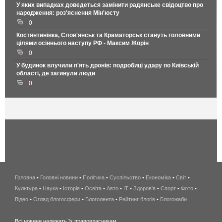
У яких випадках доведеться замінити радянське свідоцтво про
народження: роз'яснення Мін'юсту
0
Костянтинівка, Слов'янськ та Краматорськ стануть головними
цілями осіннього наступу РФ - Максим Жорін
0
У будинок влучили п'ять дронів: подробиці удару по Київській
області, де загинули люди
0
Головна
•
Головні новини
•
Політика
•
Суспільство
•
Економіка
беспроводной
•
Світ
•
Культура
•
Наука
•
Історія
•
Освіта
•
Авто
•
IT
•
Здоров'я
интернет
•
Спорт
•
Фото
•
Відео
•
Огляд блогосфери
•
Блоголента
•
Рейтинг блогів
киев
•
Блогожаби
и
Всі новини належать їх правовласникам.
область