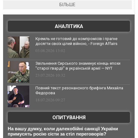
БІЛЬШЕ
АНАЛІТИКА
Кремль не готовий до компромісів і прагне
досягти своїх цілей війною, - Foreign Affairs
03.08.2026 13:02
Звільнення Сирського знаменує кінець епохи
"старої гвардії" в українській армії — NYT
23.07.2026 10:32
Повний текст резонансного брифінга Михайла
Федорова
18.07.2026 09:27
ОПИТУВАННЯ
На вашу думку, коли далекобійні санкції України
примусять росію сісти за стіл переговорів?