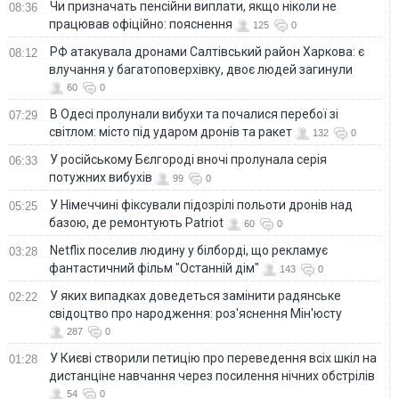
Чи призначать пенсійни виплати, якщо ніколи не
08:36
працював офіційно: пояснення
125
0
РФ атакувала дронами Салтівський район Харкова: є
08:12
влучання у багатоповерхівку, двоє людей загинули
60
0
В Одесі пролунали вибухи та почалися перебої зі
07:29
світлом: місто під ударом дронів та ракет
132
0
У російському Бєлгороді вночі пролунала серія
06:33
потужних вибухів
99
0
У Німеччині фіксували підозрілі польоти дронів над
05:25
базою, де ремонтують Patriot
60
0
Netflix поселив людину у білборді, що рекламує
03:28
фантастичний фільм "Останній дім"
143
0
У яких випадках доведеться замінити радянське
02:22
свідоцтво про народження: роз'яснення Мін'юсту
287
0
У Києві створили петицію про переведення всіх шкіл на
01:28
дистанціне навчання через посилення нічних обстрілів
54
0