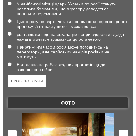
У найближчі місяці удари України по росії стануть
настільки болючими, що агресору доведеться
поновити перемовини
Цього року не варто чекати поновлення переговорного
процесу. А от наступного - можливо все
рф навпаки піде на ескалацію попри здоровий глузд і
намагатиметься триматися до останнього
Найближчим часом росія може погодитись на
переговори, але серйозних намірів росіяни не
матимуть
Вже давно не роблю жодних прогнозів щодо
завершення війни
ФОТО