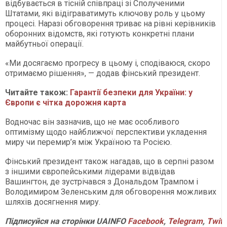
відбувається в тісній співпраці зі Сполученими
Штатами, які відіграватимуть ключову роль у цьому
процесі. Наразі обговорення триває на рівні керівників
оборонних відомств, які готують конкретні плани
майбутньої операції.
«Ми досягаємо прогресу в цьому і, сподіваюся, скоро
отримаємо рішення», — додав фінський президент.
Читайте також:
Гарантії безпеки для України: у
Європи є чітка дорожня карта
Водночас він зазначив, що не має особливого
оптимізму щодо найближчої перспективи укладення
миру чи перемир’я між Україною та Росією.
Фінський президент також нагадав, що в серпні разом
з іншими європейськими лідерами відвідав
Вашингтон, де зустрічався з Дональдом Трампом і
Володимиром Зеленським для обговорення можливих
шляхів досягнення миру.
Підписуйся
на
сторінки
UAINFO
Facebook
,
Telegram
,
Twitt