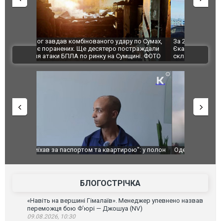
по Сумах,
За 2000 кілометрів від кордону з Україною: в
"Мої іграш
траждали
Єкатеринбурзі після атаки дронів загорівся
суперкарів
ВІДЕО
ині. ФОТО
склад Wildberries. ФОТО. ВІДЕО
": у полон
Одесу накрила потужна злива з градом та
Вже вивели 
в тезка
ураганним вітром
позашляхов
лаха
БЛОГОСТРІЧКА
«Навіть на вершині Гімалаїв». Менеджер упевнено назвав
переможця бою Ф’юрі — Джошуа (NV)
09.08.2026, 10:30