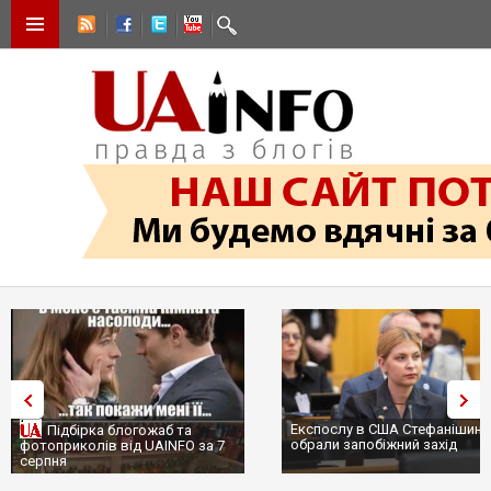
Експослу в США Стефанішині
Підбірка блогожаб та
обрали запобіжний захід
фотоприколів від UAINFO за 7
серпня