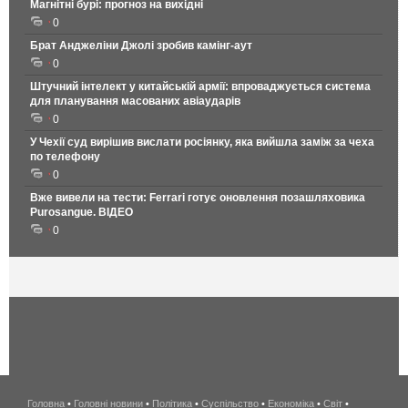
Магнітні бурі: прогноз на вихідні
0
Брат Анджеліни Джолі зробив камінг-аут
0
Штучний інтелект у китайській армії: впроваджується система
для планування масованих авіаударів
0
У Чехії суд вирішив вислати росіянку, яка вийшла заміж за чеха
по телефону
0
Вже вивели на тести: Ferrari готує оновлення позашляховика
Purosangue. ВІДЕО
0
Головна
•
Головні новини
•
Політика
•
Суспільство
•
Економіка
беспроводной
•
Світ
•