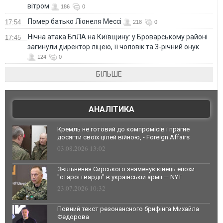
вітром
186
0
Помер батько Ліонеля Мессі
17:54
218
0
Нічна атака БпЛА на Київщину: у Броварському районі
17:45
загинули директор ліцею, її чоловік та 3-річний онук
124
0
БІЛЬШЕ
АНАЛІТИКА
Кремль не готовий до компромісів і прагне
досягти своїх цілей війною, - Foreign Affairs
03.08.2026 13:02
Звільнення Сирського знаменує кінець епохи
"старої гвардії" в українській армії — NYT
23.07.2026 10:32
Повний текст резонансного брифінга Михайла
Федорова