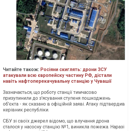
Читайте також:
Росіяни скиглять: дрони ЗСУ
атакували всю європейску частину РФ, дістали
навіть нафтоперекачувальну станцію у Чувашії
Зазначається, що роботу станції тимчасово
призупинили до з'ясування ступеня пошкоджень
об'єкта - як сказано в офіційній заяві. Атаку підтвердив
керівник республіки.
СБУ зі своїх джерел відомо, що влучання дрона
сталося у насосну станцію №1, виникла пожежа. Наразі