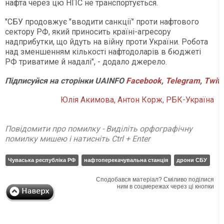
нафта через цю НПС не транспортується.
"СБУ продовжує "вводити санкції" проти нафтового
сектору РФ, який приносить країні-агресору
надприбутки, що йдуть на війну проти України. Робота
над зменшенням кількості нафтодоларів в бюджеті
РФ триватиме й надалі", - додало джерело.
Підписуйся
на
сторінки
UAINFO
Facebook
,
Telegram
,
Twitt
Юлія Акимова, Антон Корж, РБК-Україна
Повідомити про помилку - Виділіть орфографічну
помилку мишею і натисніть Ctrl + Enter
Чуваська республіка РФ
нафтоперекачувальна станція
дрони СБУ
Сподобався матеріал? Сміливо поділися
ним в соцмережах через ці кнопки