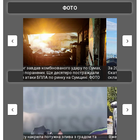
ФОТО
по Сумах,
За 2000 кілометрів від кордону з Україною: в
"Мої іграш
траждали
Єкатеринбурзі після атаки дронів загорівся
суперкарів
ВІДЕО
ині. ФОТО
склад Wildberries. ФОТО. ВІДЕО
дом та
Вже вивели на тести: Ferrari готує оновлення
Вийшов тре