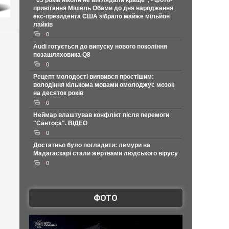
"65 років ніколи не виглядали краще", - фото-
привітання Мішель Обами до дня народження
екс-президента США зібрало майже мільйон
лайків
0
Audi готується до випуску нового покоління
позашляховика Q8
0
Рецепт молодості виявився простішим:
володіння кількома мовами омолоджує мозок
на десяток років
0
Неймар влаштував конфлікт після перемоги
"Сантоса". ВІДЕО
0
Достатньо було погладити: лемури на
Мадагаскарі стали жертвами людського вірусу
0
ФОТО