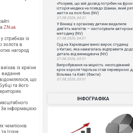
«Розумів, що мій досвід потрібен на фронт
історія медика на псевдо Шаман, який ря
життя на полі бою (NV)
07.08.2026, 04:31
сайті
У Вінниці з організму дитини видалили
на
ZN.ua
.
дев’ять магнітів — застосували авторськ
методику (NV)
у стрибках із
07.08.2026, 04:01
і золота в
Суд на Харківщині виніс вирок студенці
з Китаю, яка намагалась відправити дод
лотих нагород
деталь від винищувача (NV)
07.08.2026, 03:31
Випробування на міцність: несподіваний
виїхав із країни
крок короля Чарльза став перевіркою д
і видання
Вільяма та Кейт (Факти)
овідомлялося, що
07.08.2026, 03:01
Бубці та його
ериторіях.
ІНФОГРАФІКА
омасштабного
. За інформацією
их чемпіонів
та Ігоря