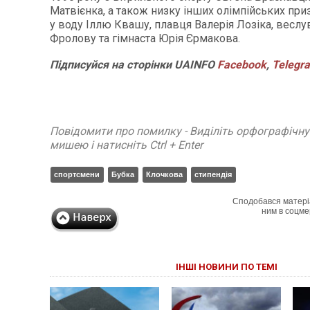
Матвієнка, а також низку інших олімпійських при
у воду Іллю Квашу, плавця Валерія Лозіка, весл
Фролову та гімнаста Юрія Єрмакова.
Підписуйся на сторінки UAINFO
Facebook
,
Telegr
Повідомити про помилку - Виділіть орфографічн
мишею і натисніть Ctrl + Enter
спортсмени
Бубка
Клочкова
стипендія
Сподобався матері
ним в соцме
ІНШІ НОВИНИ ПО ТЕМІ