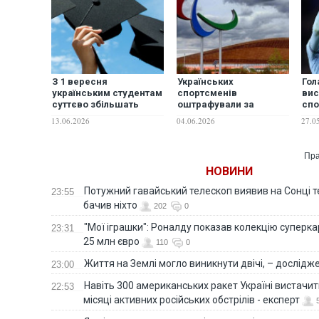
З 1 вересня
Українських
Гол
українським студентам
спортсменів
вис
суттєво збільшать
оштрафували за
спо
стипендії
відмову стояти на
25 
13.06.2026
04.06.2026
27.0
п'єдесталі під гімн
Росії
Пра
НОВИНИ
Потужний гавайський телескоп виявив на Сонці те
23:55
бачив ніхто
202
0
"Мої іграшки": Роналду показав колекцію суперка
23:31
25 млн євро
110
0
Життя на Землі могло виникнути двічі, – дослідж
23:00
Навіть 300 американських ракет Україні вистачит
22:53
місяці активних російських обстрілів - експерт