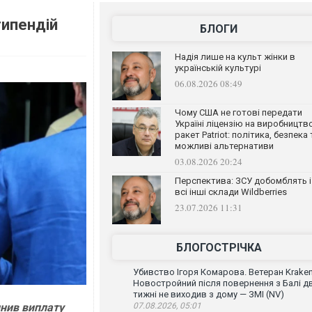
типендій
БЛОГИ
Надія лише на культ жінки в
українській культурі
06.08.2026 08:49
Чому США не готові передати
Україні ліцензію на виробництв
ракет Patriot: політика, безпека 
можливі альтернативи
03.08.2026 20:24
Перспектива: ЗСУ добомблять і
всі інші склади Wildberries
23.07.2026 11:31
БЛОГОСТРІЧКА
Убивство Ігоря Комарова. Ветеран Krake
Новостройний після повернення з Балі д
тижні не виходив з дому — ЗМІ (NV)
нив виплату
07.08.2026, 05:01