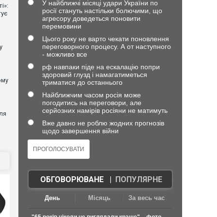
У найближчі місяці удари України по
і»:
росії стануть настільки болючими, що
тує
агресору доведеться поновити
перемовини
Цього року не варто чекати поновлення
переговорного процесу. А от наступного
у
- можливо все
рф навпаки піде на ескалацію попри
здоровий глузд і намагатиметься
ому
триматися до останнього
Найближчим часом росія може
погодитись на переговори, але
серйозних намірів росіяни не матимуть
ля
Вже давно не роблю жодних прогнозів
щодо завершення війни
ОБГОВОРЮВАНЕ
|
ПОПУЛЯРНЕ
День
Місяць
За весь час