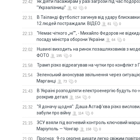
Як діяти пасажирам у разі загрози під час подорож
22:42
"Укрзалізниці"
62
0
В Таїланді футболіст загинув від удару блискавки
22:31
12 людей постраждали. ВІДЕО
81
0
"Немає чіткого „ні“", - Михайло Федоров не відки
22:13
посаду міністра оборони України
64
0
Huawei виходить на ринок позашляховиків з моде
22:02
ФОТО
195
0
Трамп різко відреагував на чутки про конфлікт з 
21:58
Зеленський анонсував звільнення через ситуацію
21:54
Марганці
73
0
В Україні розподіляти електроенергію будуть по
21:43
розкрив деталі
154
0
"Я доначу щодня": Даша Астаф'єва різко висловила
21:32
забули про війну
114
0
ЗСУ взяли під вогневий контроль ключовий марш
21:15
Маріуполь — Чонгар
158
0
Прогноз: 9-го серпня дихати легко свіжим повіт
21:00