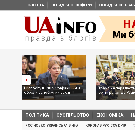
ГОЛОВНА
ОГЛЯД БЛОГОСФЕРИ
ОГЛЯД БЛОГОЖАБ
Експослу в США Стефанішиній
Трамп не передасть
обрали запобіжний захід
сотні ракет до Patri
...
ПОЛІТИКА
СУСПІЛЬСТВО
ЕКОНОМІКА
Н
РОСІЙСЬКО-УКРАЇНСЬКА ВІЙНА
КОРОНАВІРУС COVID-19