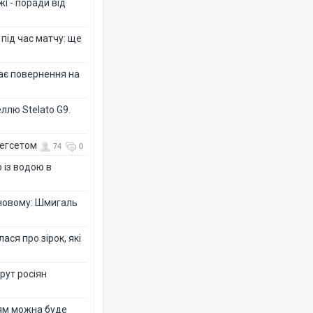
і - поради від
 під час матчу: ще
дає повернення на
ллю Stelato G9.
Гегсетом
74
0
 із водою в
-новому: Шмигаль
ся про зірок, які
рут росіян
рям можна буде