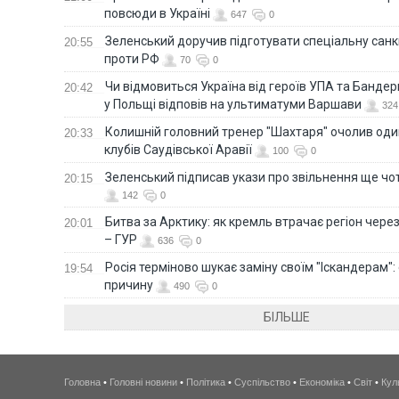
повсюди в Україні
647
0
Зеленський доручив підготувати спеціальну санк
20:55
проти РФ
70
0
Чи відмовиться Україна від героїв УПА та Бандер
20:42
у Польщі відповів на ультиматуми Варшави
324
Колишній головний тренер "Шахтаря" очолив оди
20:33
клубів Саудівської Аравії
100
0
Зеленський підписав укази про звільнення ще чо
20:15
142
0
Битва за Арктику: як кремль втрачає регіон через 
20:01
– ГУР
636
0
Росія терміново шукає заміну своїм "Іскандерам":
19:54
причину
490
0
БІЛЬШЕ
Головна
•
Головні новини
•
Політика
•
Суспільство
•
Економіка
•
Світ
•
Кул