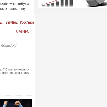
зерів — стрибуна
увальницю Інну
am
,
Twitter
,
YouTube
UAINFO
у помилку
ал? Сміливо поділися
режах через ці кнопки