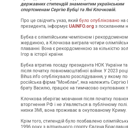
державних стипендій знаменитим українським
спортсменам Сергію Бубці та Яні Клочковій.
Про це свідчить указ, який
було опубліковано
на 
президента, інформує
UAINFO.org
з посиланням 
Бубка є олімпійським чемпіоном і рекордсменом 
жердиною, а Клочкова виграла чотири олімпійськ
плаванні. Вона є рекордсменкою за кількістю зо
Ігор в історії країни.
Бубка втратив посаду президента НОК України та 
після початку повномасштабної війни. У 2023 роц
Bihus.info опублікувало розслідування, у якому п
російська фірма "Монблан", яка належить Сергію 
брату Василю, працює на тимчасово окупованих т
Клочкова зберігає мовчання після початку повн
вторгнення РФ і не з'являється в публічному полі
низки ЗМІ, вона проживає в окупованому Криму.
Крім того, стипендій було позбавлено олімпійськ
1996 року з вітрильного спорту Євгена Браславця 