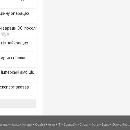
ційну операцію
и заради ЄС: посол
0
н із найкращих
тирьох послів
імперські амбіції,
 експерт вказав
ьтура
•
Наука
•
Історія
•
Освіта
•
Авто
•
IT
•
Здоров'я
•
Спорт
•
Фото
•
Відео
•
Огляд блог