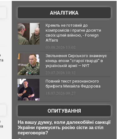
АНАЛІТИКА
Кремль не готовий до
компромісів і прагне досягти
своїх цілей війною, - Foreign
Affairs
03.08.2026 13:02
о
Звільнення Сирського знаменує
та
кінець епохи "старої гвардії" в
українській армії — NYT
23.07.2026 10:32
Повний текст резонансного
брифінга Михайла Федорова
18.07.2026 09:27
ОПИТУВАННЯ
n
На вашу думку, коли далекобійні санкції
ва
України примусять росію сісти за стіл
переговорів?