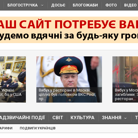
БЛОГОСТРІЧКА
ДОСЬЄ
БЛОГОЖАБИ
ФОТО
ВІДЕО
 Україні
Вибух у ресторані в Москві:
Вибух у Мос
ot, бо у США
ціллю був головком ВКС Росії,
загиблими: 
пр...
ресторан...
АДЗВИЧАЙНІ ПОДІЇ
СВІТ
КУЛЬТУРА
ЗНАННЯ
ТАРИФИ
ПОДВИГИ УКРАЇНЦІВ