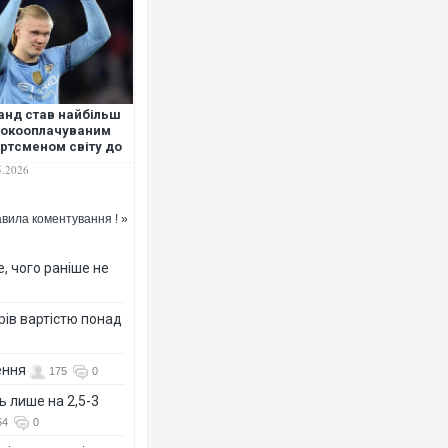
анд став найбільш
окооплачуваним
Росія атакувала Суми КАБам
ртсменом світу до
торговельний центр, будинки,
ФОТО
років
5.2026
вила коментування ! »
, чого раніше не
рів вартістю понад
ення
175
0
Топпосадовцю Повітряних Си
ь лише на 2,5-3
підозру
54
0