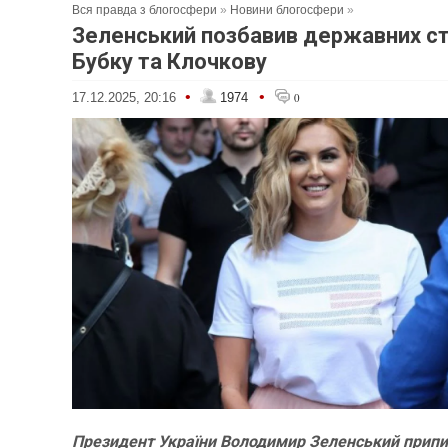
Вся правда з блогосфери
»
Новини блогосфери
»
Зеленський позбавив державних с
Бубку та Клочкову
•
•
17.12.2025, 20:16
1974
0
Президент України Володимир Зеленський припи