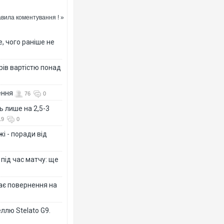
вила коментування ! »
, чого раніше не
рів вартістю понад
ення
76
0
ь лише на 2,5-3
19
0
і - поради від
 під час матчу: ще
дає повернення на
ллю Stelato G9.