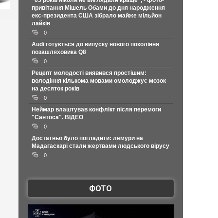
"65 років ніколи не виглядали краще", - фото-
привітання Мішель Обами до дня народження
екс-президента США зібрало майже мільйон
лайків
0
Audi готується до випуску нового покоління
позашляховика Q8
0
Рецепт молодості виявився простішим:
володіння кількома мовами омолоджує мозок
на десяток років
0
Неймар влаштував конфлікт після перемоги
"Сантоса". ВІДЕО
0
Достатньо було погладити: лемури на
Мадагаскарі стали жертвами людського вірусу
0
ФОТО