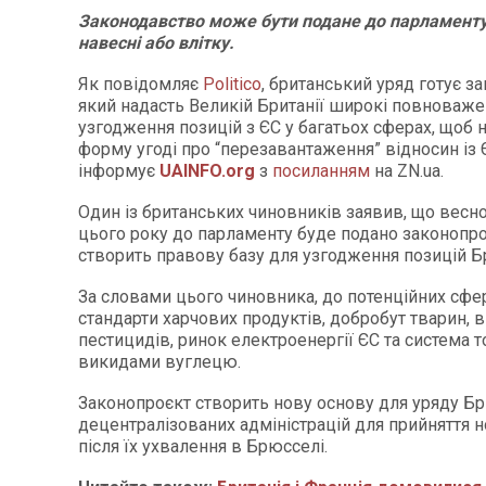
Законодавство може бути подане до парламенту
навесні або влітку.
Як повідомляє
Politico
, британський уряд готує з
який надасть Великій Британії широкі повноваже
узгодження позицій з ЄС у багатьох сферах, щоб 
форму угоді про “перезавантаження” відносин із
інформує
UAINFO.org
з
посиланням
на ZN.ua.
Один із британських чиновників заявив, що весн
цього року до парламенту буде подано законопро
створить правову базу для узгодження позицій Бри
За словами цього чиновника, до потенційних сфе
стандарти харчових продуктів, добробут тварин, 
пестицидів, ринок електроенергії ЄС та система т
викидами вуглецю.
Законопроєкт створить нову основу для уряду Бри
децентралізованих адміністрацій для прийняття н
після їх ухвалення в Брюсселі.