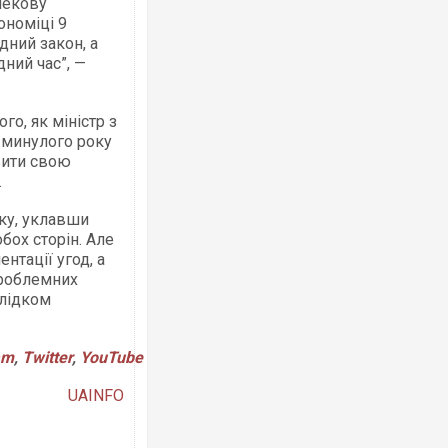
пекову
ономіці 9
дний закон, а
ний час”, —
го, як міністр з
Росія атакувала Суми КАБами: пошк
 минулого року
торговельний центр, будинки, є постр
вити свою
ФОТО
.
ку, уклавши
бох сторін. Але
нтації угод, а
проблемних
слідком
am
,
Twitter
,
YouTube
UAINFO
Топпосадовцю Повітряних Сил вручи
підозру