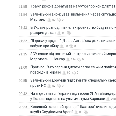
Трамп різко відреагував на чутки про конфлікт з 
21:58
Зеленський анонсував звільнення через ситуацію
21:54
Марганці
50
0
В Україні розподіляти електроенергію будуть по
21:43
розкрив деталі
99
0
"Я доначу щодня": Даша Астаф'єва різко висловила
21:32
забули про війну
88
0
ЗСУ взяли під вогневий контроль ключовий марш
21:15
Маріуполь — Чонгар
124
0
Прогноз: 9-го серпня дихати легко свіжим повіт
21:00
повсюди в Україні
80
0
Зеленський доручив підготувати спеціальну санк
20:55
проти РФ
57
0
Чи відмовиться Україна від героїв УПА та Бандер
20:42
у Польщі відповів на ультиматуми Варшави
270
Колишній головний тренер "Шахтаря" очолив оди
20:33
клубів Саудівської Аравії
85
0