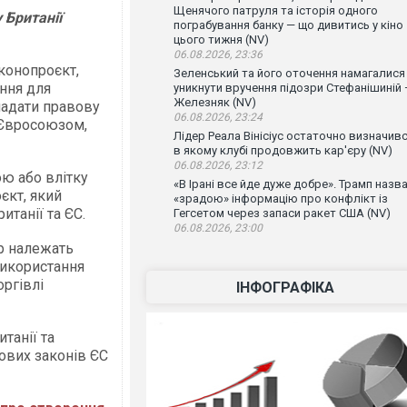
Щенячого патруля та історія одного
 Британії
пограбування банку — що дивитись у кіно
цього тижня (NV)
06.08.2026, 23:36
аконопроєкт,
Зеленський та його оточення намагалися
ння для
уникнути вручення підозри Стефанішиній
Железняк (NV)
надати правову
06.08.2026, 23:24
 Євросоюзом,
Лідер Реала Вінісіус остаточно визначивс
в якому клубі продовжить кар'єру (NV)
06.08.2026, 23:12
ою або влітку
«В Ірані все йде дуже добре». Трамп назв
єкт, який
«зрадою» інформацію про конфлікт із
танії та ЄС.
Гегсетом через запаси ракет США (NV)
06.08.2026, 23:00
р належать
використання
оргівлі
ІНФОГРАФІКА
танії та
ових законів ЄС