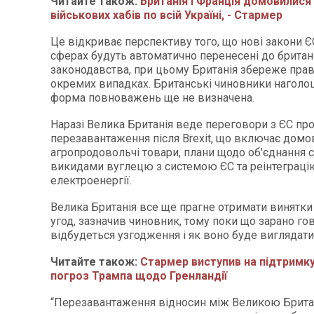
Читайте також:
Британія і Франція домовилися
військових хабів по всій Україні, - Стармер
Це відкриває перспективу того, що нові закони 
сферах будуть автоматично перенесені до брита
законодавства, при цьому Британія збереже прав
окремих випадках. Британські чиновники наголо
форма повноважень ще не визначена.
Наразі Велика Британія веде переговори з ЄС про
перезавантаження після Brexit, що включає домо
агропродовольчі товари, плани щодо об'єднання с
викидами вуглецю з системою ЄС та реінтеграці
електроенергії.
Велика Британія все ще прагне отримати винятки
угод, зазначив чиновник, тому поки що зарано гов
відбудеться узгодження і як воно буде виглядати
Читайте також:
Стармер виступив на підтримку 
погроз Трампа щодо Гренландії
“Перезавантаження відносин між Великою Брита