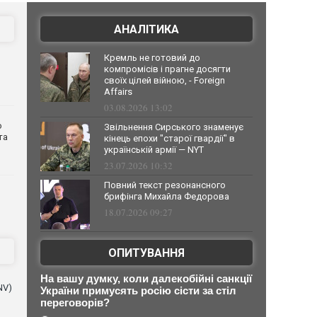
АНАЛІТИКА
Кремль не готовий до
компромісів і прагне досягти
своїх цілей війною, - Foreign
Affairs
03.08.2026 13:02
о
Звільнення Сирського знаменує
та
кінець епохи "старої гвардії" в
українській армії — NYT
23.07.2026 10:32
Повний текст резонансного
брифінга Михайла Федорова
18.07.2026 09:27
ОПИТУВАННЯ
На вашу думку, коли далекобійні санкції
NV)
України примусять росію сісти за стіл
переговорів?