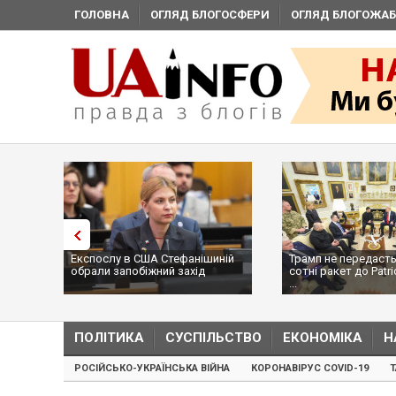
ГОЛОВНА
ОГЛЯД БЛОГОСФЕРИ
ОГЛЯД БЛОГОЖАБ
Експослу в США Стефанішиній
Трамп не передасть
обрали запобіжний захід
сотні ракет до Patri
...
ПОЛІТИКА
СУСПІЛЬСТВО
ЕКОНОМІКА
Н
РОСІЙСЬКО-УКРАЇНСЬКА ВІЙНА
КОРОНАВІРУС COVID-19