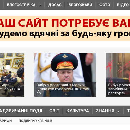
БЛОГОСТРІЧКА
ДОСЬЄ
БЛОГОЖАБИ
ФОТО
ВІДЕО
 Україні
Вибух у ресторані в Москві:
Вибух у Мос
ot, бо у США
ціллю був головком ВКС Росії,
загиблими: 
пр...
ресторан...
АДЗВИЧАЙНІ ПОДІЇ
СВІТ
КУЛЬТУРА
ЗНАННЯ
ТАРИФИ
ПОДВИГИ УКРАЇНЦІВ