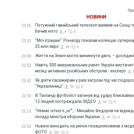
Пра
НОВИНИ
Потужний гавайський телескоп виявив на Сонці те
23:55
бачив ніхто
6
0
"Мої іграшки": Роналду показав колекцію суперка
23:31
25 млн євро
34
0
Життя на Землі могло виникнути двічі, – дослідж
23:00
Навіть 300 американських ракет Україні вистачит
22:53
місяці активних російських обстрілів - експерт
Як діяти пасажирам у разі загрози під час подорож
22:42
"Укрзалізниці"
43
0
В Таїланді футболіст загинув від удару блискавки
22:31
12 людей постраждали. ВІДЕО
43
0
"Немає чіткого „ні“", - Михайло Федоров не відки
22:13
посаду міністра оборони України
44
0
Huawei виходить на ринок позашляховиків з моде
22:02
ФОТО
116
0