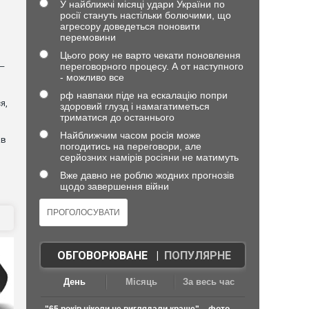
У найближчі місяці удари України по
росії стануть настільки болючими, що
агресору доведеться поновити
перемовини
Цього року не варто чекати поновлення
переговорного процесу. А от наступного
 —
- можливо все
рф навпаки піде на ескалацію попри
я,
здоровий глузд і намагатиметься
триматися до останнього
Найближчим часом росія може
ав
погодитись на переговори, але
серйозних намірів росіяни не матимуть
Вже давно не роблю жодних прогнозів
щодо завершення війни
ОБГОВОРЮВАНЕ
|
ПОПУЛЯРНЕ
День
Місяць
За весь час