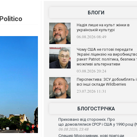
БЛОГИ
olitico
Надія лише на культ жінки в
українській культурі
06.08.2026 08:49
Чому США не готові передати
Україні ліцензію на виробництв
ракет Patriot: політика, безпека 
можливі альтернативи
03.08.2026 20:24
Перспектива: ЗСУ добомблять і
всі інші склади Wildberries
23.07.2026 11:31
БЛОГОСТРІЧКА
Приховано від сторонніх. Про
що домовлялися СРСР і США у 1990 році (
06.08.2026, 23:48
Слешер Морозивник, нові пригоди