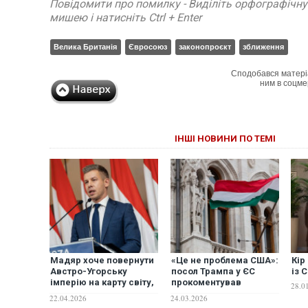
Повідомити про помилку - Виділіть орфографічн
мишею і натисніть Ctrl + Enter
Велика Британія
Євросоюз
законопроєкт
зближення
Сподобався матері
ним в соцме
ІНШІ НОВИНИ ПО ТЕМІ
Мадяр хоче повернути
«Це не проблема США»:
Кір
Австро-Угорську
посол Трампа у ЄС
із 
імперію на карту світу,
прокоментував
28.0
- Politico
блокування Угорщиною
22.04.2026
24.03.2026
кредиту Україні