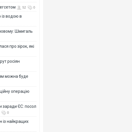
Гегсетом
52
0
 із водою в
-новому: Шмигаль
ся про зірок, які
рут росіян
рям можна буде
ційну операцію
и заради ЄС: посол
0
н із найкращих