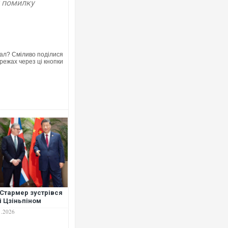
у помилку
ал? Сміливо поділися
режах через ці кнопки
 Стармер зустрівся
Сі Цзіньпіном
1.2026