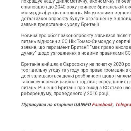
покращує нашу дипломатичну, економічну та без
співпрацю і до 2040 року принесе британській ек
мільярдів фунтів стерлінгів. Ми ухвалимо відпові
деталі законопроєкту будуть оголошені у відповід
заявив представник уряду Британії.
Новина про обсяг законопроєкту з'явилася після то
питань відносин з ЄС Нік Томас-Симондс у серпні
заявив, що парламент Британії “має право висло
думку” щодо узгодження з новими правилами ЄС
Британія вийшла з Євросоюзу на початку 2020 ро
торгівельну угоду та угоду про права громадян з о
досі залишаються деякі розбіжності щодо імплеме
також суперечки навколо торгівлі, серед інших 
питань. Рішення Британії про вихід з ЄС стало на
референдуму, проведеного у 2016 році.
Підписуйся
на
сторінки
UAINFO
Facebook
,
Telegr