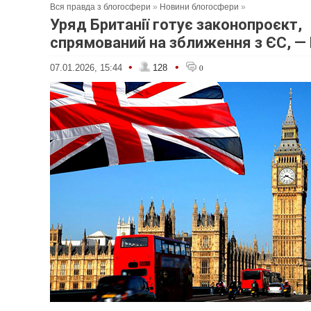
Вся правда з блогосфери
»
Новини блогосфери
»
Уряд Британії готує законопроєкт,
спрямований на зближення з ЄС, — P
•
•
07.01.2026, 15:44
128
0