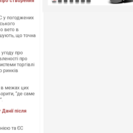
 про створення
ЄС у погоджених
нського
о вето в
шують, що точна
 угоду про
вленості про
истеми торгівлі
ю ринків
 в межах цих
орити, “де саме
”.
Данії після
нією та ЄС