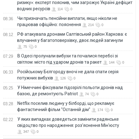
ризику»: експерт пояснив, чим загрожує Україні дефіцит
водних ресурсів
114
0
Чи призначать пенсійни виплати, якщо ніколи не
08:36
працював офіційно: пояснення
214
0
РФ атакувала дронами Салтівський район Харкова: є
08:12
влучання у багатоповерхівку, двоє людей загинули
75
0
В Одесі пролунали вибухи та почалися перебої зі
07:29
світлом: місто під ударом дронів та ракет
144
0
Російському Бєлгороду вночі не дала спати серія
06:33
потужних вибухів
126
0
У Німеччині фіксували підозрілі польоти дронів над
05:25
базою, де ремонтують Patriot
74
0
Netflix поселив людину у білборді, що рекламує
03:28
фантастичний фільм "Останній дім"
174
0
У яких випадках доведеться замінити радянське
02:22
свідоцтво про народження: роз'яснення Мін'юсту
347
0