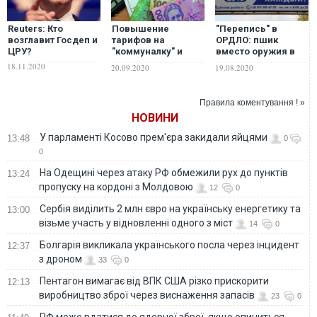
Reuters: Кто
Повышение
"Перепись" в
возглавит Госдеп и
тарифов на
ОРДЛО: пшик
ЦРУ?
"коммуналку" и
вместо оружия в
урезание
руках Кремля
18.11.2020
20.09.2020
19.08.2020
субсидий: чего
ждать украинцам в
новом
Правила коментування ! »
отопительном
НОВИНИ
сезоне
У парламенті Косово прем'єра закидали яйцями
13:48
0
0
На Одещині через атаку РФ обмежили рух до пунктів
13:24
пропуску на кордоні з Молдовою
12
0
Сербія виділить 2 млн євро на українську енергетику та
13:00
візьме участь у відновленні одного з міст
14
0
Болгарія викликала українського посла через інцидент
12:37
з дроном
33
0
Пентагон вимагає від ВПК США різко прискорити
12:13
виробництво зброї через виснаження запасів
23
0
РФ може вдатися до ядерної зброї, якщо опиниться