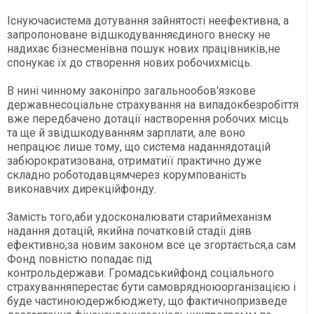
Існуючасистема дотування зайнятості неефективна, а
запропоноване в
ідшкодуванняєдиного внеску не
надихає бізнесменівна пошук нових працівників
,не
спонукає їх до створення нових робочихмісць.
В нині чинному законіпро загальнообов'язкове
державнесоціальне страхування на випадокбезробіття
вже передбачено дотації настворення робочих місць
та ще й звідшкодуванням зарплати, але воно
непрацює лише тому, що система наданнядотацій
забюрократизована, отриматиїї практично дуже
складно роботодавцямчерез корумпованість
виконавчих дирекційфонду.
Замість того,аби
удосконалювати
стариймеханізм
надання дотацій
,
якийна початковій стадії діяв
ефективно,з
а новим законом все це зго
р
тається,а сам
Фонд повністю попадає під
контрольдержави.
Г
ро
м
адськийфонд
соціального
страхуванняпере
стає
бути самоврядноюорганізацією і
буде
частиноюдержбюджету
, що фактичноприз
в
е
де