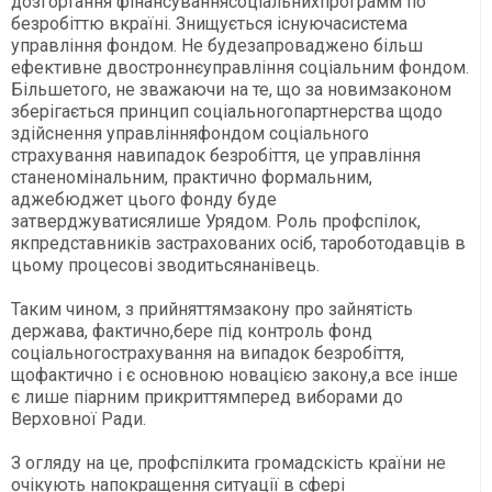
дозгортання
фінансування
соціальнихпрограмм
по
безробіттю
вкраїні.
Знищується існуючасистема
управління фондом. Не будезапроваджено більш
ефективне двостроннєуправління соціальним фондом.
Більшетого, не зважаючи на те, що за новимзаконом
зберігається принцип соціальногопартнерства щодо
здійснення управлінняфондом соціального
страхування навипадок безробіття, це управління
станеномінальним, практично формальним,
аджебюджет цього фонду буде
затверджуватисялише Урядом. Роль профспілок,
якпредставників застрахованих осіб, тароботодавців в
цьому процесові зводитьсянанівець.
Таким чином, з прийняттямзакону про зайнятість
держава, фактично,бере під контроль фонд
соціальногострахування на випадок безробіття,
щофактично і є основною новацією закону,а все інше
є лише піарним прикриттямперед виборами до
Верховної Ради.
З огляду на це, профспілкита громадскість країни не
очікують напокращення ситуації в сфері