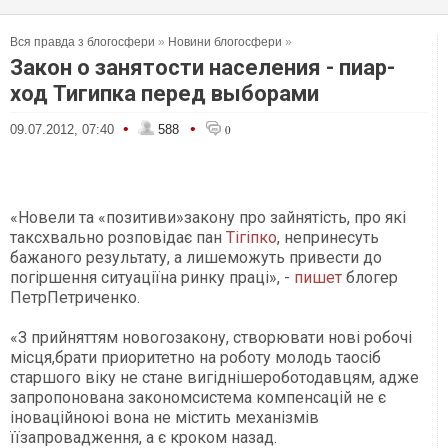
Вся правда з блогосфери
»
Новини блогосфери
»
Закон о занятости населения - пиар-
ход Тигипка перед выборами
•
•
09.07.2012, 07:40
588
0
«Новели та «позитиви»закону про зайнятість, про які
таксхвально розповідає пан
Тігіпко
, непринесуть
бажаного результату, а лишеможуть привести до
погіршення ситуаціїна ринку праці», -
пишет
блогер
ПетрПетриченко.
«З прийняттям новогозакону, створювати нові робочі
місця,брати приоритетно на роботу молодь таосіб
старшого віку не стане вигіднішероботодавцям, адже
запропонована закономсистема компенсацій не є
іноваційноюі вона не містить механізмів
їїзапровадження, а є кроком назад.