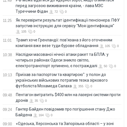
11:49
перед загрозою виживання країни, - лава МЗС
Туреччини Фідан
72
0
Як перевірити результат ідентифікації пенсіонера: ПФУ
11:25
запустив інструкцію для сервісу "Моя ідентифікація"
105
0
Трамп хоче Гренландії: пов'язана з його оточенням
11:01
компанія вже везе туди бурове обладнання
105
0
Наслідки масованої нічної атаки ракет та БПЛА: у
10:38
чотирьох районах Одеси зникло світло,
електротранспорт зупинено, є постраждалі
50
0
Приїхав за паспортом та квартирою": у полон до
10:13
українських військових потрапив тезка зіркового
футболіста Мохамеда Салаха
355
0
Пентагон витратить $400 млн на лазерні системи проти
09:48
дронів
35
0
Гантер Байден повідомив про погіршення стану Джо
09:24
Байдена
164
0
«Одеська, Херсонська та Запорізька області – у зоні
09:00