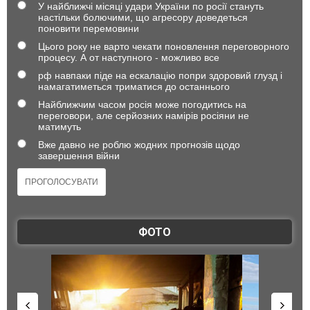
У найближчі місяці удари України по росії стануть
настільки болючими, що агресору доведеться
поновити перемовини
Цього року не варто чекати поновлення переговорного
процесу. А от наступного - можливо все
рф навпаки піде на ескалацію попри здоровий глузд і
намагатиметься триматися до останнього
Найближчим часом росія може погодитись на
переговори, але серйозних намірів росіяни не
матимуть
Вже давно не роблю жодних прогнозів щодо
завершення війни
ФОТО