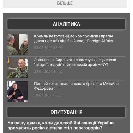
БІЛЬШЕ
АНАЛІТИКА
Кремль не готовий до компромісів і прагне
досягти своїх цілей війною, - Foreign Affairs
03.08.2026 13:02
Звільнення Сирського знаменує кінець епохи
"старої гвардії" в українській армії — NYT
23.07.2026 10:32
Повний текст резонансного брифінга Михайла
Федорова
18.07.2026 09:27
ОПИТУВАННЯ
На вашу думку, коли далекобійні санкції України
примусять росію сісти за стіл переговорів?