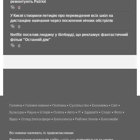
ремонтують Patriot
0
У Києві створили петицію про переведення всіх шкіл на
дистанціне навчання через посилення нічних обстрілів
0
Netflix поселив людину у білборді, що рекламує фантастичний
фільм "Останній дім"
0
Головна
•
Головні новини
•
Політика
•
Суспільство
•
Економіка
беспроводной
•
Світ
•
Культура
•
Наука
•
Історія
•
Освіта
•
Авто
•
IT
•
Здоров'я
интернет
•
Спорт
•
Фото
•
Відео
•
Огляд блогосфери
•
Блоголента
•
Рейтинг блогів
киев
•
Блогожаби
и
Всі новини належать їх правовласникам.
область
Використання матеріалів сайту
uainfo.org
дозволяється за умови
wimax