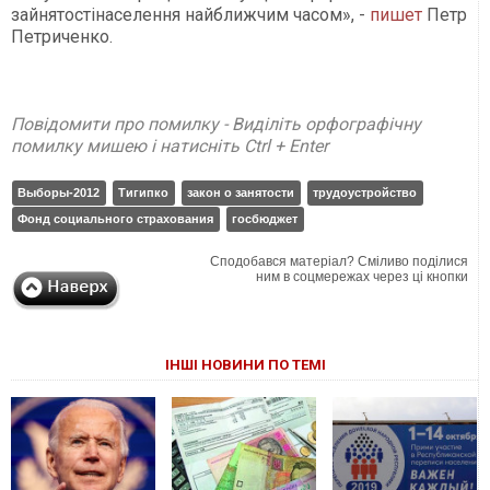
зайнятостінаселення найближчим часом», -
пишет
Петр
Петриченко.
Повідомити про помилку - Виділіть орфографічну
помилку мишею і натисніть Ctrl + Enter
Выборы-2012
Тигипко
закон о занятости
трудоустройство
Фонд социального страхования
госбюджет
Сподобався матеріал? Сміливо поділися
ним в соцмережах через ці кнопки
ІНШІ НОВИНИ ПО ТЕМІ