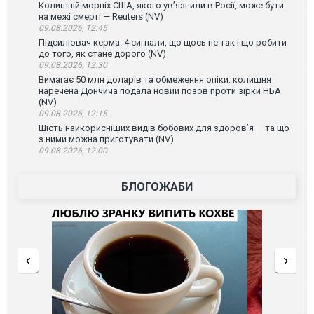
Колишній морпіх США, якого ув’язнили в Росії, може бути
на межі смерті — Reuters (NV)
09.08.2026, 12:45
Підсилювач керма. 4 сигнали, що щось не так і що робити
до того, як стане дорого (NV)
09.08.2026, 12:30
Вимагає 50 млн доларів та обмеження опіки: колишня
наречена Дончича подала новий позов проти зірки НБА
(NV)
09.08.2026, 12:15
Шість найкорисніших видів бобових для здоров’я — та що
з ними можна приготувати (NV)
09.08.2026, 12:00
БЛОГОЖАБИ