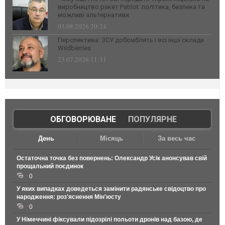
виробництво ракет Patriot: політика, безпека та
можливі альтернативи
03.08.2026 20:24
Перспектива: ЗСУ добомблять і всі інші склади
Wildberries
23.07.2026 11:31
ОБГОВОРЮВАНЕ
|
ПОПУЛЯРНЕ
День
Місяць
За весь час
Остаточна точка без повернень: Олександр Усік анонсував свій
прощальний поєдинок
0
У яких випадках доведеться замінити радянське свідоцтво про
народження: роз'яснення Мін'юсту
0
У Німеччині фіксували підозрілі польоти дронів над базою, де