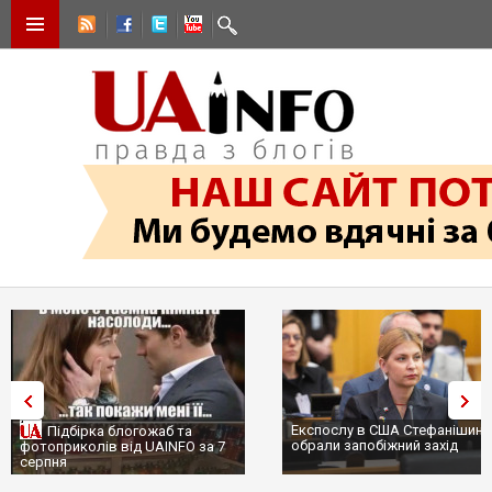
Експослу в США Стефанішині
Підбірка блогожаб та
обрали запобіжний захід
фотоприколів від UAINFO за 7
серпня