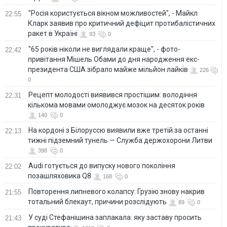
"Росія користується вікном можливостей", - Майкл
22:55
Кларк заявив про критичний дефіцит протибалістичних
ракет в Україні
93
0
"65 років ніколи не виглядали краще", - фото-
22:42
привітання Мішель Обами до дня народження екс-
президента США зібрало майже мільйон лайків
226
0
Рецепт молодості виявився простішим: володіння
22:31
кількома мовами омолоджує мозок на десяток років
140
0
На кордоні з Білоруссю виявили вже третій за останні
22:13
тижні підземний тунель — Служба держохорони Литви
398
0
Audi готується до випуску нового покоління
22:02
позашляховика Q8
168
0
Повторення липневого колапсу: Грузію знову накрив
21:55
тотальний блекаут, причини розслідують
89
0
У суді Стефанішина заплакала: яку заставу просить
21:43