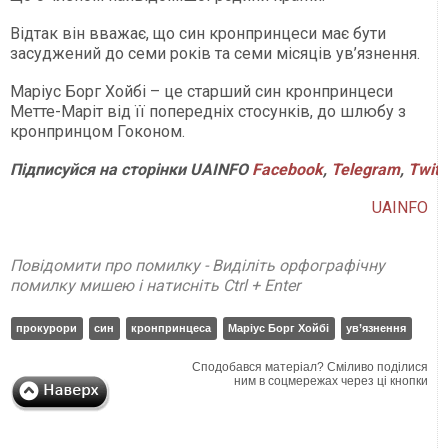
Відтак він вважає, що син кронпринцеси має бути
засуджений до семи років та семи місяців ув’язнення.
Маріус Борг Хойбі – це старший син кронпринцеси
Метте-Маріт від її попередніх стосунків, до шлюбу з
кронпринцом Гоконом.
Підписуйся
на
сторінки
UAINFO
Facebook
,
Telegram
,
Twitt
UAINFO
Повідомити про помилку - Виділіть орфографічну
помилку мишею і натисніть Ctrl + Enter
прокурори
син
кронпринцеса
Маріус Борг Хойбі
ув’язнення
Сподобався матеріал? Сміливо поділися
ним в соцмережах через ці кнопки