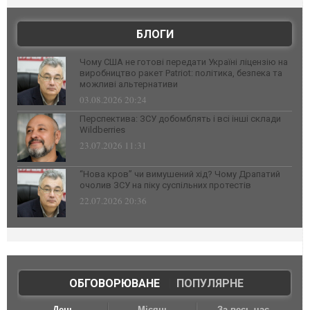
БЛОГИ
Чому США не готові передати Україні ліцензію на
виробництво ракет Patriot: політика, безпека та
можливі альтернативи
03.08.2026 20:24
Перспектива: ЗСУ добомблять і всі інші склади
Wildberries
23.07.2026 11:31
“Нова кров” чи вимушений хід? Чому Драпатий
очолив ЗСУ на піку суспільних протестів
22.07.2026 20:36
ОБГОВОРЮВАНЕ
|
ПОПУЛЯРНЕ
День
Місяць
За весь час