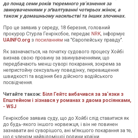
до понад семи років тюремного ув’язнення за
звинуваченнями у зґвалтуванні чотирьох жінок, а
також у домашньому насильстві та інших злочинах.
Про це заявив у середу, 18 березня, головний
прокурор Стурла Генріксбое, передає
NRK
, інформує
UAINFO.org
з
посиланням
на "Європейську правду".
Як зазначається, на початку судового процесу Хойбі
визнав свою провину за звинуваченнями, що
передбачають менш суворі покарання, зокрема за
непристойну сексуальну поведінку, перевищення
швидкості та водіння без дійсного водійського
посвідчення.
Читайте також:
Білл Гейтс вибачився за звʼязки з
Епштейном і зізнався у романах з двома росіянками,
- WSJ
Генріксбое заявив суду, що до Хойбі слід ставитися як
до будь-якого іншого норвежця, і він не повинен
зазнавати ані суворішого, ані м'якшого покарання за те,
що є членом найвідомішої родини країни.