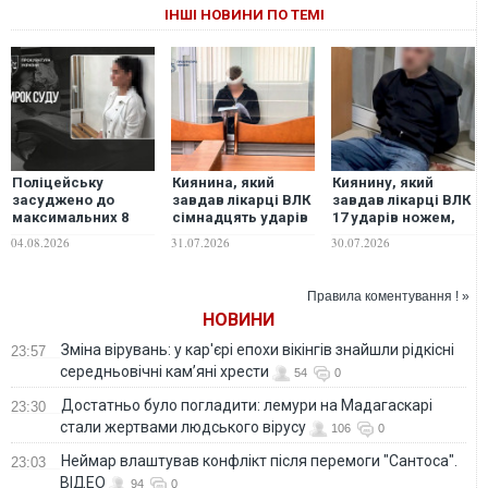
ІНШІ НОВИНИ ПО ТЕМІ
Поліцейську
Киянина, який
Киянину, який
засуджено до
завдав лікарці ВЛК
завдав лікарці ВЛК
максимальних 8
сімнадцять ударів
17 ударів ножем,
років ув’язнення за
ножем, взято під
повідомлено про
04.08.2026
31.07.2026
30.07.2026
ДТП у Прилуках, у
варту без права
підозру в умисному
якій загинула 6-
застави
вбивстві
річна дитина
Правила коментування ! »
НОВИНИ
Зміна вірувань: у кар'єрі епохи вікінгів знайшли рідкісні
23:57
середньовічні кам’яні хрести
54
0
Достатньо було погладити: лемури на Мадагаскарі
23:30
стали жертвами людського вірусу
106
0
Неймар влаштував конфлікт після перемоги "Сантоса".
23:03
ВІДЕО
94
0