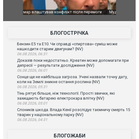
перемоги
Мудрик провів перший матч за "Челсі" після
Українські
допінгової дискваліфікації. ВІДЕО
під час лік
Франції
БЛОГОСТРІЧКА
Бензин Е5 та Е10. Чи справді «спиртова» суміш може
нашкодити старим двигунам? (NV)
06.08.2026, 06:31
Доказів поки недостатньо. Креатин може допомагати при
депресії — результати дослідження (NV)
06.08.2026, 06:01
Сонце ще не найбільша загроза. Учені назвали точну дату,
коли на Землі зникне остання рослина (NV)
06.08.2026, 05:31
Тінь рятує більше, ніж технології. Прості звички, які
захищають батарею електрокара влітку (NV)
06.08.2026, 05:01
Слоників шкода. Влада Кенії розслідує таємничу смерть 15
тварин у національному парку (NV)
06.08.2026, 04:31
БЛОГОЖАБИ