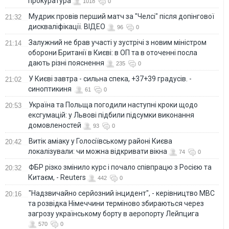
прокуратура
1018
0
Мудрик провів перший матч за "Челсі" після допінгової
21:32
дискваліфікації. ВІДЕО
96
0
Залужний не брав участі у зустрічі з новим міністром
21:14
оборони Британії в Києві: в ОП та в оточенні посла
дають різні пояснення
235
0
У Києві завтра - сильна спека, +37+39 градусів. -
21:02
синоптикиня
61
0
Україна та Польща погодили наступні кроки щодо
20:53
ексгумацій: у Львові підбили підсумки виконання
домовленостей
93
0
Витік аміаку у Голосіївському районі Києва
20:42
локалізували: чи можна відкривати вікна
74
0
ФБР різко змінило курс і почало співпрацю з Росією та
20:32
Китаєм, - Reuters
442
0
"Надзвичайно серйозний інцидент", - керівництво МВС
20:16
та розвідка Німеччини терміново збираються через
загрозу українському борту в аеропорту Лейпцига
570
0