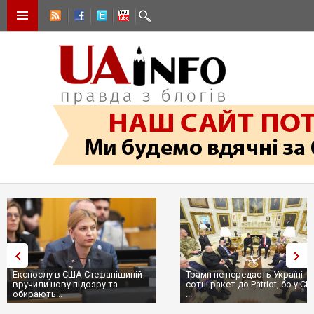
Експослу в США Стефанішиній
Трамп не передасть Україні
вручили нову підозру та
сотні ракет до Patriot, бо у С
обирають...
...