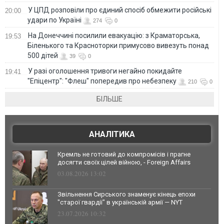
У ЦПД розповіли про єдиний спосіб обмежити російські
20:00
удари по Україні
274
0
На Донеччині посилили евакуацію: з Краматорська,
19:53
Біленького та Красноторки примусово вивезуть понад
500 дітей
39
0
У разі оголошення тривоги негайно покидайте
19:41
"Епіцентр": "Флеш" попередив про небезпеку
210
0
БІЛЬШЕ
АНАЛІТИКА
Кремль не готовий до компромісів і прагне
досягти своїх цілей війною, - Foreign Affairs
03.08.2026 13:02
Звільнення Сирського знаменує кінець епохи
"старої гвардії" в українській армії — NYT
23.07.2026 10:32