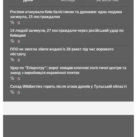
Росіяни атакували Київ балістикою та дронами: одна людина
загинула, 15 постраждалих
0
14 людей загинули, 27 постраждали через російський удар по
Київщині
0
ППО не змогла збити жодної із 28 ракет під час ворожого
обстрілу
0
Удар по "Епіцентру": ворог знищив ключові логістичні центри та
завод з виробництв керамічної плитки
0
Склад Wildberries горить після атаки дронів у Тульській області
0