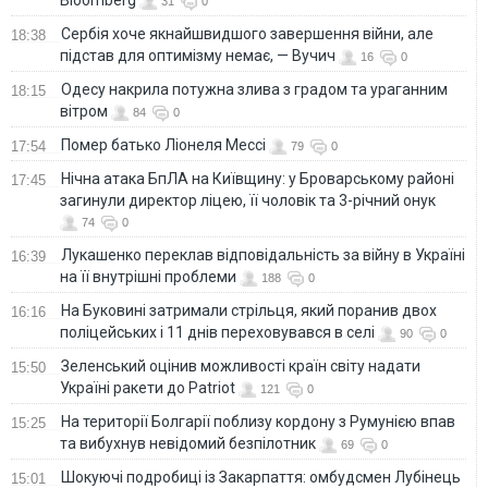
Bloomberg
31
0
Сербія хоче якнайшвидшого завершення війни, але
18:38
підстав для оптимізму немає, — Вучич
16
0
Одесу накрила потужна злива з градом та ураганним
18:15
вітром
84
0
Помер батько Ліонеля Мессі
17:54
79
0
Нічна атака БпЛА на Київщину: у Броварському районі
17:45
загинули директор ліцею, її чоловік та 3-річний онук
74
0
Лукашенко переклав відповідальність за війну в Україні
16:39
на її внутрішні проблеми
188
0
На Буковині затримали стрільця, який поранив двох
16:16
поліцейських і 11 днів переховувався в селі
90
0
Зеленський оцінив можливості країн світу надати
15:50
Україні ракети до Patriot
121
0
На території Болгарії поблизу кордону з Румунією впав
15:25
та вибухнув невідомий безпілотник
69
0
Шокуючі подробиці із Закарпаття: омбудсмен Лубінець
15:01