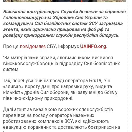
Військова контррозвідка Служби безпеки за сприяння
Головнокомандувача Збройних Сил України та
командувача Сил безпілотних систем ЗСУ затримала
агента, який одночасно працював на фсб рф та
розвідку прикордонної служби республіки білорусь.
Про це
повідомляє
СБУ, інформує
UAINFO.org
.
"За матеріалами справи, зловмисником виявився
військовослужбовець із підрозділу Сил безпілотних
систем.
Так, перебуваючи на посаді оператора БпЛА, він
«зливав» ворогу дані про напрямки руху, види та
кількість дронів Сил оборони, які залучені до боїв у
північно-східному прикордонні.
Далі агент за вказівкою ворожих спецслужбістів
перевівся на посаду оператора наземних
роботизованих комплексів ЗСУ, які здійснюють
евакуацію поранених та доставляють боєприпаси на