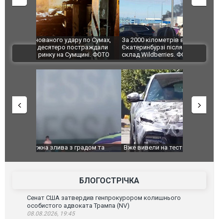
по Сумах,
За 2000 кілометрів від кордону з Україною: в
"Мої іграш
траждали
Єкатеринбурзі після атаки дронів загорівся
суперкарів
ВІДЕО
ині. ФОТО
склад Wildberries. ФОТО. ВІДЕО
дом та
Вже вивели на тести: Ferrari готує оновлення
Вийшов тре
позашляховика Purosangue. ВІДЕО
фільму "Аф
БЛОГОСТРІЧКА
Сенат США затвердив генпрокурором колишнього
особистого адвоката Трампа (NV)
08.08.2026, 19:45