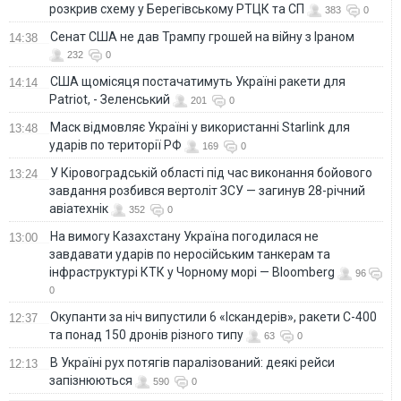
розкрив схему у Берегівському РТЦК та СП
383
0
Сенат США не дав Трампу грошей на війну з Іраном
14:38
232
0
США щомісяця постачатимуть Україні ракети для
14:14
Patriot, - Зеленський
201
0
Маск відмовляє Україні у використанні Starlink для
13:48
ударів по території РФ
169
0
У Кіровоградській області під час виконання бойового
13:24
завдання розбився вертоліт ЗСУ — загинув 28-річний
авіатехнік
352
0
На вимогу Казахстану Україна погодилася не
13:00
завдавати ударів по неросійським танкерам та
інфраструктурі КТК у Чорному морі — Bloomberg
96
0
Окупанти за ніч випустили 6 «Іскандерів», ракети С-400
12:37
та понад 150 дронів різного типу
63
0
В Україні рух потягів паралізований: деякі рейси
12:13
запізнюються
590
0