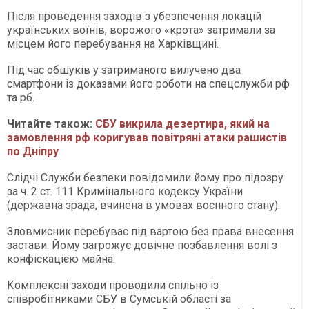
Після проведення заходів з убезпечення локацій
українських воїнів, ворожого «крота» затримали за
місцем його перебування на Харківщині.
Під час обшуків у затриманого вилучено два
смартфони із доказами його роботи на спецслужби рф
та рб.
Читайте також:
СБУ викрила дезертира, який на
замовлення рф коригував повітряні атаки рашистів
по Дніпру
Слідчі Служби безпеки повідомили йому про підозру
за ч. 2 ст. 111 Кримінального кодексу України
(державна зрада, вчинена в умовах воєнного стану).
Зловмисник перебуває під вартою без права внесення
застави. Йому загрожує довічне позбавлення волі з
конфіскацією майна.
Комплексні заходи проводили спільно із
співробітниками СБУ в Сумській області за