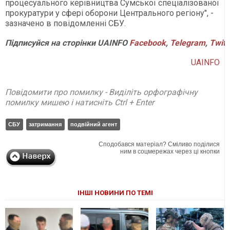
процесуального керівництва Сумської спеціалізованої
прокуратури у сфері оборони Центрального регіону", -
зазначено в повідомленні СБУ.
Підписуйся
на
сторінки
UAINFO
Facebook
,
Telegram
,
Twitt
UAINFO
Повідомити про помилку - Виділіть орфографічну
помилку мишею і натисніть Ctrl + Enter
СБУ
затримання
подвійний агент
Сподобався матеріал? Сміливо поділися
ним в соцмережах через ці кнопки
ІНШІ НОВИНИ ПО ТЕМІ