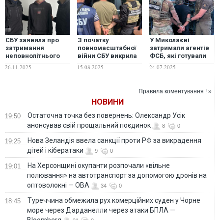
СБУ заявила про
З початку
У Миколаєві
затримання
повномасштабної
затримали агентів
неповнолітнього
війни СБУ викрила
ФСБ, які готували
агента РФ за
52
подвійний теракт
26.11.2025
15.08.2025
24.07.2025
подвійний теракт у
військовослужбовців
біля ТЦК. ФОТО
Дніпрі
Сил оборони, які
були російськими
Правила коментування ! »
агентами
НОВИНИ
Остаточна точка без повернень: Олександр Усік
19:50
анонсував свій прощальний поєдинок
8
0
Нова Зеландія ввела санкції проти РФ за викрадення
19:25
дітей і кібератаки
9
0
На Херсонщині окупанти розпочали «вільне
19:01
полювання» на автотранспорт за допомогою дронів на
оптоволокні — ОВА
34
0
Туреччина обмежила рух комерційних суден у Чорне
18:45
море через Дарданелли через атаки БПЛА —