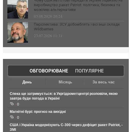
Чому США не готові передати Україні ліцензію на
виробництво ракет Patriot: політика, безпека та
можливі альтернативи
03.08.2026 20:24
Перспектива: ЗСУ добомблять і всі інші склади
Wildberries
23.07.2026 11:31
ОБГОВОРЮВАНЕ
|
ПОПУЛЯРНЕ
День
Місяць
За весь час
Спека ще затримується: в Укргідрометцентрі розповіли, якою
завтра буде погода в Україні
0
Магнітні бурі: прогноз на вихідні
0
США і Україна модернізують С-300 через дефіцит ракет Patriot, -
ЗМІ