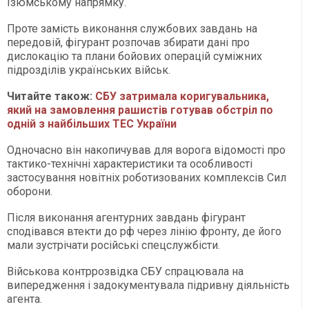
Ізюмському напрямку.
Проте замість виконання службових завдань на
передовій, фігурант розпочав збирати дані про
дислокацію та плани бойових операцій суміжних
підрозділів українських військ.
Читайте також:
СБУ затримала коригувальника,
який на замовлення рашистів готував обстріл по
одній з найбільших ТЕС України
Одночасно він накопичував для ворога відомості про
тактико-технічні характеристики та особливості
застосування новітніх роботизованих комплексів Сил
оборони.
Після виконання агентурних завдань фігурант
сподівався втекти до рф через лінію фронту, де його
мали зустрічати російські спецслужбісти.
Військова контррозвідка СБУ спрацювала на
випередження і задокументувала підривну діяльність
агента.