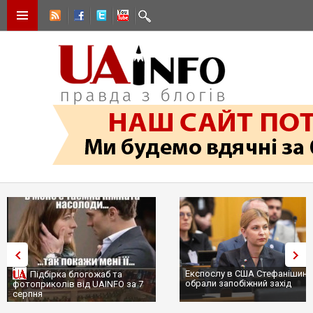
Експослу в США Стефанішині
Підбірка блогожаб та
обрали запобіжний захід
фотоприколів від UAINFO за 7
серпня