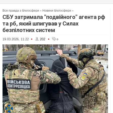
Вся правда з блогосфери
»
Новини блогосфери
»
СБУ затримала "подвійного" агента рф
та рб, який шпигував у Силах
безпілотних систем
•
•
19.03.2026, 11:22
202
0