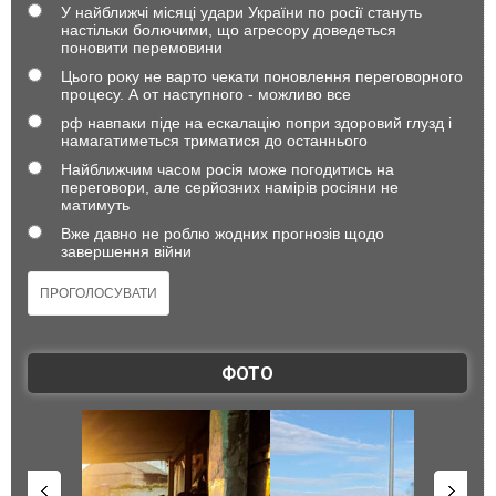
У найближчі місяці удари України по росії стануть
настільки болючими, що агресору доведеться
поновити перемовини
Цього року не варто чекати поновлення переговорного
процесу. А от наступного - можливо все
рф навпаки піде на ескалацію попри здоровий глузд і
намагатиметься триматися до останнього
Найближчим часом росія може погодитись на
переговори, але серйозних намірів росіяни не
матимуть
Вже давно не роблю жодних прогнозів щодо
завершення війни
ФОТО