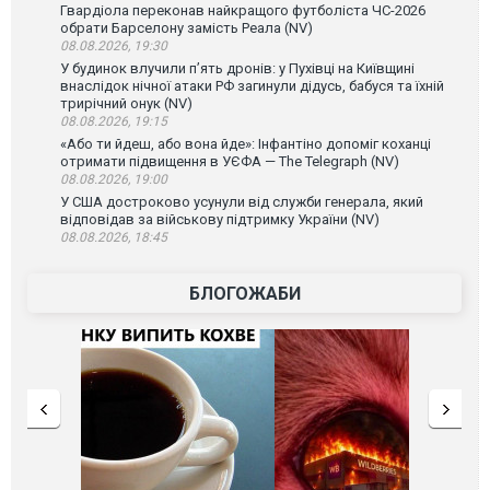
Гвардіола переконав найкращого футболіста ЧС-2026
обрати Барселону замість Реала (NV)
08.08.2026, 19:30
У будинок влучили п’ять дронів: у Пухівці на Київщині
внаслідок нічної атаки РФ загинули дідусь, бабуся та їхній
трирічний онук (NV)
08.08.2026, 19:15
«Або ти йдеш, або вона йде»: Інфантіно допоміг коханці
отримати підвищення в УЄФА — The Telegraph (NV)
08.08.2026, 19:00
У США достроково усунули від служби генерала, який
відповідав за військову підтримку України (NV)
08.08.2026, 18:45
БЛОГОЖАБИ