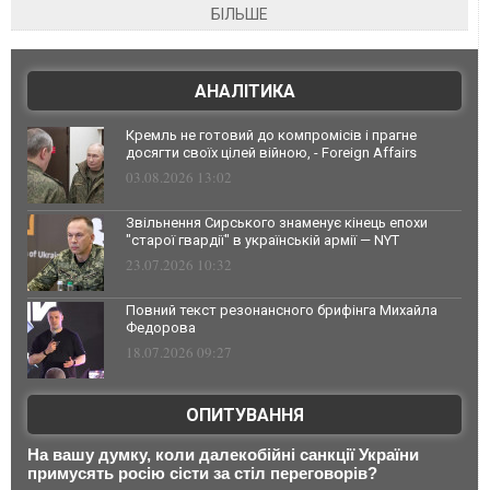
БІЛЬШЕ
АНАЛІТИКА
Кремль не готовий до компромісів і прагне
досягти своїх цілей війною, - Foreign Affairs
03.08.2026 13:02
Звільнення Сирського знаменує кінець епохи
"старої гвардії" в українській армії — NYT
23.07.2026 10:32
Повний текст резонансного брифінга Михайла
Федорова
18.07.2026 09:27
ОПИТУВАННЯ
На вашу думку, коли далекобійні санкції України
примусять росію сісти за стіл переговорів?