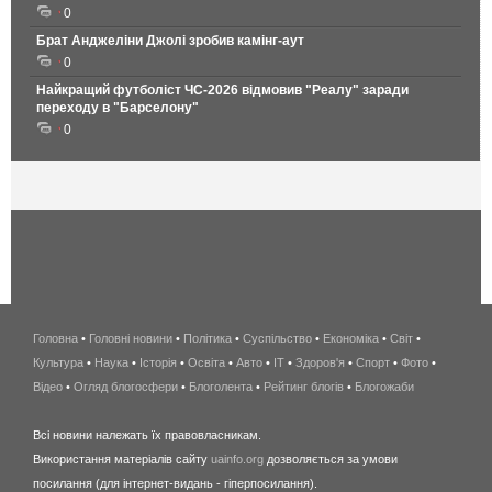
0
Брат Анджеліни Джолі зробив камінг-аут
0
Найкращий футболіст ЧС-2026 відмовив "Реалу" заради
переходу в "Барселону"
0
Головна
•
Головні новини
•
Політика
•
Суспільство
•
Економіка
беспроводной
•
Світ
•
Культура
•
Наука
•
Історія
•
Освіта
•
Авто
•
IT
•
Здоров'я
интернет
•
Спорт
•
Фото
•
Відео
•
Огляд блогосфери
•
Блоголента
•
Рейтинг блогів
киев
•
Блогожаби
и
Всі новини належать їх правовласникам.
область
Використання матеріалів сайту
uainfo.org
дозволяється за умови
wimax
посилання (для інтернет-видань - гіперпосилання).
интернет