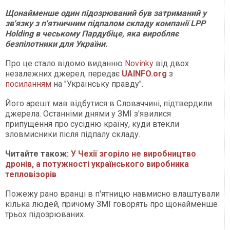
Щонайменше один підозрюваний був затриманий у
зв'язку з п'ятничним підпалом складу компанії LPP
Holding в чеському Пардубіце, яка виробляє
безпілотники для України.
Про це стало відомо виданню
Novinky
від двох
незалежних джерел, передає
UAINFO.org
з
посиланням
на "Українську правду".
Його арешт мав відбутися в Словаччині, підтвердили
джерела. Останніми днями у ЗМІ з'явилися
припущення про сусідню країну, куди втекли
зловмисники після підпалу складу.
Читайте також:
У Чехії згоріло не виробництво
дронів, а потужності українського виробника
тепловізорів
Пожежу рано вранці в п'ятницю навмисно влаштували
кілька людей, причому ЗМІ говорять про щонайменше
трьох підозрюваних.