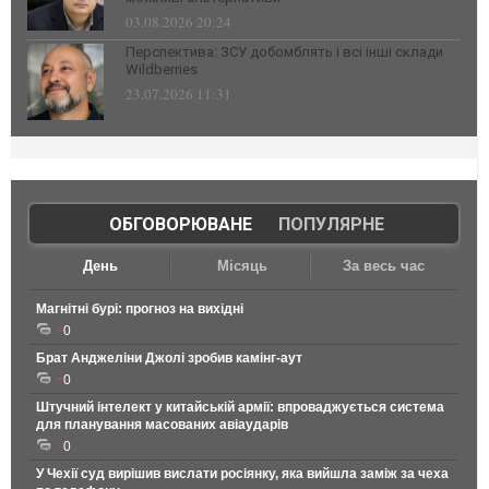
03.08.2026 20:24
Перспектива: ЗСУ добомблять і всі інші склади
Wildberries
23.07.2026 11:31
ОБГОВОРЮВАНЕ
|
ПОПУЛЯРНЕ
День
Місяць
За весь час
Магнітні бурі: прогноз на вихідні
0
Брат Анджеліни Джолі зробив камінг-аут
0
Штучний інтелект у китайській армії: впроваджується система
для планування масованих авіаударів
0
У Чехії суд вирішив вислати росіянку, яка вийшла заміж за чеха