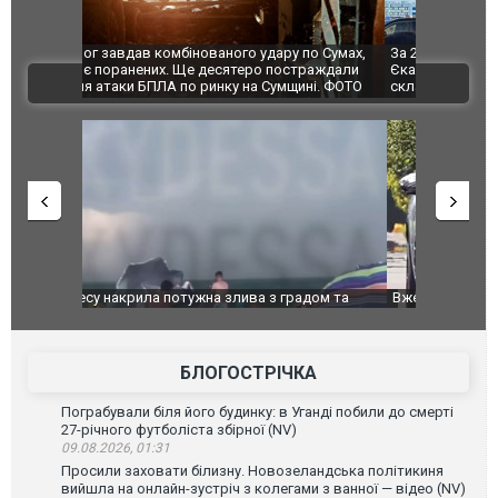
по Сумах,
За 2000 кілометрів від кордону з Україною: в
"Мої іграш
траждали
Єкатеринбурзі після атаки дронів загорівся
суперкарів
ВІДЕО
ині. ФОТО
склад Wildberries. ФОТО. ВІДЕО
дом та
Вже вивели на тести: Ferrari готує оновлення
Вийшов тре
позашляховика Purosangue. ВІДЕО
фільму "Аф
БЛОГОСТРІЧКА
Пограбували біля його будинку: в Уганді побили до смерті
27-річного футболіста збірної (NV)
09.08.2026, 01:31
Просили заховати білизну. Новозеландська політикиня
вийшла на онлайн-зустріч з колегами з ванної — відео (NV)