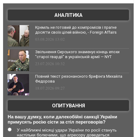
АНАЛІТИКА
Кремль не готовий до компромісів і прагне
досягти своїх цілей війною, - Foreign Affairs
03.08.2026 13:02
Звільнення Сирського знаменує кінець епохи
"старої гвардії" в українській армії — NYT
23.07.2026 10:32
Повний текст резонансного брифінга Михайла
Федорова
18.07.2026 09:27
ОПИТУВАННЯ
На вашу думку, коли далекобійні санкції України
примусять росію сісти за стіл переговорів?
У найближчі місяці удари України по росії стануть
настільки болючими, що агресору доведеться