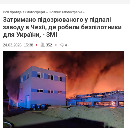
Вся правда з блогосфери
»
Новини блогосфери
»
Затримано підозрюваного у підпалі
заводу в Чехії, де робили безпілотники
для України, - ЗМІ
•
•
24.03.2026, 15:38
352
0