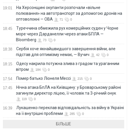
На Херсонщині окупанти розпочали «вільне
19:01
полювання» на автотранспорт за допомогою дронів на
оптоволокні — ОВА
71
0
Туреччина обмежила рух комерційних суден у Чорне
18:45
море через Дарданелли через атаки БПЛА —
Bloomberg
73
0
Сербія хоче якнайшвидшого завершення війни, але
18:38
підстав для оптимізму немає, — Вучич
42
0
Одесу накрила потужна злива з градом та ураганним
18:15
вітром
184
0
Помер батько Ліонеля Мессі
17:54
215
0
Нічна атака БпЛА на Київщину: у Броварському районі
17:45
загинули директор ліцею, її чоловік та 3-річний онук
119
0
Лукашенко переклав відповідальність за війну в Україні
16:39
на її внутрішні проблеми
285
0
БІЛЬШЕ