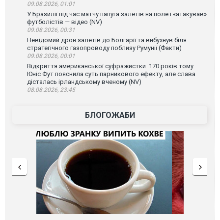
09.08.2026, 01:01
У Бразилії під час матчу папуга залетів на поле і «атакував»
футболістів — відео (NV)
09.08.2026, 00:31
Невідомий дрон залетів до Болгарії та вибухнув біля
стратегічного газопроводу поблизу Румунії (Факти)
09.08.2026, 00:01
Відкриття американської суфражистки. 170 років тому
Юніс Фут пояснила суть парникового ефекту, але слава
дісталась ірландському вченому (NV)
08.08.2026, 23:45
БЛОГОЖАБИ