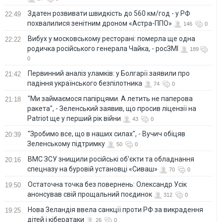
Здатен розвивати швидкість до 560 км/год - у РФ
22:49
похвалилися зенітним дроном «Астра-ППО»
146
0
Вибух у московському ресторані: померла ще одна
22:22
родичка російського генерала Чайка, - росЗМІ
189
0
Первинний аналіз уламків: у Болгарії заявили про
21:42
падіння українського безпілотника
74
0
"Ми займаємося папірцями. А летить не паперова
21:18
ракета", - Зеленський заявив, що просив ліцензії на
Patriot ще у перший рік війни
43
0
"Зробимо все, що в наших силах", - Вучич обіцяв
20:39
Зеленському підтримку
50
0
ВМС ЗСУ знищили російські об'єкти та обладнання
20:16
спецназу на буровій установці «Сиваш»
70
0
Остаточна точка без повернень: Олександр Усік
19:50
анонсував свій прощальний поєдинок
312
0
Нова Зеландія ввела санкції проти РФ за викрадення
19:25
дітей і кібератаки
26
0