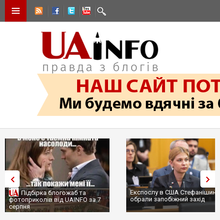
Експослу в США Стефанішині
Підбірка блогожаб та
обрали запобіжний захід
фотоприколів від UAINFO за 7
серпня