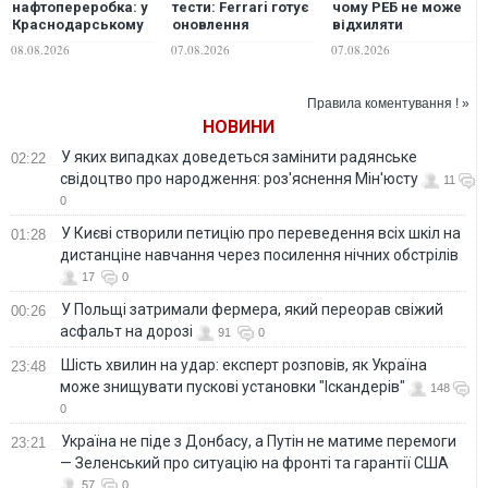
нафтопереробка: у
тести: Ferrari готує
чому РЕБ не може
Краснодарському
оновлення
відхиляти
краї та Самарській
позашляховика
балістику
08.08.2026
07.08.2026
07.08.2026
області РФ горять
Purosangue. ВІДЕО
два НПЗ
Правила коментування ! »
НОВИНИ
У яких випадках доведеться замінити радянське
02:22
свідоцтво про народження: роз'яснення Мін'юсту
11
0
У Києві створили петицію про переведення всіх шкіл на
01:28
дистанціне навчання через посилення нічних обстрілів
17
0
У Польщі затримали фермера, який переорав свіжий
00:26
асфальт на дорозі
91
0
Шість хвилин на удар: експерт розповів, як Україна
23:48
може знищувати пускові установки "Іскандерів"
148
0
Україна не піде з Донбасу, а Путін не матиме перемоги
23:21
— Зеленський про ситуацію на фронті та гарантії США
57
0