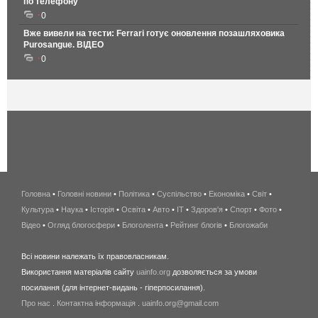
по телефону
0
Вже вивели на тести: Ferrari готує оновлення позашляховика
Purosangue. ВІДЕО
0
Головна
•
Головні новини
•
Політика
•
Суспільство
•
Економіка
беспроводной
•
Світ
•
Культура
•
Наука
•
Історія
•
Освіта
•
Авто
•
IT
•
Здоров'я
интернет
•
Спорт
•
Фото
•
Відео
•
Огляд блогосфери
•
Блоголента
•
Рейтинг блогів
киев
•
Блогожаби
и
Всі новини належать їх правовласникам.
область
Використання матеріалів сайту
uainfo.org
дозволяється за умови
wimax
посилання (для інтернет-видань - гіперпосилання).
интернет
Про нас
.
Контактна інформація
.
uainfo.org@gmail.com
в