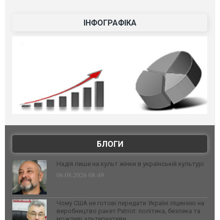
ІНФОГРАФІКА
БЛОГИ
Надія лише на культ жінки в українській культурі
06.08.2026 08:49
Чому США не готові передати Україні ліцензію на
виробництво ракет Patriot: політика, безпека та
можливі альтернативи