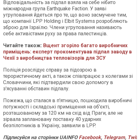
Відповідальність за підпал взяла на себе нібито
міжнародна група Earthquake Faction. У заяві
угруповання йдеться про те, що воно засмучене тим,
що компанії LPP Holding і Elbit Systems розробляють
зброю для Ізраїлю. Члени угруповання називають
себе активістами руху за права палестинців.
Читайте також:
Вщент згоріло багато виробничих
приміщень: експерт прокоментував підпал заводу в
Чехії з виробництва тепловізорів для ЗСУ
Поліція розслідує справу за підозрою в
терористичному акті, а також співпрацює з колегами зі
Словаччини, які підтвердили свою допомогу в
з'ясуванні обставин підпалу.
Пожежа, що сталася в п'ятницю, пошкодила виробничі
потужності і складські приміщення на об'єкті,
розташованому за 120 км на схід від Праги, але не
зірвала заплановану поставку 40 ударних
безпілотників в Україну, заявили в LPP.
Підписуйся
на
сторінки
UAINFO
Facebook
,
Telegram
,
Twitt