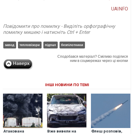
UAINFO
Повідомити про помилку - Виділіть орфографічну
помилку мишею і натисніть Ctrl + Enter
завод
тепловізори
підпал
безпілотники
Сподобався матеріал? Сміливо поділися
ним в соцмережах через ці кнопки
ІНШІ НОВИНИ ПО ТЕМІ
Атакована
Вже вивели на
Флеш розповів,