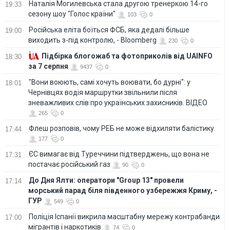
Наталія Могилевська стала другою тренеркою 14-го
19:33
сезону шоу "Голос країни"
103
0
Російська еліта боїться ФСБ, яка дедалі більше
19:00
виходить з-під контролю, - Bloomberg
230
0
Підбірка блогожаб та фотоприколів від UAINFO
18:30
за 7 серпня
9437
0
"Вони воюють, самі хочуть воювати, бо дурні": у
18:01
Чернівцях водія маршрутки звільнили після
зневажливих слів про українських захисників. ВІДЕО
265
0
Флеш розповів, чому РЕБ не може відхиляти балістику
17:44
177
0
ЄС вимагає від Туреччини підтверджень, що вона не
17:31
постачає російський газ
90
0
До Дня Ялти: оператори "Group 13" провели
17:14
морський парад біля південного узбережжя Криму, -
ГУР
549
0
Поліція Іспанії викрила масштабну мережу контрабанди
17:00
мігрантів і наркотиків
74
0