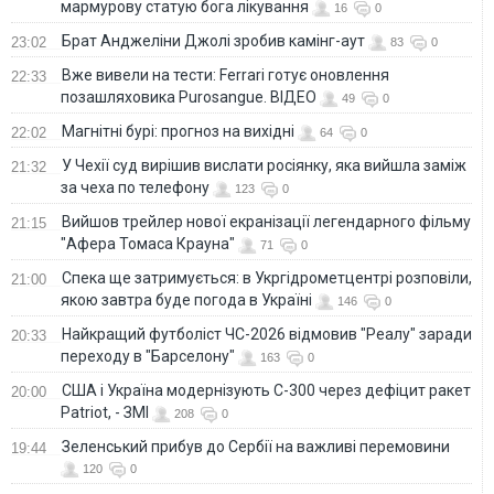
мармурову статую бога лікування
16
0
Брат Анджеліни Джолі зробив камінг-аут
23:02
83
0
Вже вивели на тести: Ferrari готує оновлення
22:33
позашляховика Purosangue. ВІДЕО
49
0
Магнітні бурі: прогноз на вихідні
22:02
64
0
У Чехії суд вирішив вислати росіянку, яка вийшла заміж
21:32
за чеха по телефону
123
0
Вийшов трейлер нової екранізації легендарного фільму
21:15
"Афера Томаса Крауна"
71
0
Спека ще затримується: в Укргідрометцентрі розповіли,
21:00
якою завтра буде погода в Україні
146
0
Найкращий футболіст ЧС-2026 відмовив "Реалу" заради
20:33
переходу в "Барселону"
163
0
США і Україна модернізують С-300 через дефіцит ракет
20:00
Patriot, - ЗМІ
208
0
Зеленський прибув до Сербії на важливі перемовини
19:44
120
0