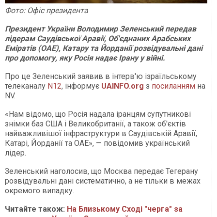
Фото: Офіс президента
Президент України Володимир Зеленський передав
лідерам Саудівської Аравії, Об'єднаних Арабських
Еміратів (ОАЕ), Катару та Йорданії розвідувальні дані
про допомогу, яку Росія надає Ірану у війні.
Про це Зеленський заявив в інтерв'ю ізраїльському
телеканалу
N12
, інформує
UAINFO
.org
з
посиланням
на
NV.
«Нам відомо, що Росія надала іранцям супутникові
знімки баз США і Великобританії, а також об'єктів
найважливішої інфраструктури в Саудівській Аравії,
Катарі, Йорданії та ОАЕ», — повідомив український
лідер.
Зеленський наголосив, що Москва передає Тегерану
розвідувальні дані систематично, а не тільки в межах
окремого випадку.
Читайте також:
На Близькому Сході "черга" за