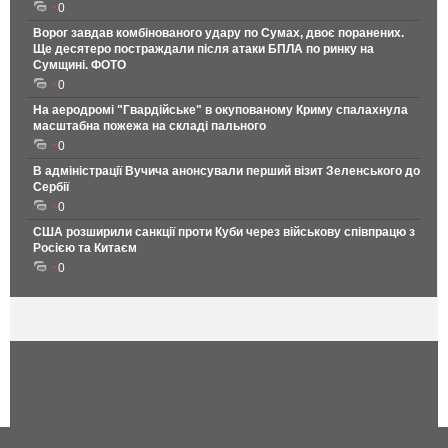
0
Ворог завдав комбінованого удару по Сумах, двоє поранених.
Ще десятеро постраждали після атаки БПЛА по ринку на
Сумщині. ФОТО
0
На аеродромі "Гвардійське" в окупованому Криму спалахнула
масштабна пожежа на складі пального
0
В адміністрації Вучича анонсували перший візит Зеленського до
Сербії
0
США розширили санкції проти Куби через військову співпрацю з
Росією та Китаєм
0