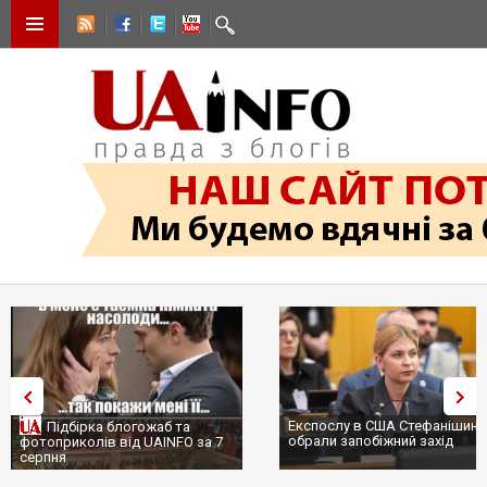
Експослу в США Стефанішині
Підбірка блогожаб та
обрали запобіжний захід
фотоприколів від UAINFO за 7
серпня