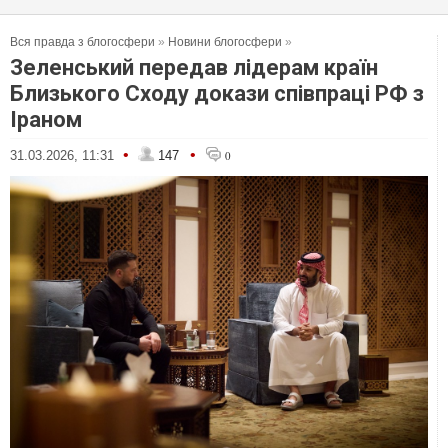
Вся правда з блогосфери
»
Новини блогосфери
»
Зеленський передав лідерам країн
Близького Сходу докази співпраці РФ з
Іраном
•
•
31.03.2026, 11:31
147
0