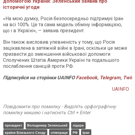
допомогою України: Зеленський заявив про
історичні угоди
«На мою думку, Росія безпосередньо підтримує Іран
на всі 100%. Це та сама модель обміну інформацією,
що і в Україні», — заявив президент.
Він також висловив упевненість у тому, що Росія
зацікавлена в затяжній війні в Ірані, оскільки це може
призвести до зменшення військової допомоги
Сполучених Штатів Америки Україні та подальшого
послаблення санкцій проти РФ.
Підписуйся на сторінки UAINFO
Facebook
,
Telegram
,
Twitt
UAINFO
Повідомити про помилку - Виділіть орфографічну
помилку мишею і натисніть Ctrl + Enter
президент
Володимир Зеленський
лідери
країни Близького Сходу
співпраця
РФ
Іран