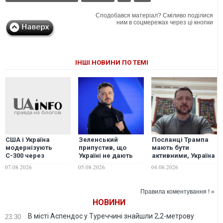
Сподобався матеріал? Сміливо поділися
ним в соцмережах через ці кнопки
ІНШІ НОВИНИ ПО ТЕМІ
Зеленський
Посланці Трампа
США і Україна
припустив, що
мають бути
модернізують
Україні не дають
активними, Україна
С-300 через
ППО, щоб була
готова до
дефіцит ракет
05.08.2026
04.08.2026
07.08.2026
"зговірливою"
переговорів, -
Patriot, - ЗМІ
Зеленський
Правила коментування ! »
НОВИНИ
В місті Аспендос у Туреччині знайшли 2,2-метрову
23:30