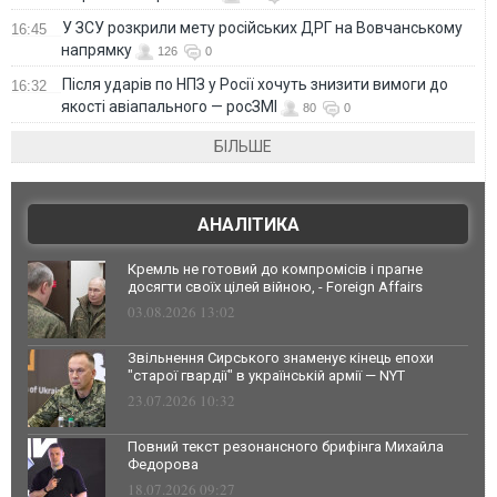
У ЗСУ розкрили мету російських ДРГ на Вовчанському
16:45
напрямку
126
0
Після ударів по НПЗ у Росії хочуть знизити вимоги до
16:32
якості авіапального — росЗМІ
80
0
БІЛЬШЕ
АНАЛІТИКА
Кремль не готовий до компромісів і прагне
досягти своїх цілей війною, - Foreign Affairs
03.08.2026 13:02
Звільнення Сирського знаменує кінець епохи
"старої гвардії" в українській армії — NYT
23.07.2026 10:32
Повний текст резонансного брифінга Михайла
Федорова
18.07.2026 09:27