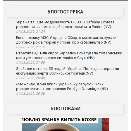
БЛОГОСТРІЧКА
Україна та США модернізують С-300. В Defense Express
розповіли, чи зможе цей проєкт замінити Patriot (NV)
07.08.2026, 21:24
Ексочільнику МЗС Угорщини Сійярто може загрожувати
до трьох років тюрми у справі про хабарництво (NV)
07.08.2026, 21:12
Втратила 4,5 млн євро: Барселона скасувала товариський
матч у Марокко через ситуацію в Сеуті (NV)
07.08.2026, 21:00
Знайшли останки 55 людей. Україна і Польща завершили
ексгумацію жертв Волинської трагедії (NV)
07.08.2026, 20:48
«Можливо, вони вбили українську бабусю»: Усик
розкритикував повернення Росії до Олімпіади (NV)
07.08.2026, 20:36
БЛОГОЖАБИ