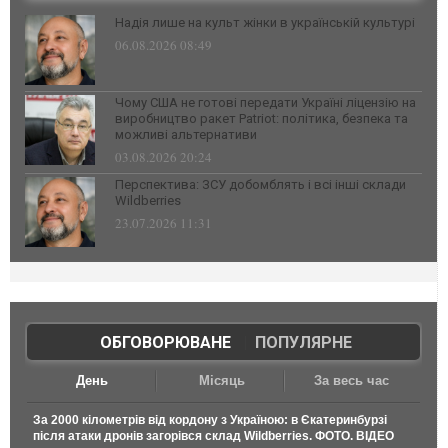
Надія лише на культ жінки в українській культурі
06.08.2026 08:49
Чому США не готові передати Україні ліцензію на
виробництво ракет Patriot: політика, безпека та
можливі альтернативи
03.08.2026 20:24
Перспектива: ЗСУ добомблять і всі інші склади
Wildberries
23.07.2026 11:31
ОБГОВОРЮВАНЕ
|
ПОПУЛЯРНЕ
День
Місяць
За весь час
За 2000 кілометрів від кордону з Україною: в Єкатеринбурзі
після атаки дронів загорівся склад Wildberries. ФОТО. ВІДЕО