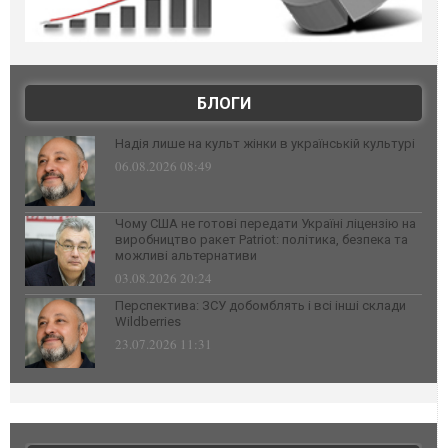
БЛОГИ
Надія лише на культ жінки в українській культурі
06.08.2026 08:49
Чому США не готові передати Україні ліцензію на
виробництво ракет Patriot: політика, безпека та
можливі альтернативи
03.08.2026 20:24
Перспектива: ЗСУ добомблять і всі інші склади
Wildberries
23.07.2026 11:31