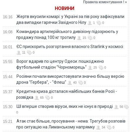
Правила коментування ! »
НОВИНИ
Жертв вкусили комарі: у Україні за пів року зафіксували
16:16
два випадки гарячки Західного Нілу
1
0
Командира артилерійського дивізіону підозрюють у
16:08
продажу понад 100 кг тротилу
15
0
ЄС прискорить розгортання власного Starlink у космосі
16:01
11
0
Ворог вдарив по центру Одеси: пошкоджено
15:55
футбольний стадіон "Чорноморець"
25
0
Росіяни почали використовувати значно більшу версію
15:44
дрона "Гербера", - "Флеш"
40
0
Кредитна криза дісталася найбільших банків Росії -
15:37
розвідка
65
0
ШІ вперше створив віруси, яких не існує в природі
15:30
56
0
Атак стає більше, просування - нема: Трегубов розповів
15:21
про ситуацію на Лиманському напрямку
34
0