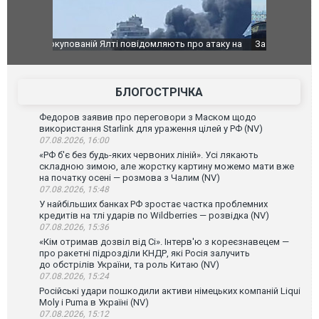
о атаку на
За 2000 кілометрів від кордону з Україною: в
В Таїланді 
го диму.
Єкатеринбурзі після атаки дронів загорівся
блискавки 
склад Wildberries. ФОТО. ВІДЕО
постражда
БЛОГОСТРІЧКА
Федоров заявив про переговори з Маском щодо
використання Starlink для ураження цілей у РФ (NV)
07.08.2026, 16:00
«РФ б'є без будь-яких червоних ліній». Усі лякають
складною зимою, але жорстку картину можемо мати вже
на початку осені — розмова з Чалим (NV)
07.08.2026, 15:48
У найбільших банках РФ зростає частка проблемних
кредитів на тлі ударів по Wildberries — розвідка (NV)
07.08.2026, 15:36
«Кім отримав дозвіл від Сі». Інтерв'ю з кореєзнавецем —
про ракетні підрозділи КНДР, які Росія залучить
до обстрілів України, та роль Китаю (NV)
07.08.2026, 15:24
Російські удари пошкодили активи німецьких компаній Liqui
Moly і Puma в Україні (NV)
07.08.2026, 15:12