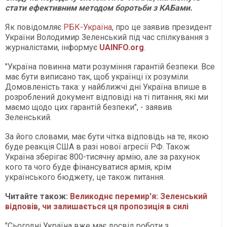
стати ефективним методом боротьби з КАБами.
Як повідомляє
РБК-Україна
, про це заявив президент
України Володимир Зеленський під час спілкування з
журналістами, інформує
UAINFO.org
.
"Україна повинна мати розуміння гарантій безпеки. Все
має бути виписано так, щоб українці їх розуміли.
Домовленість така: у найближчі дні Україна впише в
розроблений документ відповіді на ті питання, які ми
маємо щодо цих гарантій безпеки", - заявив
Зеленський.
За його словами, має бути чітка відповідь на те, якою
буде реакція США в разі нової агресії РФ. Також
Україна зберігає 800-тисячну армію, але за рахунок
кого та чого буде фінансуватися армія, крім
українського бюджету, це також питання.
Читайте також:
Великоднє перемир'я: Зеленський
відповів, чи залишається ця пропозиція в силі
"Сьогодні Україна вже має досвід роботи з