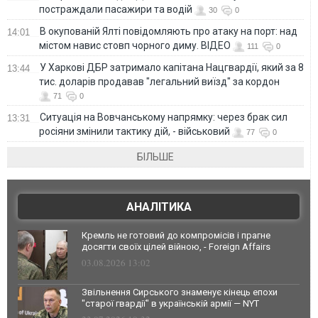
постраждали пасажири та водій
30
0
В окупованій Ялті повідомляють про атаку на порт: над
14:01
містом навис стовп чорного диму. ВІДЕО
111
0
У Харкові ДБР затримало капітана Нацгвардії, який за 8
13:44
тис. доларів продавав "легальний виїзд" за кордон
71
0
Ситуація на Вовчанському напрямку: через брак сил
13:31
росіяни змінили тактику дій, - військовий
77
0
БІЛЬШЕ
АНАЛІТИКА
Кремль не готовий до компромісів і прагне
досягти своїх цілей війною, - Foreign Affairs
03.08.2026 13:02
Звільнення Сирського знаменує кінець епохи
"старої гвардії" в українській армії — NYT