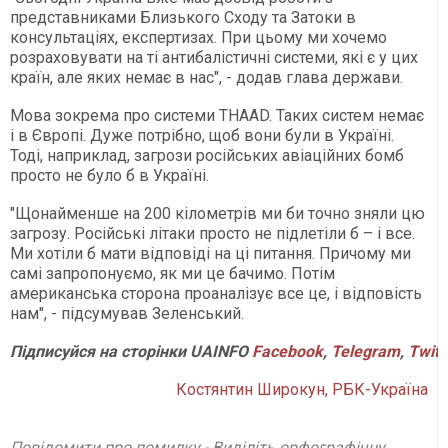
представниками Близького Сходу та Затоки в
консультаціях, експертизах. При цьому ми хочемо
розраховувати на ті антибалістичні системи, які є у цих
країн, але яких немає в нас", - додав глава держави.
Мова зокрема про системи THAAD. Таких систем немає
і в Європі. Дуже потрібно, щоб вони були в Україні.
Тоді, наприклад, загрози російських авіаційних бомб
просто не було б в Україні.
"Щонайменше на 200 кілометрів ми би точно зняли цю
загрозу. Російські літаки просто не підлетіли б – і все.
Ми хотіли б мати відповіді на ці питання. Причому ми
самі запропонуємо, як ми це бачимо. Потім
американська сторона проаналізує все це, і відповість
нам", - підсумував Зеленський.
Підписуйся на сторінки UAINFO
Facebook
,
Telegram
,
Twitt
Костянтин Широкун, РБК-Україна
Повідомити про помилку - Виділіть орфографічну