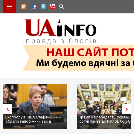
Експослу в США Стефанішиній
Трамп не передасть Україні
обрали запобіжний захід
сотні ракет до Patriot, бо у С
...