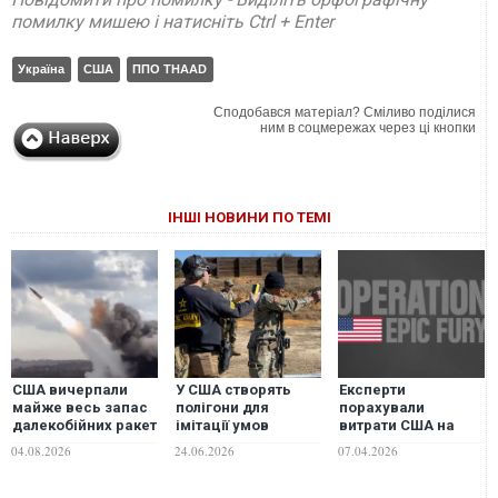
помилку мишею і натисніть Ctrl + Enter
Україна
США
ППО THAAD
Сподобався матеріал? Сміливо поділися
ним в соцмережах через ці кнопки
ІНШІ НОВИНИ ПО ТЕМІ
США вичерпали
У США створять
Експерти
майже весь запас
полігони для
порахували
далекобійних ракет
імітації умов
витрати США на
через війну з
бойових дій в
"Епічну лють" в
04.08.2026
24.06.2026
07.04.2026
Іраном, - Reuters
Україні
Ірані