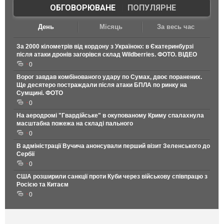
ОБГОВОРЮВАНЕ
|
ПОПУЛЯРНЕ
День
Місяць
За весь час
За 2000 кілометрів від кордону з Україною: в Єкатеринбурзі
після атаки дронів загорівся склад Wildberries. ФОТО. ВІДЕО
0
Ворог завдав комбінованого удару по Сумах, двоє поранених.
Ще десятеро постраждали після атаки БПЛА по ринку на
Сумщині. ФОТО
0
На аеродромі "Гвардійське" в окупованому Криму спалахнула
масштабна пожежа на складі пального
0
В адміністрації Вучича анонсували перший візит Зеленського до
Сербії
0
США розширили санкції проти Куби через військову співпрацю з
Росією та Китаєм
0