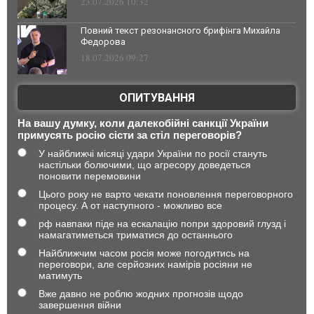
23.07.2026 10:32
Повний текст резонансного брифінга Михайла
Федорова
18.07.2026 09:27
ОПИТУВАННЯ
На вашу думку, коли далекобійні санкції України
примусять росію сісти за стіл переговорів?
У найближчі місяці удари України по росії стануть
настільки болючими, що агресору доведеться
поновити перемовини
Цього року не варто чекати поновлення переговорного
процесу. А от наступного - можливо все
рф навпаки піде на ескалацію попри здоровий глузд і
намагатиметься триматися до останнього
Найближчим часом росія може погодитись на
переговори, але серйозних намірів росіяни не
матимуть
Вже давно не роблю жодних прогнозів щодо
завершення війни