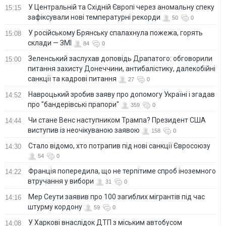
У Центральній та Східній Європі через аномальну спеку
15:15
зафіксували нові температурні рекорди
50
0
У російському Брянську спалахнула пожежа, горять
15:08
склади — ЗМІ
84
0
Зеленський заслухав доповідь Драпатого: обговорили
15:00
питання захисту Донеччини, антибалістику, далекобійні
санкції та кадрові питання
27
0
Навроцький зробив заяву про допомогу Україні і згадав
14:52
про "бандерівські прапори"
359
0
Чи стане Венс наступником Трампа? Президент США
14:44
виступив із неочікуваною заявою
158
0
Стало відомо, хто потрапив під нові санкції Євросоюзу
14:30
54
0
Франція попередила, що не терпітиме спроб іноземного
14:22
втручання у вибори
31
0
Мер Сеути заявив про 100 загиблих мігрантів під час
14:16
штурму кордону
59
0
У Харкові внаслідок ДТП з міським автобусом
14:08