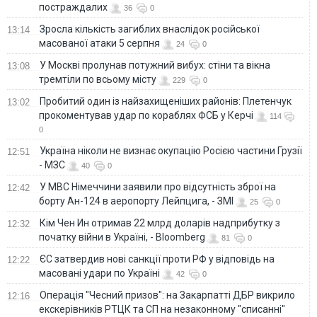
постраждалих
36
0
Зросла кількість загиблих внаслідок російської
13:14
масованої атаки 5 серпня
24
0
У Москві пролунав потужний вибух: стіни та вікна
13:08
тремтіли по всьому місту
229
0
Пробитий один із найзахищеніших районів: Плетенчук
13:02
прокоментував удар по кораблях ФСБ у Керчі
114
0
Україна ніколи не визнає окупацію Росією частини Грузії
12:51
- МЗС
40
0
У МВС Німеччини заявили про відсутність зброї на
12:42
борту Ан-124 в аеропорту Лейпцига, - ЗМІ
25
0
Кім Чен Ин отримав 22 млрд доларів надприбутку з
12:32
початку війни в Україні, - Bloomberg
81
0
ЄС затвердив нові санкції проти РФ у відповідь на
12:22
масовані удари по Україні
42
0
Операція "Чесний призов": на Закарпатті ДБР викрило
12:16
екскерівників РТЦК та СП на незаконному "списанні"