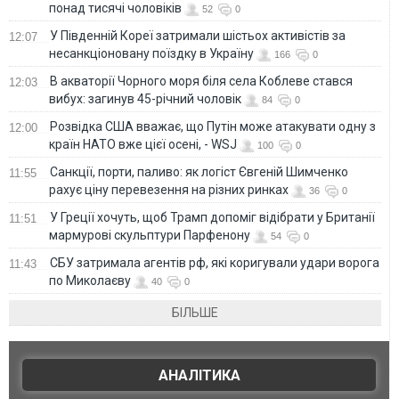
понад тисячі чоловіків
52
0
У Південній Кореї затримали шістьох активістів за
12:07
несанкціоновану поїздку в Україну
166
0
В акваторії Чорного моря біля села Коблеве стався
12:03
вибух: загинув 45-річний чоловік
84
0
Розвідка США вважає, що Путін може атакувати одну з
12:00
країн НАТО вже цієї осені, - WSJ
100
0
Санкції, порти, паливо: як логіст Євгеній Шимченко
11:55
рахує ціну перевезення на різних ринках
36
0
У Греції хочуть, щоб Трамп допоміг відібрати у Британії
11:51
мармурові скульптури Парфенону
54
0
СБУ затримала агентів рф, які коригували удари ворога
11:43
по Миколаєву
40
0
БІЛЬШЕ
АНАЛІТИКА