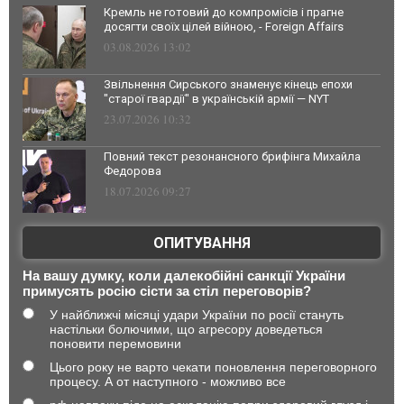
Кремль не готовий до компромісів і прагне
досягти своїх цілей війною, - Foreign Affairs
03.08.2026 13:02
Звільнення Сирського знаменує кінець епохи
"старої гвардії" в українській армії — NYT
23.07.2026 10:32
Повний текст резонансного брифінга Михайла
Федорова
18.07.2026 09:27
ОПИТУВАННЯ
На вашу думку, коли далекобійні санкції України
примусять росію сісти за стіл переговорів?
У найближчі місяці удари України по росії стануть
настільки болючими, що агресору доведеться
поновити перемовини
Цього року не варто чекати поновлення переговорного
процесу. А от наступного - можливо все