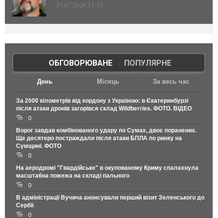
23.07.2026 11:31
ОБГОВОРЮВАНЕ
|
ПОПУЛЯРНЕ
День
Місяць
За весь час
За 2000 кілометрів від кордону з Україною: в Єкатеринбурзі
після атаки дронів загорівся склад Wildberries. ФОТО. ВІДЕО
0
Ворог завдав комбінованого удару по Сумах, двоє поранених.
Ще десятеро постраждали після атаки БПЛА по ринку на
Сумщині. ФОТО
0
На аеродромі "Гвардійське" в окупованому Криму спалахнула
масштабна пожежа на складі пального
0
В адміністрації Вучича анонсували перший візит Зеленського до
Сербії
0