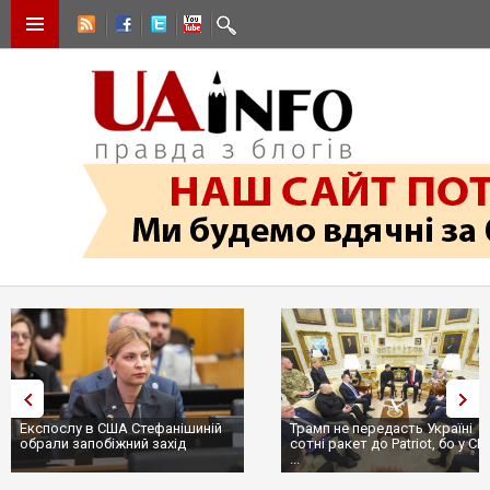
Експослу в США Стефанішиній
Трамп не передасть Україні
обрали запобіжний захід
сотні ракет до Patriot, бо у С
...