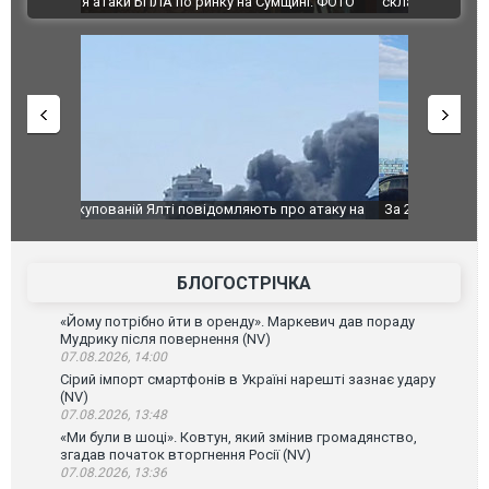
ині. ФОТО
склад Wildberries. ФОТО. ВІДЕО
о атаку на
За 2000 кілометрів від кордону з Україною: в
В Таїланді 
го диму.
Єкатеринбурзі після атаки дронів загорівся
блискавки 
склад Wildberries. ФОТО. ВІДЕО
постражда
БЛОГОСТРІЧКА
«Йому потрібно йти в оренду». Маркевич дав пораду
Мудрику після повернення (NV)
07.08.2026, 14:00
Сірий імпорт смартфонів в Україні нарешті зазнає удару
(NV)
07.08.2026, 13:48
«Ми були в шоці». Ковтун, який змінив громадянство,
згадав початок вторгнення Росії (NV)
07.08.2026, 13:36