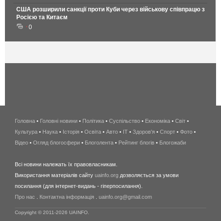
США розширили санкції проти Куби через військову співпрацю з
Росією та Китаєм
0
Головна
•
Головні новини
•
Політика
•
Суспільство
•
Економіка
беспроводной
•
Світ
•
Культура
•
Наука
•
Історія
•
Освіта
•
Авто
•
IT
•
Здоров'я
интернет
•
Спорт
•
Фото
•
Відео
•
Огляд блогосфери
•
Блоголента
•
Рейтинг блогів
киев
•
Блогожаби
и
Всі новини належать їх правовласникам.
область
Використання матеріалів сайту
uainfo.org
дозволяється за умови
wimax
посилання (для інтернет-видань - гіперпосилання).
интернет
Про нас
.
Контактна інформація
.
uainfo.org@gmail.com
в
киеве
Copyright © 2011-2026 UAINFO.
и