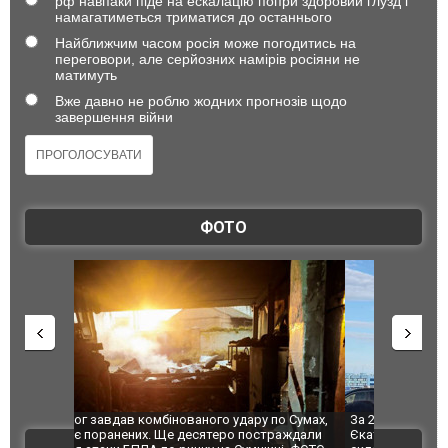
рф навпаки піде на ескалацію попри здоровий глузд і
намагатиметься триматися до останнього
Найближчим часом росія може погодитись на
переговори, але серйозних намірів росіяни не
матимуть
Вже давно не роблю жодних прогнозів щодо
завершення війни
ФОТО
по Сумах,
За 2000 кілометрів від кордону з Україною: в
"Мої іграш
траждали
Єкатеринбурзі після атаки дронів загорівся
суперкарів
ВІДЕО