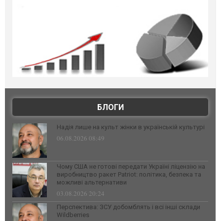
БЛОГИ
Надія лише на культ жінки в українській культурі
06.08.2026 08:49
Чому США не готові передати Україні ліцензію на
виробництво ракет Patriot: політика, безпека та
можливі альтернативи
03.08.2026 20:24
Перспектива: ЗСУ добомблять і всі інші склади
Wildberries