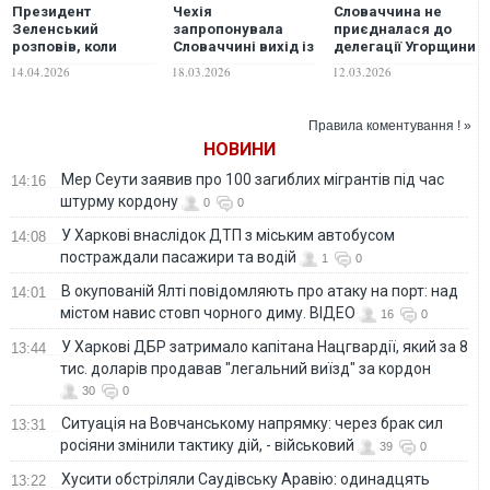
Президент
Чехія
Словаччина не
Зеленський
запропонувала
приєдналася до
розповів, коли
Словаччині вихід із
делегації Угорщини
нафтопровід
нафтової кризи
щодо
14.04.2026
18.03.2026
12.03.2026
"Дружба" зможе
нафтопроводу
знову качати нафту
«Дружба»
до Угорщини та
Правила коментування ! »
Словаччини
НОВИНИ
Мер Сеути заявив про 100 загиблих мігрантів під час
14:16
штурму кордону
0
0
У Харкові внаслідок ДТП з міським автобусом
14:08
постраждали пасажири та водій
1
0
В окупованій Ялті повідомляють про атаку на порт: над
14:01
містом навис стовп чорного диму. ВІДЕО
16
0
У Харкові ДБР затримало капітана Нацгвардії, який за 8
13:44
тис. доларів продавав "легальний виїзд" за кордон
30
0
Ситуація на Вовчанському напрямку: через брак сил
13:31
росіяни змінили тактику дій, - військовий
39
0
Хусити обстріляли Саудівську Аравію: одинадцять
13:22