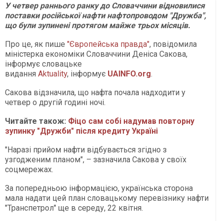
У четвер раннього ранку до Словаччини відновилися
поставки російської нафти нафтопроводом "Дружба",
що були зупинені протягом майже трьох місяців.
Про це, як пише
"Європейська правда"
, повідомила
міністерка економіки Словаччини Деніса Сакова,
інформує словацьке
видання
Aktuality
, інформує
UAINFO.org
.
Сакова відзначила, що нафта почала надходити у
четвер о другій годині ночі.
Читайте також:
Фіцо сам собі надумав повторну
зупинку "Дружби" після кредиту Україні
"Наразі прийом нафти відбувається згідно з
узгодженим планом", – зазначила Сакова у своїх
соцмережах.
За попередньою інформацією, українська сторона
мала надати цей план словацькому перевізнику нафти
"Транспетрол" ще в середу, 22 квітня.