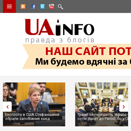
Експослу в США Стефанішиній
Трамп не передасть Україні
обрали запобіжний захід
сотні ракет до Patriot, бо у С
...