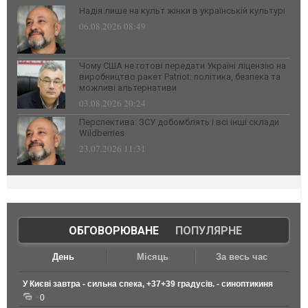
Надія лише на культ жінки в українській культурі
06.08.2026 08:49
Чому США не готові передати Україні ліцензію на
виробництво ракет Patriot: політика, безпека та
можливі альтернативи
03.08.2026 20:24
Перспектива: ЗСУ добомблять і всі інші склади
Wildberries
23.07.2026 11:31
ОБГОВОРЮВАНЕ
|
ПОПУЛЯРНЕ
День
Місяць
За весь час
У Києві завтра - сильна спека, +37+39 градусів. - синоптикиня
0