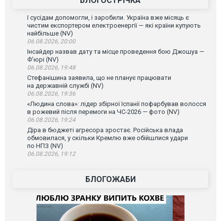
БЛОГОСТРІЧКА
І сусідам допомогли, і заробили. Україна вже місяць є
чистим експортером електроенергії — які країни купують
найбільше (NV)
06.08.2026, 20:00
Інсайдер назвав дату та місце проведення бою Джошуа —
Ф’юрі (NV)
06.08.2026, 19:48
Стефанішина заявила, що не планує працювати
на державній службі (NV)
06.08.2026, 19:36
«Людина слова»: лідер збірної Іспанії пофарбував волосся
в рожевий після перемоги на ЧС-2026 — фото (NV)
06.08.2026, 19:24
Діра в бюджеті агресора зростає. Російська влада
обмовилася, у скільки Кремлю вже обійшлися удари
по НПЗ (NV)
06.08.2026, 19:12
БЛОГОЖАБИ