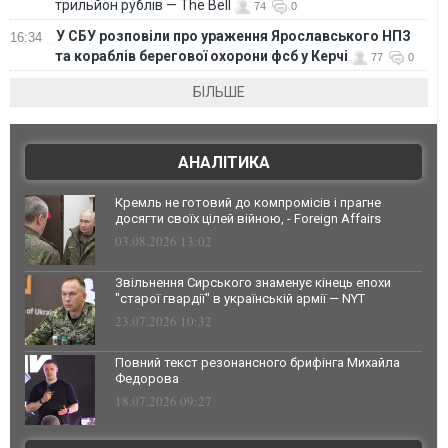
трильйон рублів — The Bell
74
0
У СБУ розповіли про ураження Ярославського НПЗ
16:34
та кораблів берегової охорони фсб у Керчі
77
0
БІЛЬШЕ
АНАЛІТИКА
Кремль не готовий до компромісів і прагне
досягти своїх цілей війною, - Foreign Affairs
03.08.2026 13:02
Звільнення Сирського знаменує кінець епохи
"старої гвардії" в українській армії — NYT
23.07.2026 10:32
Повний текст резонансного брифінга Михайла
Федорова
18.07.2026 09:27