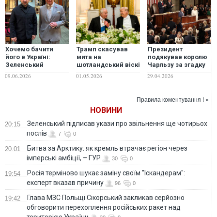
Хочемо бачити
Трамп скасував
Президент
його в Україні:
мита на
подякував королю
Зеленський
шотландський віскі
Чарльзу за згадку
сподівається
після візиту
України у промові
09.06.2026
01.05.2026
29.04.2026
запросити короля
Чарльза III
перед Конгресом
Чарльза з
США
державним
Правила коментування ! »
візитом
НОВИНИ
Зеленський підписав укази про звільнення ще чотирьох
20:15
послів
7
0
Битва за Арктику: як кремль втрачає регіон через
20:01
імперські амбіції, – ГУР
30
0
Росія терміново шукає заміну своїм "Іскандерам":
19:54
експерт вказав причину
96
0
Глава МЗС Польщі Сікорський закликав серйозно
19:42
обговорити перехоплення російських ракет над