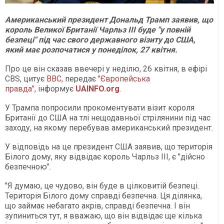
Американський президент Дональд Трамп заявив, що
король Великої Британії Чарльз III буде "у повній
безпеці" під час свого державного візиту до США,
який має розпочатися у понеділок, 27 квітня.
Про це він сказав ввечері у неділю, 26 квітня, в ефірі
CBS, цитує
BBC
, передає
"Європейська
правда"
, інформує
UAINFO.org
.
У Трампа попросили прокоментувати візит короля
Британії до США на тлі нещодавньої стрілянини під час
заходу, на якому перебував американський президент.
У відповідь на це президент США заявив, що територія
Білого дому, яку відвідає король Чарльз III, є "дійсно
безпечною".
"Я думаю, це чудово, він буде в цілковитій безпеці.
Територія Білого дому справді безпечна. Ця ділянка,
що займає небагато акрів, справді безпечна. І він
зупиниться тут, я вважаю, що він відвідає ще кілька