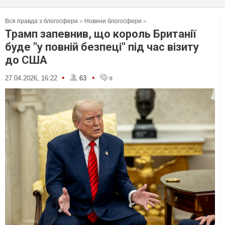
Вся правда з блогосфери
»
Новини блогосфери
»
Трамп запевнив, що король Британії
буде "у повній безпеці" під час візиту
до США
•
•
27.04.2026, 16:22
63
0