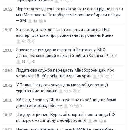
територією України
30
0
Через загрозу безпілотників росіяни стали рідше літати
19:32
між Москвою та Петербургом і частіше обирати поїзди
— ЗМІ
13
0
Запас води на 3 дні та готовність до атак на ТЕЦ:
19:16
експерт розповів про ризики знеструмлення Києва
45
0
Засекречена ядерна стратегія Пентагону: NBC
19:00
дізналося можливий сценарій війни з Китаєм і Росією
81
0
Податкова служба передасть Міноборони дані про
18:54
чоловіків 18–60 років: що вирішив уряд
139
0
У Польщі готують закон для масової депортації
18:42
українських чоловіків
1382
0
КАБ від Boeing: у США запустили виробництво бомб
18:30
дальністю понад 550 км
73
0
До другої річниці Курської операції пропаганда РФ
18:13
поширює масштабну дезінформацію
85
0
Наразі пріоритетними цілями HIMARS є далекобійні
18:01