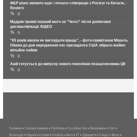
ФБР різко змінило курс і почало співпрацю з Росією та Китаєм, -
Reuters
0
Мудрик провів перший матч за "Челсі" після допінгової
дискваліфікації. ВІДЕО
0
"65 років ніколи не виглядали краще", - фото-привітання Мішель
Обами до дня народження екс-президента США зібрало майже
мільйон лайків
0
Audi готується до випуску нового покоління позашляховика Q8
0
Головна
•
Головні новини
•
Політика
•
Суспільство
•
Економіка
беспроводной
•
Світ
•
Культура
•
Наука
•
Історія
•
Освіта
•
Авто
•
IT
•
Здоров'я
интернет
•
Спорт
•
Фото
•