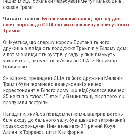
інших місць, оскільки перебуватиме тут кілька днів", –
сказав Трамп.
Читайте також:
Букінгемський палац підтвердив
візит короля до США попри стрілянину у присутності
Трампа
Очікується, що спершу король Британії та його
дружина відвідають подружжя Трампів у Білому домі,
а потім відвідають зустріч у саду, у якій візьмуть
участь гості, які мають зв’язки зі США та Великою
Британією.
Як відомо, президент США та його дружина Меланія
Трамп були терміново евакуйовані з вечері
кореспондентів Білого дому, що відбувалася ввечері
25 квітня в готелі "Гілтон" у Вашингтоні, після того, як
пролунали постріли.
Нападник, який, за повідомленнями, відкрив вогонь
біля входу до бального залу, був швидко затриманий
правоохоронцями. Ним виявився 31-річний Коул
Аллен із Торранса, штат Каліфорнія.