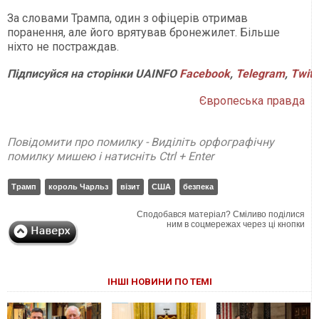
За словами Трампа, один з офіцерів отримав
поранення, але його врятував бронежилет. Більше
ніхто не постраждав.
Підписуйся
на
сторінки
UAINFO
Facebook
,
Telegram
,
Twitt
Європеська правда
Повідомити про помилку - Виділіть орфографічну
помилку мишею і натисніть Ctrl + Enter
Трамп
король Чарльз
візит
США
безпека
Сподобався матеріал? Сміливо поділися
ним в соцмережах через ці кнопки
ІНШІ НОВИНИ ПО ТЕМІ