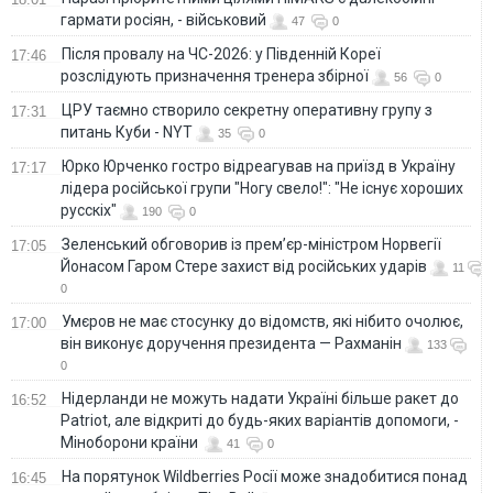
гармати росіян, - військовий
47
0
Після провалу на ЧС-2026: у Південній Кореї
17:46
розслідують призначення тренера збірної
56
0
ЦРУ таємно створило секретну оперативну групу з
17:31
питань Куби - NYT
35
0
Юрко Юрченко гостро відреагував на приїзд в Україну
17:17
лідера російської групи "Ногу свело!": "Не існує хороших
русскіх"
190
0
Зеленський обговорив із прем’єр-міністром Норвегії
17:05
Йонасом Гаром Стере захист від російських ударів
11
0
Умєров не має стосунку до відомств, які нібито очолює,
17:00
він виконує доручення президента — Рахманін
133
0
Нідерланди не можуть надати Україні більше ракет до
16:52
Patriot, але відкриті до будь-яких варіантів допомоги, -
Міноборони країни
41
0
На порятунок Wildberries Росії може знадобитися понад
16:45