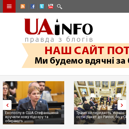
Експослу в США Стефанішиній
Трамп не передасть Україні
вручили нову підозру та
сотні ракет до Patriot, бо у С
обирають...
...