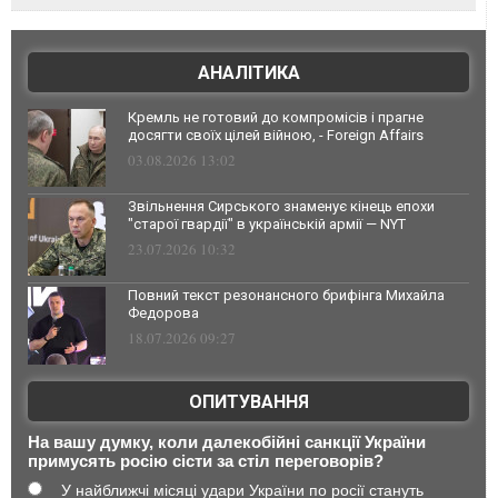
АНАЛІТИКА
Кремль не готовий до компромісів і прагне
досягти своїх цілей війною, - Foreign Affairs
03.08.2026 13:02
Звільнення Сирського знаменує кінець епохи
"старої гвардії" в українській армії — NYT
23.07.2026 10:32
Повний текст резонансного брифінга Михайла
Федорова
18.07.2026 09:27
ОПИТУВАННЯ
На вашу думку, коли далекобійні санкції України
примусять росію сісти за стіл переговорів?
У найближчі місяці удари України по росії стануть