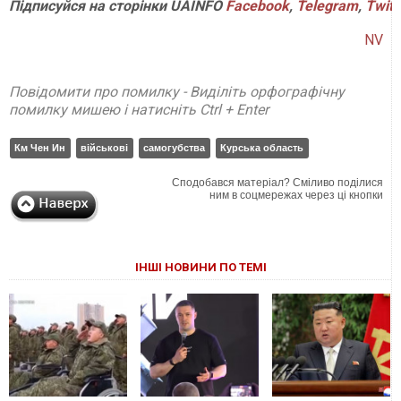
Підписуйся на сторінки UAINFO
Facebook
,
Telegram
,
Twitt
NV
Повідомити про помилку - Виділіть орфографічну
помилку мишею і натисніть Ctrl + Enter
Км Чен Ин
військові
самогубства
Курська область
Сподобався матеріал? Сміливо поділися
ним в соцмережах через ці кнопки
ІНШІ НОВИНИ ПО ТЕМІ