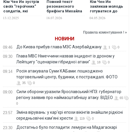
Кім Чен Ин зустрів
Повний текст
Кім Чен Ин
своїх "героїчних"
резонансного
закликав молодь
солдатів, які
брифінга Михайла
готуватися до
воювали за РФ
Федорова
війни в Україні
13.12.2025
18.07.2026
04.05.2026
Правила коментування ! »
НОВИНИ
До Києва прибув глава МЗС Азербайджану
09:46
1
0
Глава МВС Німеччини назвав інцидент із дроном у
09:30
Лейпцигу "сценарієм гібридної атаки"
18
0
Росія атакувала Суми КАБами: пошкоджено
09:14
торговельний центр, будинки, є постраждалі. ФОТО
35
0
Сили оборони уразили Ярославський НПЗ: губернатор
09:00
регіону заявив про наймасштабнішу атаку. ВІДЕО
65
0
Зміна вірувань: у кар'єрі епохи вікінгів знайшли рідкісні
23:57
середньовічні кам’яні хрести
119
0
Достатньо було погладити: лемури на Мадагаскарі
23:30