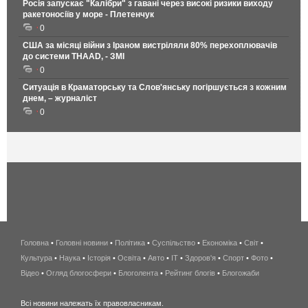
Росія запускає "Калібри" з гавані через високі ризики виходу
ракетоносіїв у море - Плетенчук
0
США за місяці війни з Іраном вистріляли 80% перехоплювачів
до системи THAAD, - ЗМІ
0
Ситуація в Краматорську та Слов'янську погіршується з кожним
днем, – журналіст
0
Головна
•
Головні новини
•
Політика
•
Суспільство
•
Економіка
беспроводной
•
Світ
•
Культура
•
Наука
•
Історія
•
Освіта
•
Авто
•
IT
•
Здоров'я
интернет
•
Спорт
•
Фото
•
Відео
•
Огляд блогосфери
•
Блоголента
•
Рейтинг блогів
киев
•
Блогожаби
и
Всі новини належать їх правовласникам.
область