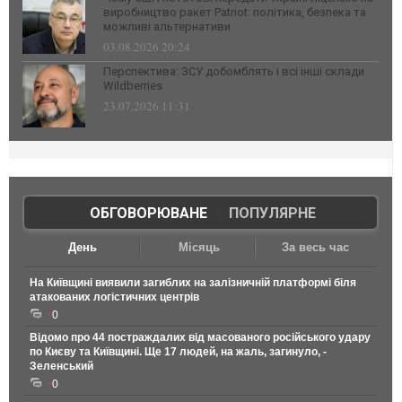
виробництво ракет Patriot: політика, безпека та
можливі альтернативи
03.08.2026 20:24
Перспектива: ЗСУ добомблять і всі інші склади
Wildberries
23.07.2026 11:31
ОБГОВОРЮВАНЕ
|
ПОПУЛЯРНЕ
День
Місяць
За весь час
На Київщині виявили загиблих на залізничній платформі біля
атакованих логістичних центрів
0
Відомо про 44 постраждалих від масованого російського удару
по Києву та Київщині. Ще 17 людей, на жаль, загинуло, -
Зеленський
0