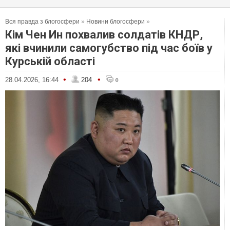
Вся правда з блогосфери
»
Новини блогосфери
»
Кім Чен Ин похвалив солдатів КНДР,
які вчинили самогубство під час боїв у
Курській області
•
•
28.04.2026, 16:44
204
0