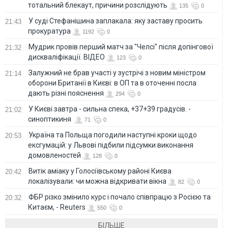
тотальний блекаут, причини розслідують
135
0
У суді Стефанішина заплакала: яку заставу просить
21:43
прокуратура
1192
0
Мудрик провів перший матч за "Челсі" після допінгової
21:32
дискваліфікації. ВІДЕО
123
0
Залужний не брав участі у зустрічі з новим міністром
21:14
оборони Британії в Києві: в ОП та в оточенні посла
дають різні пояснення
294
0
У Києві завтра - сильна спека, +37+39 градусів. -
21:02
синоптикиня
71
0
Україна та Польща погодили наступні кроки щодо
20:53
ексгумацій: у Львові підбили підсумки виконання
домовленостей
128
0
Витік аміаку у Голосіївському районі Києва
20:42
локалізували: чи можна відкривати вікна
82
0
ФБР різко змінило курс і почало співпрацю з Росією та
20:32
Китаєм, - Reuters
550
0
БІЛЬШЕ