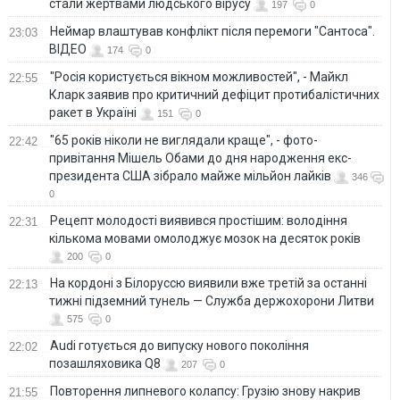
стали жертвами людського вірусу
197
0
Неймар влаштував конфлікт після перемоги "Сантоса".
23:03
ВІДЕО
174
0
"Росія користується вікном можливостей", - Майкл
22:55
Кларк заявив про критичний дефіцит протибалістичних
ракет в Україні
151
0
"65 років ніколи не виглядали краще", - фото-
22:42
привітання Мішель Обами до дня народження екс-
президента США зібрало майже мільйон лайків
346
0
Рецепт молодості виявився простішим: володіння
22:31
кількома мовами омолоджує мозок на десяток років
200
0
На кордоні з Білоруссю виявили вже третій за останні
22:13
тижні підземний тунель — Служба держохорони Литви
575
0
Audi готується до випуску нового покоління
22:02
позашляховика Q8
207
0
Повторення липневого колапсу: Грузію знову накрив
21:55