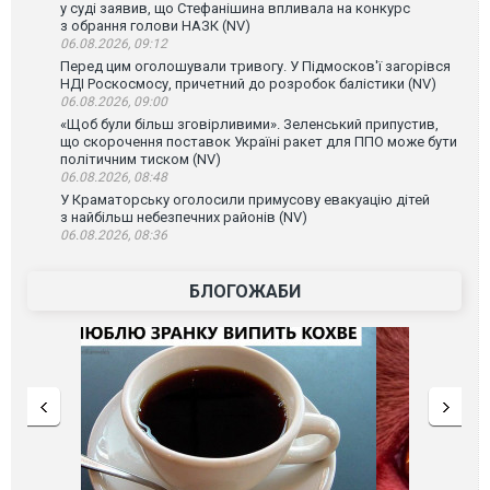
у суді заявив, що Стефанішина впливала на конкурс
з обрання голови НАЗК (NV)
06.08.2026, 09:12
Перед цим оголошували тривогу. У Підмосков'ї загорівся
НДІ Роскосмосу, причетний до розробок балістики (NV)
06.08.2026, 09:00
«Щоб були більш зговірливими». Зеленський припустив,
що скорочення поставок Україні ракет для ППО може бути
політичним тиском (NV)
06.08.2026, 08:48
У Краматорську оголосили примусову евакуацію дітей
з найбільш небезпечних районів (NV)
06.08.2026, 08:36
БЛОГОЖАБИ