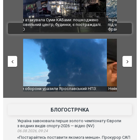
шкоджено
Українські надзвичайники врятували козуленя
СБУ за спр
траждалі.
під час ліквідації масштабної лісової пожежі у
Болгарії з
ВІДЕО
Франції
ФОТО
й НПЗ:
Неймар влаштував конфлікт після перемоги
Мудрик про
ймасштабнішу
"Сантоса". ВІДЕО
допінгової 
БЛОГОСТРІЧКА
Україна завоювала перше золото чемпіонату Європи
з водних видів спорту-2026 — відео (NV)
06.08.2026, 09:24
«Постарайтесь поставити якомога менше». Прокурор САП