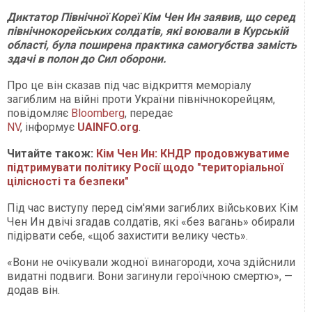
Диктатор Північної Кореї Кім Чен Ин заявив, що серед
північнокорейських солдатів, які воювали в Курській
області, була поширена практика самогубства замість
здачі в полон до Сил оборони.
Про це він сказав під час відкриття меморіалу
загиблим на війні проти України північнокорейцям,
повідомляє
Bloomberg
, передає
NV
, інформує
UAINFO.org
.
Читайте також:
Кім Чен Ин: КНДР продовжуватиме
підтримувати політику Росії щодо "територіальної
цілісності та безпеки"
Під час виступу перед сім'ями загиблих військових Кім
Чен Ин двічі згадав солдатів, які «без вагань» обирали
підірвати себе, «щоб захистити велику честь».
«Вони не очікували жодної винагороди, хоча здійснили
видатні подвиги. Вони загинули героїчною смертю», —
додав він.