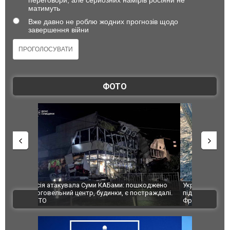
переговори, але серйозних намірів росіяни не
матимуть
Вже давно не роблю жодних прогнозів щодо
завершення війни
ФОТО
шкоджено
Українські надзвичайники врятували козуленя
СБУ за спр
траждалі.
під час ліквідації масштабної лісової пожежі у
Болгарії з
ВІДЕО
Франції
ФОТО