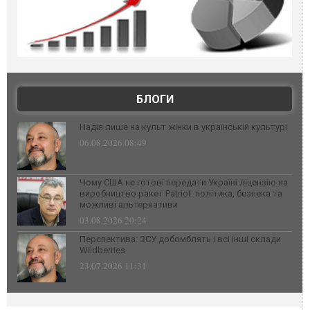
БЛОГИ
Надія лише на культ жінки в українській культурі
06.08.2026 08:49
Чому США не готові передати Україні ліцензію на
виробництво ракет Patriot: політика, безпека та
можливі альтернативи
03.08.2026 20:24
Перспектива: ЗСУ добомблять і всі інші склади
Wildberries
23.07.2026 11:31