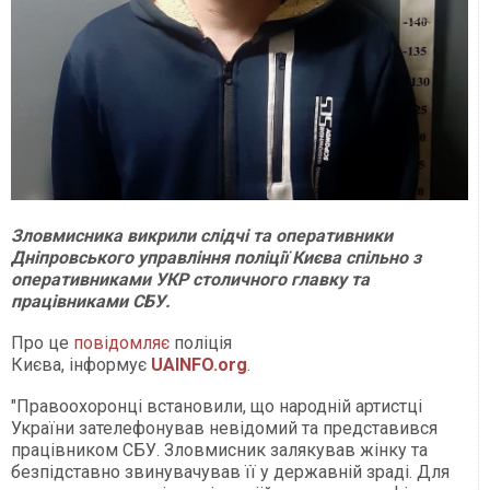
Зловмисника викрили слідчі та оперативники
Дніпровського управління поліції Києва спільно з
оперативниками УКР столичного главку та
працівниками СБУ.
Про це
повідомляє
поліція
Києва, інформує
UAINFO.org
.
"Правоохоронці встановили, що народній артистці
України зателефонував невідомий та представився
працівником СБУ. Зловмисник залякував жінку та
безпідставно звинувачував її у державній зраді. Для