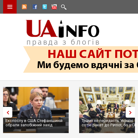
Експослу в США Стефанішиній
Трамп не передасть Україні
обрали запобіжний захід
сотні ракет до Patriot, бо у С
...