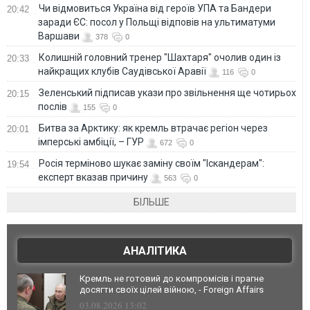
Чи відмовиться Україна від героїв УПА та Бандери
20:42
заради ЄС: посол у Польщі відповів на ультиматуми
Варшави
378
0
Колишній головний тренер "Шахтаря" очолив один із
20:33
найкращих клубів Саудівської Аравії
116
0
Зеленський підписав укази про звільнення ще чотирьох
20:15
послів
155
0
Битва за Арктику: як кремль втрачає регіон через
20:01
імперські амбіції, – ГУР
672
0
Росія терміново шукає заміну своїм "Іскандерам":
19:54
експерт вказав причину
563
0
БІЛЬШЕ
АНАЛІТИКА
Кремль не готовий до компромісів і прагне
досягти своїх цілей війною, - Foreign Affairs
03.08.2026 13:02