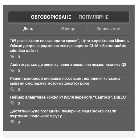
ОБГОВОРЮВАНЕ
|
ПОПУЛЯРНЕ
День
Місяць
За весь час
"65 років ніколи не виглядали краще", - фото-привітання Мішель
Обами до дня народження екс-президента США зібрало майже
мільйон лайків
0
Audi готується до випуску нового покоління позашляховика Q8
0
Рецепт молодості виявився простішим: володіння кількома
мовами омолоджує мозок на десяток років
0
Неймар влаштував конфлікт після перемоги "Сантоса". ВІДЕО
0
Достатньо було погладити: лемури на Мадагаскарі стали
жертвами людського вірусу
0