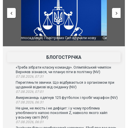
чили нову
Сили оборони уразили Ярославський НПЗ:
Неймар вла
губернатор регіону заявив про наймасштабнішу
"Сантоса".
атаку. ВІДЕО
БЛОГОСТРІЧКА
«Треба зібрати класну команду». Олімпійський чемпіон
Верняєв зізнався, чи планує піти в політику (NV)
07.08.2026, 07:31
Перегляньте звички. Що відбувається з організмом при
щоденній відмові від сніданку (NV)
07.08.2026, 07:01
Американець одягнув 125 футболок і пробіг марафон (NV)
07.08.2026, 06:31
Не ціни, не якість і не дефіцит: і у чому проблема
улюбленого напою покоління Z, навколо якого хайп
у всьому світі (NV)
07.08.2026, 06:01
Знайшли більш прибутковий напрямок. Shell продає весь