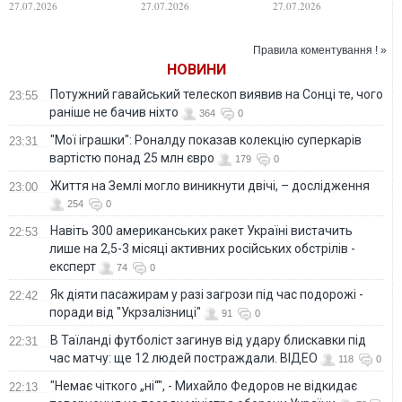
27.07.2026
27.07.2026
27.07.2026
Hromadske
журналіста, який
шпигунстві
працював над
матеріалами про
Правила коментування ! »
можливу корупцію
НОВИНИ
серед
правоохоронців
Потужний гавайський телескоп виявив на Сонці те, чого
23:55
раніше не бачив ніхто
364
0
"Мої іграшки": Роналду показав колекцію суперкарів
23:31
вартістю понад 25 млн євро
179
0
Життя на Землі могло виникнути двічі, – дослідження
23:00
254
0
Навіть 300 американських ракет Україні вистачить
22:53
лише на 2,5-3 місяці активних російських обстрілів -
експерт
74
0
Як діяти пасажирам у разі загрози під час подорожі -
22:42
поради від "Укрзалізниці"
91
0
В Таїланді футболіст загинув від удару блискавки під
22:31
час матчу: ще 12 людей постраждали. ВІДЕО
118
0
"Немає чіткого „ні“", - Михайло Федоров не відкидає
22:13