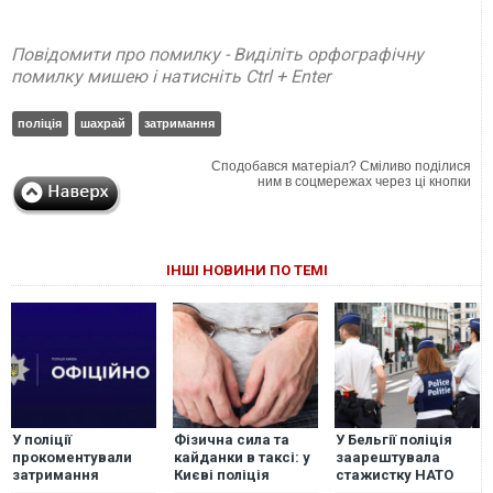
Повідомити про помилку - Виділіть орфографічну
помилку мишею і натисніть Ctrl + Enter
поліція
шахрай
затримання
Сподобався матеріал? Сміливо поділися
ним в соцмережах через ці кнопки
ІНШІ НОВИНИ ПО ТЕМІ
У поліції
Фізична сила та
У Бельгії поліція
прокоментували
кайданки в таксі: у
заарештувала
затримання
Києві поліція
стажистку НАТО
журналіста
затримала
через підозру у