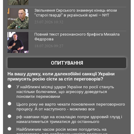
Звільнення Сирського знаменує кінець епохи
"старої гвардії" в українській армії — NYT
23.07.2026 10:32
Повний текст резонансного брифінга Михайла
Федорова
18.07.2026 09:27
ОПИТУВАННЯ
На вашу думку, коли далекобійні санкції України
примусять росію сісти за стіл переговорів?
У найближчі місяці удари України по росії стануть
настільки болючими, що агресору доведеться
поновити перемовини
Цього року не варто чекати поновлення переговорного
процесу. А от наступного - можливо все
рф навпаки піде на ескалацію попри здоровий глузд і
намагатиметься триматися до останнього
Найближчим часом росія може погодитись на