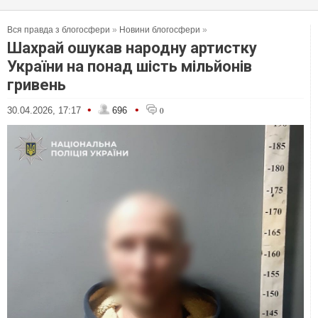
Вся правда з блогосфери
»
Новини блогосфери
»
Шахрай ошукав народну артистку
України на понад шість мільйонів
гривень
•
•
30.04.2026, 17:17
696
0