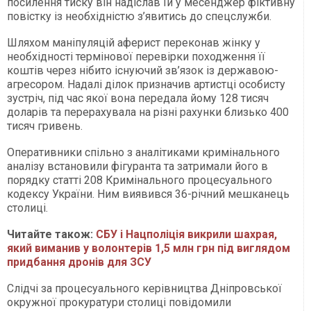
посилення тиску він надіслав їй у месенджер фіктивну
повістку із необхідністю з’явитись до спецслужби.
Шляхом маніпуляцій аферист переконав жінку у
необхідності термінової перевірки походження її
коштів через нібито існуючий зв’язок із державою-
агресором. Надалі ділок призначив артистці особисту
зустріч, під час якої вона передала йому 128 тисяч
доларів та перерахувала на різні рахунки близько 400
тисяч гривень.
Оперативники спільно з аналітиками кримінального
аналізу встановили фігуранта та затримали його в
порядку статті 208 Кримінального процесуального
кодексу України. Ним виявився 36-річний мешканець
столиці.
Читайте також:
СБУ і Нацполіція викрили шахрая,
який виманив у волонтерів 1,5 млн грн під виглядом
придбання дронів для ЗСУ
Слідчі за процесуального керівництва Дніпровської
окружної прокуратури столиці повідомили