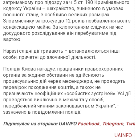
затриманому про підозру за ч. 5 ст. 190 Кримінального
кодексу України – шахрайство, вчиненого в умовах
воєнного стану, в особливо великих розмірах.
Зловмиснику загрожує до 12 років позбавлення волі з
конфіскацією майна. За клопотанням слідчих на час
досудового розслідування він перебуватиме під
вартою.
Наразі слідчі дії тривають – встановлюються інші
особи, причетні до злочинної діяльності.
Поліція Києва нагадує: працівники правоохоронних
органів за жодних обставин не здійснюють
процесуальних дій через месенджери, не проводять
перевірок походження коштів, а також не
призначають неофіційних «особистих зустрічей». Усі дії
проводяться виключно в межах та у спосіб,
передбачений чинним законодавством України", -
зазначено в повідомленні поліції.
Підписуйся
на
сторінки
UAINFO
Facebook
,
Telegram
,
Twitt
UAINFO