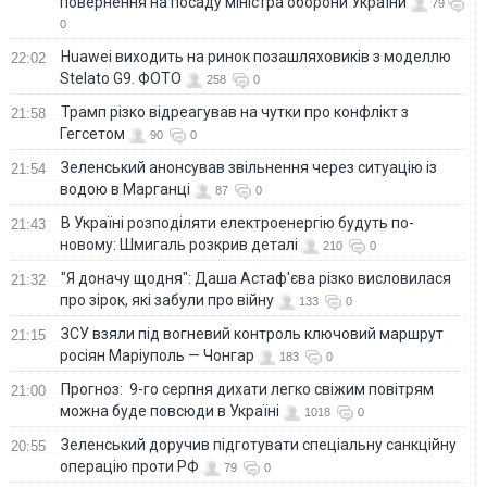
повернення на посаду міністра оборони України
79
0
Huawei виходить на ринок позашляховиків з моделлю
22:02
Stelato G9. ФОТО
258
0
Трамп різко відреагував на чутки про конфлікт з
21:58
Гегсетом
90
0
Зеленський анонсував звільнення через ситуацію із
21:54
водою в Марганці
87
0
В Україні розподіляти електроенергію будуть по-
21:43
новому: Шмигаль розкрив деталі
210
0
"Я доначу щодня": Даша Астаф'єва різко висловилася
21:32
про зірок, які забули про війну
133
0
ЗСУ взяли під вогневий контроль ключовий маршрут
21:15
росіян Маріуполь — Чонгар
183
0
Прогноз: 9-го серпня дихати легко свіжим повітрям
21:00
можна буде повсюди в Україні
1018
0
Зеленський доручив підготувати спеціальну санкційну
20:55
операцію проти РФ
79
0