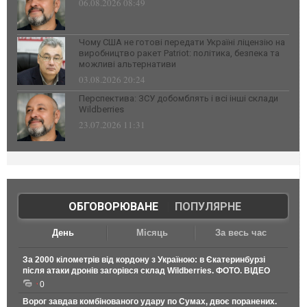
06.08.2026 08:49
Чому США не готові передати Україні ліцензію на
виробництво ракет Patriot: політика, безпека та
можливі альтернативи
03.08.2026 20:24
Перспектива: ЗСУ добомблять і всі інші склади
Wildberries
23.07.2026 11:31
ОБГОВОРЮВАНЕ
|
ПОПУЛЯРНЕ
День
Місяць
За весь час
За 2000 кілометрів від кордону з Україною: в Єкатеринбурзі
після атаки дронів загорівся склад Wildberries. ФОТО. ВІДЕО
0
Ворог завдав комбінованого удару по Сумах, двоє поранених.