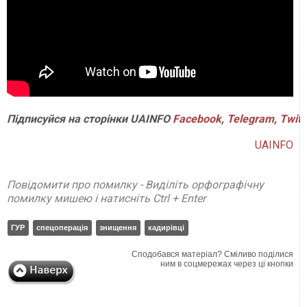
Підписуйся
на
сторінки
UAINFO
Facebook
,
Telegram
,
Twitt
UAINFO
Повідомити про помилку - Виділіть орфографічну
помилку мишею і натисніть Ctrl + Enter
ГУР
спецоперація
знищення
кадирівці
Сподобався матеріал? Сміливо поділися
ним в соцмережах через ці кнопки