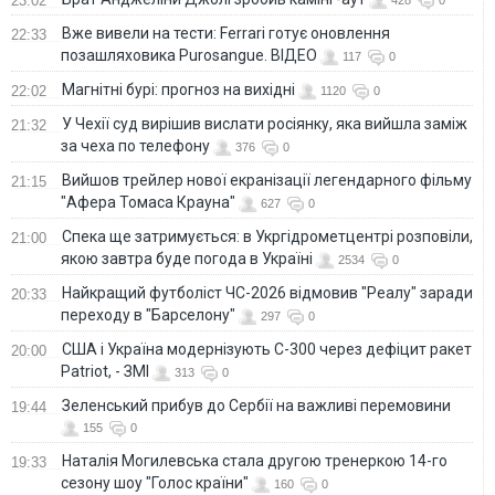
23:02
Вже вивели на тести: Ferrari готує оновлення
22:33
позашляховика Purosangue. ВІДЕО
117
0
Магнітні бурі: прогноз на вихідні
22:02
1120
0
У Чехії суд вирішив вислати росіянку, яка вийшла заміж
21:32
за чеха по телефону
376
0
Вийшов трейлер нової екранізації легендарного фільму
21:15
"Афера Томаса Крауна"
627
0
Спека ще затримується: в Укргідрометцентрі розповіли,
21:00
якою завтра буде погода в Україні
2534
0
Найкращий футболіст ЧС-2026 відмовив "Реалу" заради
20:33
переходу в "Барселону"
297
0
США і Україна модернізують С-300 через дефіцит ракет
20:00
Patriot, - ЗМІ
313
0
Зеленський прибув до Сербії на важливі перемовини
19:44
155
0
Наталія Могилевська стала другою тренеркою 14-го
19:33
сезону шоу "Голос країни"
160
0