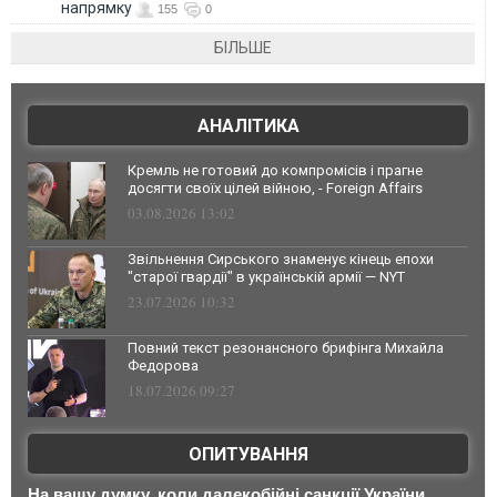
напрямку
155
0
БІЛЬШЕ
АНАЛІТИКА
Кремль не готовий до компромісів і прагне
досягти своїх цілей війною, - Foreign Affairs
03.08.2026 13:02
Звільнення Сирського знаменує кінець епохи
"старої гвардії" в українській армії — NYT
23.07.2026 10:32
Повний текст резонансного брифінга Михайла
Федорова
18.07.2026 09:27
ОПИТУВАННЯ
На вашу думку, коли далекобійні санкції України