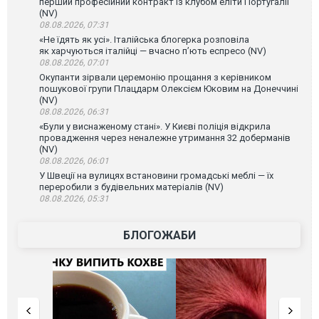
перший професійний контракт із клубом еліти Португалії
(NV)
08.08.2026, 07:31
«Не їдять як усі». Італійська блогерка розповіла
як харчуються італійці — вчасно п’ють еспресо (NV)
08.08.2026, 07:01
Окупанти зірвали церемонію прощання з керівником
пошукової групи Плацдарм Олексієм Юковим на Донеччині
(NV)
08.08.2026, 06:31
«Були у виснаженому стані». У Києві поліція відкрила
провадження через неналежне утримання 32 доберманів
(NV)
08.08.2026, 06:01
У Швеції на вулицях встановини громадські меблі — їх
переробили з будівельних матеріалів (NV)
08.08.2026, 05:31
БЛОГОЖАБИ