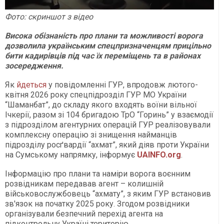
Фото: скр
и
ншот
з відео
Висока обізнаність про плани та можливості ворога
дозволила українським спецпризначенцям прицільно
бити кадирівців під час їх переміщень та в районах
зосередження.
Як
йдеться
у повідомленні ГУР, впродовж лютого-
квітня 2026 року спецпідрозділ ГУР МО України
“Шаманбат”, до складу якого входять воїни вільної
Ічкерії, разом зі 104 бригадою ТрО “Горинь” у взаємодії
з підрозділом агентурних операцій ГУР реалізовували
комплексну операцію зі знищення найманців
підрозділу росґвардії “ахмат”, який діяв проти України
на Сумському напрямку, інформує
UAINFO.org
.
Інформацію про плани та наміри ворога воєнним
розвідникам передавав агент – колишній
військовослужбовець “ахмату”, з яким ГУР встановив
зв'язок на початку 2025 року. Згодом розвідники
організували безпечний перехід агента на
підконтрольну Україні територію.