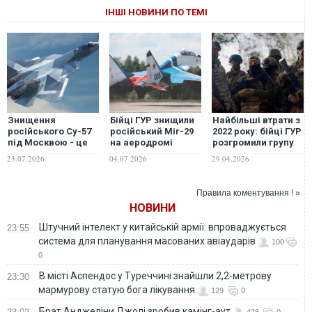
ІНШІ НОВИНИ ПО ТЕМІ
Знищення
Бійці ГУР знищили
Найбільші втрати з
російського Су-57
російський Міг-29
2022 року: бійці ГУР
під Москвою - це
на аеродромі
розгромили групу
результат
"Бельбек" у Криму
"кадирівців". ВІДЕО
23.07.2026
04.07.2026
29.04.2026
спецоперації
української
розвідки та
Правила коментування ! »
кіберфахівців
НОВИНИ
Штучний інтелект у китайській армії: впроваджується
23:55
система для планування масованих авіаударів
100
0
В місті Аспендос у Туреччині знайшли 2,2-метрову
23:30
мармурову статую бога лікування
129
0
Брат Анджеліни Джолі зробив камінг-аут
428
0