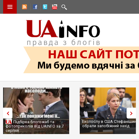
Експослу в США Стефанішині
Підбірка блогожаб та
обрали запобіжний захід
фотоприколів від UAINFO за 7
серпня