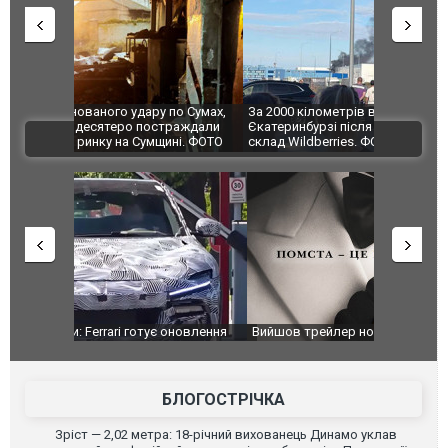
по Сумах,
За 2000 кілометрів від кордону з Україною: в
"Мої іграш
траждали
Єкатеринбурзі після атаки дронів загорівся
суперкарів
ВІДЕО
ині. ФОТО
склад Wildberries. ФОТО. ВІДЕО
оновлення
Вийшов трейлер нової екранізації легендарного
Зеленський
фільму "Афера Томаса Крауна"
перемовин
БЛОГОСТРІЧКА
Зріст — 2,02 метра: 18-річний вихованець Динамо уклав