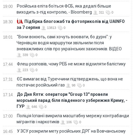
Російська еліта боїться ФСБ, яка дедалі більше
19:00
виходить з-під контролю, - Bloomberg
311
0
Підбірка блогожаб та фотоприколів від UAINFO
18:30
за 7 серпня
13813
0
"Вони воюють, самі хочуть воювати, бо дурні": у
18:01
Чернівцях водія маршрутки звільнили після
зневажливих слів про українських захисників. ВІДЕО
339
0
Флеш розповів, чому РЕБ не може відхиляти балістику
17:44
223
0
ЄС вимагає від Туреччини підтверджень, що вона не
17:31
постачає російський газ
98
0
До Дня Ялти: оператори "Group 13" провели
17:14
морський парад біля південного узбережжя Криму, -
ГУР
646
0
Поліція Іспанії викрила масштабну мережу контрабанди
17:00
мігрантів і наркотиків
106
0
У ЗСУ розкрили мету російських ДРГ на Вовчанському
16:45