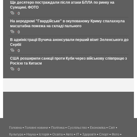
Ще десятеро постраждали після атаки БПЛА по ринку на
Сумщині. ФОТО
0
На аеродромі "Гвардійське" в окупованому Криму спалахнула
масштабна пожежа на складі пального
0
В адміністрації Вучича анонсували перший візит Зеленського до
Сербії
0
США розширили санкції проти Куби через військову співпрацю з
Росією та Китаєм
0
Головна
•
Головні новини
•
Політика
•
Суспільство
•
Економіка
беспроводной
•
Світ
•
Культура
•
Наука
•
Історія
•
Освіта
•
Авто
•
IT
•
Здоров'я
интернет
•
Спорт
•
Фото
•