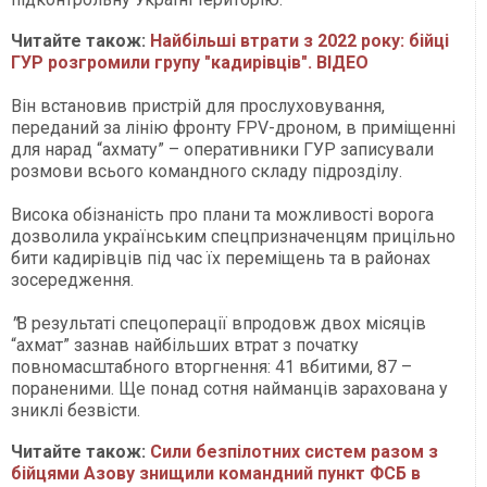
Читайте також:
Найбільші втрати з 2022 року: бійці
ГУР розгромили групу "кадирівців". ВІДЕО
Він встановив пристрій для прослуховування,
переданий за лінію фронту FPV-дроном, в приміщенні
для нарад “ахмату” – оперативники ГУР записували
розмови всього командного складу підрозділу.
Висока обізнаність про плани та можливості ворога
дозволила українським спецпризначенцям прицільно
бити кадирівців під час їх переміщень та в районах
зосередження.
"
В результаті спецоперації впродовж двох місяців
“ахмат” зазнав найбільших втрат з початку
повномасштабного вторгнення: 41 вбитими, 87 –
пораненими. Ще понад сотня найманців зарахована у
зниклі безвісти.
Читайте також:
Сили безпілотних систем разом з
бійцями Азову знищили командний пункт ФСБ в