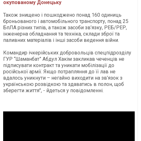
окупованому Донецьку
Також знищено і пошкоджено понад 160 одиниць
броньованого і автомобільного транспорту, понад 25
БпЛА різних типів, а також засоби зв’язку, РЕБ/РЕР,
інженерна обладнання та техніка, склади зброї та
паливних матеріалів і інші засоби ведення війни.
Командир ічкерійських добровольців спецпідрозділу
ГУР “Шаманбат” Абдул Хакім закликав чеченців не
підписувати контракт та уникати мобілізації до
російської армії. Якщо потрапляння до її лав не
вдалось уникнути – негайно виходити на зв’язок з
українською розвідкою та здаватись в полон, щоб
зберегти життя", - йдеться у повідомленні.