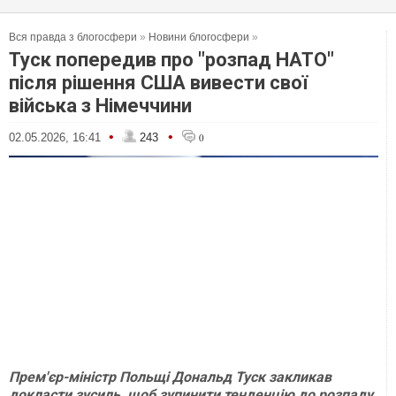
Вся правда з блогосфери
»
Новини блогосфери
»
Туск попередив про "розпад НАТО"
після рішення США вивести свої
війська з Німеччини
•
•
02.05.2026, 16:41
243
0
Прем'єр-міністр Польщі Дональд Туск закликав
докласти зусиль, щоб зупинити тенденцію до розпаду