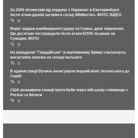
За 2000 кілометрів від кордону з Україною: в Єкатеринбурзі
після атаки дронів загорівся склад Wildberries. ФОТО. ВІДЕО
0
Ворог завдав комбінованого удару по Сумах, двоє поранених.
Ще десятеро постраждали після атаки БПЛА по ринку на
Сумщині. ФОТО
0
На аеродромі "Гвардійське" в окупованому Криму спалахнула
масштабна пожежа на складі пального
0
В адміністрації Вучича анонсували перший візит Зеленського до
Сербії
0
США розширили санкції проти Куби через військову співпрацю з
Росією та Китаєм
0