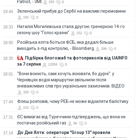
Patriot, - ЗМІ
293
0
Зеленський прибув до Сербії на важливі перемовини
19:44
155
0
Наталія Могилевська стала другою тренеркою 14-го
19:33
сезону шоу "Голос країни"
152
0
Російська еліта боїться ФСБ, яка дедалі більше
19:00
виходить з-під контролю, - Bloomberg
299
0
Підбірка блогожаб та фотоприколів від UAINFO
18:30
за 7 серпня
12959
0
"Вони воюють, самі хочуть воювати, бо дурні": у
18:01
Чернівцях водія маршрутки звільнили після
зневажливих слів про українських захисників. ВІДЕО
328
0
Флеш розповів, чому РЕБ не може відхиляти балістику
17:44
215
0
ЄС вимагає від Туреччини підтверджень, що вона не
17:31
постачає російський газ
96
0
До Дня Ялти: оператори "Group 13" провели
17:14