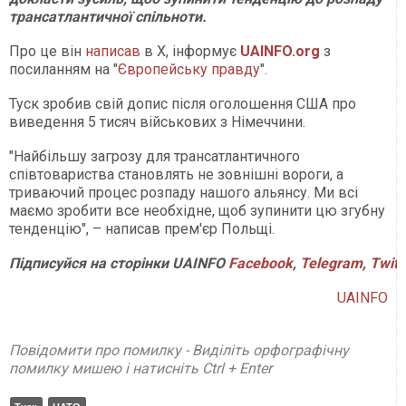
трансатлантичної спільноти.
Про це він
написав
в Х, інформує
UAINFO.org
з
посиланням на "
Європейську правду
".
Туск зробив свій допис після оголошення США про
виведення 5 тисяч військових з Німеччини.
"Найбільшу загрозу для трансатлантичного
співтовариства становлять не зовнішні вороги, а
триваючий процес розпаду нашого альянсу. Ми всі
маємо зробити все необхідне, щоб зупинити цю згубну
тенденцію", – написав прем'єр Польщі.
Підписуйся
на
сторінки
UAINFO
Facebook
,
Telegram
,
Twitt
UAINFO
Повідомити про помилку - Виділіть орфографічну
помилку мишею і натисніть Ctrl + Enter