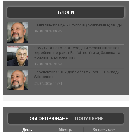
БЛОГИ
Надія лише на культ жінки в українській культурі
06.08.2026 08:49
Чому США не готові передати Україні ліцензію на
виробництво ракет Patriot: політика, безпека та
можливі альтернативи
03.08.2026 20:24
Перспектива: ЗСУ добомблять і всі інші склади
Wildberries
23.07.2026 11:31
ОБГОВОРЮВАНЕ
|
ПОПУЛЯРНЕ
День
Місяць
За весь час