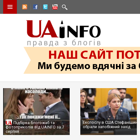
Експослу в США Стефанішині
Підбірка блогожаб та
обрали запобіжний захід
фотоприколів від UAINFO за 7
серпня