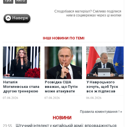
Туск
НАТО
Сподобався матеріал? Сміливо поділися
ним в соцмережах через ці кнопки
ІНШІ НОВИНИ ПО ТЕМІ
Наталія
Розвідка США
У Навроцького
Могилевська стала
вважає, що Путін
хочуть, щоб Туск
другою тренеркою
може атакувати
все ж підписав
14-го сезону шоу
одну з країн НАТО
рішення позбавити
07.08.2026
07.08.2026
06.08.2026
"Голос країни"
вже цієї осені, -
Зеленського
WSJ
ордена
Правила коментування ! »
НОВИНИ
Штучний інтелект у китайській армії: впроваджується
23:55