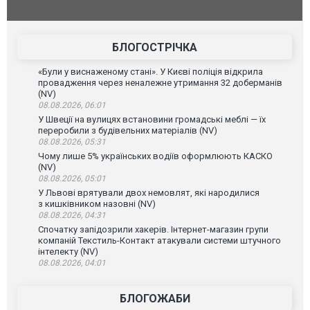
БЛОГОСТРІЧКА
«Були у виснаженому стані». У Києві поліція відкрила
провадження через неналежне утримання 32 доберманів
(NV)
08.08.2026, 06:01
У Швеції на вулицях встановини громадські меблі — їх
переробили з будівельних матеріалів (NV)
08.08.2026, 05:31
Чому лише 5% українських водіїв оформлюють КАСКО
(NV)
08.08.2026, 05:01
У Львові врятували двох немовлят, які народилися
з кишківником назовні (NV)
08.08.2026, 04:31
Спочатку запідозрили хакерів. Інтернет-магазин групи
компаній Текстиль-Контакт атакували системи штучного
інтелекту (NV)
08.08.2026, 04:01
БЛОГОЖАБИ