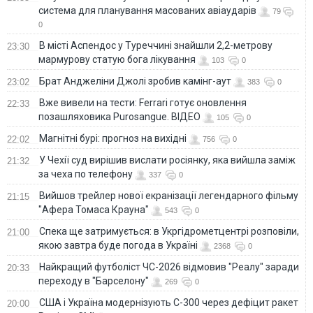
система для планування масованих авіаударів
79
0
В місті Аспендос у Туреччині знайшли 2,2-метрову
23:30
мармурову статую бога лікування
103
0
Брат Анджеліни Джолі зробив камінг-аут
23:02
383
0
Вже вивели на тести: Ferrari готує оновлення
22:33
позашляховика Purosangue. ВІДЕО
105
0
Магнітні бурі: прогноз на вихідні
22:02
756
0
У Чехії суд вирішив вислати росіянку, яка вийшла заміж
21:32
за чеха по телефону
337
0
Вийшов трейлер нової екранізації легендарного фільму
21:15
"Афера Томаса Крауна"
543
0
Спека ще затримується: в Укргідрометцентрі розповіли,
21:00
якою завтра буде погода в Україні
2368
0
Найкращий футболіст ЧС-2026 відмовив "Реалу" заради
20:33
переходу в "Барселону"
269
0
США і Україна модернізують С-300 через дефіцит ракет
20:00