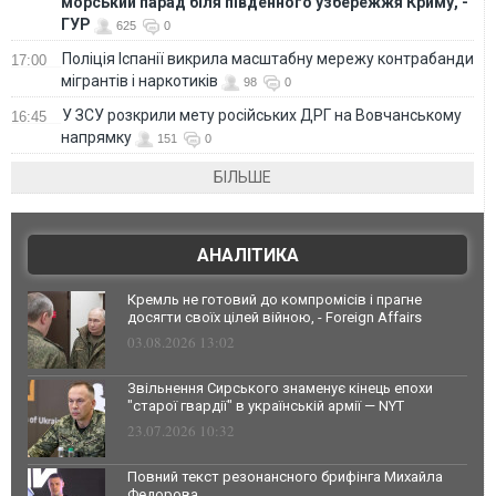
морський парад біля південного узбережжя Криму, -
ГУР
625
0
Поліція Іспанії викрила масштабну мережу контрабанди
17:00
мігрантів і наркотиків
98
0
У ЗСУ розкрили мету російських ДРГ на Вовчанському
16:45
напрямку
151
0
БІЛЬШЕ
АНАЛІТИКА
Кремль не готовий до компромісів і прагне
досягти своїх цілей війною, - Foreign Affairs
03.08.2026 13:02
Звільнення Сирського знаменує кінець епохи
"старої гвардії" в українській армії — NYT
23.07.2026 10:32
Повний текст резонансного брифінга Михайла
Федорова